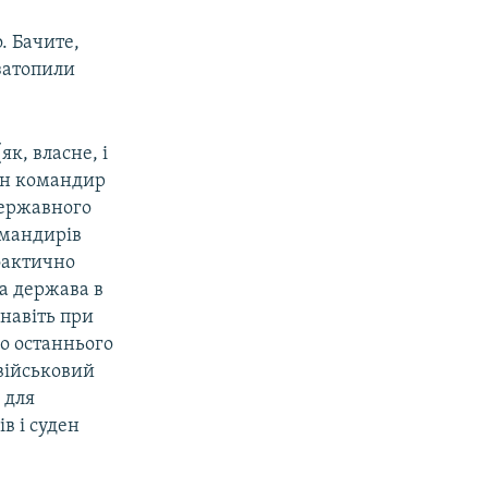
. Бачите,
 затопили
як, власне, і
жен командир
державного
командирів
фактично
а держава в
 навіть при
до останнього
військовий
 для
ів і суден