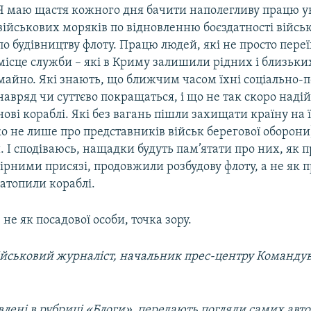
Я маю щастя кожного дня бачити наполегливу працю у
військових моряків по відновленню боєздатності війсь
по будівництву флоту. Працю людей, які не просто пере
місце служби – які в Криму залишили рідних і близьких
майно. Які знають, що ближчим часом їхні соціально-п
навряд чи суттєво покращаться, і що не так скоро наді
нові кораблі. Які без вагань пішли захищати країну на її
о не лише про представників військ берегової оборон
І сподіваюсь, нащадки будуть пам’ятати про них, як п
рними присязі, продовжили розбудову флоту, а не як пр
атопили кораблі.
 не як посадової особи, точка зору.
військовий журналіст, начальник прес-центру Команд
лені в рубриці «Блоги», передають погляди самих автор