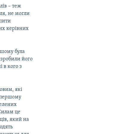
лів – теж
ля, не могли
опити
них керівних
ьшому була
е зробили його
 в кого з
овим, які
в першому
зелених
Силам це
ців, який на
водять