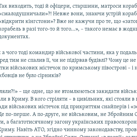
Так виходить, тоді й офіцери, старшини, матроси кораб
«смалодушничали»?! Невже вони, знаючи устрій кораб
«відкрити кінгстони»? Вже не кажучи про те, що «зат
корабель в разі того-то й того…», – такого немає в жод
документах.
: а чого тоді командир військової частини, яка у подал
ред тим не спалив її, чи не підірвав будівлі? Чому це н
ятки військових містечок по кримському півострові – і ні
бовців не було сірників?
ляли?!» – ще одне, що не втомлюються закидати військ
и в Криму. В кого стріляти – в цивільних, які стояли 
ади військових містечок під прикриттям снайперів і «
Це по-перше. А по-друге, не військовим, не Збройним 
и, а багатотисячному загону українських правоохорон
 Криму. Навіть АТО, згідно чинному законодавству, про