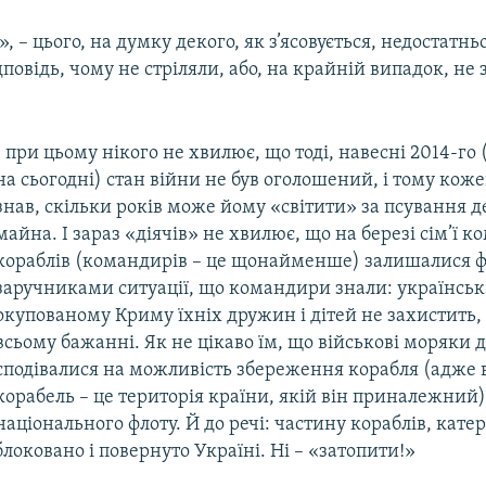
, – цього, на думку декого, як з’ясовується, недостатньо
дповідь, чому не стріляли, або, на крайній випадок, не
І при цьому нікого не хвилює, що тоді, навесні 2014-го (
на сьогодні) стан війни не був оголошений, і тому ко
знав, скільки років може йому «світити» за псування 
майна. І зараз «діячів» не хвилює, що на березі сім’ї 
кораблів (командирів – це щонайменше) залишалися 
заручниками ситуації, що командири знали: українськ
окупованому Криму їхніх дружин і дітей не захистить,
всьому бажанні. Як не цікаво їм, що військові моряки 
сподівалися на можливість збереження корабля (адже 
корабель – це територія країни, якій він приналежний)
національного флоту. Й до речі: частину кораблів, катер
блоковано і повернуто Україні. Ні – «затопити!»