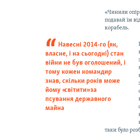
«Чинили опір»
подавай їм ві
корабель.
Навесні 2014-го (як,
власне, і на сьогодні) стан
війни не був оголошений, і
тому кожен командир
знав, скільки років може
йому «світити» за
псування державного
майна
таки було роз