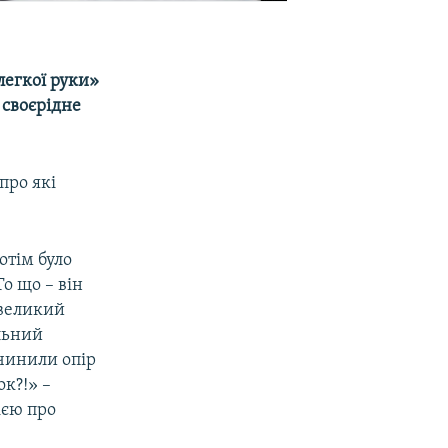
 легкої руки»
 своєрідне
про які
отім було
То що – він
 великий
льний
чинили опір
ок?!» –
ією про