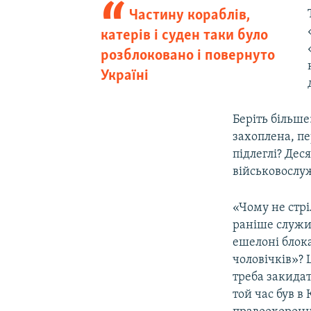
Частину кораблів,
катерів і суден таки було
розблоковано і повернуто
Україні
Беріть більше
захоплена, пе
підлеглі? Дес
військовослуж
«Чому не стрі
раніше служил
ешелоні блок
чоловічків»? 
треба закидат
той час був в