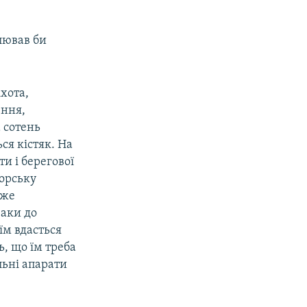
влював би
іхота,
ення,
 сотень
ся кістяк. На
и і берегової
морську
вже
Саки до
їм вдасться
ь, що їм треба
альні апарати