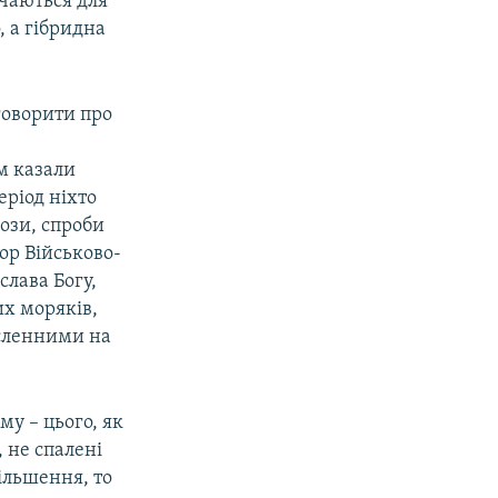
учаються для
, а гібридна
говорити про
м казали
еріод ніхто
ози, спроби
ор Військово-
слава Богу,
их моряків,
исленними на
у – цього, як
 не спалені
більшення, то