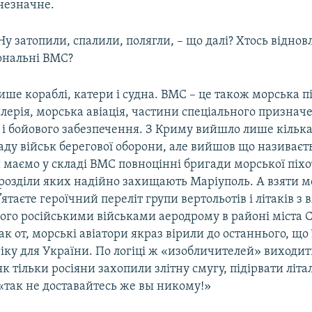
незначне.
Ну затопили, спалили, полягли, – що далі? Хтось відно
іональні ВМС?
ише кораблі, катери і судна. ВМС – це також морська п
лерія, морська авіація, частини спеціального признач
 і бойового забезпечення. З Криму вийшло лише кілька
аду військ берегової оборони, але вийшов що називаєть
 маємо у складі ВМС повноцінні бригади морської піхот
дрозділи яких надійно захищають Маріуполь. А взяти 
’ятаєте героїчний переліт групи вертольотів і літаків з 
ого російськими військами аеродрому в районі міста 
к от, морські авіатори якраз вірили до останнього, що 
іку для України. По логіці ж «изобличителей» виходит
 як тільки росіяни захопили злітну смугу, підірвати літ
«так не доставайтесь же вы никому!»