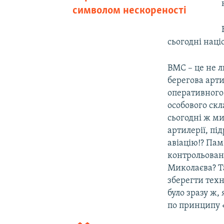
символом нескореності
сьогодні нац
ВМС – це не л
берегова арти
оперативного
особового скл
сьогодні ж ми
артилерії, пі
авіацію!? Пам
контрольован
Миколаєва? Та
зберегти техн
було зразу ж,
по принципу 