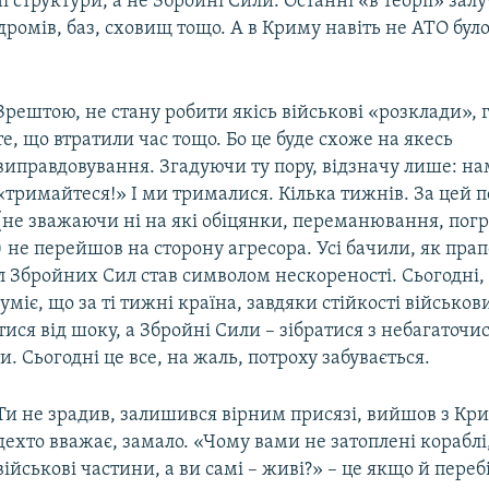
 структури, а не Збройні Сили. Останні «в теорії» зал
ромів, баз, сховищ тощо. А в Криму навіть не АТО було
Зрештою, не стану робити якісь військові «розклади», 
те, що втратили час тощо. Бо це буде схоже на якесь
виправдовування. Згадуючи ту пору, відзначу лише: на
«тримайтеся!» І ми трималися. Кілька тижнів. За цей п
(не зважаючи ні на які обіцянки, переманювання, погр
не перейшов на сторону агресора. Усі бачили, як прап
Збройних Сил став символом нескореності. Сьогодні, 
зуміє, що за ті тижні країна, завдяки стійкості військов
тися від шоку, а Збройні Сили – зібратися з небагаточ
и. Сьогодні це все, на жаль, потроху забувається.
Ти не зрадив, залишився вірним присязі, вийшов з Крим
дехто вважає, замало. «Чому вами не затоплені кораблі,
військові частини, а ви самі – живі?» – це якщо й пере