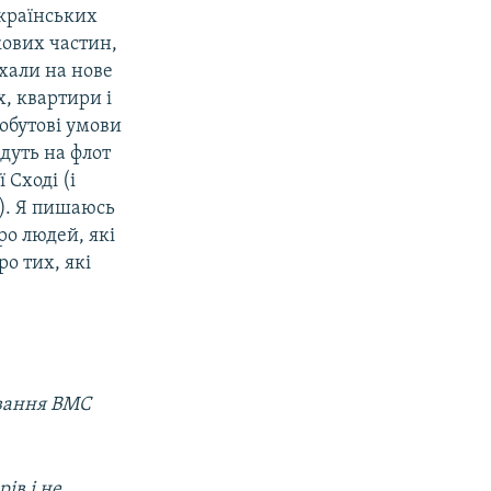
країнських
кових частин,
їхали на нове
, квартири і
обутові умови
йдуть на флот
 Сході (і
и). Я пишаюсь
ро людей, які
о тих, які
ування ВМС
ів і не