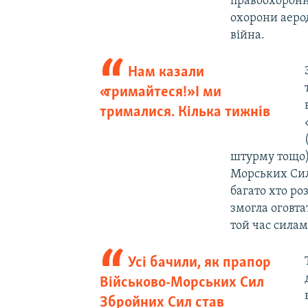
правоохоронні
охорони аерод
війна.
Нам казали
«тримайтеся!» І ми
трималися. Кілька тижнів
штурму тощо) 
Морських Сил 
багато хто ро
змогла оговта
той час силам
Усі бачили, як прапор
Військово-Морських Сил
Збройних Сил став