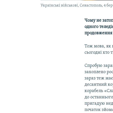
Українські військові, Севастополь, 4 бе
Чому не затоп
одного теледі
продовження 
Тож мова, як 
сьогодні хто 
Спробую зараз
захоплено рос
зараз теж ма
десантний ко
корабель «Сл
до останнього
пригадую нед
початок зйом