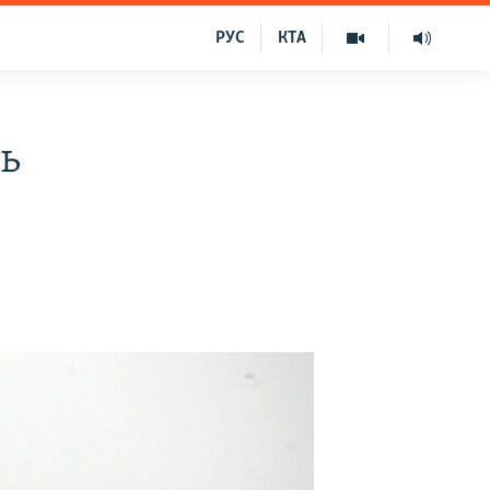
РУС
КТА
ль