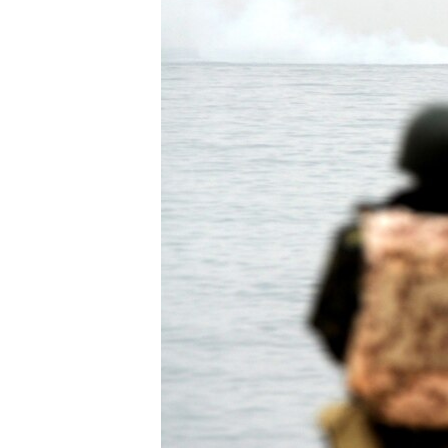
ВІДЕОУРОКИ «ELIFBE»
СВІДЧЕННЯ ОКУПАЦІЇ
УКРАЇНСЬКА ПРОБЛЕМА КРИМУ
ІНФОГРАФІКА