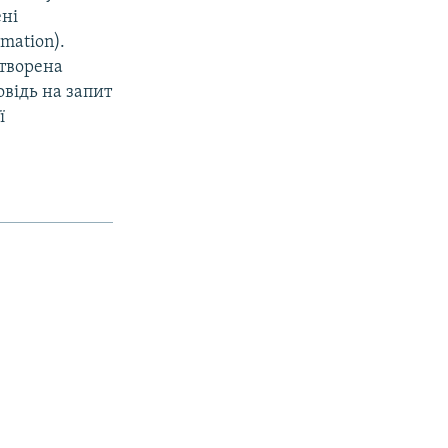
ені
rmation).
створена
відь на запит
ї