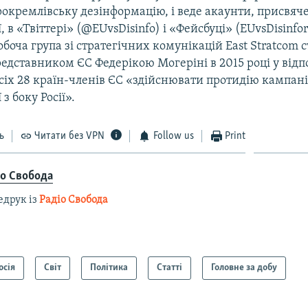
окремлівську дезінформацію, і веде акаунти, присвяч
, в «Твіттері» (@EUvsDisinfo) і «Фейсбуці» (EUvsDisinfo
боча група зі стратегічних комунікацій East Stratcom 
дставником ЄС Федерікою Могеріні в 2015 році у відпо
сіх 28 країн-членів ЄС «здійснювати протидію кампані
з боку Росії».
ь
Читати без VPN
Follow us
Print
іо Свобода
едрук із
Радіо Свобода
осія
Світ
Політика
Статті
Головне за добу