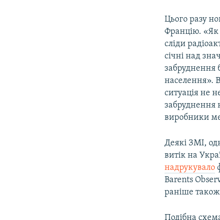
Цього разу н
Францію. «Як 
сліди радіоак
січні над зна
забруднення б
населення». В
ситуація не н
забруднення 
виробники ме
Деякі ЗМІ, од
витік на Укр
надрукувало
ф
Barents Obser
раніше тако
Подібна схем