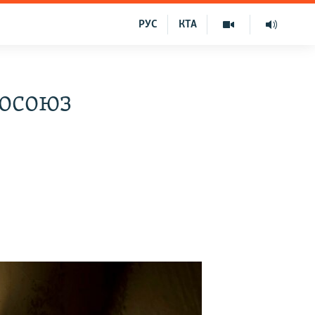
РУС
КТА
росоюз