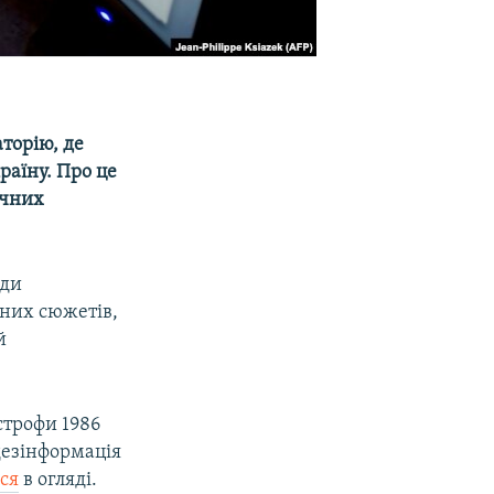
торію, де
раїну. Про це
ічних
нди
ених сюжетів,
й
строфи 1986
 дезінформація
ся
в огляді.