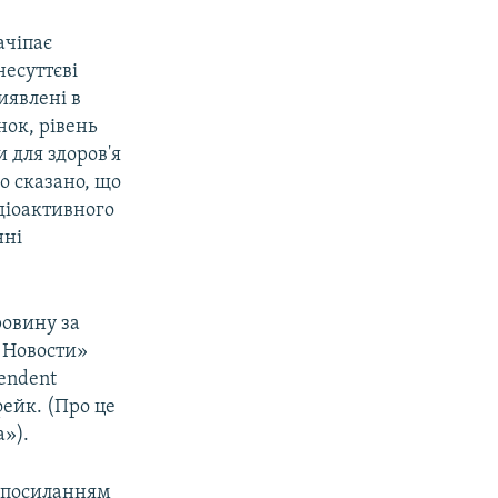
ачіпає
несуттєві
иявлені в
нок, рівень
 для здоров'я
ко сказано, що
адіоактивного
нні
ровину за
А Новости»
endent
фейк. (Про це
а»).
з посиланням