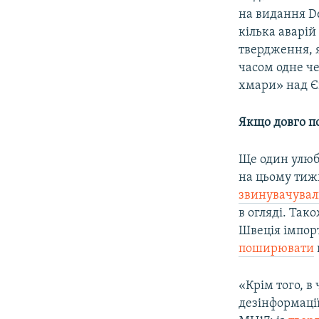
на видання De
кілька аварій
твердження, я
часом одне ч
хмари» над Єв
Якщо довго п
Ще один улюб
на цьому тижн
звинувачува
в огляді. Та
Швеція імпор
поширювати
«Крім того, в
дезінформації