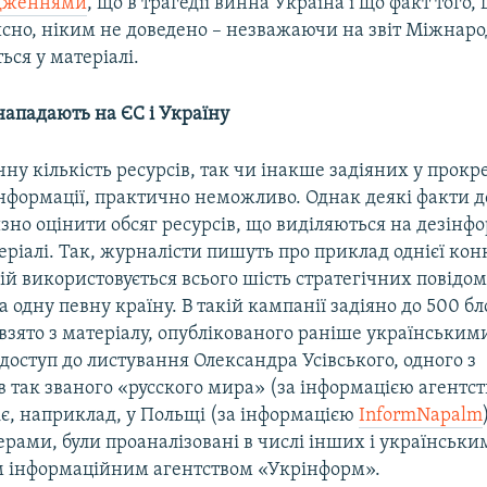
дженнями
, що в трагедії винна Україна і що факт того, 
сно, ніким не доведено – незважаючи на звіт Міжнарод
ься у матеріалі.
нападають на ЄС і Україну
ну кількість ресурсів, так чи інакше задіяних у прокр
інформації, практично неможливо. Однак деякі факти 
зно оцінити обсяг ресурсів, що виділяються на дезінф
еріалі. Так, журналісти пишуть про приклад однієї кон
кій використовується всього шість стратегічних повідом
 одну певну країну. В такій кампанії задіяно до 500 бл
взято з матеріалу, опублікованого раніше українськи
доступ до листування Олександра Усівського, одного з
 так званого «русского мира» (за інформацією агентс
іє, наприклад, у Польщі (за інформацією
InformNapalm
рами, були проаналізовані в числі інших і українськи
 інформаційним агентством «Укрінформ».