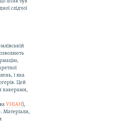
що літак був
ної слідчої
емлівській
дозволяють
ормацію,
кретної
лень, і яка
огерів. Цей
ми хакерами,
тва
УНІАН
),
). Матеріали,
м