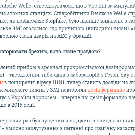
utsche Welle, стверджувалося, що в Україні за минулий
 на атомних станціях. Співробітники Deutsche Welle сп
ке, як повідомляє Stopfake, було пізніше видалене з са
еське ЗМІ оголосило, що причиною (вигаданої ними) «
ропою стала аварія на АЕС у Франції.
овторювати брехню, вона стане правдою?
лений прийом в арсеналі прокремлівської дезінформац
і – твердження, ніби одна з лабораторій у Грузії, яку 
ли
в поширенні вірусу H1N1, тепер ставить досліди на л
кож минулого тижня у ЗМІ повторили
дезінформацію
про
тує з України чорнозем – вперше цю дезінформацію по
ще в 2015 році.
 черговий раз був пущений в хід один із найодіозніших
 – умисне заплутування в питанні про трагічну катаст