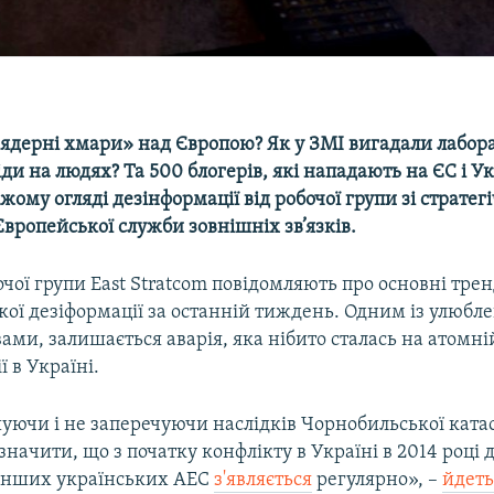
«ядерні хмари» над Європою? Як у ЗМІ вигадали лабора
іди на людях? Та 500 блогерів, які нападають на ЄС і Ук
іжому огляді дезінформації від робочої групи зі стратег
вропейської служби зовнішніх зв’язків.
чої групи East Stratcom повідомляють про основні тре
ої дезіформації за останній тиждень. Одним із улюбл
вами, залишається аварія, яка нібито сталась на атомні
ї в Україні.
ючи і не заперечуючи наслідків Чорнобильської ката
азначити, що з початку конфлікту в Україні в 2014 році
а інших українських АЕС
з'являється
регулярно», –
йдеть