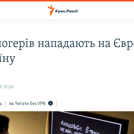
логерів нападають на Єв
їну
, 15:20
ь
Читати без VPN