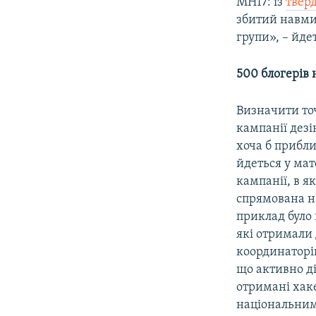
MH17: із
твер
збитий навми
групи», – йдет
500 блогерів 
Визначити точ
кампанії дез
хоча б прибли
йдеться у мат
кампанії, в я
спрямована на
приклад було 
які отримали 
координаторів
що активно д
отримані хаке
національним