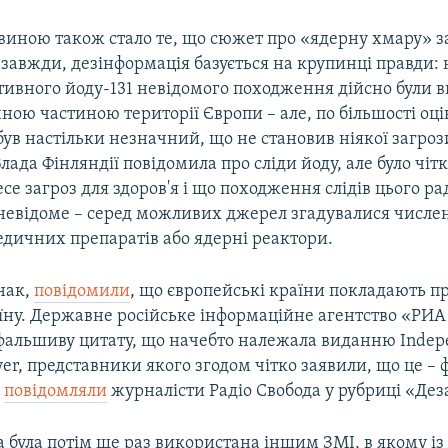
овиною також стало те, що сюжет про «ядерну хмару» з
завжди, дезінформація базується на крупинці правди: 
тивного йоду-131 невідомого походження дійсно були в
чною частиною території Європи – але, по більшості оці
ув настільки незначний, що не становив ніякої загрози
лада Фінляндії повідомила про сліди йоду, але було чіт
есе загроз для здоров'я і що походження слідів цього р
невідоме – серед можливих джерел згадувалися числе
дичних препаратів або ядерні реактори.
нак,
повідомили
, що європейські країни покладають п
аїну. Державне російське інформаційне агентство «РИ
альшиву цитату, що начебто належала виданню Indep
ver, представники якого згодом чітко заявили, що це – 
ж
повідомляли
журналісти Радіо Свобода у рубриці «Дез
а була потім ще раз використана іншим ЗМІ, в якому і