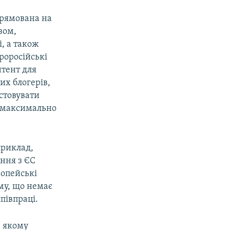
спрямована на
зом,
і, а також
проросійські
нтент для
их блогерів,
стовувати
я максимально
приклад,
ння з ЄС
ропейські
ому, що немає
співпраці.
в якому