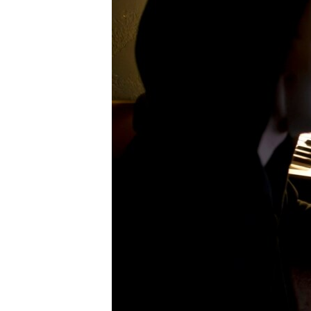
ВІДЕОУРОКИ «ELIFBE»
СВІДЧЕННЯ ОКУПАЦІЇ
УКРАЇНСЬКА ПРОБЛЕМА КРИМУ
ІНФОГРАФІКА