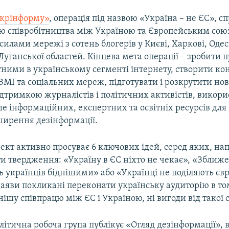
крінформу»
, операція під назвою «Україна – не ЄС», 
ю співробітництва між Україною та Європейським сою
силами мережі з сотень блогерів у Києві, Харкові, Одес
Луганської областей. Кінцева мета операції – зробити 
ними в українському сегменті інтернету, створити ко
МІ та соціальних мереж, підготувати і розкрутити нов
дтримкою журналістів і політичних активістів, викори
ше інформаційних, експертних та освітніх ресурсів дл
ирення дезінформації.
оект активно просуває 6 ключових ідей, серед яких, на
и твердження: «Україну в ЄС ніхто не чекає», «Зближе
ь українців біднішими» або «Українці не поділяють єв
 заяви покликані переконати українську аудиторію в т
снішу співпрацю між ЄС і Україною, ні вигоди від такої 
тична робоча група публікує «Огляд дезінформації», 