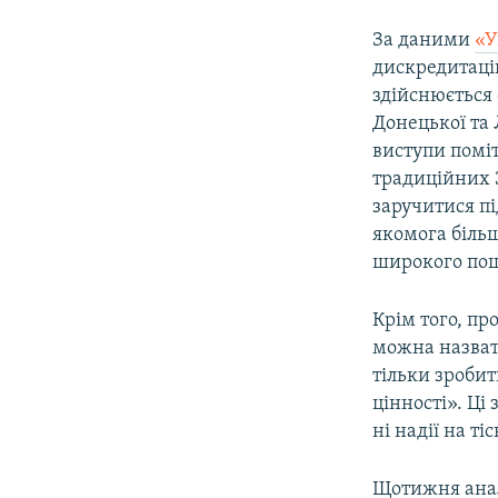
За даними
«У
дискредитаці
здійснюється 
Донецької та 
виступи поміт
традиційних З
заручитися пі
якомога біль
широкого пош
Крім того, пр
можна назват
тільки зробит
цінності». Ці
ні надії на ті
Щотижня аналі