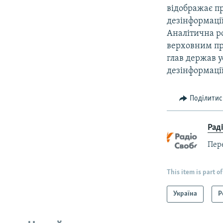
відображає пр
дезінформації
Аналітична pо
верховним пре
глав держав у
дезінформації 
Поділитис
Рад
Пер
This item is part of
Україна
Р