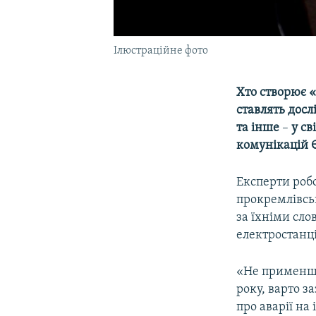
Ілюстраційне фото
Хто створює 
ставлять досл
та інше
–
у св
комунікацій Є
Експерти робо
прокремлівськ
за їхніми сло
електростанці
«Не применшу
року, варто з
про аварії н