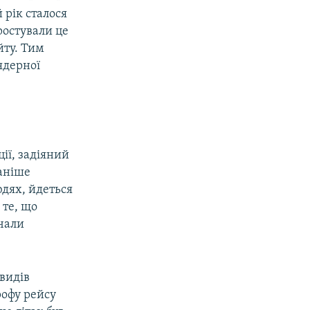
 рік сталося
ростували це
йту. Тим
ядерної
ії, задіяний
раніше
юдях, йдеться
 те, що
чали
 видів
рофу рейсу