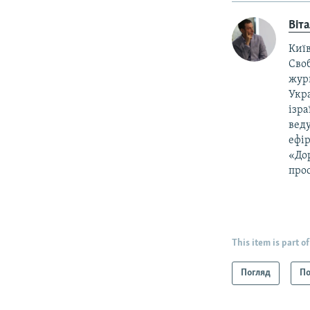
Віт
Київ
Своб
жур
Укра
ізра
веду
ефір
«Дор
прос
This item is part of
Погляд
По