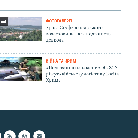
ФОТОГАЛЕРЕЇ
Краса Сімферопольського
водосховища та занедбаність
довкола
ВІЙНА ТА КРИМ
«Полювання на колони». Як ЗСУ
ріжуть військову логістику Росії в
Криму