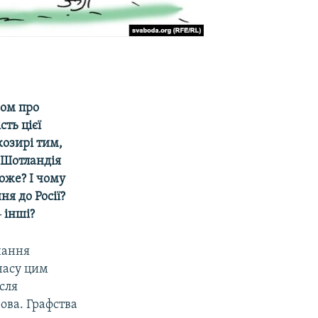
ном про
ть цієї
козирі тим,
у Шотландія
оже? І чому
я до Росії?
 інші?
днання
часу цим
сля
ова. Графства