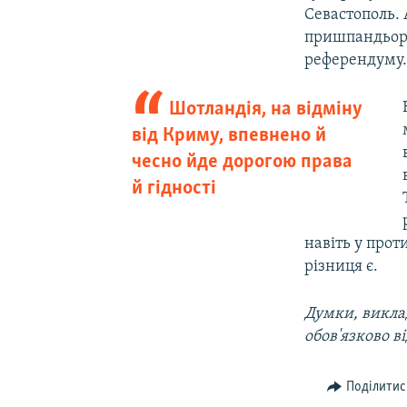
Севастополь. 
пришпандьоре
референдуму
Шотландія, на відміну
від Криму, впевнено й
чесно йде дорогою права
й гідності
навіть у прот
різниця є.
Думки, виклад
обов'язково в
Поділитис