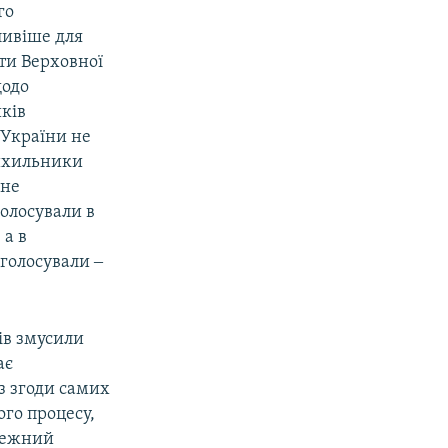
го
ливіше для
ти Верховної
щодо
иків
 України не
рихильники
 не
голосували в
 а в
оголосували ‒
ів змусили
ає
з згоди самих
ого процесу,
алежний