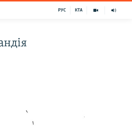
РУС
КТА
андія