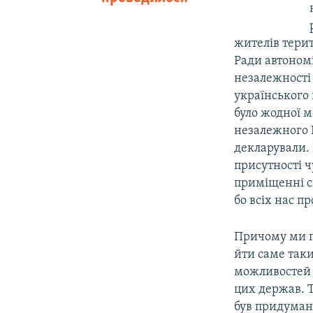
жителів терит
Ради автономі
незалежності 
українського
було жодної 
незалежного К
декларували. 
присутності ч
приміщенні са
бо всіх нас п
Причому ми п
йти саме так
можливостей 
цих держав. Т
був придуман