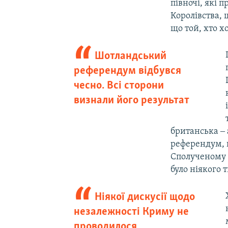
півночі, які 
Королівства, 
що той, хто х
Шотландський
референдум відбувся
чесно. Всі сторони
визнали його результат
британська ‒ 
референдум, 
Сполученому К
було ніякого 
Ніякої дискусії щодо
незалежності Криму не
проводилося