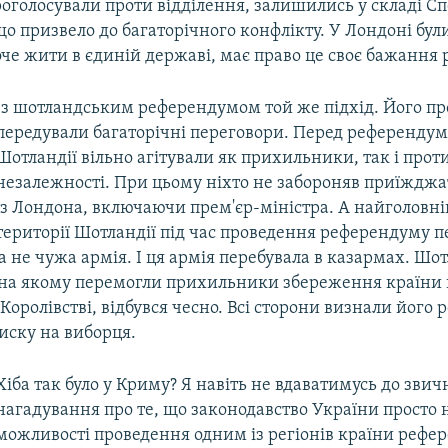
проголосували проти відділення, залишились у складі С
що призвело до багаторічного конфлікту. У Лондоні бул
оче жити в єдиній державі, має право це своє бажання 
Із шотландським референдумом той же підхід. Його п
передували багаторічні переговори. Перед референдум
Шотландії вільно агітували як прихильники, так і про
незалежності. При цьому ніхто не забороняв приїжджа
із Лондона, включаючи прем'єр-міністра. А найголовні
території Шотландії під час проведення референдуму п
а не чужа армія. І ця армія перебувала в казармах. Ш
на якому перемогли прихильники збереження країни 
оролівстві, відбувся чесно. Всі сторони визнали його р
тиску на виборця.
Хіба так було у Криму? Я навіть не вдаватимусь до зви
нагадування про те, що законодавство України просто 
можливості проведення одним із регіонів країни рефе