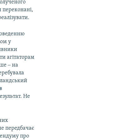
полученого
и переконані,
реалізувати.
роведенню
ом у
тивники
ти агітаторам
ше ‒ на
еребувала
отландський
в
езультат. Не
чних
не передбачає
рендуму про