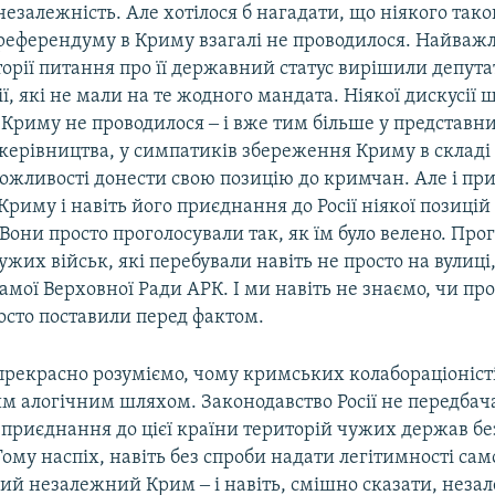
незалежність. Але хотілося б нагадати, що ніякого тако
референдуму в Криму взагалі не проводилося. Найваж
орії питання про її державний статус вирішили депута
ї, які не мали на те жодного мандата. Ніякої дискусії 
Криму не проводилося ‒ і вже тим більше у представн
 керівництва, у симпатиків збереження Криму в складі
можливості донести свою позицію до кримчан. Але і п
риму і навіть його приєднання до Росії ніякої позицій
Вони просто проголосували так, як їм було велено. Про
ужих військ, які перебували навіть не просто на вулиці,
мої Верховної Ради АРК. І ми навіть не знаємо, чи пр
росто поставили перед фактом.
рекрасно розуміємо, чому кримських колабораціоніст
им алогічним шляхом. Законодавство Росії не передбач
приєднання до цієї країни територій чужих держав бе
ому наспіх, навіть без спроби надати легітимності сам
ий незалежний Крим ‒ і навіть, смішно сказати, нез