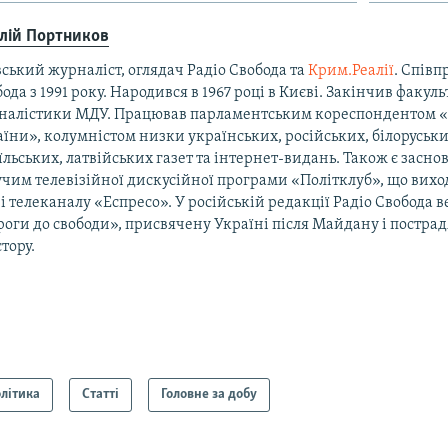
алій Портников
ський журналіст, оглядач Радіо Свобода та
Крим.Реалії
. Співп
ода з 1991 року. Народився в 1967 році в Києві. Закінчив факуль
налістики МДУ. Працював парламентським кореспондентом 
їни», колумністом низки українських, російських, білоруськи
їльських, латвійських газет та інтернет-видань. Також є засно
чим телевізійної дискусійної програми «Політклуб», що виход
і телеканалу «Еспресо». У російській редакції Радіо Свобода 
оги до свободи», присвячену Україні після Майдану і постра
тору.
літика
Статті
Головне за добу