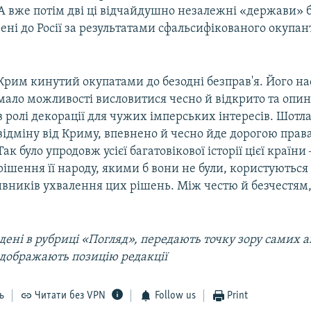
А вже потім дві ці відчайдушно незалежні «держави» 
ні до Росії за результатами сфальсифікованого окупа
.
Крим кинутий окупатами до безодні безправ'я. Його н
мало можливості висловитися чесно й відкрито та опин
в ролі декорації для чужих імперських інтересів. Шотла
відміну від Криму, впевнено й чесно йде дорогою права 
Так було упродовж усієї багатовікової історії цієї країни 
рішення її народу, якими б вони не були, користуються
ивників ухвалення цих рішень. Між честю й безчестям,
ені в рубриці «Погляд», передають точку зору самих ав
ідображають позицію редакції
ь
Читати без VPN
Follow us
Print