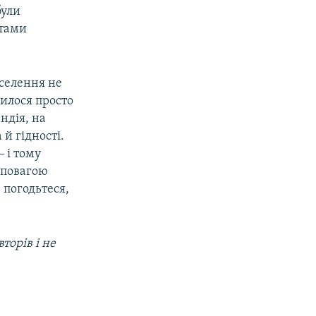
були
нтами
аселення не
илося просто
ндія, на
й гідності.
‒ і тому
 повагою
 погодьтеся,
торів і не