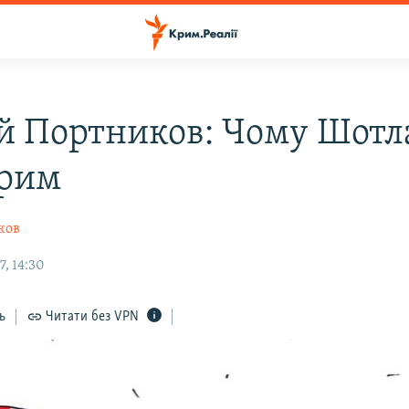
ій Портников: Чому Шотл
Крим
ков
, 14:30
ь
Читати без VPN