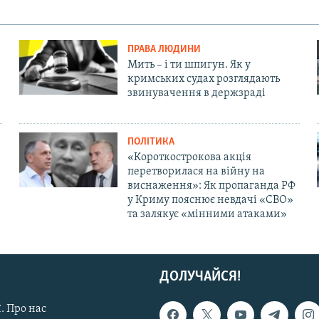
ПРАВА ЛЮДИНИ
Мить – і ти шпигун. Як у
кримських судах розглядають
звинувачення в держзраді
ПОЛІТИКА
«Короткострокова акція
перетворилася на війну на
виснаження»: Як пропаганда РФ
у Криму пояснює невдачі «СВО»
та залякує «мінними атаками»
ДОЛУЧАЙСЯ!
. Про нас