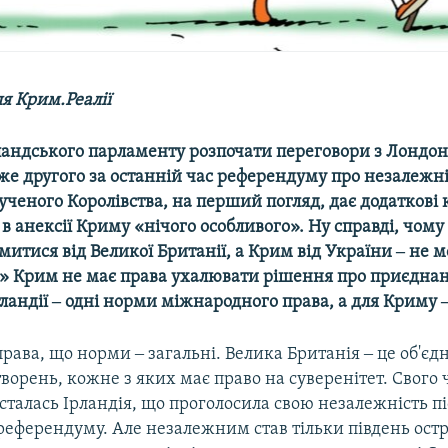
я Крим.Реалії
андського парламенту розпочати переговори з Лондо
е другого за останній час референдуму про незалежніс
ченого Королівства, на перший погляд, дає додаткові 
 в анексії Криму «нічого особливого». Ну справді, чом
итися від Великої Британії, а Крим від України ‒ не м
 Крим не має права ухалювати рішення про приєднанн
андії ‒ одні норми міжнародного права, а для Криму ‒
права, що норми ‒ загальні. Велика Британія ‒ це об'є
орень, кожне з яких має право на суверенітет. Свого 
талась Ірландія, що проголосила свою незалежність пі
референдуму. Але незалежним став тільки південь остр