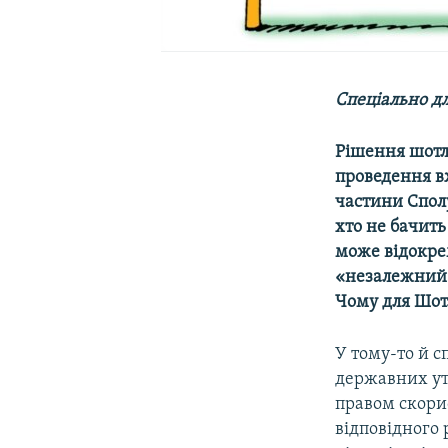
Спеціально дл
Рішення шотл
проведення вж
частини Сполу
хто не бачить
може відокрем
«незалежний»
Чому для Шотл
У тому-то й с
державних утв
правом скорис
відповідного 