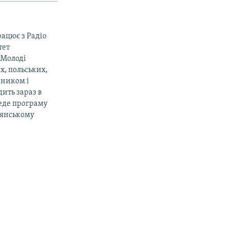
рацює з Радіо
тет
«Молоді
х, польських,
вником і
ить зараз в
веде програму
дянському