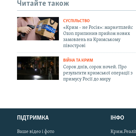
Читайте також
СУСПІЛЬСТВО
«Крим – не Росія»: маркетплейс
Ozon припинив прийом нових
замовлень на Кримському
півострові
ВІЙНА ТА КРИМ
Сорок днів, сорок ночей. Про
результати кримської операції з
примусу Росії до миру
Русский
ПІДТРИМКА
ІНФО
Qırımtatar
Ваше відео і фото
Крим.Реалії
ДОЛУЧАЙСЯ!