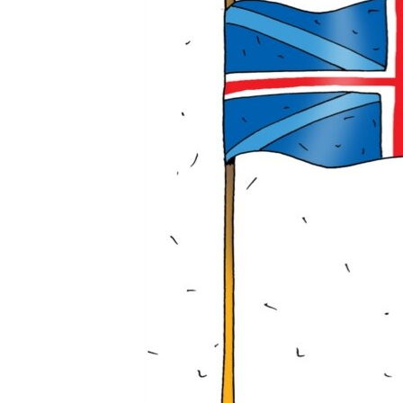
ВІДЕОУРОКИ «ELIFBE»
СВІДЧЕННЯ ОКУПАЦІЇ
УКРАЇНСЬКА ПРОБЛЕМА КРИМУ
ІНФОГРАФІКА