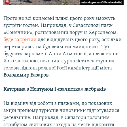
Проте не всі кримські пляжі цього року зможуть
зустріти гостей. Наприклад, у Севастополі пляж
«Сонячний», розташований поруч із Херсонесом,
буде закритий
для відвідувань цього року, оскільки
перетворився на будівельний майданчик. Тут
будують парк імені Анни Ахматової, а пляж стане
його частиною, пояснив журналістам заступник
голови підконтрольної Росії адміністрації міста
Володимир Базаров
.
Катерина з Нептуном і «зачистка» жебраків
На відміну від роботи з пляжами, до показових
акцій прийому туристів чиновники підготувалися
ретельніше. Наприклад, в Євпаторії головним
атрибутом святкових заходів на честь відкриття