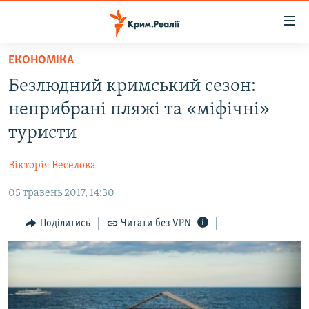
Доступність
посилання
Перейти
ЕКОНОМІКА
до
НОВИНИ
Безлюдний кримський сезон:
основного
ВОДА.КРИМ
матеріалу
неприбрані пляжі та «міфічні»
ВІДЕО ТА ФОТО
Перейти
туристи
до
ПОЛІТИКА
основної
Вікторія Веселова
БЛОГИ
навігації
Перейти
05 травень 2017, 14:30
ПОГЛЯД
до
ІНТЕРВ'Ю
Поділитись
Читати без VPN
пошуку
ВСЕ ЗА ДЕНЬ
СПЕЦПРОЕКТИ
ЯК ОБІЙТИ БЛОКУВАННЯ
ДЕПОРТАЦІЯ