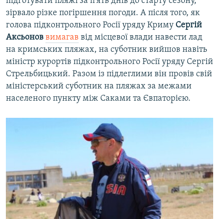
підготувати пляжі за п'ять днів до старту сезону,
зірвало різке погіршення погоди. А після того, як
голова підконтрольного Росії уряду Криму
Сергій
Аксьонов
вимагав
від місцевої влади навести лад
на кримських пляжах, на суботник вийшов навіть
міністр курортів підконтрольного Росії уряду Сергій
Стрельбицький. Разом із підлеглими він провів свій
міністерський суботник на пляжах за межами
населеного пункту між Саками та Євпаторією.