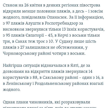
Станом на 26 квітня в деяких регіонах півострова
відкрили менше половини пляжів, а десь – і зовсім
жодного, повідомляла Опанасюк. За її інформацією,
з 97 пляжів Алушти в Роспотребнадзор за
висновком звернулися тільки 13 їхніх користувачів,
з 95 пляжів Євпаторії – 45, в Керчі з восьми тільки
три, в Саках теж троє з 10. У Судаку лише шість
пляжів з 27 залишилися не обстеженими, у
Чорноморському районі чотири з восьми.
Найгірша ситуація відзначалася в Ялті, де за
дозволами на відкриття пляжів звернулися 14
користувачів з 88, в Сакському районі – один з 16, а
в Ленінському і Роздольненському районах взагалі
жодного.
Однак плани чиновників, які розраховували