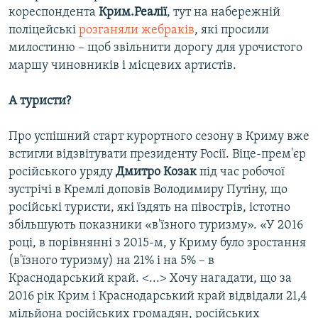
кореспондента
Крим.Реалії
, тут на набережній
поліцейські
розганяли жебраків
, які просили
милостиню – щоб звільнити дорогу для урочистого
маршу чиновників і місцевих артистів.
А туристи?
Про успішний старт курортного сезону в Криму вже
встигли відзвітувати президенту Росії. Віце-прем'єр
російського уряду
Дмитро Козак
під час робочої
зустрічі в Кремлі доповів Володимиру Путіну, що
російські туристи, які їздять на півострів, істотно
збільшують показники «в'їзного туризму». «У 2016
році, в порівнянні з 2015-м, у Криму було зростання
(в'їзного туризму) на 21% і на 5% – в
Краснодарський край. <...> Хочу нагадати, що за
2016 рік Крим і Краснодарський край відвідали 21,4
мільйона російських громадян, російських