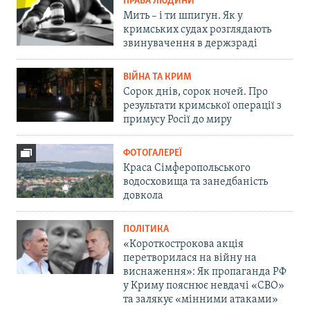
ПРАВА ЛЮДИНИ
Мить – і ти шпигун. Як у
кримських судах розглядають
звинувачення в держзраді
ВІЙНА ТА КРИМ
Сорок днів, сорок ночей. Про
результати кримської операції з
примусу Росії до миру
ФОТОГАЛЕРЕЇ
Краса Сімферопольського
водосховища та занедбаність
довкола
ПОЛІТИКА
«Короткострокова акція
перетворилася на війну на
виснаження»: Як пропаганда РФ
у Криму пояснює невдачі «СВО»
та залякує «мінними атаками»