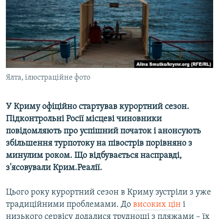
ВІДЕОУРОКИ «ELIFBE»
Русский
СВІДЧЕННЯ ОКУПАЦІЇ
Qırımtatar
УКРАЇНСЬКА ПРОБЛЕМА КРИМУ
ДОЛУЧАЙСЯ!
ІНФОГРАФІКА
Ялта, ілюстраційне фото
У Криму офіційно стартував курортний сезон.
Усі сайти RFE/RL
Підконтрольні Росії місцеві чиновники
повідомляють про успішний початок і анонсують
збільшення турпотоку на півострів порівняно з
минулим роком. Що відбувається насправді,
з'ясовували Крим.Реалії.
Цього року курортний сезон в Криму зустріли з уже
традиційними проблемами. До
високих цін
і
низького сервісу додалися труднощі з пляжами – їх