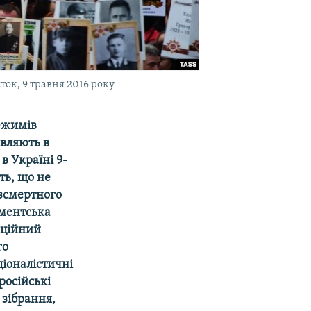
ток, 9 травня 2016 року
режимів
вляють в
в Україні 9-
ть, що не
езсмертного
аментська
зиційний
го
ціоналістичні
російські
 зібрання,