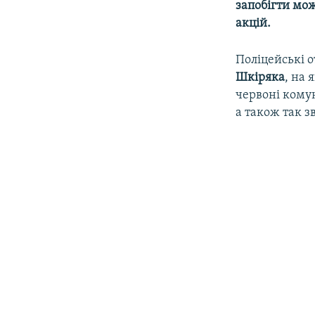
запобігти мо
акцій.
Поліцейські 
Шкіряка
, на
червоні комун
а також так з