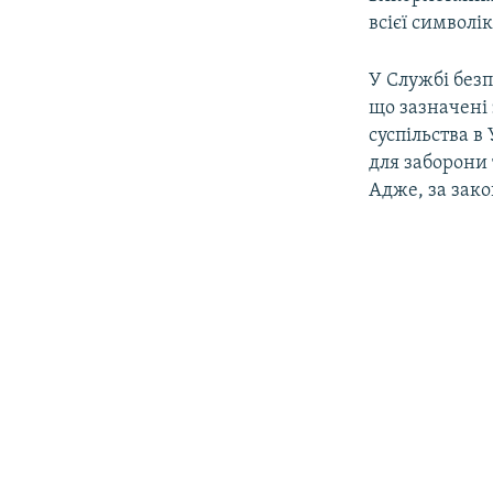
всієї символі
У Службі безп
що зазначені
суспільства в
для заборони 
Адже, за зак