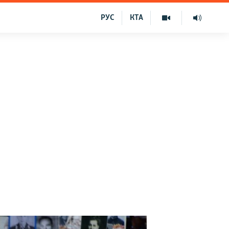
РУС
КТА