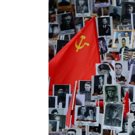
ВІДЕОУРОКИ «ELIFBE»
СВІДЧЕННЯ ОКУПАЦІЇ
УКРАЇНСЬКА ПРОБЛЕМА КРИМУ
ІНФОГРАФІКА