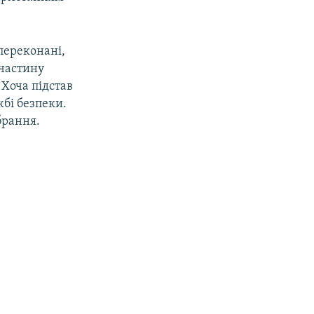
переконані,
 частину
 Хоча підстав
жбі безпеки.
брання.