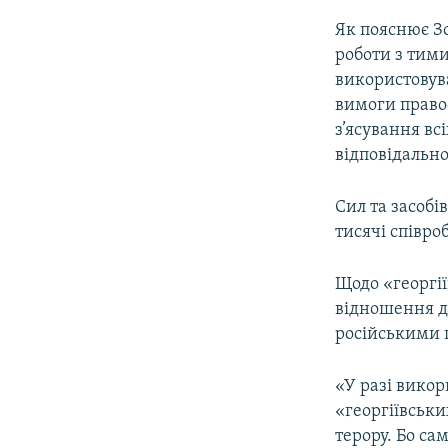
Як пояснює З
роботи з тими
використовув
вимоги право
з’ясування вс
відповідально
Сил та засобі
тисячі співроб
Щодо «георгії
відношення до
російськими 
«У разі викор
«георгіївськи
терору. Бо с