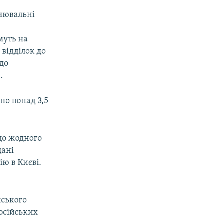
нювальні
муть на
відділок до
до
.
но понад 3,5
що жодного
дані
ю в Києві.
йського
осійських