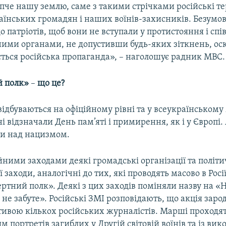
опче нашу землю, саме з такими стрічками російські т
аїнських громадян і наших воїнів-захисників. Безумо
о патріотів, щоб вони не вступали у протистояння і сп
ими органами, не допустивши будь-яких зіткнень, ос
ється російська пропаганда», – наголошує радник МВС.
й полк»
–
що це?
 відбуваються на офіційному рівні та у всеукраїнському
ні відзначали День пам’яті і примирення, як і у Європі. 
и над нацизмом.
йними заходами деякі громадські організації та політи
 заходи, аналогічні до тих, які проводять масово в Росі
ртний полк». Деякі з цих заходів поміняли назву на «Н
 не забуте». Російські ЗМІ розповідають, що акція заро
ативою кількох російських журналістів. Марші проходят
 портретів загиблих у Другій світовій воїнів та із ви