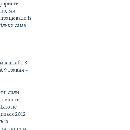
ерористи
вно, ми
івпрацювали із
кільки саме
 масштабі. 8
А 9 травня –
чні сили
ї і мають
іхто не
дилася 2012
ь із
користанням