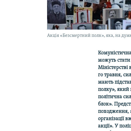
Акція «Безсмертний полк», яка, на думк
Комуністична
можуть стати
Міністерстві 
го травня, с
мають підстав
полку», який 
політична сил
блок». Предст
походження, а
організації в
акції». У пол