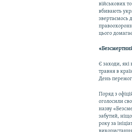
військових т
вбивають укр
звертаємось д
правоохоронн
цього домага
«Безсмертни
Є заходи, які
травня в краї
День перемог
Поряд з офіці
оголосили свої
назву «Безсме
забутий, ніщо
року за ініці
використанням