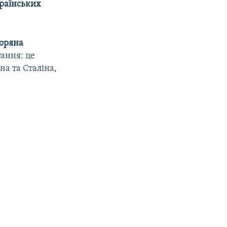
країнських
оряна
тання: це
на та Сталіна,