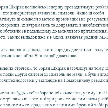
орян Шкіряк поліцейські спершу проводитимуть роз’яс
, хто використовує зазначені символи. Якщо ці особи
атимуть ці символи з метою провокацій і не реагувати
охоронців, їх затримають та доправлять в найближчий 
іх обставин і в подальшому до можливого притягнення 
сті. Такий випадок вже є в Одесі, зазначає радник МВС
в для охорони громадського порядку достатньо – залуче
ітників поліції та Нацгвардії додатково.
вських стрічок», то Зорян Шкіряк наголошує на тому, 
 подій Другої світової ці символи не мали, а були вига
політтехнологами у відповідь на Помаранчеву революці
истання будь-якої забороненої символіки, у тому числі
х стрічок», які в останні три роки стали символом росі
аме з такими «колорадськими лєнтами» брудний чобіт р