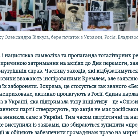
у Олександра Вілкула, бере початок з України, Росія, Владивос
 і нацистська символіка та пропаганда тоталітарних 
 причиною затримання на акціях до Дня перемоги, зая
внутрішніх справ. Частину заходів, які відбуватимуться 
иловики вважають інспірованими Кремлем, але заявляю
 їх забороняти. Зокрема, це стосується так званого «Б
неприховано, активно пропагують з Росії. Єдина парл
а в Україні, яка підтримала таку ініціативу – це «Опо
авники партії стверджують, що акція не має російсько
 виникла саме в Україні. Тим часом патріотичні та на
же виступили із заявами, що збираються зупиняти «про
іції ж обіцяють забезпечити громадянам право на мирні