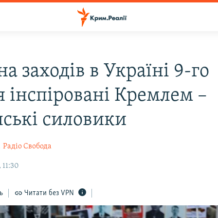
а заходів в Україні 9-го
я інспіровані Кремлем –
нські силовики
а
Радіо Свобода
 11:30
ь
Читати без VPN