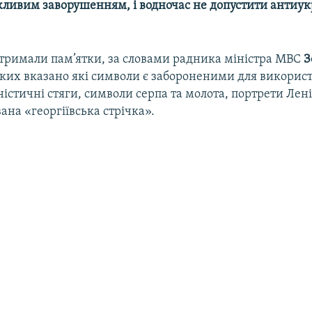
жливим заворушенням, і водночас не допустити антиу
отримали пам’ятки, за словами радника міністра МВС
З
 яких вказано які символи є забороненими для викорис
істичні стяги, символи серпа та молота, портрети Лені
вана «георгіївська стрічка».