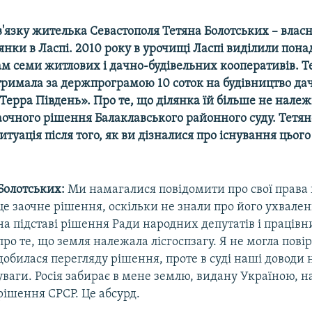
в'язку жителька Севастополя Тетяна Болотських – влас
янки в Ласпі. 2010 року в урочищі Ласпі виділили понад
ам семи житлових і дачно-будівельних кооперативів. Т
тримала за держпрограмою 10 соток на будівництво дач
Терра Південь». Про те, що ділянка їй більше не нале
заочного рішення Балаклавського районного суду. Тетян
итуація після того, як ви дізналися про існування цього
Болотських:
Ми намагалися повідомити про свої права
це заочне рішення, оскільки не знали про його ухваленн
на підставі рішення Ради народних депутатів і працівн
про те, що земля належала лісгоспзагу. Я не могла пові
добилася перегляду рішення, проте в суді наші доводи 
уваги. Росія забирає в мене землю, видану Україною, на
рішення СРСР. Це абсурд.