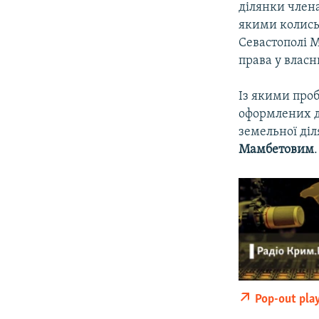
ділянки член
якими колись 
Севастополі 
права у власн
Із якими про
оформлених д
земельної діл
Мамбетовим
.
Pop-out pla