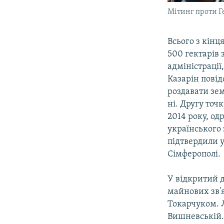
Мітинг проти Г
Всього з кінц
500 гектарів 
адміністрації
Казарін повід
роздавати зе
ні. Другу точ
2014 року, од
українського 
підтвердили у
Сімферополі.
У відкритий 
майнових зв'
Токарчуком. 
Вишневській.