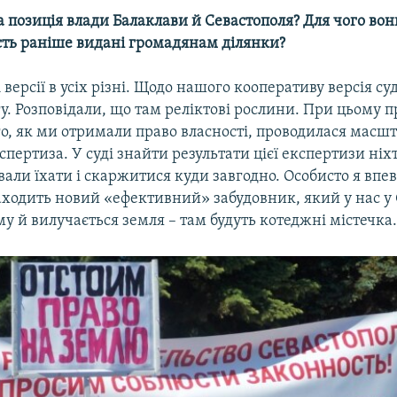
а позиція влади Балаклави й Севастополя? Для чого во
сть раніше видані громадянам ділянки?
 версії в усіх різні. Щодо нашого кооперативу версія су
гу. Розповідали, що там реліктові рослини. При цьому п
го, як ми отримали право власності, проводилася масш
спертиза. У суді знайти результати цієї експертизи ніхт
али їхати і скаржитися куди завгодно. Особисто я впе
заходить новий «ефективний» забудовник, який у нас у
ому й вилучається земля – там будуть котеджні містечка