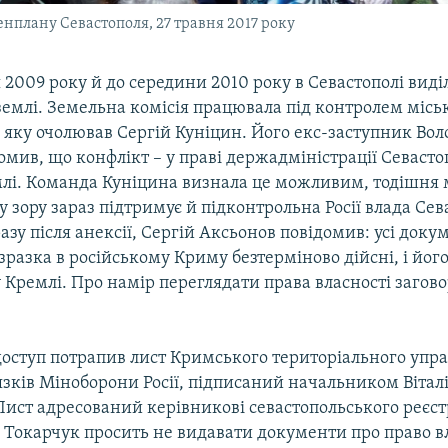
енплану Севастополя, 27 травня 2017 року
я 2009 року й до середини 2010 року в Севастополі вид
землі. Земельна комісія працювала під контролем місь
, яку очолював Сергій Куніцин. Його екс-заступник Во
омив, що конфлікт – у праві держадміністрації Севасто
млі. Команда Куніцина визнала це можливим, тодішня 
ку зору зараз підтримує й підконтрольна Росії влада Сев
разу після анексії, Сергій Аксьонов повідомив: усі доку
зразка в російському Криму безтерміново дійсні, і його
 Кремлі. Про намір переглядати права власності загов
доступ потрапив лист Кримського територіального упр
язків Міноборони Росії, підписаний начальником Вітал
Лист адресований керівникові севастопольського реєс
 Токарчук просить не видавати документи про право вл