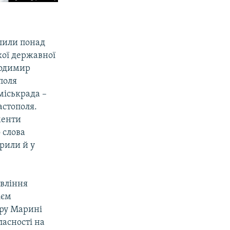
ілили понад
кої державної
лодимир
поля
міськрада –
астополя.
менти
 слова
орили й у
авління
ієм
тру Марині
асності на