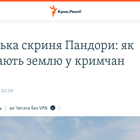
ська скриня Пандори: як
ають землю у кримчан
, 20:30
ь
Читати без VPN