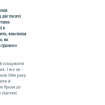
ниця
 дві тисячі
етяна
і в
жить, власниця
о, як
 судового
 й оскаржити
я. І все це –
иків 1966 року
рити й
не брали до
 підставі