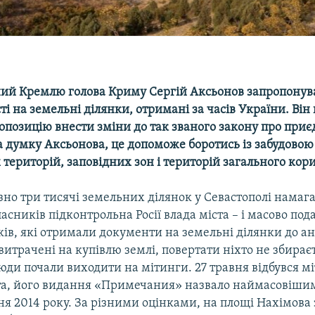
ий Кремлю голова Криму Сергій Аксьонов запропону
ті на земельні ділянки, отримані за часів України. Він
ропозицію внести зміни до так званого закону про при
а думку Аксьонова, це допоможе боротись із забудовою
ериторій, заповідних зон і територій загального кор
но три тисячі земельних ділянок у Севастополі намага
ласників підконтрольна Росії влада міста – і масово под
ів, які отримали документи на земельні ділянки до ан
витрачені на купівлю землі, повертати ніхто не збираєт
юди почали виходити на мітинги. 27 травня відбувся м
та, його видання «Примечания» назвало наймасовішим 
я 2014 року. За різними оцінками, на площі Нахімова 