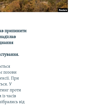
вав припинити
 надіслав
єднання
истування.
ється
ає позови
ексії. При
ься. У
ітинг проти
із часів
зібрались від