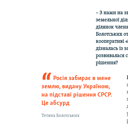
– З нами на з
земельної діл
ділянок член
Болотських о
кооперативі «
дізналась із 
розвивалася с
рішення?
Росія забирає в мене
землю, видану Україною,
на підставі рішення СРСР.
Це абсурд
Тетяна Болотських