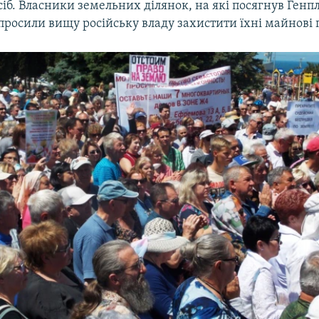
сіб. Власники земельних ділянок, на які посягнув Генп
просили вищу російську владу захистити їхні майнові 