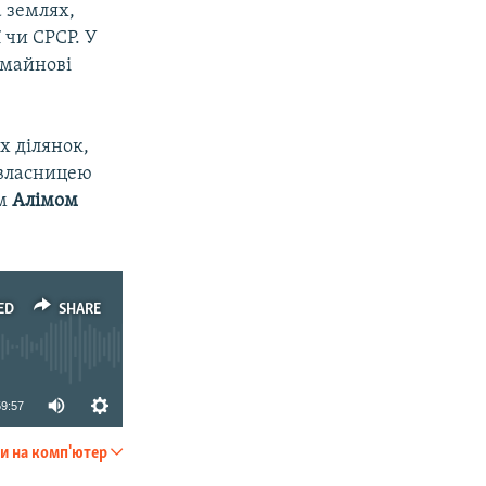
 землях,
 чи СРСР. У
 майнові
х ділянок,
 власницею
ом
Алімом
ED
SHARE
59:57
и на комп'ютер
SHARE