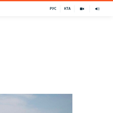
РУС
КТА