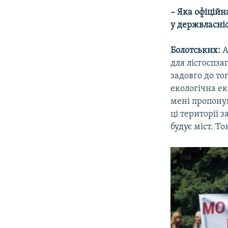
– Яка офіційн
у держвласні
Болотських:
А
для лісгоспза
задовго до то
екологічна ек
мені пропонув
ці території 
будує міст. Т