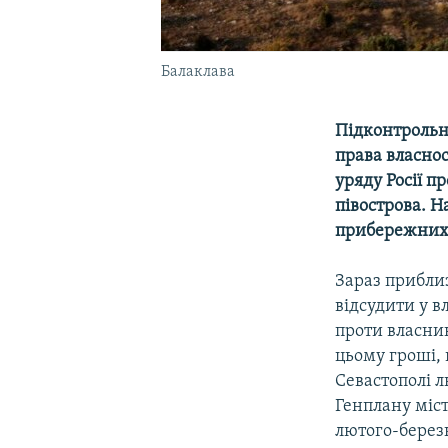
Балаклава
Підконтрольн
права власнос
уряду Росії п
півострова. Н
прибережних т
Зараз приблиз
відсудити у в
проти власник
цьому гроші, 
Севастополі л
Генплану міс
лютого-березн