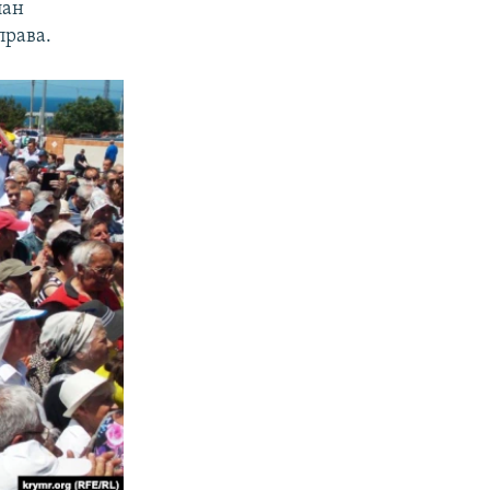
лан
права.