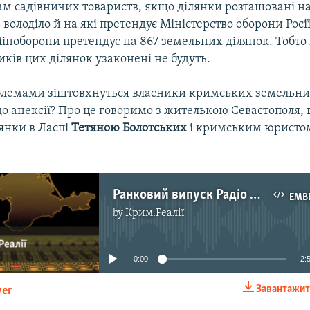
ам садівничих товариств, якщо ділянки розташовані на
володіло й на які претендує Міністерство оборони Росії
Міноборони претендує на 867 земельних ділянок. Тобто
иків цих ділянок узаконені не будуть.
блемами зіштовхнуться власники кримських земельни
о анексії? Про це говоримо з жителькою Севастополя,
янки в Ласпі
Тетяною Болотських
і кримським юрист
Ранковий випуск Радіо Крим.Реалії
EMB
by
Крим.Реалії
No media source currently available
0:00
2:
Завантажит
yer
EMBED