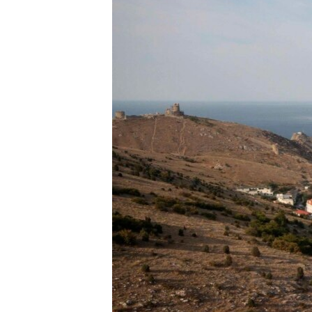
ВІДЕОУРОКИ «ELIFBE»
СВІДЧЕННЯ ОКУПАЦІЇ
УКРАЇНСЬКА ПРОБЛЕМА КРИМУ
ІНФОГРАФІКА