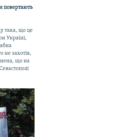
ни повертають
ду така, що це
ри Україні,
табна
о не захотів,
внена, що на
 Севастополі
.