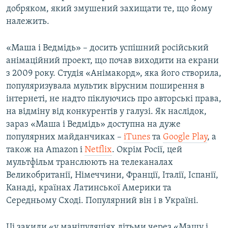
добряком, який змушений захищати те, що йому
належить.
«Маша і Ведмідь» – досить успішний російський
анімаційний проект, що почав виходити на екрани
з 2009 року. Студія «Анімакорд», яка його створила,
популяризувала мультик вірусним поширення в
інтернеті, не надто піклуючись про авторські права,
на відміну від конкурентів у галузі. Як наслідок,
зараз «Маша і Ведмідь» доступна на дуже
популярних майданчиках –
iTunes
та
Google Play
, а
також на Amazon і
Netflix
. Окрім Росії, цей
мультфільм транслюють на телеканалах
Великобританії, Німеччини, Франції, Італії, Іспанії,
Канаді, країнах Латинської Америки та
Середньому Сході. Популярний він і в Україні.
Ці закиди «у маніпуляціях дітьми через «Машу і