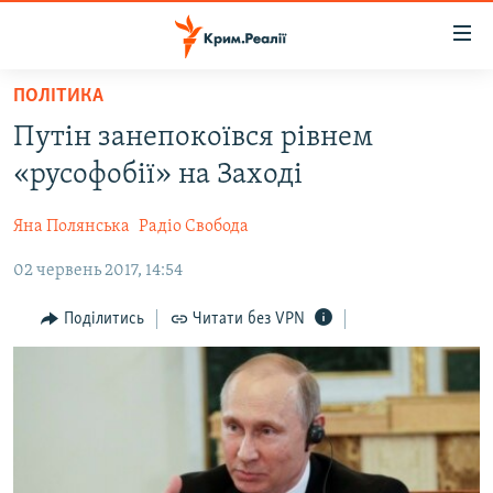
Доступність
посилання
Перейти
ПОЛІТИКА
до
НОВИНИ
Путін занепокоївся рівнем
основного
ВОДА.КРИМ
матеріалу
«русофобії» на Заході
ВІДЕО ТА ФОТО
Перейти
до
Яна Полянська
Радіо Свобода
ПОЛІТИКА
основної
02 червень 2017, 14:54
БЛОГИ
навігації
Перейти
ПОГЛЯД
Поділитись
Читати без VPN
до
ІНТЕРВ'Ю
пошуку
ВСЕ ЗА ДЕНЬ
СПЕЦПРОЕКТИ
ЯК ОБІЙТИ БЛОКУВАННЯ
ДЕПОРТАЦІЯ