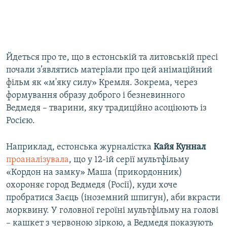
Йдеться про те, що в естонській та литовській пресі
почали з’являтись матеріали про цей анімаційний
фільм як «м'яку силу» Кремля. Зокрема, через
формування образу доброго і безневинного
Ведмедя – тварини, яку традиційно асоціюють із
Росією.
Наприклад, естонська журналістка
Кайя Куннал
проаналізувала
, що у 12-ій серії мультфільму
«Кордон на замку» Маша (прикордонник)
охороняє город Ведмедя (Росії), куди хоче
пробратися Заєць (іноземний шпигун), аби вкрасти
морквину. У головної героїні мультфільму на голові
– кашкет з червоною зіркою, а Ведмедя показують