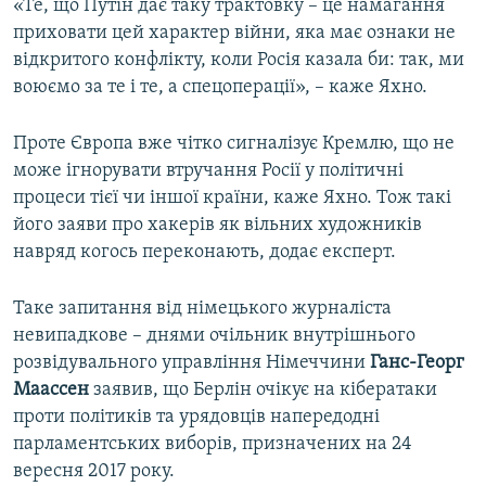
«Те, що Путін дає таку трактовку – це намагання
приховати цей характер війни, яка має ознаки не
відкритого конфлікту, коли Росія казала би: так, ми
воюємо за те і те, а спецоперації», – каже Яхно.
Проте Європа вже чітко сигналізує Кремлю, що не
може ігнорувати втручання Росії у політичні
процеси тієї чи іншої країни, каже Яхно. Тож такі
його заяви про хакерів як вільних художників
навряд когось переконають, додає експерт.
Таке запитання від німецького журналіста
невипадкове – днями очільник внутрішнього
розвідувального управління Німеччини
Г
анс-Георг
Маассен
заявив, що Берлін очікує на кібератаки
проти політиків та урядовців напередодні
парламентських виборів, призначених на 24
вересня 2017 року.