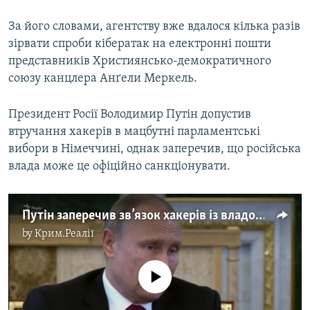
За його словами, агентству вже вдалося кілька разів
зірвати спроби кібератак на електронні пошти
представників Християнсько-демократичного
союзу канцлера Анґели Меркель.
Президент Росії Володимир Путін допустив
втручання хакерів в мацбутні парламентські
вибори в Німеччині, однак заперечив, що російська
влада може це офіційно санкціонувати.
Путін заперечив зв’язок хакерів із владою в Росії (відео)
by
Крим.Реалії
No media source currently available