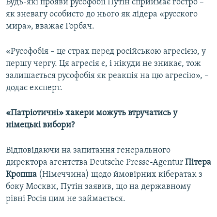
Будь-які прояви русофобії Путін сприймає гостро –
як зневагу особисто до нього як лідера «русского
мира», вважає Горбач.
«Русофобія – це страх перед російською агресією, у
першу чергу. Ця агресія є, і нікуди не зникає, тож
залишається русофобія як реакція на цю агресію», –
додає експерт.
«Патріотичні» хакери можуть втручатись у
німецькі вибори?
Відповідаючи на запитання генерального
директора агентства Deutsche Presse-Agentur
Пітера
Кропша
(Німеччина) щодо ймовірних кібератак з
боку Москви, Путін заявив, що на державному
рівні Росія цим не займається.