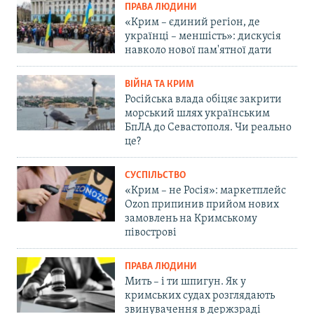
ПРАВА ЛЮДИНИ
«Крим – єдиний регіон, де
українці – меншість»: дискусія
навколо нової пам'ятної дати
ВІЙНА ТА КРИМ
Російська влада обіцяє закрити
морський шлях українським
БпЛА до Севастополя. Чи реально
це?
СУСПІЛЬСТВО
«Крим – не Росія»: маркетплейс
Ozon припинив прийом нових
замовлень на Кримському
півострові
ПРАВА ЛЮДИНИ
Мить – і ти шпигун. Як у
кримських судах розглядають
звинувачення в держзраді