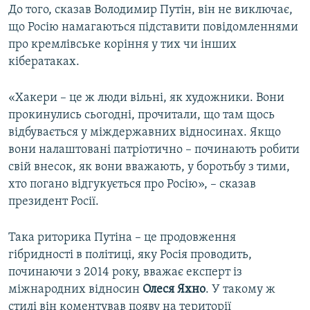
До того, сказав Володимир Путін, він не виключає,
що Росію намагаються підставити повідомленнями
про кремлівське коріння у тих чи інших
кібератаках.
«Хакери – це ж люди вільні, як художники. Вони
прокинулись сьогодні, прочитали, що там щось
відбувається у міждержавних відносинах. Якщо
вони налаштовані патріотично – починають робити
свій внесок, як вони вважають, у боротьбу з тими,
хто погано відгукується про Росію», – сказав
президент Росії.
Така риторика Путіна – це продовження
гібридності в політиці, яку Росія проводить,
починаючи з 2014 року, вважає експерт із
міжнародних відносин
Олеся Яхно
. У такому ж
стилі він коментував появу на території