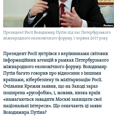
ВІДЕОУРОКИ «ELIFBE»
Русский
СВІДЧЕННЯ ОКУПАЦІЇ
Qırımtatar
УКРАЇНСЬКА ПРОБЛЕМА КРИМУ
ДОЛУЧАЙСЯ!
Президент Росії Володимир Путін під час Петербурзького
ІНФОГРАФІКА
міжнародного економічного форуму. 1 червня 2017 року
Президент Росії зустрівся з керівниками світових
Усі сайти RFE/RL
інформаційних агенцій в рамках Петербурзького
міжнародного економічного форуму. Володимир
Путін багато говорив про відносини з іншими
країнами, кібербезпеку та мілітаризацію Росії.
Очільник Кремля заявив, що на Заході зараз
поширена «русофобія», і, мовляв, низка країн
«намагаються завадити Москві захищати свої
національні інтереси». Що означають ці заяви
Володимира Путіна?