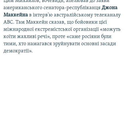
Цим Михайлов, вочевидь, апелював до заяви
американського сенатора-республіканця
Джона
Маккейна
в інтерв'ю австралійському телеканалу
АВС. Там Маккейн сказав, що бойовики цієї
міжнародної екстремістської організації «можуть
коїти жахливі речі», проте «саме росіяни були
тими, хто намагався зруйнувати основні засади
демократії».