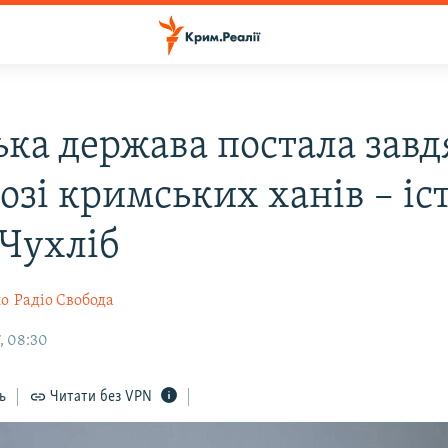
ька держава постала зав
озі кримських ханів – іс
 Чухліб
ло
Радіо Свобода
, 08:30
ь
Читати без VPN