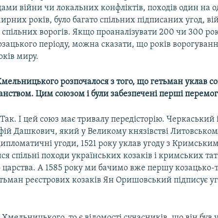
ами війни чи локальних конфліктів, походів один на о
ирних років, було багато спільних підписаних угод, в
 спільних ворогів. Якщо проаналізувати 200 чи 300 ро
зацького періоду, можна сказати, що років ворогуванн
оків миру.
мельницького розпочалося з того, що гетьман уклав со
нством. Цим союзом і були забезпечені перші перемог
 Так. І цей союз має тривалу передісторію. Черкаський 
афій Дашкович, який у Великому князівстві Литовськом
ипломатичні угоди, 1521 року уклав угоду з Кримськи
ися спільні походи українських козаків і кримських та
 царства. А 1585 року ми бачимо вже першу козацько-
етьман реєстрових козаків Ян Оришовський підписує уг
Хмельницького, то є відомості сучасників, що він був у