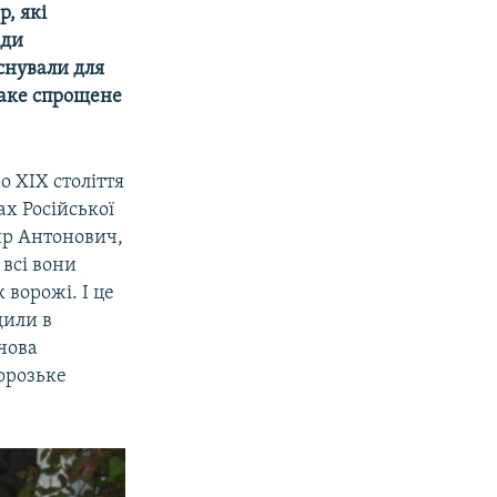
р, які
ади
снували для
 таке спрощене
о ХІХ століття
ах Російської
мир Антонович,
всі вони
ворожі. І це
дили в
очова
порозьке