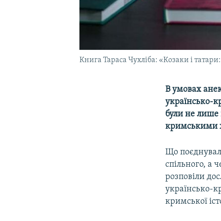
Книга Тараса Чухліба: «Козаки і татари
В умовах анек
українсько-кр
були не лише 
кримськими х
Що поєднувал
спільного, а 
розповіли дос
українсько-к
кримської іст