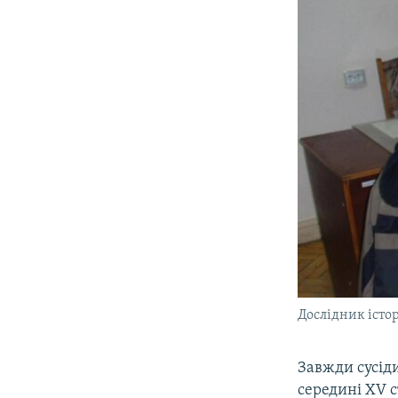
Дослідник істор
Завжди сусід
середині XV с