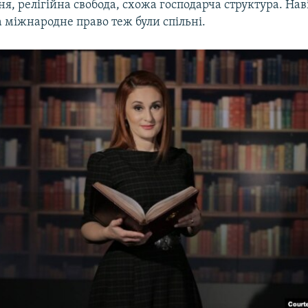
я, релігійна свобода, схожа господарча структура. Нав
 міжнародне право теж були спільні.