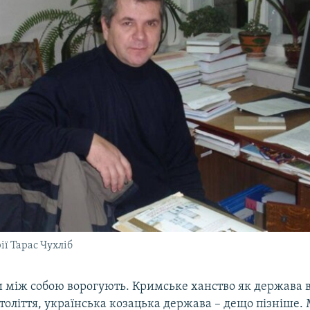
ії Тарас Чухліб
и між собою ворогують. Кримське ханство як держава 
толіття, українська козацька держава – дещо пізніше.