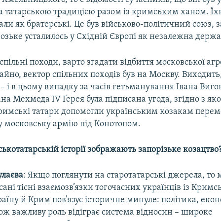
а татарською традицією разом із кримським ханом. Їх
ли як братерські. Це був військово-політичний союз, 
озьке усталилось у Східній Європі як незалежна держа
спільні походи, варто згадати відбиття московської агре
айно, вектор спільних походів був на Москву. Виходить,
– і в цьому випадку за часів гетьманування Івана Виго
а Мехмеда IV Ґерея була підписана угода, згідно з яко
кримські татари допомогли українським козакам перем
у московську армію під Конотопом.
ськотатарській історії зображають запорізьке козацтво
улаєва
: Якщо поглянути на старотатарські джерела, то
ані тісні взаємозв’язки тогочасних українців із Крим
аїну й Крим пов’язує історичне минуле: політика, екон
ож важливу роль відіграє система відносин – широке