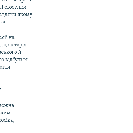
ні стосунки
завдяки якому
ва.
сії на
 що історія
вського й
ю відбулася
огти
?
 можна
ським
оміка,