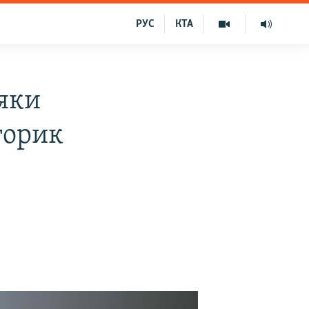
РУС
КТА
дяки
торик