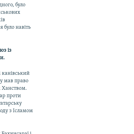
дного, було
ійськових
ків
я було навіть
юз із
и.
і канівський
у мав право
м Ханством.
тар проти
татарську
оду з Ісламом
 Бахчисараї і