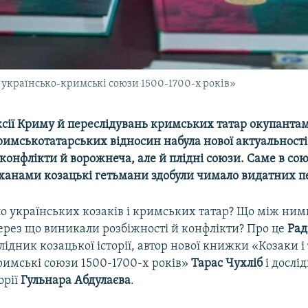
: українсько-кримські союзи 1500-1700-х років»
сії Криму й переслідувань кримських татар окупантам
имськотатарських відносин набула нової актуальності. 
конфлікти й ворожнеча, але й плідні союзи. Саме в союз
анами козацькі гетьмани здобули чимало видатних п
о українських козаків і кримських татар? Що між ним
через що виникали розбіжності й конфлікти? Про це
Рад
лідник козацької історії, автор нової книжки «Козаки і
римські союзи 1500-1700-х років»
Тарас Чухліб
і дослі
орії
Гульнара Абдулаєва
.