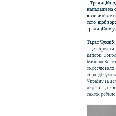
– Традиційно,
нападали на 
кочовиків-тат
того, щоб вор
традиційне у
Тарас Чухліб
:
– це народниц
імперії. Зокр
Микола Косто
окреслювали с
справді було 
Україну за яс
держава, сьог
також робило