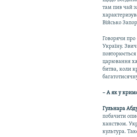
там пив чай з
характеризува
Військо Запор
Говорячи про 
Україну. Звич
повторюється 
царювання хан
битва, коли 
багатотисячн
– А як у крим
Гульнара Абд
побачити опис
ханством. Укр
культура. Так