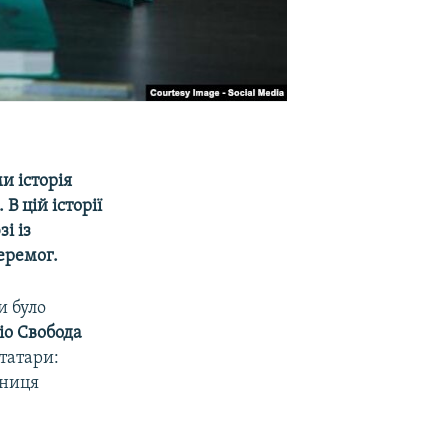
и історія
В цій історії
і із
еремог.
и було
іо Свобода
 татари:
дниця