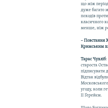
що між період
дуже багато м
походів проти
класичного ко
менше, ніж р
– Повстання Х
Кримським ха
Тарас Чухліб
:
староста Ост
підписувати д
Відтак відбул
Московського
угоду, коли г
ІІ Ґерейєм.
Щодо Богдана 