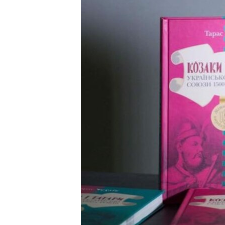
ВІДЕОУРОКИ «ELIFBE»
СВІДЧЕННЯ ОКУПАЦІЇ
УКРАЇНСЬКА ПРОБЛЕМА КРИМУ
ІНФОГРАФІКА