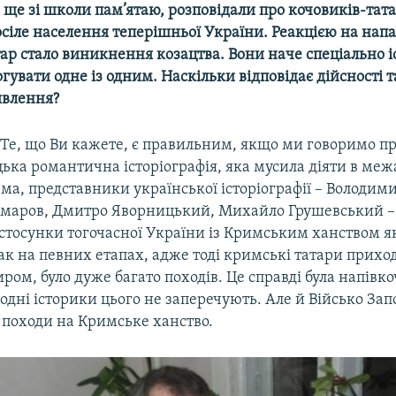
 ще зі школи пам’ятаю, розповідали про кочовиків-тата
осіле населення теперішньої України. Реакцією на нап
ар стало виникнення козацтва. Вони наче спеціально і
огувати одне із одним. Наскільки відповідає дійсності
явлення?
 Те, що Ви кажете, є правильним, якщо ми говоримо пр
ька романтична історіографія, яка мусила діяти в меж
ема, представники української історіографії – Володи
маров, Дмитро Яворницький, Михайло Грушевський – 
тосунки тогочасної України із Кримським ханством як 
так на певних етапах, адже тоді кримські татари прихо
иром, було дуже багато походів. Це справді була напівк
одні історики цього не заперечують. Але й Військо За
 походи на Кримське ханство.