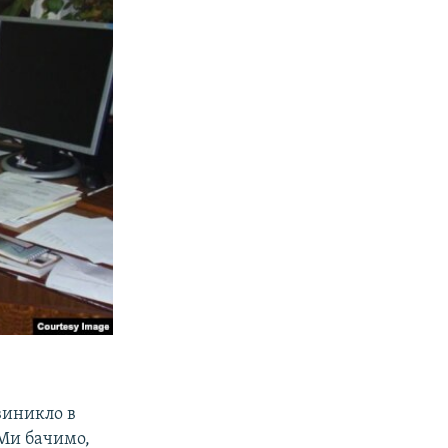
виникло в
 Ми бачимо,