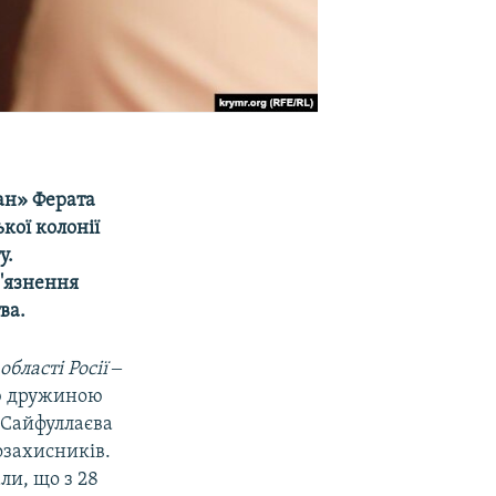
ан» Ферата
кої колонії
у.
в'язнення
ва.
області Росії ‒
єю дружиною
а Сайфуллаєва
возахисників.
ли, що з 28