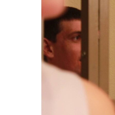
ВІДЕОУРОКИ «ELIFBE»
СВІДЧЕННЯ ОКУПАЦІЇ
УКРАЇНСЬКА ПРОБЛЕМА КРИМУ
ІНФОГРАФІКА