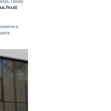
ері, і йому
м.Реалії
ізняється
одять