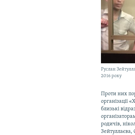
Руслан Зейтулла
2016 року
Проти них пор
організації «
близькі відра
організаторам
родичів, нік
Зейтуллаєва, 