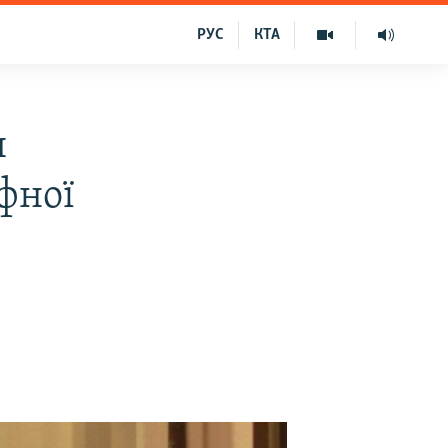
РУС
КТА
я
фної