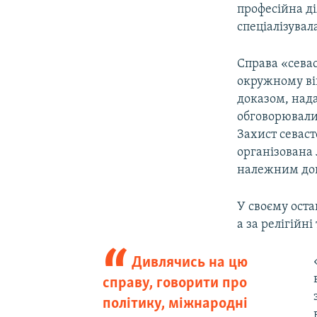
професійна ді
спеціалізувал
Справа «сева
окружному ві
доказом, нада
обговорювали 
Захист севаст
організована
належним до
У своєму оста
а за релігійн
Дивлячись на цю
справу, говорити про
політику, міжнародні