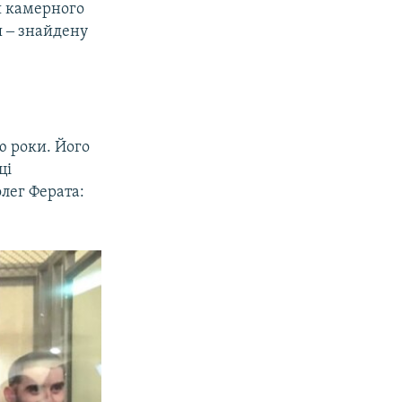
я камерного
я ‒ знайдену
ю роки. Його
ці
олег Ферата: