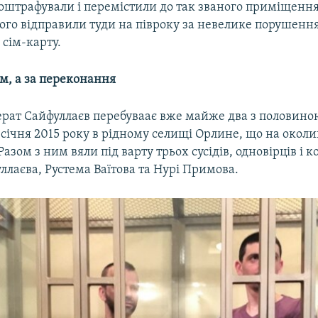
 оштрафували і перемістили до так званого приміщенн
ого відправили туди на півроку за невелике порушенн
 сім-карту.
м, а за переконання
ерат Сайфуллаєв перебуваає вже майже два з половино
січня 2015 року в рідному селищі Орлине, що на околи
Разом з ним вяли під варту трьох сусідів, одновірців і к
ллаєва, Рустема Ваїтова та Нурі Примова.