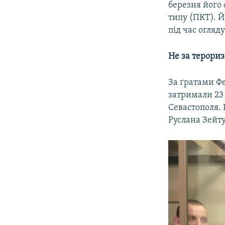
березня його
типу (ПКТ). Й
під час огляду
Не за терориз
За ґратами Ф
затримали 23 
Севастополя. 
Руслана Зейту