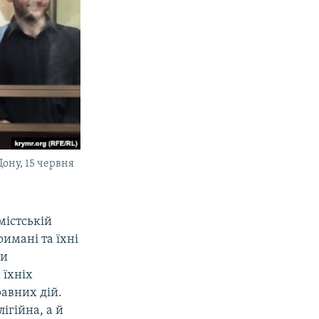
Дону, 15 червня
містській
римані та їхні
ли
 їхніх
авних дій.
ігійна, а й