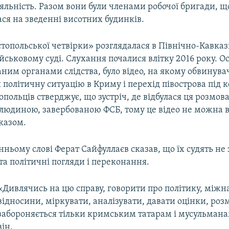
яльність. Разом вони були членами робочої бригади, щ
ася на зведенні висотних будинків.
стопольської четвірки» розглядалася в Північно-Кавка
йськовому суді. Слухання почалися влітку 2016 року. 
ним органами слідства, було відео, на якому обвинува
політичну ситуацію в Криму і перехід півострова під ко
опольців стверджує, що зустріч, де відбулася ця розмова
 людиною, завербованою ФСБ, тому це відео не можна 
казом.
нньому слові Ферат Сайфуллаєв сказав, що їх судять не
і та політичні погляди і переконання.
«Дивлячись на цю справу, говорити про політику, міжн
відносини, міркувати, аналізувати, давати оцінки, роз
забороняється тільки кримським татарам і мусульманам
він.