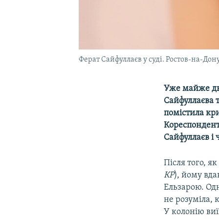
Ферат Сайфуллаєв у суді. Ростов-на-Дону
Уже майже дв
Сайфуллаєва 
помістила кри
Кореспондент 
Сайфуллаєв і 
Після того, я
КР
), йому вд
Ельзарою. Одн
не розуміла, 
У колонію виї