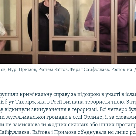
єв, Нурі Примов, Рустем Ваїтов, Ферат Сайфуллаєв. Ростов-на-
ушили кримінальну справу за підозрою в участі в ісла
Хізб ут-Тахрір», яка в Росії визнана терористичною. Зат
зу відкинули звинувачення в тероризмі. Всі четверо бу
и мусульманської громади в селі Орлине, і, за словами
оли не замислювали жодних силових або інших протипр
Сайфуллаєва, Ваїтова і Примова об'єднувала не лише рел