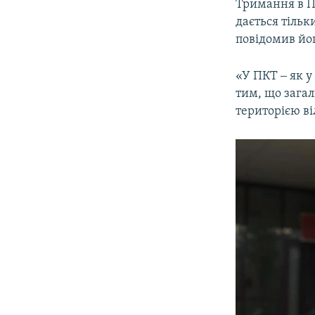
Тримання в ПК
дається тільк
повідомив йо
«У ПКТ ‒ як у
тим, що зага
територією ві