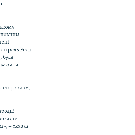
о
зькому
Основним
чені
нтроль Росії.
, була
вважати
 за тероризм,
ародні
мовляти
», ‒ сказав