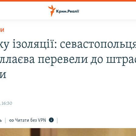
НИ
у ізоляції: севастопольц
ллаєва перевели до штра
и
 16:30
ь
Читати без VPN