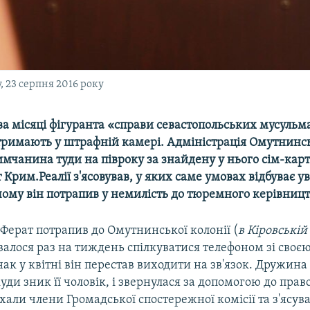
, 23 серпня 2016 року
а місяці фігуранта «справи севастопольських мусульм
тримають у штрафній камері. Адміністрація Омутнинсь
мчанина туди на півроку за знайдену у нього сім-карт
Крим.Реалії з'ясовував, у яких саме умовах відбуває у
чому він потрапив у немилість до тюремного керівницт
к Ферат потрапив до Омутнинської колонії (
в Кіровській 
авалося раз на тиждень спілкуватися телефоном зі сво
ак у квітні він перестав виходити на зв'язок. Дружин
куди зник її чоловік, і звернулася за допомогою до пра
хали члени Громадської спостережної комісії та з'ясува