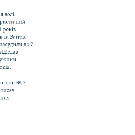
я волі.
ористичній
4 років
 та Ваїтов.
засудили до 7
відіслав
кружний
оків.
олонії №17
5 тисяч
ення