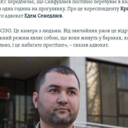
Т передбачає, що Сайфуллаєв постійно перебуває в кам
и одна година на прогулянку. Про це кореспонденту
Кри
го адвокат
Едем Семедляєв
.
 СІЗО. Це камера з людьми. Від звичайних умов це відр
льний режим являє собою, що вони живуть у бараках, х
льно, і це набагато простіше», ‒ сказав адвокат.