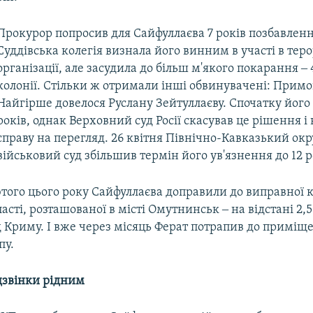
Прокурор попросив для Сайфуллаєва 7 років позбавленн
Суддівська колегія визнала його винним в участі в тер
організації, але засудила до більш м'якого покарання ‒ 
колонії. Стільки ж отримали інші обвинувачені: Примов
Найгірше довелося Руслану Зейтуллаєву. Спочатку його 
років, однак Верховний суд Росії скасував це рішення і 
справу на перегляд. 26 квітня Північно-Кавказький о
військовий суд збільшив термін його ув'язнення до 12 р
того цього року Сайфуллаєва доправили до виправної к
ласті, розташованої в місті Омутнинськ ‒ на відстані 2,
д Криму. І вже через місяць Ферат потрапив до приміщ
пу.
дзвінки рідним