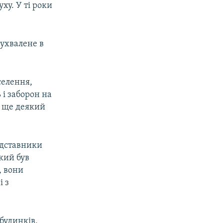
ху. У ті роки
ухвалене в
селення,
 і заборон на
х ще деякий
едставники
кий був
, вони
і з
будинків,