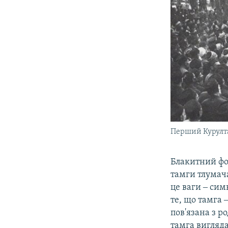
Перший Курулта
Блакитний фон
тамги тлумача
це ваги ‒ сим
те, що тамга 
пов'язана з р
тамга вигляда