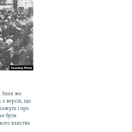
. Знак же
 є версія, що
кажуть і про
же бути
ького ханства