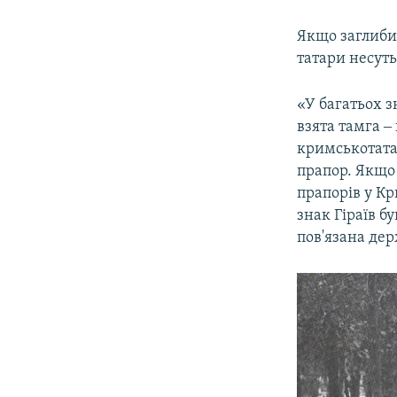
Якщо заглибит
татари несуть
«У багатьох з
взята тамга ‒ 
кримськотата
прапор. Якщо
прапорів у Кр
знак Гіраїв б
пов'язана дер