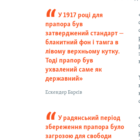
У 1917 році для
прапора був
затверджений стандарт ‒
блакитний фон і тамга в
лівому верхньому кутку.
Тоді прапор був
ухвалений саме як
державний»
Ескендер Барєів
У радянський період
збереження прапора було
загрозою для свободи