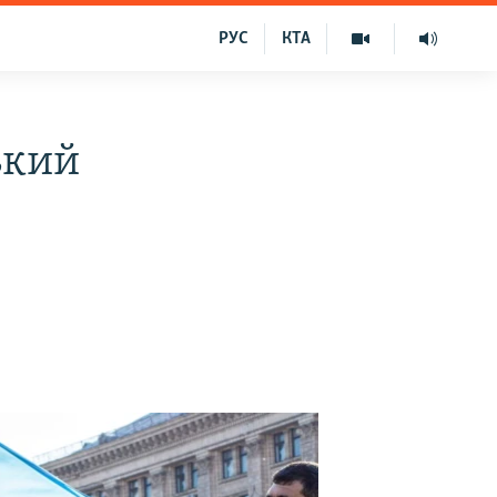
РУС
КТА
ький