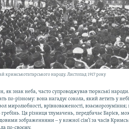
й кримськотатарського народу. Листопад 1917 року
, як знак неба, часто супроводжував тюркські народи
ть по-різному: вона нагадує сокола, який летить у небі;
вол миролюбності, врівноваженості, взаєморозуміння; 
‒ гребінь. Ця різниця тлумачень, передбачає Барієв, мо
одовими зображеннями ‒ у кожної сім'ї за часів Кримс
ла по-своєму.