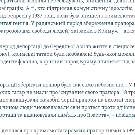
соратників зазнали переслідувань, знищення, деякі пі
еміграцію. А ті, хто підтримав комуністичну ідеологію
під репресії у 1937 році, коли була знищена кримськота
інтелігенція. У радянський період збереження прапора
загрозою для свободи людей, які жили в Криму», ‒ вказу
 період депортації до Середньої Азії та життя в спецпос
оку), кримські татари були позбавлені будь-якої можли
оідентифікацію, корінний народ Криму опинився під з
ортації зберігати прапор було так само небезпечно... У
ких татар не знали про існування свого прапора. 18 т
мно вивішували жалобні чорні прапори на висотні спору
 чином люди висловлювали свій протест проти здійсне
ортації та вшановували пам'ять про її жертв», ‒ повідо
о дізнався про кримськотатарський прапор тільки в 1991