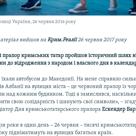
олиці України, 26 червня 2016 року
атеріал вийшов на
Крим.Реалії
26 червня 2017 року
 прапор кримських татар пройшов історичний шлях ві
ни до відродження з народом і власного дня в календар
 їхали автобусом до Македонії. На мене справило сил
ів Албанії на вулицях міста ‒ це червоний прапор із ч
ли над кожним будинком. Тоді я замислився, наскільки
ити свою солідарність і шанують свої символи», ‒ зга
іціатор Дня кримськотатарського прапора
Ескендер Бар
ри роки в один день ‒ 26 червня ‒ тисячі кримськотат
ку підніматимуть на вулицях багатьох країн.