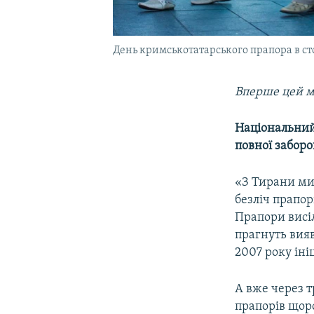
День кримськотатарського прапора в ст
Вперше цей м
Національний
повної заборо
«З Тирани ми
безліч прапор
Прапори висі
прагнуть вияв
2007 року ін
А вже через т
прапорів щоро