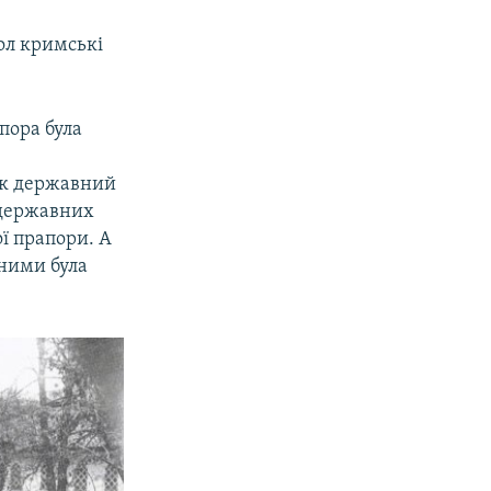
ол кримські
пора була
як державний
одержавних
ої прапори. А
 ними була