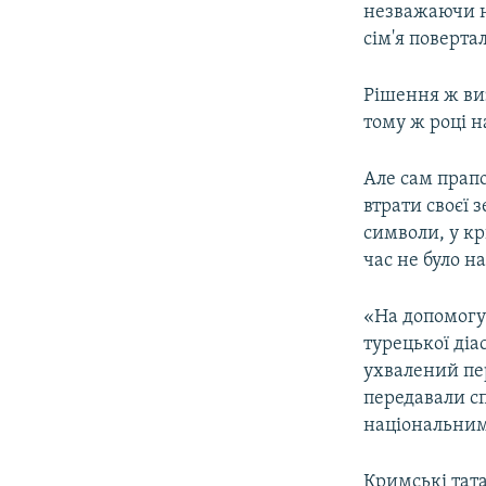
незважаючи на
сім'я поверта
Рішення ж ви
тому ж році н
Але сам прапо
втрати своєї 
символи, у к
час не було 
«На допомогу
турецької ді
ухвалений пе
передавали сп
національним 
Кримські тата