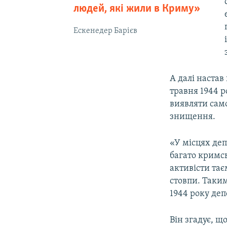
людей, які жили в Криму»
Ескенедер Барієв
А далі настав
травня 1944 р
виявляти сам
знищення.
«У місцях деп
багато кримсь
активісти тає
стовпи. Таким
1944 року деп
Він згадує, щ