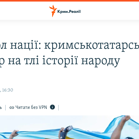
л нації: кримськотатарс
 на тлі історії народу
, 16:30
ь
Читати без VPN