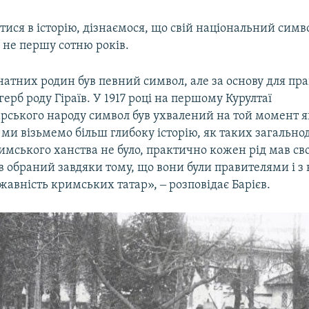
ися в історію, дізнаємося, що свій національний симв
 не першу сотню років.
натних родин був певний символ, але за основу для пра
герб роду Гіраїв. У 1917 році на першому Курултаї
рського народу символ був ухвалений на той момент 
 ми візьмемо більш глибоку історію, як таких загальн
имського ханства не було, практично кожен рід мав св
ув обраний завдяки тому, що вони були правителями і з
жавність кримських татар», ‒ розповідає Барієв.