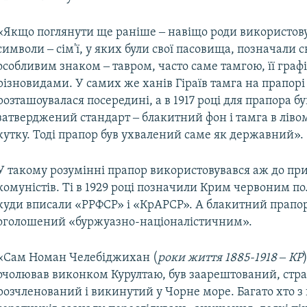
«Якщо поглянути ще раніше ‒ навіщо роди використову
символи ‒ сім'ї, у яких були свої пасовища, позначали 
особливим знаком ‒ тавром, часто саме тамгою, її гра
різновидами. У самих же ханів Гіраїв тамга на прапорі
розташоувалася посередині, а в 1917 році для прапора бу
затверджений стандарт ‒ блакитний фон і тамга в лів
кутку. Тоді прапор був ухвалений саме як державний».
У такому розумінні прапор використовувався аж до пр
комуністів. Ті в 1929 році позначили Крим червоним 
куди вписали «РРФСР» і «КрАРСР». А блакитний прапор
оголошений «буржуазно-націоналістичним».
«Сам Номан Челебіджихан (
роки життя 1885-1918 ‒ КР
очолював виконком Курултаю, був заарештований, стр
розчленований і викинутий у Чорне море. Багато хто з