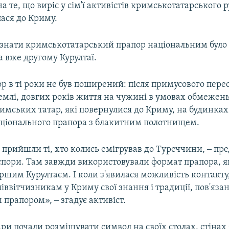
 те, що виріс у сім'ї активістів кримськотатарського ру
лася до Криму.
знати кримськотатарський прапор національним було 
а вже другому Курултаї.
р в ті роки не був поширений: після примусового пере
землі, довгих років життя на чужині в умовах обмежень
римських татар, які повернулися до Криму, на будинка
національного прапора з блакитним полотнищем.
 прийшли ті, хто колись емігрував до Туреччини, ‒ пр
аспори. Там завжди використовували формат прапора, я
ршим Курултаєм. І коли з'явилася можливість контакту
іввітчизникам у Криму свої знання і традиції, пов'язан
прапором», ‒ згадує активіст.
ри почали розміщувати символ на своїх столах, стінах 