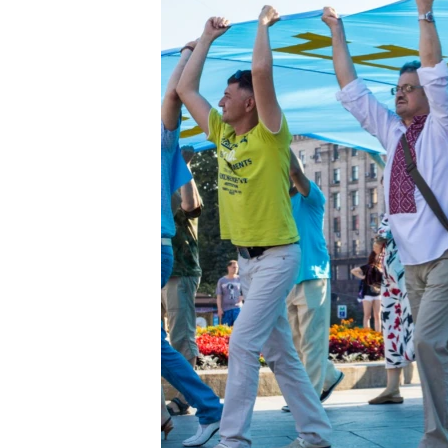
ВІДЕОУРОКИ «ELIFBE»
СВІДЧЕННЯ ОКУПАЦІЇ
УКРАЇНСЬКА ПРОБЛЕМА КРИМУ
ІНФОГРАФІКА