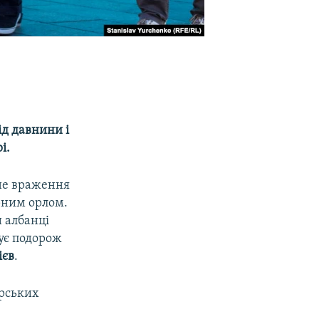
д давнини і
і.
ьне враження
орним орлом.
 албанці
дує подорож
ієв
.
арських