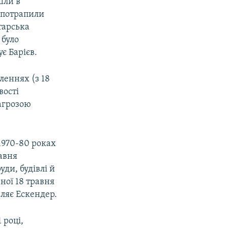
шли в
, потрапили
тарська
 було
є Барієв.
еленнях (з 18
вості
агрозою
 1970-80 роках
равня
ди, будівлі й
ної 18 травня
мляє Ескендер.
 році,