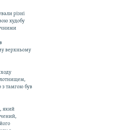
вали різні
свою худобу
фічними
в
ому верхньому
иходу
полотнищем,
 з тамгою був
), який
ачений,
 його