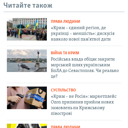
Читайте також
ПРАВА ЛЮДИНИ
«Крим – єдиний регіон, де
українці – меншість»: дискусія
навколо нової пам'ятної дати
ВІЙНА ТА КРИМ
Російська влада обіцяє закрити
морський шлях українським
БпЛА до Севастополя. Чи реально
це?
СУСПІЛЬСТВО
«Крим – не Росія»: маркетплейс
Ozon припинив прийом нових
замовлень на Кримському
півострові
ПРАВА ЛЮДИНИ