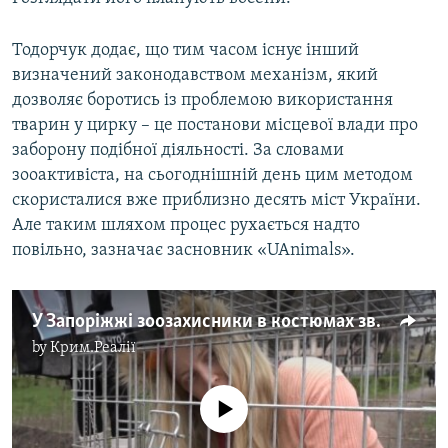
Тодорчук додає, що тим часом існує інший
визначений законодавством механізм, який
дозволяє боротись із проблемою використання
тварин у цирку – це постанови місцевої влади про
заборону подібної діяльності. За словами
зооактивіста, на сьогоднішній день цим методом
скористалися вже приблизно десять міст України.
Але таким шляхом процес рухається надто
повільно, зазначає засновник «UAnimals».
У Запоріжжі зоозахисники в костюмах звірів та в клітці агітували за цирк без тварин (відео)
by
Крим.Реалії
No media source currently available