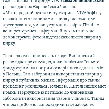
Голова правління фонду VIVA!
Цезари Вишинський
розповідає про Європейський досвід.
«Міжнародний рух захисту тварин – VIVA!» фіксує
поводження з тваринами в цирку: документує
дресирування, умови утримання звірів. Пізніше
вони розгортають інформаційну кампанію, де
демонструють фото й відеодокази життя тварин у
цирку.
Така практика приносить плоди. Вишинський
розповідає про ситуацію, коли ініціатива їхнього
фонду отримала підтримку керівника одного з міст
у Польщі. Там заборонили використання тварин у
цирку в публічних місцях. Інформація про такий
прецедент розійшлася Польщею. Жителі інших міст
країни звернулись із петицією до чиновників
заборонити використання тварин у цирках. Таким
чином ще 30 міст запровадили таку заборону.