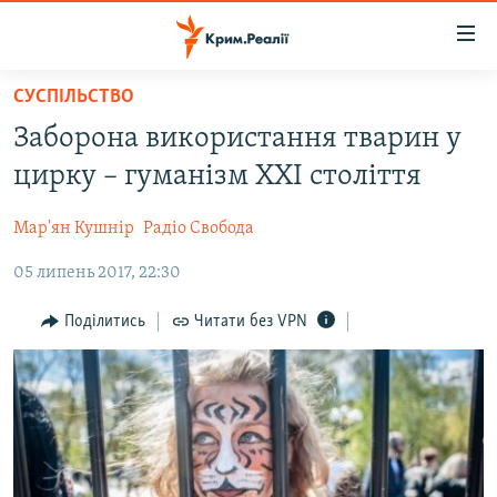
Доступність
посилання
Перейти
СУСПІЛЬСТВО
до
НОВИНИ
Заборона використання тварин у
основного
ВОДА.КРИМ
матеріалу
цирку – гуманізм ХХІ століття
ВІДЕО ТА ФОТО
Перейти
до
Мар'ян Кушнір
Радіо Свобода
ПОЛІТИКА
основної
05 липень 2017, 22:30
БЛОГИ
навігації
Перейти
ПОГЛЯД
Поділитись
Читати без VPN
до
ІНТЕРВ'Ю
пошуку
ВСЕ ЗА ДЕНЬ
СПЕЦПРОЕКТИ
ЯК ОБІЙТИ БЛОКУВАННЯ
ДЕПОРТАЦІЯ