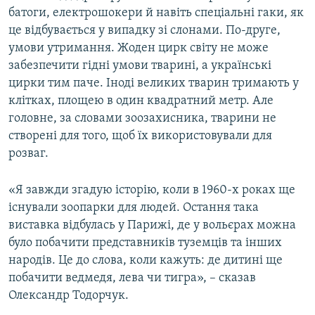
батоги, електрошокери й навіть спеціальні гаки, як
це відбувається у випадку зі слонами. По-друге,
умови утримання. Жоден цирк світу не може
забезпечити гідні умови тварині, а українські
цирки тим паче. Іноді великих тварин тримають у
клітках, площею в один квадратний метр. Але
головне, за словами зоозахисника, тварини не
створені для того, щоб їх використовували для
розваг.
«Я завжди згадую історію, коли в 1960-х роках ще
існували зоопарки для людей. Остання така
виставка відбулась у Парижі, де у вольєрах можна
було побачити представників туземців та інших
народів. Це до слова, коли кажуть: де дитині ще
побачити ведмедя, лева чи тигра», – сказав
Олександр Тодорчук.