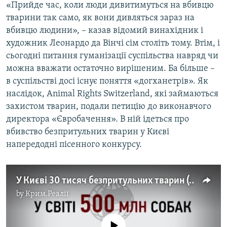
«Прийде час, коли люди дивитимуться на вбивцю
тварини так само, як вони дивляться зараз на
вбивцю людини», – казав відомий винахідник і
художник Леонардо да Вінчі сім століть тому. Втім, і
сьогодні питання гуманізації суспільства навряд чи
можна вважати остаточно вирішеним. Ба більше –
в суспільстві досі існує поняття «догханетрів». Як
наслідок, Animal Rights Switzerland, які займаються
захистом тварин, подали петицію до виконавчого
директора «Євробачення». В ній ідеться про
вбивство безпритульних тварин у Києві
напередодні пісенного конкурсу.
У Києві 30 тисяч безпритульних тварин (інфографіка)
by
Крим.Реалії
No media source currently available