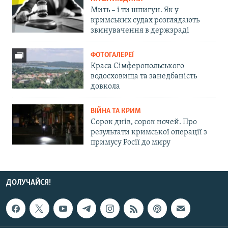
Мить – і ти шпигун. Як у
кримських судах розглядають
звинувачення в держзраді
ФОТОГАЛЕРЕЇ
Краса Сімферопольського
водосховища та занедбаність
довкола
ВІЙНА ТА КРИМ
Сорок днів, сорок ночей. Про
результати кримської операції з
примусу Росії до миру
ДОЛУЧАЙСЯ!