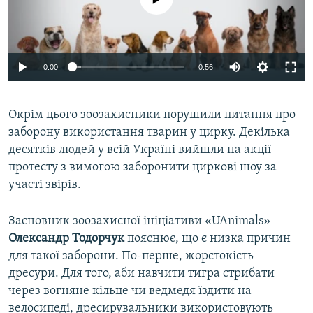
0:00
0:56
Окрім цього зоозахисники порушили питання про
заборону використання тварин у цирку. Декілька
десятків людей у всій Україні вийшли на акції
протесту з вимогою заборонити циркові шоу за
участі звірів.
Засновник зоозахисної ініціативи «UAnimals»
Олександр Тодорчук
пояснює, що є низка причин
для такої заборони. По-перше, жорстокість
дресури. Для того, аби навчити тигра стрибати
через вогняне кільце чи ведмедя їздити на
велосипеді, дресирувальники використовують