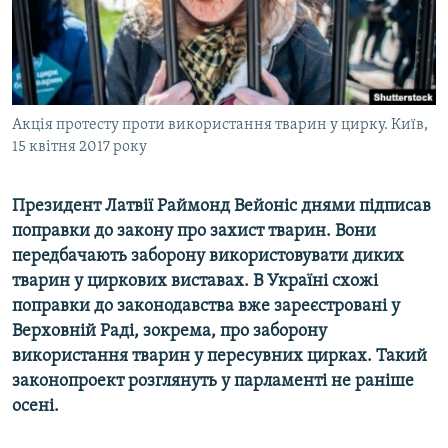
ВІДЕОУРОКИ «ELIFBE»
Русский
СВІДЧЕННЯ ОКУПАЦІЇ
Qırımtatar
УКРАЇНСЬКА ПРОБЛЕМА КРИМУ
ДОЛУЧАЙСЯ!
Акція протесту проти використання тварин у цирку. Київ,
ІНФОГРАФІКА
15 квітня 2017 року
Президент Латвії Раймонд Вейоніс днями підписав
Усі сайти RFE/RL
поправки до закону про захист тварин. Вони
передбачають заборону використовувати диких
тварин у циркових виставах. В Україні схожі
поправки до законодавства вже зареєстровані у
Верховній Раді, зокрема, про заборону
використання тварин у пересувних цирках. Такий
законопроект розглянуть у парламенті не раніше
осені.