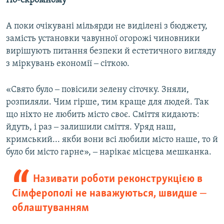
По-скромному
А поки очікувані мільярди не виділені з бюджету,
замість установки чавунної огорожі чиновники
вирішують питання безпеки й естетичного вигляду
з міркувань економії ‒ сіткою.
«Свято було ‒ повісили зелену сіточку. Зняли,
розпиляли. Чим гірше, тим краще для людей. Так
що ніхто не любить місто своє. Сміття кидають:
йдуть, і раз ‒ залишили сміття. Уряд наш,
кримський... якби вони всі любили місто наше, то й
було би місто гарне», ‒ нарікає місцева мешканка.
Називати роботи реконструкцією в
Сімферополі не наважуються, швидше ‒
облаштуванням