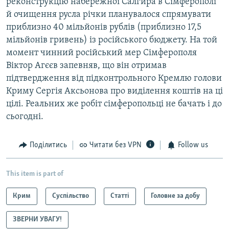
реконструкцію набережної Салгира в Сімферополі
й очищення русла річки планувалося спрямувати
приблизно 40 мільйонів рублів (приблизно 17,5
мільйонів гривень) із російського бюджету. На той
момент чинний російський мер Сімферополя
Віктор Агєєв запевняв, що він отримав
підтвердження від підконтрольного Кремлю голови
Криму Сергія Аксьонова про виділення коштів на ці
цілі. Реальних же робіт сімферопольці не бачать і до
сьогодні.
Поділитись
Читати без VPN
Follow us
This item is part of
Крим
Суспільство
Статті
Головне за добу
ЗВЕРНИ УВАГУ!