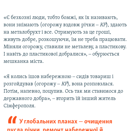
«Є безхозні люди, тобто бомжі, як їх називають,
вони знімають (огорожу вздовж річки ‒
КР
), здають
на металобрухт і все. Отримують за це гроші,
живуть добре, розкошуючи, їм не треба працювати.
Міняли огорожу, ставили не металеву, а пластикову.
І навіть до пластикової добралися», ‒ обурюється
мешканка міста.
«Я колись ішов набережною ‒ сидів товариш і
розгойдував (огорожу ‒
КР
), вона розповзлася.
Потім, напевно, поцупив. Ось так ми ставимося до
державного добра», ‒ вторить їй інший житель
Сімферополя.
У глобальних планах ‒ очищення
русла річки, ремонт набережної й