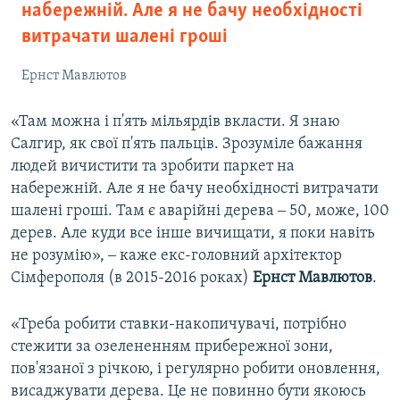
набережній. Але я не бачу необхідності
витрачати шалені гроші
Ернст Мавлютов
«Там можна і п'ять мільярдів вкласти. Я знаю
Салгир, як свої п'ять пальців. Зрозуміле бажання
людей вичистити та зробити паркет на
набережній. Але я не бачу необхідності витрачати
шалені гроші. Там є аварійні дерева ‒ 50, може, 100
дерев. Але куди все інше вичищати, я поки навіть
не розумію», ‒ каже екс-головний архітектор
Сімферополя (в 2015-2016 роках)
Ернст Мавлютов
.
«Треба робити ставки-накопичувачі, потрібно
стежити за озелененням прибережної зони,
пов'язаної з річкою, і регулярно робити оновлення,
висаджувати дерева. Це не повинно бути якоюсь