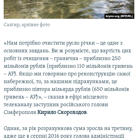
Салгир, архівне фото
«Нам потрібно очистити русло річки ‒ це одне з
основних завдань. Ви ж розумієте, що вартість цих
робіт із очищення ‒ гранична ‒ приблизно 250
мільйонів рублів (приблизно 110 мільйонів гривень
‒
КР
). Якщо ми говоримо про реконструкцію самої
набережної, то, за нашими підрахунками, це
приблизно півтора мільярда рублів (650 мільйонів
гривень ‒
КР
)», ‒ сказав в ефірі місцевого
телеканалу заступник російського голови
Сімферополя
Кирило Скороходов
.
Однак, за рік розрахункова сума зросла на третину,
адже ще в серпні 2016 року голова адміністрації