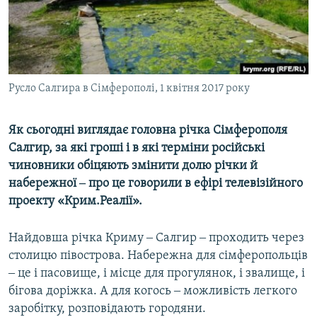
ВІДЕОУРОКИ «ELIFBE»
Русский
СВІДЧЕННЯ ОКУПАЦІЇ
Qırımtatar
УКРАЇНСЬКА ПРОБЛЕМА КРИМУ
ДОЛУЧАЙСЯ!
Русло Салгира в Сімферополі, 1 квітня 2017 року
ІНФОГРАФІКА
Як сьогодні виглядає головна річка Сімферополя
Салгир, за які гроші і в які терміни російські
Усі сайти RFE/RL
чиновники обіцяють змінити долю річки й
набережної ‒ про це говорили в ефірі телевізійного
проекту «Крим.Реалії».
Найдовша річка Криму ‒ Салгир ‒ проходить через
столицю півострова. Набережна для сімферопольців
‒ це і пасовище, і місце для прогулянок, і звалище, і
бігова доріжка. А для когось ‒ можливість легкого
заробітку, розповідають городяни.