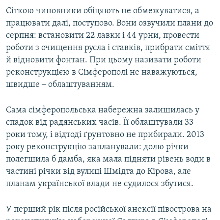
Сіткою чиновники обіцяють не обмежуватися, а
працювати далі, поступово. Вони озвучили плани до
серпня: встановити 22 лавки і 44 урни, провести
роботи з очищення русла і ставків, прибрати сміття
й відновити фонтан. При цьому називати роботи
реконструкцією в Сімферополі не наважуються,
швидше ‒ облаштуванням.
Сама сімферопольська набережна залишилась у
спадок від радянських часів. Її облаштували 33
роки тому, і відтоді ґрунтовно не прибирали. 2013
року реконструкцію запланували: долю річки
полегшила б дамба, яка мала підняти рівень води в
частині річки від вулиці Шмідта до Кірова, але
планам української влади не судилося збутися.
У перший рік після російської анексії півострова на