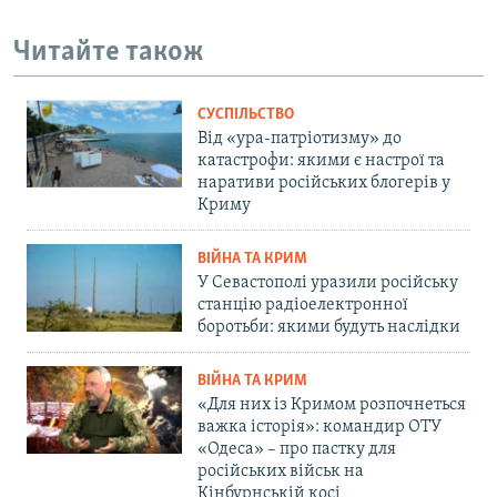
Читайте також
СУСПІЛЬСТВО
Від «ура-патріотизму» до
катастрофи: якими є настрої та
наративи російських блогерів у
Криму
ВІЙНА ТА КРИМ
У Севастополі уразили російську
станцію радіоелектронної
боротьби: якими будуть наслідки
ВІЙНА ТА КРИМ
«Для них із Кримом розпочнеться
важка історія»: командир ОТУ
«Одеса» – про пастку для
російських військ на
Кінбурнській косі