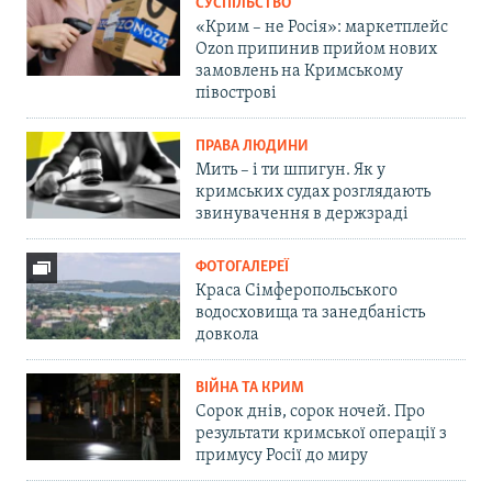
СУСПІЛЬСТВО
«Крим – не Росія»: маркетплейс
Ozon припинив прийом нових
замовлень на Кримському
півострові
ПРАВА ЛЮДИНИ
Мить – і ти шпигун. Як у
кримських судах розглядають
звинувачення в держзраді
ФОТОГАЛЕРЕЇ
Краса Сімферопольського
водосховища та занедбаність
довкола
ВІЙНА ТА КРИМ
Сорок днів, сорок ночей. Про
результати кримської операції з
примусу Росії до миру