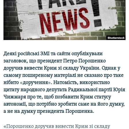
ВІДЕОУРОКИ «ELIFBE»
Русский
СВІДЧЕННЯ ОКУПАЦІЇ
Qırımtatar
УКРАЇНСЬКА ПРОБЛЕМА КРИМУ
ДОЛУЧАЙСЯ!
ІНФОГРАФІКА
Деякі російські ЗМІ та сайти опублікували
заголовок, що президент Петро Порошенко
Усі сайти RFE/RL
доручив вивести Крим зі складу України
. Однак у
самому поширеному матеріалі не сказано про таке
нібито
«
доручення
»
. Натомість, використано
цитату народного депутата Радикальної партії Юрія
Чижмаря про те, щоб позбавити Крим статусу
автономії, що потрібно зробити саме на його думку,
а не на думку президента Порошенка.
«Порошенко доручив вивести Крим зі складу