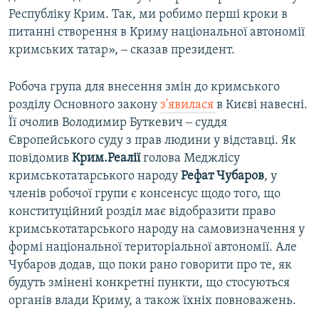
Республіку Крим. Так, ми робимо перші кроки в
питанні створення в Криму національної автономії
кримських татар», ‒ сказав президент.
Робоча група для внесення змін до кримського
розділу Основного закону
з'явилася
в Києві навесні.
Її очолив Володимир Буткевич ‒ суддя
Європейського суду з прав людини у відставці. Як
повідомив
Крим.Реалії
голова Меджлісу
кримськотатарського народу
Рефат Чубаров
, у
членів робочої групи є консенсус щодо того, що
конституційний розділ має відобразити право
кримськотатарського народу на самовизначення у
формі національної територіальної автономії. Але
Чубаров додав, що поки рано говорити про те, як
будуть змінені конкретні пункти, що стосуються
органів влади Криму, а також їхніх повноважень.