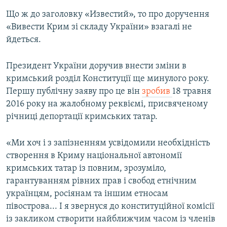
Що ж до заголовку «Известий», то про доручення
«Вивести Крим зі складу України» взагалі не
йдеться.
Президент України доручив внести зміни в
кримський розділ Конституції ще минулого року.
Першу публічну заяву про це він
зробив
18 травня
2016 року на жалобному реквіємі, присвяченому
річниці депортації кримських татар.
«Ми хоч і з запізненням усвідомили необхідність
створення в Криму національної автономії
кримських татар із повним, зрозуміло,
гарантуванням рівних прав і свобод етнічним
українцям, росіянам та іншим етносам
півострова... І я звернуся до конституційної комісії
із закликом створити найближчим часом із членів