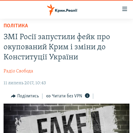
Доступність
посилання
Перейти
ПОЛІТИКА
до
НОВИНИ
ЗМІ Росії запустили фейк про
основного
ВОДА.КРИМ
матеріалу
окупований Крим і зміни до
ВІДЕО ТА ФОТО
Перейти
Конституції України
до
ПОЛІТИКА
основної
Радіо Свобода
БЛОГИ
навігації
Перейти
11 липень 2017, 10:43
ПОГЛЯД
до
ІНТЕРВ'Ю
Поділитись
Читати без VPN
пошуку
ВСЕ ЗА ДЕНЬ
СПЕЦПРОЕКТИ
ЯК ОБІЙТИ БЛОКУВАННЯ
ДЕПОРТАЦІЯ