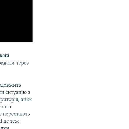
ксій
аждати через
родовжить
ти ситуацію з
ериторія, аніж
вного
не перестають
і це теж
ідки