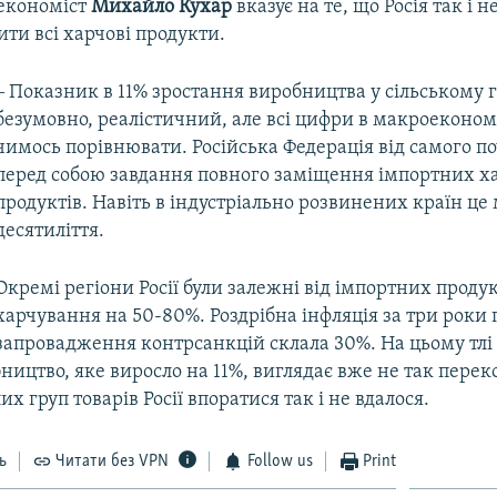
економіст
Михайло Кухар
вказує на те, що Росія так і н
ти всі харчові продукти.
‒ Показник в 11% зростання виробництва у сільському г
безумовно, реалістичний, але всі цифри в макроеконом
чимось порівнювати. Російська Федерація від самого п
перед собою завдання повного заміщення імпортних х
продуктів. Навіть в індустріально розвинених країн це
десятиліття.
Окремі регіони Росії були залежні від імпортних продук
харчування на 50-80%. Роздрібна інфляція за три роки 
запровадження контрсанкцій склала 30%. На цьому тлі
ництво, яке виросло на 11%, виглядає вже не так перек
х груп товарів Росії впоратися так і не вдалося.
ь
Читати без VPN
Follow us
Print