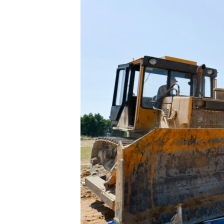
ВІДЕОУРОКИ «ELIFBE»
СВІДЧЕННЯ ОКУПАЦІЇ
УКРАЇНСЬКА ПРОБЛЕМА КРИМУ
ІНФОГРАФІКА