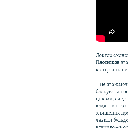
​Доктор екон
Плотніков
вва
контрсанкцій
‒ Не зважаючи
блокувати пос
цінами, але, 
влада покаже 
знищення прод
чавити бульдо
вдарило ‒ в о