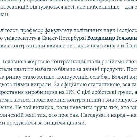
нтрсанкцій відчуваються досі, але найсильніше ‒ для 
чан.
літолог, професор факультету політичних наук і соціоло
о університету в Санкт-Петербурзі
Володимир Гельма
вих контрсанкцій хвилює не тільки політиків, а й бізн
‒ Головною жертвою контрсанкцій стали російські спо
стали платити набагато більше за звичні продукти. По
на ринку стало менше, конкуренція ослабла. Великі ви
цього тільки виграли. За офіційною статистикою, вся г
зростання виробництва на 11%. Є цілі лобістські групи, я
домагаються продовження контрсанкцій і випрошують 
ння. Це той випадок, коли невелика група тих, хто в
еличезній масі тих, хто програв. Нагодувати народ ‒ н
и продуктами за вищими цінами.