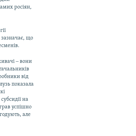
самих росіян,
гії
н
зазначає, що
есменів.
живачі ‒ вони
стачальників
робники від
алузь показала
кі
субсидії на
играв успішно
агодують, але