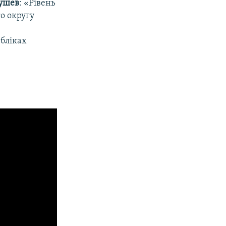
ушев
: «Рівень
о округу
убліках