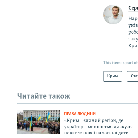
Сер
Наро
унів
робо
заку
Крим
This item is part of
Крим
Ста
Читайте також
ПРАВА ЛЮДИНИ
«Крим – єдиний регіон, де
українці – меншість»: дискусія
навколо нової пам'ятної дати