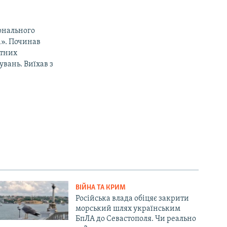
іонального
а». Починав
етних
увань. Виїхав з
ВІЙНА ТА КРИМ
Російська влада обіцяє закрити
морський шлях українським
БпЛА до Севастополя. Чи реально