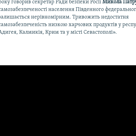
року говорив секретар Ради безпеки Росії
Микола Патр
самозабезпеченості населення Південного федеральног
залишається нерівномірним. Тривожить недостатня
самозабезпеченість низкою харчових продуктів у респ
Адигея, Калмикія, Крим та у місті Севастополі».