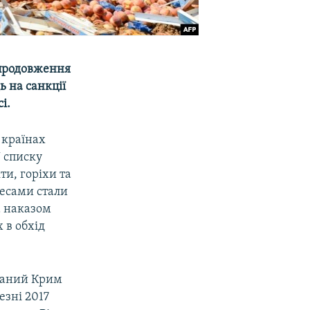
 продовження
ь на санкції
і.
в країнах
У списку
ти, горіхи та
есами стали
а наказом
 в обхід
ований Крим
езні 2017