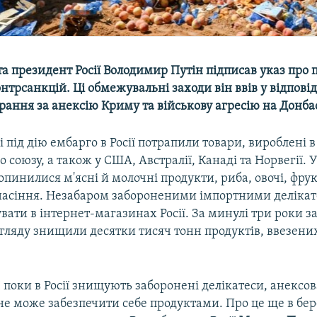
та президент Росії Володимир Путін підписав указ про
нтрсанкцій. Ці обмежувальні заходи він ввів у відповід
рання за анексію Криму та військову агресію на Донбас
і під дію ембарго в Росії потрапили товари, вироблені 
 союзу, а також у США, Австралії, Канаді та Норвегії. 
пинилися м'ясні й молочні продукти, риба, овочі, фрук
насіння. Незабаром забороненими імпортними делікат
вати в інтернет-магазинах Росії. За минулі три роки з
гляду знищили десятки тисяч тонн продуктів, ввезених
І поки в Росії знищують заборонені делікатеси, анекс
не може забезпечити себе продуктами. Про це ще в бер