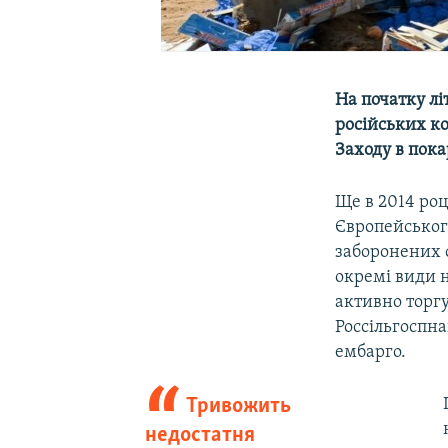
На початку лі
російських ко
Заходу в пока
Ще в 2014 роц
Європейського
заборонених о
окремі види 
активно торгу
Россільгоспна
ембарго.
Тривожить
недостатня