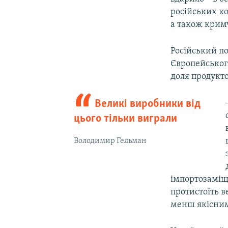
російських ко
а також крим
Російський по
Європейськог
доля продукто
Великі виробники від
цього тільки виграли
Володимир Гельман
імпортозаміще
протистоїть в
менш якісним