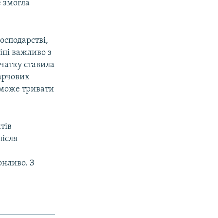
е змогла
осподарстві,
іці важливо з
очатку ставила
арчових
 може тривати
тів
після
онливо. З