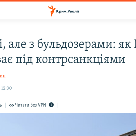
і, але з бульдозерами: я
ає під контрсанкціями
шин
 12:30
ь
Читати без VPN