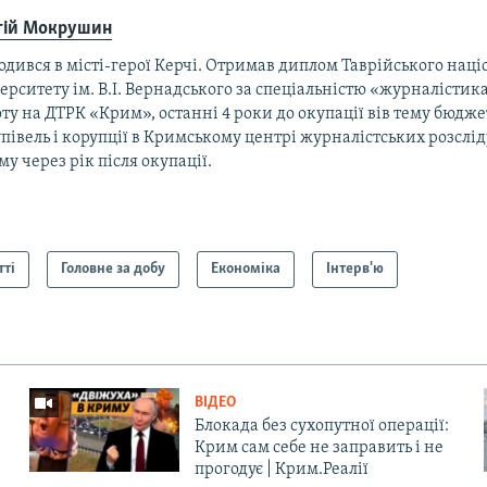
гій Мокрушин
дився в місті-герої Керчі. Отримав диплом Таврійського нац
ерситету ім. В.І. Вернадського за спеціальністю «журналістик
ту на ДТРК «Крим», останні 4 роки до окупації вів тему бюдж
півель і корупції в Кримському центрі журналістських розслід
у через рік після окупації.
тті
Головне за добу
Економіка
Інтерв'ю
ВІДЕО
Блокада без сухопутної операції:
Крим сам себе не заправить і не
прогодує | Крим.Реалії