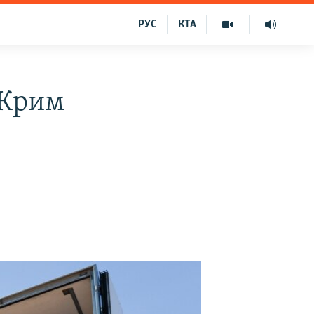
РУС
КТА
к Крим