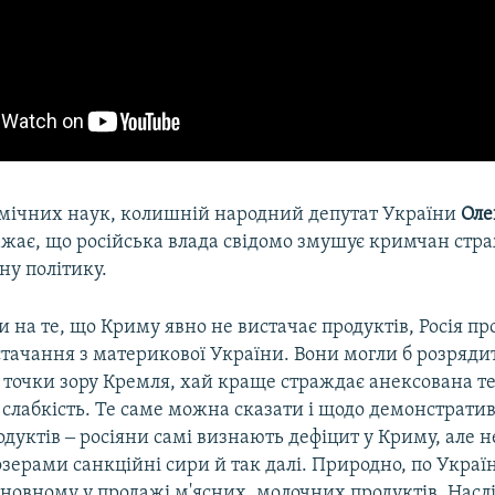
омічних наук, колишній народний депутат України
Оле
жає, що російська влада свідомо змушує кримчан стр
ну політику.
 на те, що Криму явно не вистачає продуктів, Росія п
тачання з материкової України. Вони могли б розряди
з точки зору Кремля, хай краще страждає анексована т
слабкість. Те саме можна сказати і щодо демонстрати
уктів ‒ росіяни самі визнають дефіцит у Криму, але 
зерами санкційні сири й так далі. Природно, по Україн
сновному у продажі м'ясних, молочних продуктів. Насл