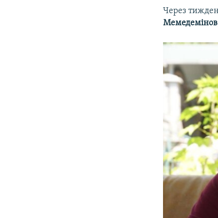
Через тижден
Мемедемінов