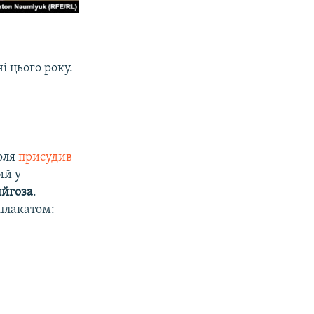
і цього року.
оля
присудив
ий у
йгоза
.
 плакатом: