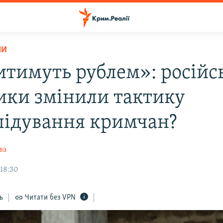
НИ
тимуть рублем»: російс
ики змінили тактику
лідування кримчан?
ва
 18:30
ь
Читати без VPN