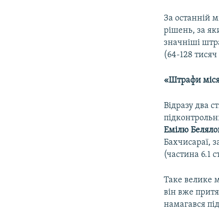
За останній м
рішень, за я
значніші штр
(64-128 тисяч
«Штрафи міс
Відразу два с
підконтроль
Емілю Беляло
Бахчисараї, з
(частина 6.1 
Таке велике м
він вже притя
намагався під