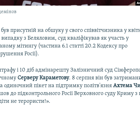
демінов
ув присутній на обшуку у свого співвітчизника у квітн
 у випадку з Беляловим, суд кваліфікував як участь у
ному мітингу (частина 6.1 статті 20.2 Кодексу про
рушення Росії).
штрафу і 10 діб адмінарешту Залізничний суд Сімфероп
ічному
Серверу Караметову
. 8 серпня він був затриман
а одиночний пікет на підтримку політв'язня
Ахтема Чи
ов до підконтрольного Росії Верховного суду Криму з
діти не терористи!».