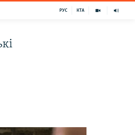
РУС
КТА
ькі