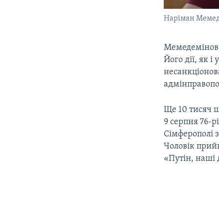
Наріман Меме
Мемедемінов б
Його дії, як і
несанкціонова
адмінправопо
Ще 10 тисяч 
9 серпня 76-р
Сімферополі з
Чоловік прийш
«Путін, наші 