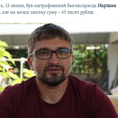
ь, 13 липня, був оштрафований бахчисараєць
Наріман
, але на менш значну суму ‒ 10 тисяч рублів.