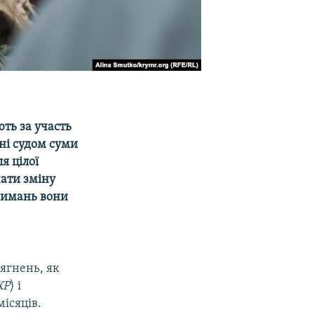
ть за участь
ені судом суми
я цілої
чати зміну
тримань вони
ягнень, як
КР
) і
ісяців.