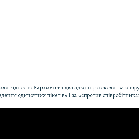
али відносно Караметова два адмінпротоколи: за «по
дення одиночних пікетів» і за «спротив співробітникам