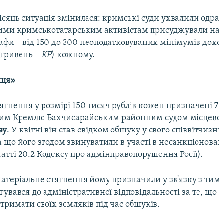
ісяць ситуація змінилася: кримські суди ухвалили одра
кими кримськотатарським активістам присуджували на
афи ‒ від 150 до 300 неоподатковуваних мінімумів дох
 гривень ‒
КР
) кожному.
яця»
тягнення у розмірі 150 тисяч рублів кожен призначені 
ним Кремлю Бахчисарайським районним судом місце
ву
. У квітні він став свідком обшуку у свого співвітчизн
а що його згодом звинуватили в участі в несанкціонов
статті 20.2 Кодексу про адмінправопорушення Росії).
атеріальне стягнення йому призначили у зв'язку з ти
гувався до адміністративної відповідальності за те, що
тримати своїх земляків під час обшуків.