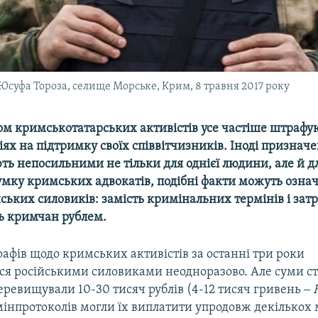
суфа Тороза, селище Морське, Крим, 8 травня 2017 року
ом кримськотатарських активістів усе частіше штрафую
ях на підтримку своїх співвітчизників. Іноді признач
ть непосильними не тільки для однієї людини, але й дл
умку кримських адвокатів, подібні факти можуть озна
ських силовиків: замість кримінальних термінів і за
ь кримчан рублем.
афів щодо кримських активістів за останні три роки
ася російськими силовиками неодноразово. Але суми ст
еревищували 10-30 тисяч рублів (4-12 тисяч гривень ‒
інпротоколів могли їх виплатити упродовж декількох м