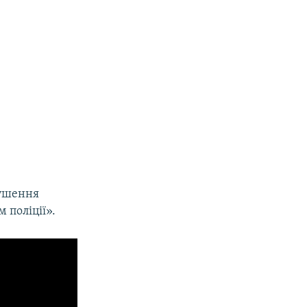
рушення
 поліції».