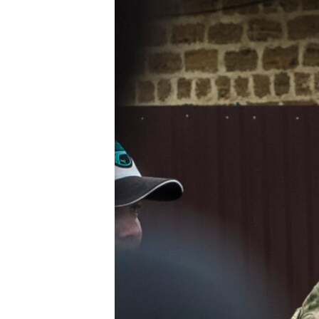
ВІДЕОУРОКИ «ELIFBE»
СВІДЧЕННЯ ОКУПАЦІЇ
УКРАЇНСЬКА ПРОБЛЕМА КРИМУ
ІНФОГРАФІКА