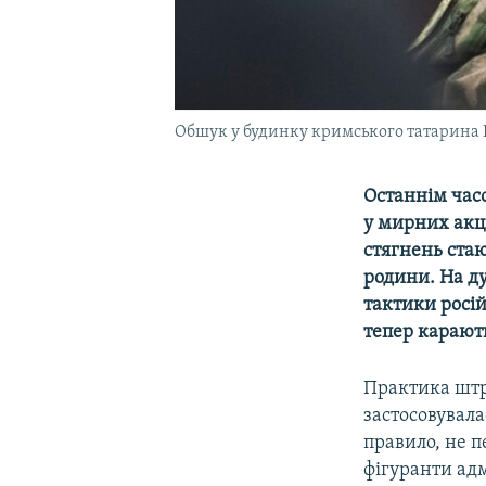
Обшук у будинку кримського татарина Ю
Останнім час
у мирних акці
стягнень стаю
родини. На д
тактики росій
тепер карают
Практика штр
застосовувал
правило, не п
фігуранти адм