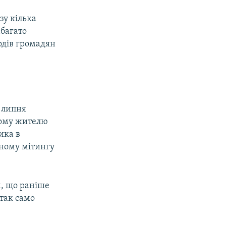
зу кілька
багато
одів громадян
7 липня
вому жителю
ика в
аному мітингу
м, що раніше
 так само