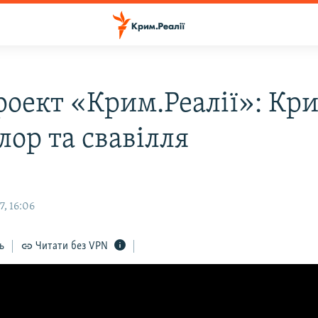
роект «Крим.Реалії»: Кр
лор та свавілля
, 16:06
ь
Читати без VPN