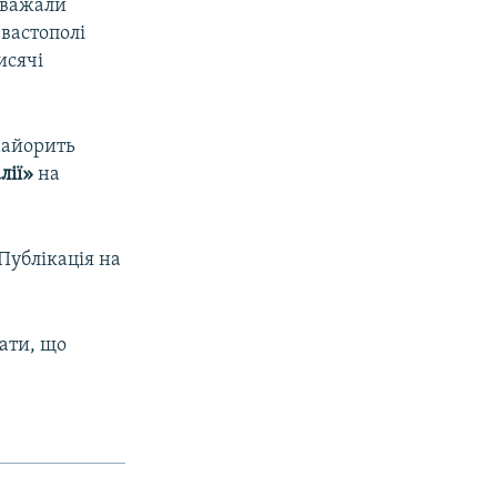
заважали
евастополі
исячі
майорить
лії»
на
 Публікація на
нати, що