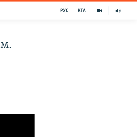
РУС
КТА
им.