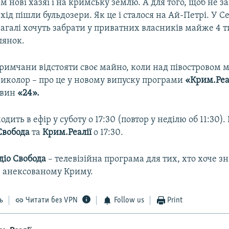
 нові хазяї і на кримську землю. А для того, щоб не 
хід пішли бульдозери. Як це і сталося на Ай-Петрі. У С
агалі хочуть забрати у приватних власників майже 4 т
лянок.
римчани відстояти своє майно, коли над півостровом 
риколор – про це у новому випуску програми
«Крим.Реа
овин
«24».
дить в ефір у суботу о 17:30 (повтор у неділю об 11:30).
Свобода
та
Крим.Реалії
о 17:30.
дiо Свобода
– телевізійна програма для тих, хто хоче з
в анексованому Криму.
ь
Читати без VPN
Follow us
Print