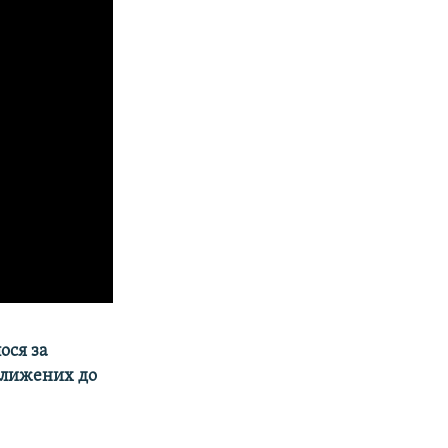
ося за
аближених до