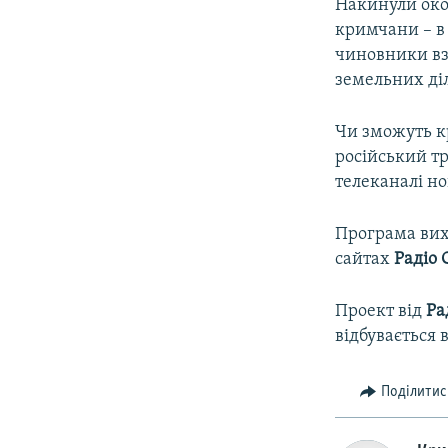
Накинули оком
кримчани – в 
чиновники вз
земельних ді
Чи зможуть к
російський т
телеканалі н
Програма вихо
сайтах
Радіо 
Проект від
Ра
відбувається 
Поділитис