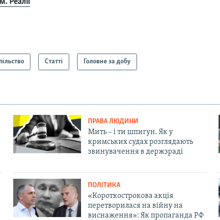
. Реалії
пільство
Статті
Головне за добу
ПРАВА ЛЮДИНИ
Мить – і ти шпигун. Як у
кримських судах розглядають
звинувачення в держзраді
ПОЛІТИКА
«Короткострокова акція
перетворилася на війну на
виснаження»: Як пропаганда РФ