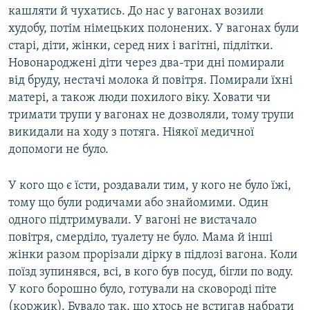
кашляти й чухатись. До нас у вагонах возили
худобу, потім німецьких полонених. У вагонах були
старі, діти, жінки, серед них і вагітні, підлітки.
Новонароджені діти через два-три дні помирали
від бруду, нестачі молока й повітря. Помирали їхні
матері, а також люди похилого віку. Ховати чи
тримати трупи у вагонах не дозволяли, тому трупи
викидали на ходу з потяга. Ніякої медичної
допомоги не було.
У кого що є їсти, роздавали тим, у кого не було їжі,
тому що були родичами або знайомими. Один
одного підтримували. У вагоні не вистачало
повітря, смерділо, туалету не було. Мама й інші
жінки разом прорізали дірку в підлозі вагона. Коли
поїзд зупинявся, всі, в кого був посуд, бігли по воду.
У кого борошно було, готували на сковороді піте
(коржик). Бувало так, що хтось не встигав набрати