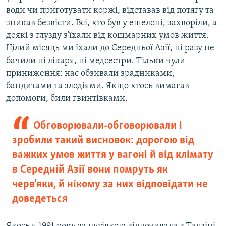
води чи приготувати коржі, відставав від потягу та
зникав безвісти. Всі, хто був у ешелоні, захворіли, а
деякі з глузду з'їхали від кошмарних умов життя.
Цілий місяць ми їхали до Середньої Азії, ні разу не
бачили ні лікаря, ні медсестри. Тільки чули
приниження: нас обзивали зрадниками,
бандитами та злодіями. Якщо хтось вимагав
допомоги, били гвинтівками.
Обговорювали-обговорювали і
зробили такий висновок: дорогою від
важких умов життя у вагоні й від клімату
в Середній Азії вони помруть як
черв'яки, й нікому за них відповідати не
доведеться