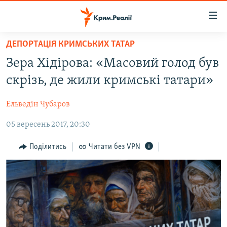
Доступність
посилання
Перейти
ДЕПОРТАЦІЯ КРИМСЬКИХ ТАТАР
до
НОВИНИ
Зера Хідірова: «Масовий голод був
основного
ВОДА.КРИМ
матеріалу
скрізь, де жили кримські татари»
ВІДЕО ТА ФОТО
Перейти
до
Ельведін Чубаров
ПОЛІТИКА
основної
05 вересень 2017, 20:30
БЛОГИ
навігації
Перейти
ПОГЛЯД
Поділитись
Читати без VPN
до
ІНТЕРВ'Ю
пошуку
ВСЕ ЗА ДЕНЬ
СПЕЦПРОЕКТИ
ЯК ОБІЙТИ БЛОКУВАННЯ
ДЕПОРТАЦІЯ