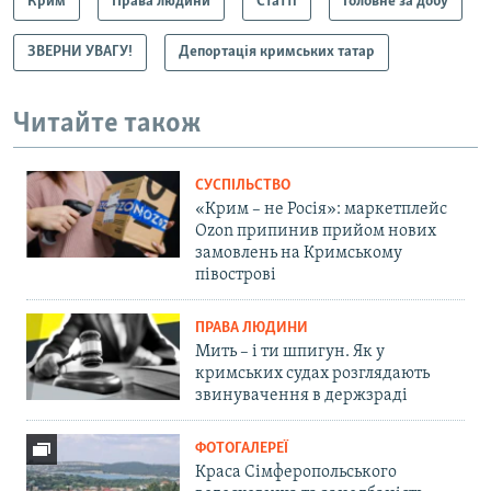
Крим
Права людини
Статті
Головне за добу
ЗВЕРНИ УВАГУ!
Депортація кримських татар
Читайте також
СУСПІЛЬСТВО
«Крим – не Росія»: маркетплейс
Ozon припинив прийом нових
замовлень на Кримському
півострові
ПРАВА ЛЮДИНИ
Мить – і ти шпигун. Як у
кримських судах розглядають
звинувачення в держзраді
ФОТОГАЛЕРЕЇ
Краса Сімферопольського