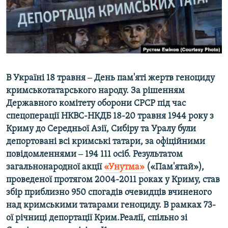
ВІДЕОУРОКИ «ELIFBE»
Русский
СВІДЧЕННЯ ОКУПАЦІЇ
Qırımtatar
УКРАЇНСЬКА ПРОБЛЕМА КРИМУ
ДОЛУЧАЙСЯ!
ІНФОГРАФІКА
В Україні 18 травня ‒ День пам'яті жертв геноциду
кримськотатарського народу. За рішенням
Державного комітету оборони СРСР під час
Усі сайти RFE/RL
спецоперації НКВС-НКДБ 18-20 травня 1944 року з
Криму до Середньої Азії, Сибіру та Уралу були
депортовані всі кримські татари, за офіційними
повідомленнями ‒ 194 111 осіб. Результатом
загальнонародної акції
«Унутма»
(«Пам'ятай»),
проведеної протягом 2004-2011 роках у Криму, став
збір приблизно 950 спогадів очевидців вчиненого
над кримськими татарами геноциду. В рамках 73-
ої річниці депортації Крим.Реалії, спільно зі