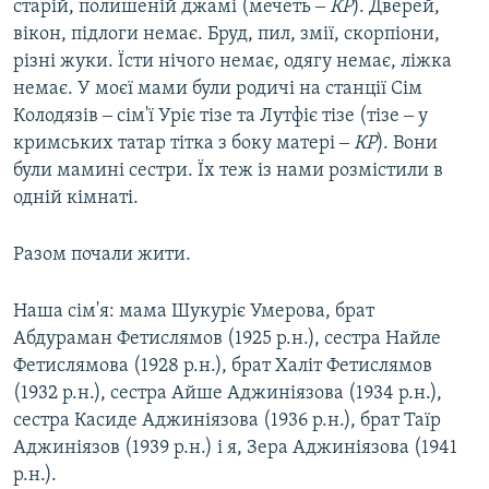
старій, полишеній джамі (мечеть ‒
КР
). Дверей,
вікон, підлоги немає. Бруд, пил, змії, скорпіони,
різні жуки. Їсти нічого немає, одягу немає, ліжка
немає. У моєї мами були родичі на станції Сім
Колодязів ‒ сім'ї Уріє тізе та Лутфіє тізе (тізе ‒ у
кримських татар тітка з боку матері ‒
КР
). Вони
були мамині сестри. Їх теж із нами розмістили в
одній кімнаті.
Разом почали жити.
Наша сім'я: мама Шукуріє Умерова, брат
Абдураман Фетислямов (1925 р.н.), сестра Найле
Фетислямова (1928 р.н.), брат Халіт Фетислямов
(1932 р.н.), сестра Айше Аджиніязова (1934 р.н.),
сестра Касиде Аджиніязова (1936 р.н.), брат Таїр
Аджиніязов (1939 р.н.) і я, Зера Аджиніязова (1941
р.н.).