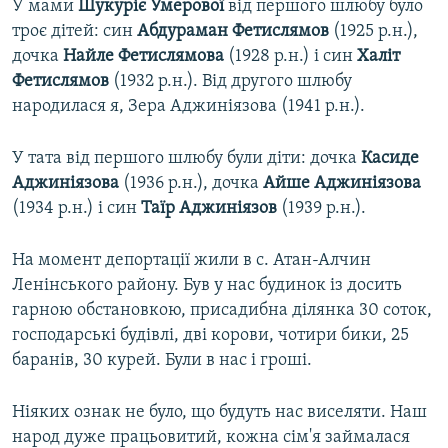
У мами
Шукуріє Умерової
від першого шлюбу було
троє дітей: син
Абдураман Фетислямов
(1925 р.н.),
дочка
Найле Фетислямова
(1928 р.н.) і син
Халіт
Фетислямов
(1932 р.н.). Від другого шлюбу
народилася я, Зера Аджиніязова (1941 р.н.).
У тата від першого шлюбу були діти: дочка
Касиде
Аджиніязова
(1936 р.н.), дочка
Айше Аджиніязова
(1934 р.н.) і син
Таїр Аджиніязов
(1939 р.н.).
На момент депортації жили в с. Атан-Алчин
Ленінського району. Був у нас будинок із досить
гарною обстановкою, присадибна ділянка 30 соток,
господарські будівлі, дві корови, чотири бики, 25
баранів, 30 курей. Були в нас і гроші.
Ніяких ознак не було, що будуть нас виселяти. Наш
народ дуже працьовитий, кожна сім'я займалася