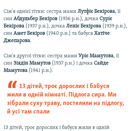
Сім'я однієї тітки: сестра мами
Лутфіє Бекірова
, її
син
Абдульбер Бекіров
(1936 р.н.), дочка
Суріє
Бекірова
(1937 р.н.), дочка
Леніє Бекірова
(1939 р.н.),
син
Амет Бекіров
(1940 р.н.) та бабуся
Хатіче
Джепарова
.
Сім'я другої тітки: сестра мами
Уріє Мамутова
, її
син
Зіядін Мамутов
(1937 р.н.) і дочка
Сайде
Мамутова
(1941 р.н.).
13 дітей, троє дорослих і бабуся
жили в одній кімнаті. Підлога сира. Ми
зібрали суху траву, постелили на підлогу,
й усі там спали
13 дітей, троє дорослих і бабуся жили в одній