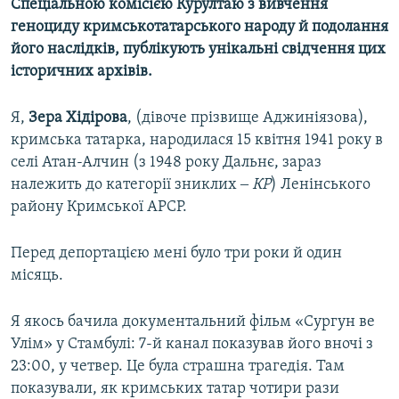
Спеціальною комісією Курултаю з вивчення
геноциду кримськотатарського народу й подолання
його наслідків, публікують унікальні свідчення цих
історичних архівів.
Я,
Зера Хідірова
, (дівоче прізвище Аджиніязова),
кримська татарка, народилася 15 квітня 1941 року в
селі Атан-Алчин (з 1948 року Дальнє, зараз
належить до категорії зниклих ‒
КР
) Ленінського
району Кримської АРСР.
Перед депортацією мені було три роки й один
місяць.
Я якось бачила документальний фільм «Сургун ве
Улім» у Стамбулі: 7-й канал показував його вночі з
23:00, у четвер. Це була страшна трагедія. Там
показували, як кримських татар чотири рази