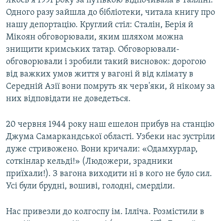
Якось я 1991 року за путівкою відпочивала в Талліні.
Одного разу зайшла до бібліотеки, читала книгу про
нашу депортацію. Круглий стіл: Сталін, Берія й
Мікоян обговорювали, яким шляхом можна
знищити кримських татар. Обговорювали-
обговорювали і зробили такий висновок: дорогою
від важких умов життя у вагоні й від клімату в
Середній Азії вони помруть як черв'яки, й нікому за
них відповідати не доведеться.
20 червня 1944 року наш ешелон прибув на станцію
Джума Самаркандської області. Узбеки нас зустріли
дуже стривожено. Вони кричали: «Одамхурлар,
соткінлар кельді!» (Людожери, зрадники
приїхали!). З вагона виходити ні в кого не було сил.
Усі були брудні, вошиві, голодні, смерділи.
Нас привезли до колгоспу ім. Ілліча. Розмістили в