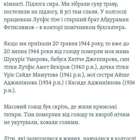
кімнаті. Підлога сира. Ми зібрали суху траву,
постелили на підлогу, й усі там спали. У колгоспі
працювала Лутфіє тізе і старший брат Абдураман
Фетислямов ‒ в конторі помічником бухгалтера.
Якщо ми приїхали 20 травня 1944 року, то вже до
20 липня 1944 роки від голоду померли моя мама
Шукуріє Умерова, бабуся Хатіче Джеппарова, син
тітки Лутфіє Амет Бекіров (1940 р.н.), дочка тітки
Уріє Сайде Мамутова (1941 р.н.), мої сестри Айше
Аджиніязова (1934 р.н.) і Касиде Аджиніязова (1936
р.н.).
Масовий голод був скрізь, де жили кримські
татари. Тіла померлих від голоду та хвороб нічим
не укутували, ховали голими.
Діти, які залишилися в живих, навчалися в колгоспі