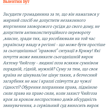
Валентин Бут
Засудити громадянина за те, що він намагався у
мирний спосіб не допустити незаконного
вторгнення зловорожого сусіди до свого дому, не
допустити антиконституційного перевороту
,власне, зради тих, що уособлювали на той час
українську владу в регіоні - що може бути простіше
за сьогоднішньої "правової" ситуації в Криму! Які
почуття може викликати сьогоднішній вирок
Ахтему Чийгозу - людині поза всяким сумнівом
порядній, гідній, мужній? Суму за тим, що своя
країна не цінувала/не цінує таких, а безчесний
загарбник не має і краплі співчуття до чужої
гідності? Обурення попранням права, підміною
сили права на право сили, коли захист Чийгоза
крок за кроком неспростовно довів абсурдність
звинувачення, а сервільний суд виносить вирок