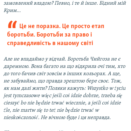
замовлений владою? Певно, і те й інше. Бідний мій
Крим…
Це не поразка. Це просто етап
боротьби. Боротьби за право і
справедливість в нашому світі
Але не впадаймо у відчай. Боротьба Чийгоза не є
даремною. Вона багато на що відкрила очі тим, хто
до того бачив світ зовсім в інших кольорах. А ще,
не забуваймо, що правда зрештою бере своє. Тож,
як нам далі жити? Поляки кажуть: Wszystko w życiu
jest tymczasowe więc jeśli coś idzie dobrze, trzeba się
cieszyć bo nie będzie trwać wiecznie, a jeśli coś idzie
źle, nie martw się to też nie będzie trwać w
nieskończoność. Не вічною буде і ця неправда.