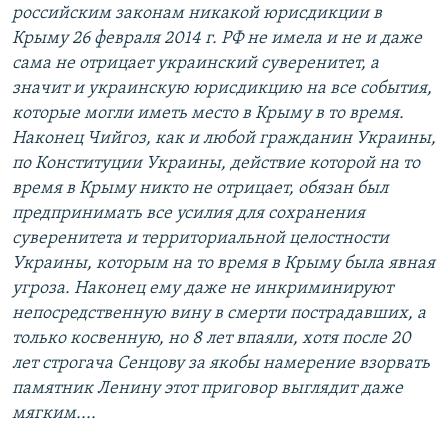
российским законам никакой юрисдикции в
Крыму 26 февраля 2014 г. РФ не имела и не и даже
сама не отрицает украинский суверенитет, а
значит и украинскую юрисдикцию на все события,
которые могли иметь место в Крыму в то время.
Наконец Чийгоз, как и любой гражданин Украины,
по Конституции Украины, действие которой на то
время в Крыму никто не отрицает, обязан был
предпринимать все усилия для сохранения
суверенитета и территориальной целостности
Украины, которым на то время в Крыму была явная
угроза. Наконец ему даже не инкриминируют
непосредственную вину в смерти пострадавших, а
только косвенную, но 8 лет впаяли, хотя после 20
лет строгача Сенцову за якобы намерение взорвать
памятник Ленину этот приговор выглядит даже
мягким....