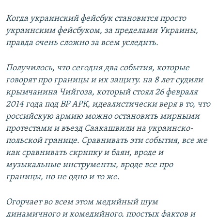
Когда украинский фейсбук становится просто
украинским фейсбуком, за пределами Украины,
правда очень сложно за всем уследить.
Получилось, что сегодня два события, которые
говорят про границы и их защиту. на 8 лет судили
крымчанина Чийгоза, который стоял 26 февраля
2014 года под ВР АРК, идеалистически веря в то, что
российскую армию можно остановить мирными
протестами и въезд Саакашвили на украинско-
польской границе. Сравнивать эти события, все же
как сравнивать скрипку и баян, вроде и
музыкальные инструменты, вроде все про
границы, но не одно и то же.
Огорчает во всем этом медийный шум
динамичного и комедийного, простых фактов и