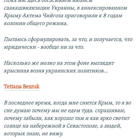
Пока мы здесь обсасываем нюансы
саакашвилизации Украины, в аннексированном
Крыму Ахтема Чийгоза приговорили к 8 годам
колонии общего режима.
Пытаюсь сформулировать, за что, и получается, что
юридически - вообще ни за что.
Насколько же мелко на этом фоне выглядит
крысиная возня украинских политиков…
Tetiana Bezruk
В последнее время, когда мне снится Крым, то я во
сне думаю почему мы не едем туда. спрашиваю,
почему забыли, как хорошо там и как ярко светит
солнце на набережной в Севастополе, а людей,
которых знаю, не вижу.