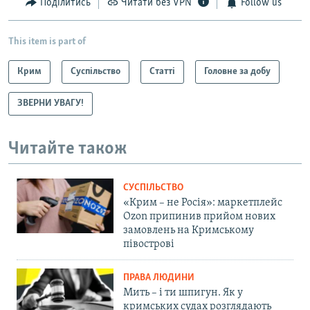
Поділитись
Читати без VPN
Follow us
This item is part of
Крим
Суспільство
Статті
Головне за добу
ЗВЕРНИ УВАГУ!
Читайте також
СУСПІЛЬСТВО
«Крим – не Росія»: маркетплейс
Ozon припинив прийом нових
замовлень на Кримському
півострові
ПРАВА ЛЮДИНИ
Мить – і ти шпигун. Як у
кримських судах розглядають