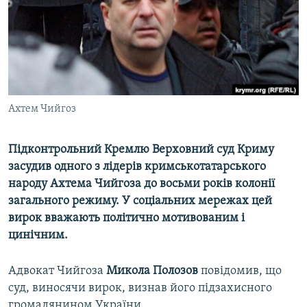
ВІДЕОУРОКИ «ELIFBE»
Русский
СВІДЧЕННЯ ОКУПАЦІЇ
Qırımtatar
УКРАЇНСЬКА ПРОБЛЕМА КРИМУ
ДОЛУЧАЙСЯ!
ІНФОГРАФІКА
Ахтем Чийгоз
Підконтрольний Кремлю Верховний суд Криму
Усі сайти RFE/RL
засудив одного з лідерів кримськотатарського
народу Ахтема Чийгоза до восьми років колонії
загального режиму. У соціальних мережах цей
вирок вважають політично мотивованим і
цинічним.
Адвокат Чийгоза
Микола Полозов
повідомив, що
суд, виносячи вирок, визнав його підзахисного
громадянином України.