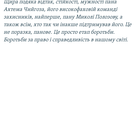
Щира подяка відтак, стійкості, мужності пана
Ахтема Чийгоза, його високофаховій команді
захисників, найперше, пану Миколі Полозову, а
також всім, хто так чи інакше підтримував його. Це
не поразка, панове. Це просто етап боротьби.
Боротьби за право і справедливість в нашому світі.