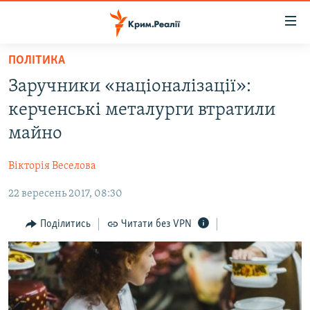
Доступність
посилання
Перейти
ПОЛІТИКА
до
НОВИНИ
Заручники «націоналізації»:
основного
ВОДА.КРИМ
матеріалу
керченські металурги втратили
ВІДЕО ТА ФОТО
Перейти
майно
до
ПОЛІТИКА
основної
Вікторія Веселова
БЛОГИ
навігації
Перейти
22 вересень 2017, 08:30
ПОГЛЯД
до
ІНТЕРВ'Ю
Поділитись
Читати без VPN
пошуку
ВСЕ ЗА ДЕНЬ
СПЕЦПРОЕКТИ
ЯК ОБІЙТИ БЛОКУВАННЯ
ДЕПОРТАЦІЯ