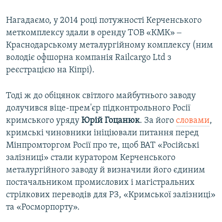
Нагадаємо, у 2014 році потужності Керченського
меткомплексу здали в оренду ТОВ «КМК» ‒
Краснодарському металургійному комплексу (ним
володіє офшорна компанія Railcargo Ltd з
реєстрацією на Кіпрі).
Тоді ж до обіцянок світлого майбутнього заводу
долучився віце-прем'єр підконтрольного Росії
кримського уряду
Юрій Гоцанюк
. За його
словами
,
кримські чиновники ініціювали питання перед
Мінпромторгом Росії про те, щоб ВАТ «Російські
залізниці» стали куратором Керченського
металургійного заводу й визначили його єдиним
постачальником промислових і магістральних
стрілкових переводів для РЗ, «Кримської залізниці»
та «Росморпорту».