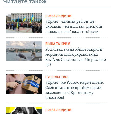
Читайте також
ПРАВА ЛЮДИНИ
«Крим – єдиний регіон, де
українці – меншість»: дискусія
навколо нової пам'ятної дати
ВІЙНА ТА КРИМ
Російська влада обіцяє закрити
морський шлях українським
БпЛА до Севастополя. Чи реально
це?
СУСПІЛЬСТВО
«Крим – не Росія»: маркетплейс
Ozon припинив прийом нових
замовлень на Кримському
півострові
ПРАВА ЛЮДИНИ