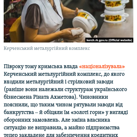
ВІДЕОУРОКИ «ELIFBE»
Русский
СВІДЧЕННЯ ОКУПАЦІЇ
Qırımtatar
УКРАЇНСЬКА ПРОБЛЕМА КРИМУ
ДОЛУЧАЙСЯ!
ІНФОГРАФІКА
Керченський металургійний комплекс
Півроку тому кримська влада
«націоналізувала»
Усі сайти RFE/RL
Керченський металургійний комплекс, до якого
входили металургійний і стрілковий заводи
(раніше вони належали структурам українського
бізнесмена Ріната Ахметова). Чиновники
пояснили, що таким чином рятували заводи від
банкрутства ‒ й обіцяли їм «золоті гори» у вигляді
оборонних замовлень. Але зміна власника
ситуацію не виправила, а майно підприємства
тепер закладене для забезпечення кредитних