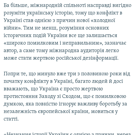
Ба більше, міжнародній спільноті насправді вигідно
розуміти українську історію, тому що конфлікт в
Україні став однією з причин нової «холодної
війни». Тим не менш, розуміння основних
історичних подій України все ще залишається
«широко помилковим і неправильним», зазначає
автор, а саме тому міжнародна аудиторія легко
може стати жертвою російської дезінформації.
Попри те, що минуло вже три з половиною роки від
початку конфлікту в Україні, багато людей й досі
вважають, що Україна є просто жертвою
протистояння Заходу зі Сходом, що є помилковою
думкою, яка повністю ігнорує важливу боротьбу за
незалежність європейської країни, мовиться у
статті.
«Незнання історії України є однією з причин, через