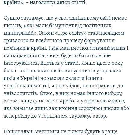
країни», – наголошує автор статті.
Сушко зауважує, що у сьогоднішньому світі немає
питань, «які мали б імунітет від політичних
маніпуляцій». Закон «Про освіту» став наслідком
тривалого та всебічного процесу формування
політики в країні, і він матиме позитивний вплив і
на нацменшини, яким буде набагато легше
інтегруватися, йдеться у статті. Лише цього року
більш ніж половина всіх випускників угорських
шкіл в Україні не змогли скласти іспит з
української мови і, як наслідок, не потрапили до
університетів. Отже, в них немає іншого вибору,
окрім пошуку на місці «роботи угорською мовою,
яка вимагає лише закінчення середньої школи або
ж переїзду до Угорщини», зауважує автор.
Національні меншини не тільки будуть краще