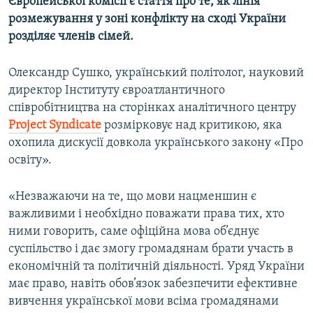
Європейської комісії є стаття про те, як лінія
розмежування у зоні конфлікту на сході України
розділяє членів сімей.
Олександр Сушко, український політолог, науковий
директор Інституту євроатлантичного
співробітництва на сторінках аналітичного центру
Project Syndicate
розмірковує над критикою, яка
охопила дискусії довкола українського закону «Про
освіту».
«Незважаючи на те, що мови нацменшин є
важливими і необхідно поважати права тих, хто
ними говорить, саме офіційна мова об’єднує
суспільство і дає змогу громадянам брати участь в
економічній та політичній діяльності. Уряд України
має право, навіть обов’язок забезпечити ефективне
вивчення української мови всіма громадянами