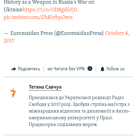
History as a Weapon in Russia's War on
Ukraine
https://t.co/OlMgdI0J1i
pic.twitter.com/ZhR1rbpOwn
— Euromaidan Press (@EuromaidanPress)
October 4,
2017
Поділитись
Читати без VPN
Follow us
Тетяна Савчук
Приєдналася до Української редакції Радіо
Свобода у 2017 році. Здобула ступінь магістра з
міжнародних відносин та дипломатії в Англо-
американському університеті у Празі.
Продюсерка соціальних мереж.