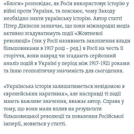
«Блоги» розповідає, як Росія використовує історію у
війні проти України, та пояснює, чому Заходу
необхідно знати українську історію. Автор статті
Пітер Дікінсон зазначає, що поки міжнародні медіа
активно згадуватимуть події «Жовтневої
революції» (так у Росії називають захоплення влади
більшовиками в 1917 році – ред.) в Росії на честь її
сторіччя, вони навряд чи згадають серйозний
аналіз подій в Україні у період між 1917-1921 роками
та їхню геополітичну значимість для сьогодення.
«Українська історія залишатиметься невідомою в
європейських наративах», але насправді ті події
мають важливе значення, вважає автор. Справа у
тому, що вони мали вплив на результати
більшовицької революції та повалення Російської
імперії, мовиться у статті.