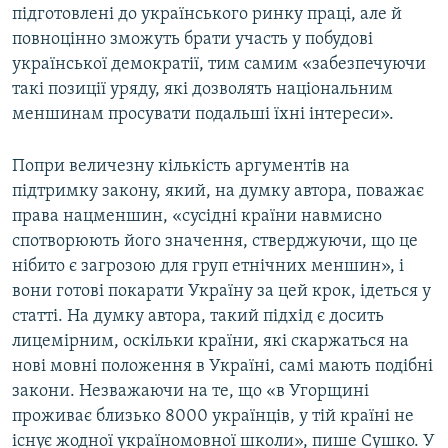
підготовлені до українського ринку праці, але й
повноцінно зможуть брати участь у побудові
української демократії, тим самим «забезпечуючи
такі позиції уряду, які дозволять національним
меншинам просувати подальші їхні інтереси».
Попри величезну кількість аргументів на
підтримку закону, який, на думку автора, поважає
права нацменшин, «сусідні країни навмисно
спотворюють його значення, стверджуючи, що це
нібито є загрозою для груп етнічних меншин», і
вони готові покарати Україну за цей крок, ідеться у
статті. На думку автора, такий підхід є досить
лицемірним, оскільки країни, які скаржаться на
нові мовні положення в Україні, самі мають подібні
закони. Незважаючи на те, що «в Угорщині
проживає близько 8000 українців, у тій країні не
існує жодної україномовної школи», пише Сушко. У