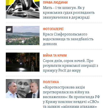
ПРАВА ЛЮДИНИ
Мить – і ти шпигун. Як у
кримських судах розглядають
звинувачення в держзраді
ФОТОГАЛЕРЕЇ
Краса Сімферопольського
водосховища та занедбаність
довкола
ВІЙНА ТА КРИМ
Сорок днів, сорок ночей. Про
результати кримської операції з
примусу Росії до миру
ПОЛІТИКА
«Короткострокова акція
перетворилася на війну на
виснаження»: Як пропаганда РФ
у Криму пояснює невдачі «СВО»
та залякує «мінними атаками»