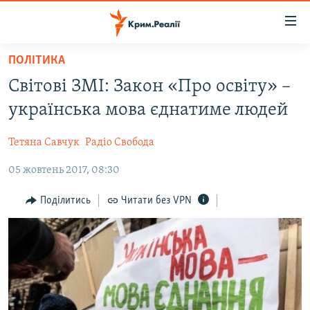
Доступність
посилання
Перейти
ПОЛІТИКА
до
НОВИНИ
Світові ЗМІ: Закон «Про освіту» –
основного
ВОДА.КРИМ
матеріалу
українська мова єднатиме людей
ВІДЕО ТА ФОТО
Перейти
до
Тетяна Савчук
Радіо Свобода
ПОЛІТИКА
основної
05 жовтень 2017, 08:30
БЛОГИ
навігації
Перейти
ПОГЛЯД
Поділитись
Читати без VPN
до
ІНТЕРВ'Ю
пошуку
ВСЕ ЗА ДЕНЬ
СПЕЦПРОЕКТИ
ЯК ОБІЙТИ БЛОКУВАННЯ
ДЕПОРТАЦІЯ