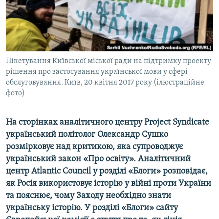
ВІДЕОУРОКИ «ELIFBE»
Русский
СВІДЧЕННЯ ОКУПАЦІЇ
Qırımtatar
УКРАЇНСЬКА ПРОБЛЕМА КРИМУ
ДОЛУЧАЙСЯ!
Пікетування Київської міської ради на підтримку проекту
ІНФОГРАФІКА
рішення про застосування української мови у сфері
обслуговування. Київ, 20 квітня 2017 року (ілюстраційне
фото)
Усі сайти RFE/RL
На сторінках аналітичного центру Project Syndicate
український політолог Олександр Сушко
розмірковує над критикою, яка супроводжує
український закон «Про освіту».
Аналітичний
центр Atlantic Council у розділі «Блоги» розповідає,
як Росія використовує історію у війні проти України
та пояснює, чому Заходу необхідно знати
українську історію. У розділі «Блоги» сайту