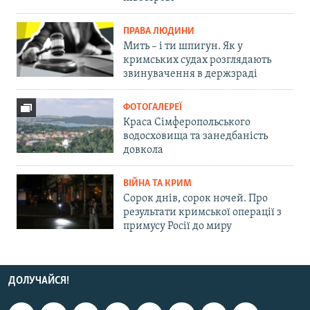
ПРАВА ЛЮДИНИ
Мить – і ти шпигун. Як у
кримських судах розглядають
звинувачення в держзраді
ФОТОГАЛЕРЕЇ
Краса Сімферопольського
водосховища та занедбаність
довкола
ВІЙНА ТА КРИМ
Сорок днів, сорок ночей. Про
результати кримської операції з
примусу Росії до миру
ДОЛУЧАЙСЯ!