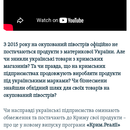
ВІДЕОУРОКИ «ELIFBE»
Русский
СВІДЧЕННЯ ОКУПАЦІЇ
Qırımtatar
УКРАЇНСЬКА ПРОБЛЕМА КРИМУ
ДОЛУЧАЙСЯ!
ІНФОГРАФІКА
З 2015 року на окупований півострів офіційно не
постачаються продукти з материкової України. Але
чи зникли українські товари з кримських
Усі сайти RFE/RL
магазинів? Та чи правда, що на кримських
підприємствах продовжують виробляти продукти
під українськими марками? Чи бізнесмени
знайшли обхідний шлях для своїх товарів на
окупований півострів?
Чи насправді українські підприємства оминають
обмеження та постачають до Криму свої продукти –
про це у новому випуску програми
«Крим.Реалії»