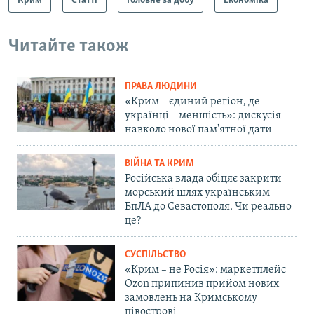
Крим
Статті
Головне за добу
Економіка
Читайте також
ПРАВА ЛЮДИНИ
«Крим – єдиний регіон, де
українці – меншість»: дискусія
навколо нової пам'ятної дати
ВІЙНА ТА КРИМ
Російська влада обіцяє закрити
морський шлях українським
БпЛА до Севастополя. Чи реально
це?
СУСПІЛЬСТВО
«Крим – не Росія»: маркетплейс
Ozon припинив прийом нових
замовлень на Кримському
півострові