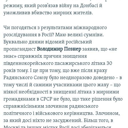
режиму, який розв’язав війну на Донбасі й
уможливив вбивство мирних жителів.
Чи погодяться з результатами міжнародного
розслідування в Росії? Маю великі сумніви.
Буквально днями відомий російський
пропагандист
Володимир Познер
заявив, що «не
знає» справжніх причин знищення
південнокорейського пасажирського літака 30
років тому. І це при тому, що вже після краху
Радянського Союзу було неодноразово доведено – в
тому числі й самими учасниками цього жаху – що
ніякої необхідності в знищенні літака з мирними
громадянами в СРСР не було, що таке рішення було
справжнісіньким злочином радянського
політичного і військового керівництва. Злочином,
за який досі ніхто не засуджений. Більш того, в
Москві та інших містах Росії досі зберігаються