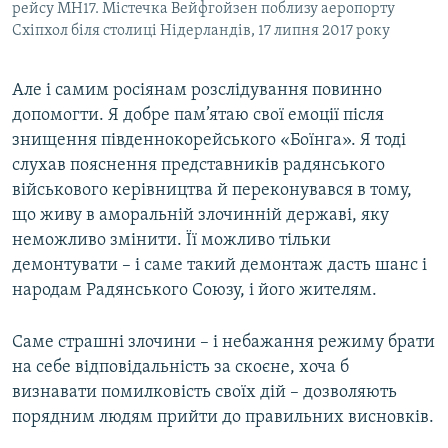
рейсу MH17. Містечка Вейфгойзен поблизу аеропорту
Схіпхол біля столиці Нідерландів, 17 липня 2017 року
Але і самим росіянам розслідування повинно
допомогти. Я добре пам’ятаю свої емоції після
знищення південнокорейського «Боїнга». Я тоді
слухав пояснення представників радянського
військового керівництва й переконувався в тому,
що живу в аморальній злочинній державі, яку
неможливо змінити. Її можливо тільки
демонтувати – і саме такий демонтаж дасть шанс і
народам Радянського Союзу, і його жителям.
Саме страшні злочини – і небажання режиму брати
на себе відповідальність за скоєне, хоча б
визнавати помилковість своїх дій – дозволяють
порядним людям прийти до правильних висновків.