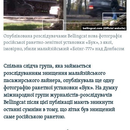
ВІДЕОУРОКИ «ELIFBE»
Русский
СВІДЧЕННЯ ОКУПАЦІЇ
Qırımtatar
УКРАЇНСЬКА ПРОБЛЕМА КРИМУ
ДОЛУЧАЙСЯ!
Опублікована розслідувачами Bellingcat нова фотографія
ІНФОГРАФІКА
російської ракетно-зенітної установки «Бук», з якої,
імовірно, збили малайзійський «Боїнг-777» над Донбасом
Усі сайти RFE/RL
Спільна слідча група, яка займається
розслідуванням знищення малайзійського
пасажирського лайнера, опублікувала ще одну
фотографію ракетної установки «Бук». На думку
міжнародної групи журналістів-розслідувачів
Bellingcat після цієї публікації мають зникнути
останні сумніви в тому, що літак був знищений
саме російською ракетою.