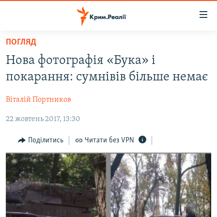
Доступність
посилання
Перейти
ПОГЛЯД
до
НОВИНИ
Нова фотографія «Бука» і
основного
ВОДА.КРИМ
матеріалу
покарання: сумнівів більше немає
ВІДЕО ТА ФОТО
Перейти
до
Віталій Портников
ПОЛІТИКА
основної
22 жовтень 2017, 13:30
БЛОГИ
навігації
Перейти
ПОГЛЯД
Поділитись
Читати без VPN
до
ІНТЕРВ'Ю
пошуку
ВСЕ ЗА ДЕНЬ
СПЕЦПРОЕКТИ
ЯК ОБІЙТИ БЛОКУВАННЯ
ДЕПОРТАЦІЯ