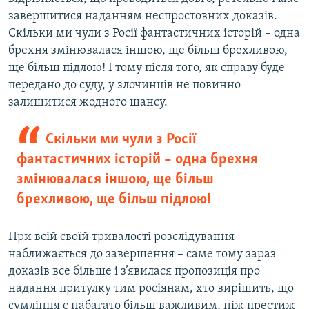
завершитися наданням неспростовних доказів.
Скільки ми чули з Росії фантастичних історій – одна
брехня змінювалася іншою, ще більш брехливою,
ще більш підлою! І тому після того, як справу буде
передано до суду, у злочинців не повинно
залишитися жодного шансу.
Скільки ми чули з Росії
фантастичних історій – одна брехня
змінювалася іншою, ще більш
брехливою, ще більш підлою!
При всій своїй тривалості розслідування
наближається до завершення – саме тому зараз
доказів все більше і з’явилася пропозиція про
надання притулку тим росіянам, хто вирішить, що
сумління є набагато більш важливим, ніж престиж