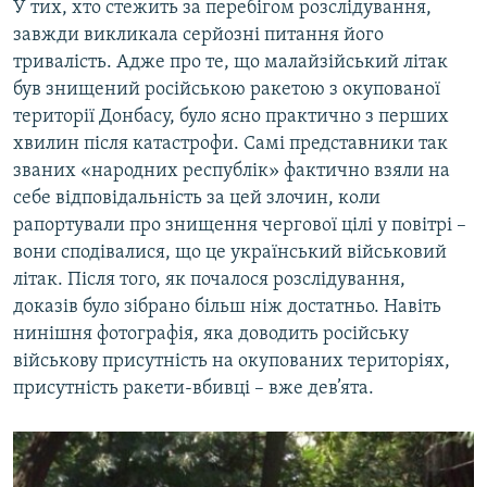
У тих, хто стежить за перебігом розслідування,
завжди викликала серйозні питання його
тривалість. Адже про те, що малайзійський літак
був знищений російською ракетою з окупованої
території Донбасу, було ясно практично з перших
хвилин після катастрофи. Самі представники так
званих «народних республік» фактично взяли на
себе відповідальність за цей злочин, коли
рапортували про знищення чергової цілі у повітрі –
вони сподівалися, що це український військовий
літак. Після того, як почалося розслідування,
доказів було зібрано більш ніж достатньо. Навіть
нинішня фотографія, яка доводить російську
військову присутність на окупованих територіях,
присутність ракети-вбивці – вже дев’ята.