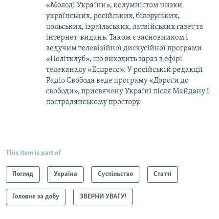
«Молоді України», колумністом низки
українських, російських, білоруських,
польських, ізраїльських, латвійських газет та
інтернет-видань. Також є засновником і
ведучим телевізійної дискусійної програми
«Політклуб», що виходить зараз в ефірі
телеканалу «Еспресо». У російській редакції
Радіо Свобода веде програму «Дороги до
свободи», присвячену Україні після Майдану і
пострадянському простору.
This item is part of
Погляд
Україна
Суспільство
Статті
Головне за добу
ЗВЕРНИ УВАГУ!