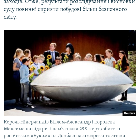
заходів. Отже, результати розслідування і висновки
суду повинні сприяти побудові більш безпечного
світу.
Король Нідерландів Віллем-Александр і королева
Максима на відкриті пам’ятника 298 жертв збитого
російським «Буком» на Донбасі пасажирського літака