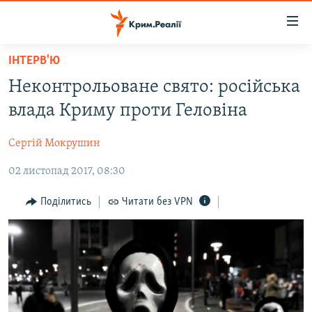
Доступність
посилання
Перейти
ІНТЕРВ'Ю
до
НОВИНИ
Неконтрольоване свято: російська
основного
ВОДА.КРИМ
матеріалу
влада Криму проти Геловіна
ВІДЕО ТА ФОТО
Перейти
до
Сергій Мокрушин
ПОЛІТИКА
основної
02 листопад 2017, 08:30
БЛОГИ
навігації
Перейти
ПОГЛЯД
Поділитись
Читати без VPN
до
ІНТЕРВ'Ю
пошуку
ВСЕ ЗА ДЕНЬ
СПЕЦПРОЕКТИ
ЯК ОБІЙТИ БЛОКУВАННЯ
ДЕПОРТАЦІЯ