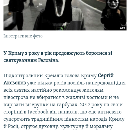
ВІДЕОУРОКИ «ELIFBE»
Русский
СВІДЧЕННЯ ОКУПАЦІЇ
Qırımtatar
УКРАЇНСЬКА ПРОБЛЕМА КРИМУ
ДОЛУЧАЙСЯ!
Ілюстративне фото
ІНФОГРАФІКА
У Криму з року в рік продовжують боротися зі
святкуванням Геловіна.
Усі сайти RFE/RL
Підконтрольний Кремлю голова Криму
Сергій
Аксьонов
уже кілька років поспіль напередодні Дня
всіх святих настійно рекомендує жителям
півострова не вбиратися в жахливі костюми й не
вирізати візерунки на гарбузах. 2017 року на своїй
сторінці в Facebook він написав, що «це антисвято
суперечить традиційним цінностям народів Криму
й Росії, отруює духовну, культурну й моральну