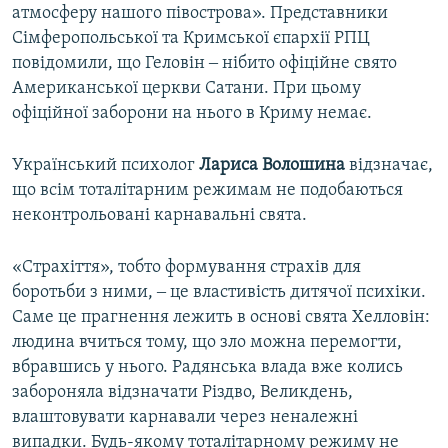
атмосферу нашого півострова». Представники
Сімферопольської та Кримської єпархії РПЦ
повідомили, що Геловін ‒ нібито офіційне свято
Американської церкви Сатани. При цьому
офіційної заборони на нього в Криму немає.
Український психолог
Лариса Волошина
відзначає,
що всім тоталітарним режимам не подобаються
неконтрольовані карнавальні свята.
«Страхіття», тобто формування страхів для
боротьби з ними, ‒ це властивість дитячої психіки.
Саме це прагнення лежить в основі свята Хелловін:
людина вчиться тому, що зло можна перемогти,
вбравшись у нього. Радянська влада вже колись
забороняла відзначати Різдво, Великдень,
влаштовувати карнавали через неналежні
випадки. Будь-якому тоталітарному режиму не