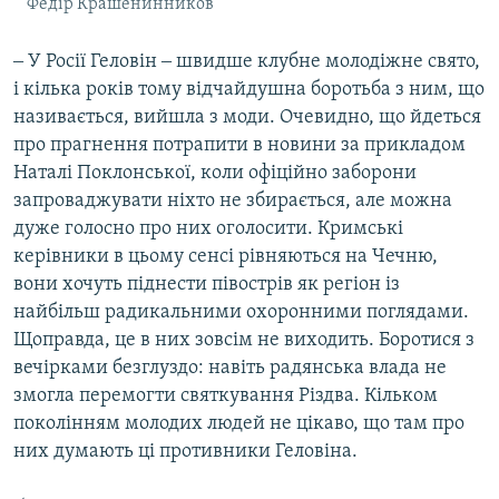
Федір Крашенинников
‒ У Росії Геловін ‒ швидше клубне молодіжне свято,
і кілька років тому відчайдушна боротьба з ним, що
називається, вийшла з моди. Очевидно, що йдеться
про прагнення потрапити в новини за прикладом
Наталі Поклонської, коли офіційно заборони
запроваджувати ніхто не збирається, але можна
дуже голосно про них оголосити. Кримські
керівники в цьому сенсі рівняються на Чечню,
вони хочуть піднести півострів як регіон із
найбільш радикальними охоронними поглядами.
Щоправда, це в них зовсім не виходить. Боротися з
вечірками безглуздо: навіть радянська влада не
змогла перемогти святкування Різдва. Кільком
поколінням молодих людей не цікаво, що там про
них думають ці противники Геловіна.