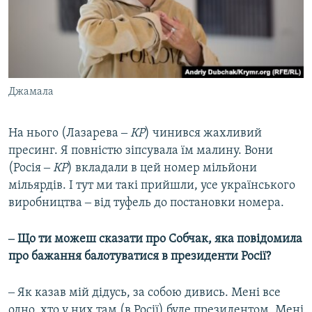
Джамала
На нього (Лазарева ‒
КР
) чинився жахливий
пресинг. Я повністю зіпсувала їм малину. Вони
(Росія ‒
КР
) вкладали в цей номер мільйони
мільярдів. І тут ми такі прийшли, усе українського
виробництва ‒ від туфель до постановки номера.
‒ Що ти можеш сказати про Собчак, яка повідомила
про бажання балотуватися в президенти Росії?
‒ Як казав мій дідусь, за собою дивись. Мені все
одно, хто у них там (в Росії) буде президентом. Мені