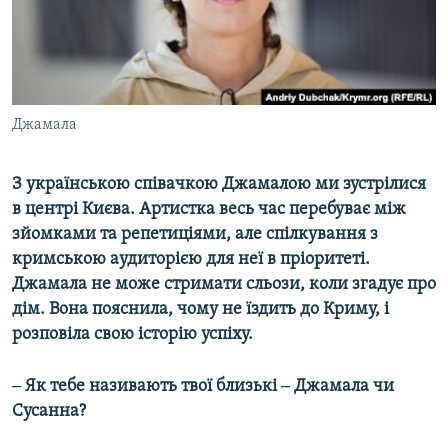
ВІДЕОУРОКИ «ELIFBE»
Русский
СВІДЧЕННЯ ОКУПАЦІЇ
Qırımtatar
УКРАЇНСЬКА ПРОБЛЕМА КРИМУ
ДОЛУЧАЙСЯ!
Джамала
ІНФОГРАФІКА
З українською співачкою Джамалою ми зустрілися
в центрі Києва. Артистка весь час перебуває між
Усі сайти RFE/RL
зйомками та репетиціями, але спілкування з
кримською аудиторією для неї в пріоритеті.
Джамала не може стримати сльози, коли згадує про
дім. Вона пояснила, чому не їздить до Криму, і
розповіла свою історію успіху.
‒ Як тебе називають твої близькі ‒ Джамала чи
Сусанна?