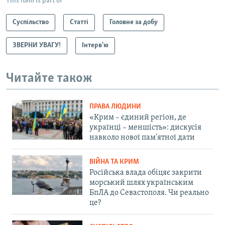
This item is part of
Суспільство
Статті
Головне за добу
ЗВЕРНИ УВАГУ!
Інтерв'ю
Читайте також
ПРАВА ЛЮДИНИ
«Крим – єдиний регіон, де
українці – меншість»: дискусія
навколо нової пам'ятної дати
ВІЙНА ТА КРИМ
Російська влада обіцяє закрити
морський шлях українським
БпЛА до Севастополя. Чи реально
це?