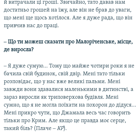
й витрачали ці гроші. Звичайно, тато давав нам
достатньо грошей на їжу, але він не брав до уваги,
що мені ще щось хотілося. Але я дуже рада, що він
привчив нас до праці.
‒ Що ти можеш сказати про Малоріченське, місце,
де виросла?
‒ Я дуже сумую... Тому що майже чотири роки я не
бачила свій будинок, свій двір. Мені тато тільки
розповідає, що у нас вже великі пальми. Мені
завжди вони здавалися маленькими в дитинстві, а
зараз виросли як триповерхова будівля. Мені
сумно, що я не могла поїхати на похорон до дідуся...
Мені прикро чути, що Джамала весь час говорить
тільки про Крим. Але якщо це правда моє серце,
такий біль? (Плаче ‒
КР
).