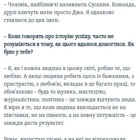
‒ Чоловік, найближчі називають Сусанна. Команда,
друзі кличуть мене просто Джа. Я однаково
ставлюся до цих імен.
‒ Коли говорять про історію успіху, часто не
розуміються в тому, як цього вдалося домогтися. Як
було у тебе?
‒ Я, як і кожна людина в цьому світі, роблю те, що
люблю. А якщо людина робить щось із бажанням, з
пристрастю, з любов'ю, вкладає в це багато праці, то
обов'язково ‒ будь то музика, мистецтво,
журналістика, політика ‒ це завжди відчують люди.
Я вірю в те, що коли людина викладається не на
півставки, не на півноги, а на повну потужність ‒ це
завжди дасть результат.
Буває, випустиш пісню, а на неї не відреагували