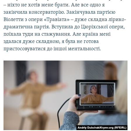
‒ ніхто не хотів мене брати. Але все одно я
закінчила консерваторію. Закінчувала партією
Віолетти з опери «Травіата» ‒ дуже складна лірико-
драматична партія. Вступила до Цюріхської опери,
поїхала туди на стажування. Але країна мені
здалася дуже складною, я була не готова
пристосовуватися до іншої ментальності.