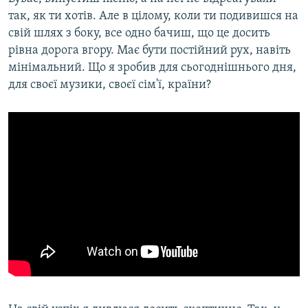
так, як ти хотів. Але в цілому, коли ти подивишся на
свій шлях з боку, все одно бачиш, що це досить
рівна дорога вгору. Має бути постійний рух, навіть
мінімальний. Що я зробив для сьогоднішнього дня,
для своєї музики, своєї сім'ї, країни?