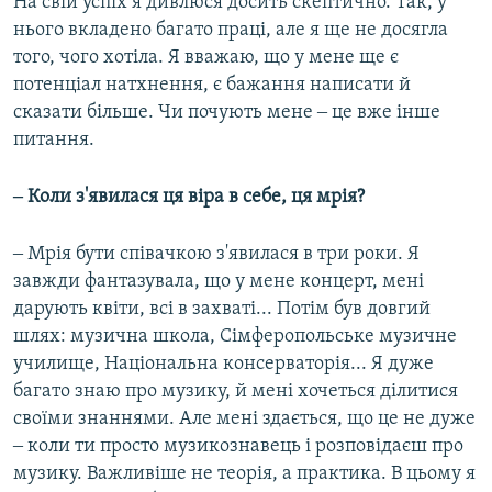
На свій успіх я дивлюся досить скептично. Так, у
нього вкладено багато праці, але я ще не досягла
того, чого хотіла. Я вважаю, що у мене ще є
потенціал натхнення, є бажання написати й
сказати більше. Чи почують мене ‒ це вже інше
питання.
‒ Коли з'явилася ця віра в себе, ця мрія?
‒ Мрія бути співачкою з'явилася в три роки. Я
завжди фантазувала, що у мене концерт, мені
дарують квіти, всі в захваті... Потім був довгий
шлях: музична школа, Сімферопольське музичне
училище, Національна консерваторія... Я дуже
багато знаю про музику, й мені хочеться ділитися
своїми знаннями. Але мені здається, що це не дуже
‒ коли ти просто музикознавець і розповідаєш про
музику. Важливіше не теорія, а практика. В цьому я