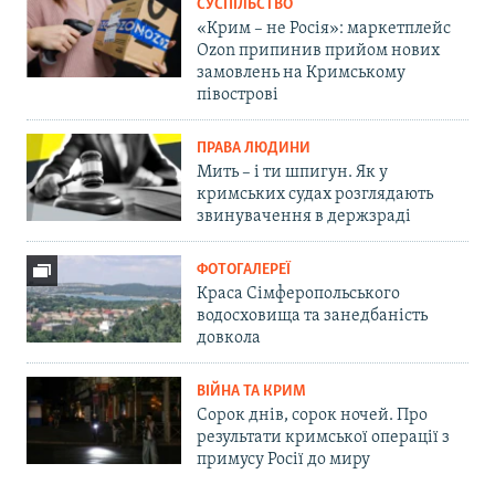
СУСПІЛЬСТВО
«Крим – не Росія»: маркетплейс
Ozon припинив прийом нових
замовлень на Кримському
півострові
ПРАВА ЛЮДИНИ
Мить – і ти шпигун. Як у
кримських судах розглядають
звинувачення в держзраді
ФОТОГАЛЕРЕЇ
Краса Сімферопольського
водосховища та занедбаність
довкола
ВІЙНА ТА КРИМ
Сорок днів, сорок ночей. Про
результати кримської операції з
примусу Росії до миру