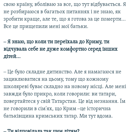
свою країну, вболіваю за все, що тут відбувається. Я
не розбираюся в багатьох питаннях і не знаю, як
зробити краще, але те, що я готова за це померти...
Все це прищепили мені мої батьки.
‒ Я знаю, що коли ти переїхала до Криму, ти
відчувала себе не дуже комфортно серед інших
дітей...
‒ Це було складне дитинство. Але я намагаюся не
зациклюватися на цьому, тому що кожному
школяреві буває складно на новому місці. Але мені
завжди було прикро, коли говорили: ви татари,
повертайтеся у свій Татарстан. Це від незнання. Їм
не говорили в сім'ях, що Крим ‒це історична
батьківщина кримських татар. Ми тут вдома.
‒ Ти відповідала так цим дітям?