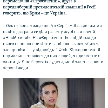
перемогла на «Євробаченні», друга в
передвиборній президентській кампанії в Росії
говорить, що Крим ‒ це Україна.
‒ Ось це вона молодець! А з Сергієм Лазаревим ми
навіть два рази сиділи разом у журі на дитячій
«Новій хвилі». На «Євробаченні» я підійшла до
нього першою привітатися, він якось розгубився,
але привітався у відповідь. І Філіп Кіркоров теж. Я
нормально ставлюся до цих людей, як до творчих
одиниць. Я не беруся їх судити, мені здається, вони
хороші люди.