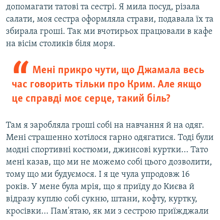
допомагати татові та сестрі. Я мила посуд, різала
салати, моя сестра оформляла страви, подавала їх та
збирала гроші. Так ми вчотирьох працювали в кафе
на вісім столиків біля моря.
Мені прикро чути, що Джамала весь
час говорить тільки про Крим. Але якщо
це справді моє серце, такий біль?
Там я заробляла гроші собі на навчання й на одяг.
Мені страшенно хотілося гарно одягатися. Тоді були
модні спортивні костюми, джинсові куртки... Тато
мені казав, що ми не можемо собі цього дозволити,
тому що ми будуємося. І я це чула упродовж 16
років. У мене була мрія, що я приїду до Києва й
відразу куплю собі сукню, штани, кофту, куртку,
кросівки... Пам'ятаю, як ми з сестрою приїжджали