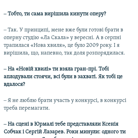
‒ Тобто, ти сама вирішила кинути оперу?
‒ Так. У принципі, мене вже були готові брати в
оперну студію «Ла Скала» у вересні. А в серпні
трапилася «Нова хвиля», це було 2009 року. І я
вирішила, що, напевно, так доля розпорядилася.
‒ На «Новій хвилі» ти взяла гран-прі. Тобі
аплодували стоячи, всі були в захваті. Як тобі це
вдалося?
‒ Я не люблю брати участь у конкурсі, в конкурсі
треба перемагати.
‒ На сцені в Юрмалі тебе представляли Ксенія
Собчак і Сергій Лазарев. Роки минули: одного ти