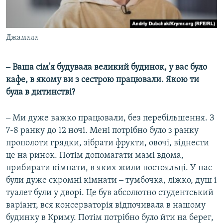
Джамала
‒ Ваша сім'я будувала великий будинок, у вас було
кафе, в якому ви з сестрою працювали. Якою ти
була в дитинстві?
‒ Ми дуже важко працювали, без перебільшення. З
7-8 ранку до 12 ночі. Мені потрібно було з ранку
прополоти грядки, зібрати фрукти, овочі, віднести
це на ринок. Потім допомагати мамі вдома,
прибирати кімнати, в яких жили постояльці. У нас
були дуже скромні кімнати ‒ тумбочка, ліжко, душ і
туалет були у дворі. Це був абсолютно студентський
варіант, вся консерваторія відпочивала в нашому
будинку в Криму. Потім потрібно було йти на берег,