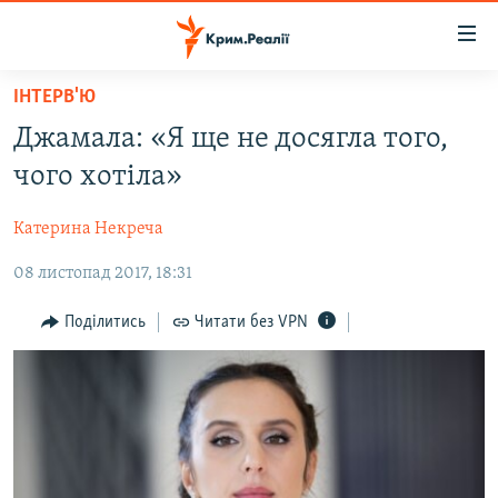
Доступність
посилання
Перейти
ІНТЕРВ'Ю
до
НОВИНИ
Джамала: «Я ще не досягла того,
основного
ВОДА.КРИМ
матеріалу
чого хотіла»
ВІДЕО ТА ФОТО
Перейти
до
Катерина Некреча
ПОЛІТИКА
основної
08 листопад 2017, 18:31
БЛОГИ
навігації
Перейти
ПОГЛЯД
Поділитись
Читати без VPN
до
ІНТЕРВ'Ю
пошуку
ВСЕ ЗА ДЕНЬ
СПЕЦПРОЕКТИ
ЯК ОБІЙТИ БЛОКУВАННЯ
ДЕПОРТАЦІЯ