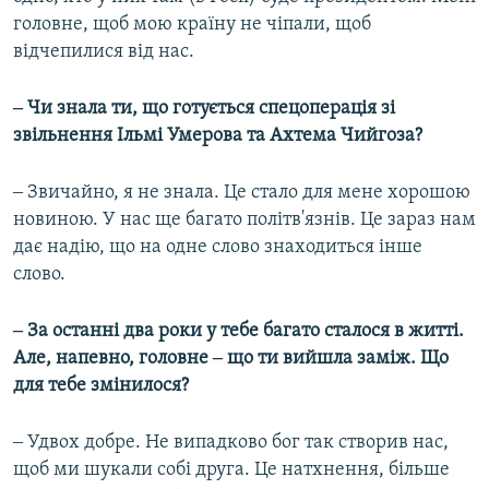
головне, щоб мою країну не чіпали, щоб
відчепилися від нас.
‒ Чи знала ти, що готується спецоперація зі
звільнення Ільмі Умерова та Ахтема Чийгоза?
‒ Звичайно, я не знала. Це стало для мене хорошою
новиною. У нас ще багато політв'язнів. Це зараз нам
дає надію, що на одне слово знаходиться інше
слово.
‒ За останні два роки у тебе багато сталося в житті.
Але, напевно, головне ‒ що ти вийшла заміж. Що
для тебе змінилося?
‒ Удвох добре. Не випадково бог так створив нас,
щоб ми шукали собі друга. Це натхнення, більше