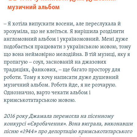
музичний альбом
‒ Я хотіла випускати восени, але переслухала й
зрозуміла, що не клеїться. Я вирішила розділити
англомовний альбом і україномовний. Мені дуже
подобається працювати з українською мовою, тому
що вона неймовірно мелодійна. В тій музиці, яку я
пропагую ‒ соул, заснованій на джазових
традиціях, фанкових, ‒ ще багато простору для
роботи. Тому я хочу написати дуже душевний
музичний альбом. Робота йде, я не розчарую.
Однозначно, варто чекати альбом і
кримськотатарською мовою.
2016 року Джамала перемогла на пісенному
конкурсі «Євробачення». Вона виграла, виконавши
пісню «1944» про депортацію кримськотатарського