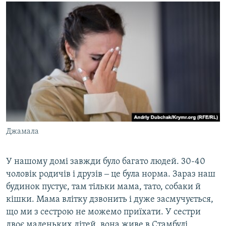
Джамала
У нашому домі завжди було багато людей. 30-40
чоловік родичів і друзів ‒ це була норма. Зараз наш
будинок пустує, там тільки мама, тато, собаки й
кішки. Мама влітку дзвонить і дуже засмучується,
що ми з сестрою не можемо приїхати. У сестри
двоє маленьких дітей, вона живе в Стамбулі.