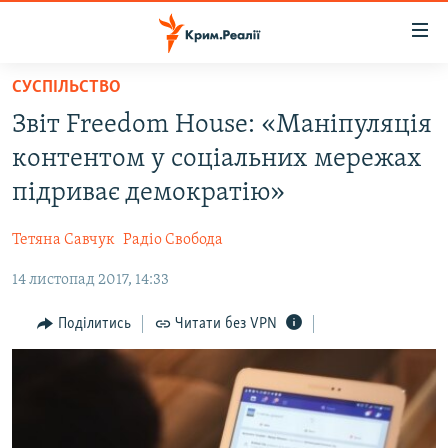
Доступність
посилання
Перейти
СУСПІЛЬСТВО
до
НОВИНИ
Звіт ​Freedom House: «Маніпуляція
основного
ВОДА.КРИМ
матеріалу
контентом у соціальних мережах
ВІДЕО ТА ФОТО
Перейти
підриває демократію»
до
ПОЛІТИКА
основної
Тетяна Савчук
Радіо Свобода
БЛОГИ
навігації
Перейти
14 листопад 2017, 14:33
ПОГЛЯД
до
ІНТЕРВ'Ю
Поділитись
Читати без VPN
пошуку
ВСЕ ЗА ДЕНЬ
СПЕЦПРОЕКТИ
ЯК ОБІЙТИ БЛОКУВАННЯ
ДЕПОРТАЦІЯ