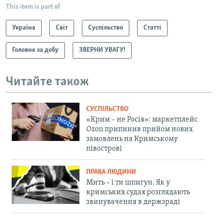
This item is part of
Україна
Світ
Суспільство
Статті
Головне за добу
ЗВЕРНИ УВАГУ!
Читайте також
СУСПІЛЬСТВО
«Крим – не Росія»: маркетплейс
Ozon припинив прийом нових
замовлень на Кримському
півострові
ПРАВА ЛЮДИНИ
Мить – і ти шпигун. Як у
кримських судах розглядають
звинувачення в держзраді