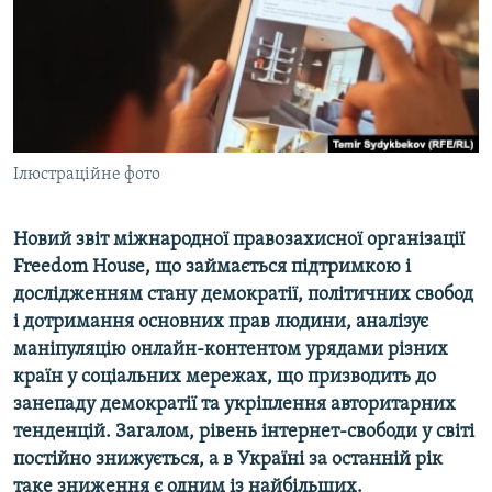
ВІДЕОУРОКИ «ELIFBE»
Русский
СВІДЧЕННЯ ОКУПАЦІЇ
Qırımtatar
УКРАЇНСЬКА ПРОБЛЕМА КРИМУ
ДОЛУЧАЙСЯ!
ІНФОГРАФІКА
Ілюстраційне фото
Новий звіт міжнародної правозахисної організації
Усі сайти RFE/RL
Freedom
House
, що займається підтримкою і
дослідженням стану демократії, політичних свобод
і дотримання основних прав людини, аналізує
маніпуляцію онлайн-контентом урядами різних
країн у соціальних мережах, що призводить до
занепаду демократії та укріплення авторитарних
тенденцій.
Загалом,
рівень інтернет-свободи у світі
постійно знижується, а в Україні за останній рік
таке зниження є одним із найбільших.