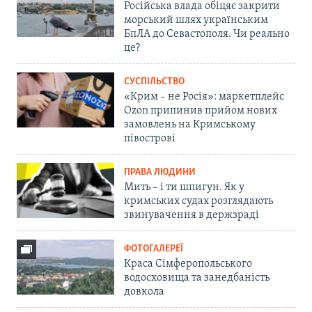
Російська влада обіцяє закрити
морський шлях українським
БпЛА до Севастополя. Чи реально
це?
СУСПІЛЬСТВО
«Крим – не Росія»: маркетплейс
Ozon припинив прийом нових
замовлень на Кримському
півострові
ПРАВА ЛЮДИНИ
Мить – і ти шпигун. Як у
кримських судах розглядають
звинувачення в держзраді
ФОТОГАЛЕРЕЇ
Краса Сімферопольського
водосховища та занедбаність
довкола