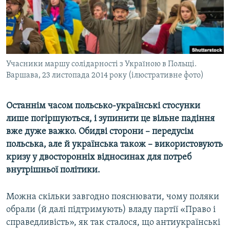
ВІДЕОУРОКИ «ELIFBE»
Русский
СВІДЧЕННЯ ОКУПАЦІЇ
Qırımtatar
УКРАЇНСЬКА ПРОБЛЕМА КРИМУ
ДОЛУЧАЙСЯ!
Учасники маршу солідарності з Україною в Польщі.
ІНФОГРАФІКА
Варшава, 23 листопада 2014 року (ілюстративне фото)
Останнім часом польсько-українські стосунки
Усі сайти RFE/RL
лише погіршуються, і зупинити це вільне падіння
вже дуже важко. Обидві сторони – передусім
польська, але й українська також – використовують
кризу у двосторонніх відносинах для потреб
внутрішньої політики.
Можна скільки завгодно пояснювати, чому поляки
обрали (й далі підтримують) владу партії «Право і
справедливість», як так сталося, що антиукраїнські