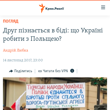
Доступність
посилання
Перейти
ПОГЛЯД
до
НОВИНИ
Друг пізнається в біді: що Україні
основного
ВОДА.КРИМ
матеріалу
робити з Польщею?
ВІДЕО ТА ФОТО
Перейти
до
Андрій Любка
ПОЛІТИКА
основної
14 листопад 2017, 23:00
БЛОГИ
навігації
Перейти
ПОГЛЯД
Поділитись
Читати без VPN
до
ІНТЕРВ'Ю
пошуку
ВСЕ ЗА ДЕНЬ
СПЕЦПРОЕКТИ
ЯК ОБІЙТИ БЛОКУВАННЯ
ДЕПОРТАЦІЯ