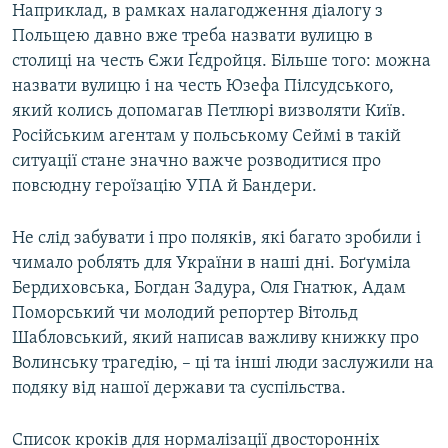
Наприклад, в рамках налагодження діалогу з
Польщею давно вже треба назвати вулицю в
столиці на честь Єжи Ґєдройця. Більше того: можна
назвати вулицю і на честь Юзефа Пілсудського,
який колись допомагав Петлюрі визволяти Київ.
Російським агентам у польському Сеймі в такій
ситуації стане значно важче розводитися про
повсюдну героїзацію УПА й Бандери.
Не слід забувати і про поляків, які багато зробили і
чимало роблять для України в наші дні. Боґуміла
Бердиховська, Богдан Задура, Оля Гнатюк, Адам
Поморський чи молодий репортер Вітольд
Шабловський, який написав важливу книжку про
Волинську трагедію, – ці та інші люди заслужили на
подяку від нашої держави та суспільства.
Список кроків для нормалізації двосторонніх