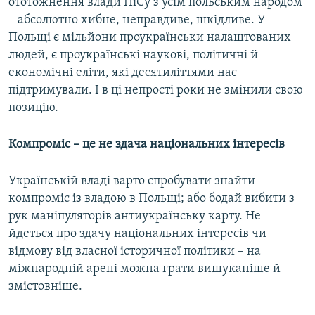
ототожнення влади ПіСу з усім польським народом
– абсолютно хибне, неправдиве, шкідливе. У
Польщі є мільйони проукраїнськи налаштованих
людей, є проукраїнські наукові, політичні й
економічні еліти, які десятиліттями нас
підтримували. І в ці непрості роки не змінили свою
позицію.
Компроміс – це не здача національних інтересів
Українській владі варто спробувати знайти
компроміс із владою в Польщі; або бодай вибити з
рук маніпуляторів антиукраїнську карту. Не
йдеться про здачу національних інтересів чи
відмову від власної історичної політики – на
міжнародній арені можна грати вишуканіше й
змістовніше.