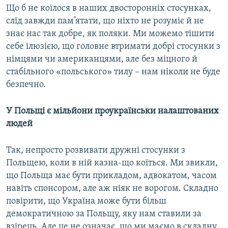
Що б не коїлося в наших двосторонніх стосунках,
слід завжди пам’ятати, що ніхто не розуміє й не
знає нас так добре, як поляки. Ми можемо тішити
себе ілюзією, що головне втримати добрі стосунки з
німцями чи американцями, але без міцного й
стабільного «польського» тилу – нам ніколи не буде
безпечно.
У Польщі є мільйони проукраїнськи налаштованих
людей
Так, непросто розвивати дружні стосунки з
Польщею, коли в ній казна-що коїться. Ми звикли,
що Польща має бути прикладом, адвокатом, часом
навіть спонсором, але аж ніяк не ворогом. Складно
повірити, що Україна може бути більш
демократичною за Польщу, яку нам ставили за
взірець. Але це не означає, що ми маємо в складну