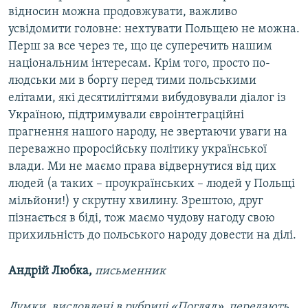
відносин можна продовжувати, важливо
усвідомити головне: нехтувати Польщею не можна.
Перш за все через те, що це суперечить нашим
національним інтересам. Крім того, просто по-
людськи ми в боргу перед тими польськими
елітами, які десятиліттями вибудовували діалог із
Україною, підтримували євроінтеграційні
прагнення нашого народу, не звертаючи уваги на
переважно проросійську політику української
влади. Ми не маємо права відвернутися від цих
людей (а таких – проукраїнських – людей у Польщі
мільйони!) у скрутну хвилину. Зрештою, друг
пізнається в біді, тож маємо чудову нагоду свою
прихильність до польського народу довести на ділі.
Андрій Любка,
письменник
Думки, висловлені в рубриці «Погляд», передають