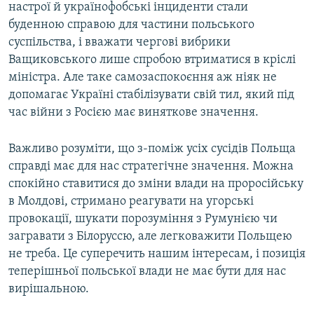
настрої й українофобські інциденти стали
буденною справою для частини польського
суспільства, і вважати чергові вибрики
Ващиковського лише спробою втриматися в кріслі
міністра. Але таке самозаспокоєння аж ніяк не
допомагає Україні стабілізувати свій тил, який під
час війни з Росією має виняткове значення.
Важливо розуміти, що з-поміж усіх сусідів Польща
справді має для нас стратегічне значення. Можна
спокійно ставитися до зміни влади на проросійську
в Молдові, стримано реагувати на угорські
провокації, шукати порозуміння з Румунією чи
загравати з Білоруссю, але легковажити Польщею
не треба. Це суперечить нашим інтересам, і позиція
теперішньої польської влади не має бути для нас
вирішальною.