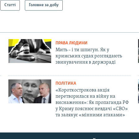
Статті
Головне за добу
ПРАВА ЛЮДИНИ
Мить – і ти шпигун. Як у
кримських судах розглядають
звинувачення в держзраді
ПОЛІТИКА
«Короткострокова акція
перетворилася на війну на
виснаження»: Як пропаганда РФ
у Криму пояснює невдачі «СВО»
та залякує «мінними атаками»