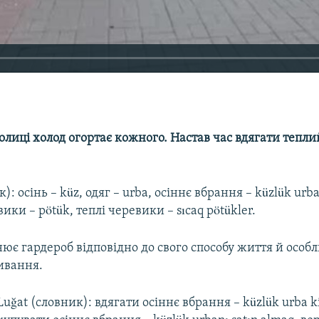
олиці холод огортає кожного. Настав час вдягати теплий
): осінь – küz, одяг – urba, осіннє вбрання – küzlük urba
ики – pötük, теплі черевики – sıcaq pötükler.
є гардероб відповідно до свого способу життя й особ
ивання.
Luğat (словник): вдягати осіннє вбрання – küzlük urba 