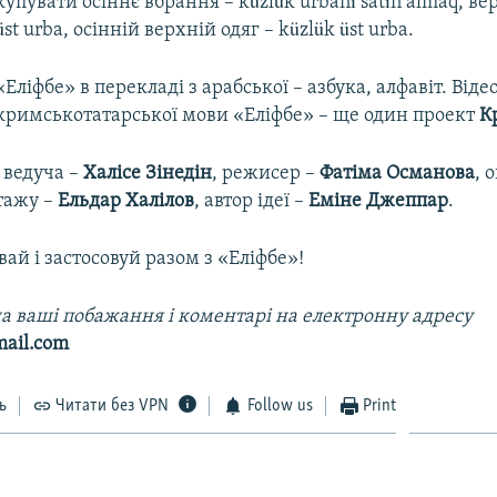
купувати осіннє вбрання – küzlük urbanı satın almaq, ве
üst urba, осінній верхній одяг – küzlük üst urba.
«Еліфбе» в перекладі з арабської – азбука, алфавіт. Від
кримськотатарської мови «Еліфбе» – ще один проект
К
і ведуча –
Халісе Зінедін
, режисер –
Фатіма Османова
, 
тажу –
Ельдар Халілов
, автор ідеї –
Еміне Джеппар
.
вай і застосовуй разом з «Еліфбе»!
а ваші побажання і коментарі на електронну адресу
mail.com
ь
Читати без VPN
Follow us
Print