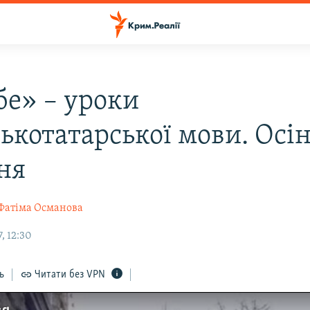
бе» – уроки
ькотатарської мови. Осі
ня
Фатіма Османова
, 12:30
ь
Читати без VPN