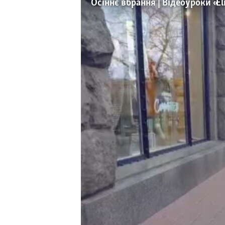
ВІДЕОУРОКИ «ELIFBE»
Осіннє вбрання | Відеоуроки «El
СВІДЧЕННЯ ОКУПАЦІЇ
УКРАЇНСЬКА ПРОБЛЕМА КРИМУ
ІНФОГРАФІКА