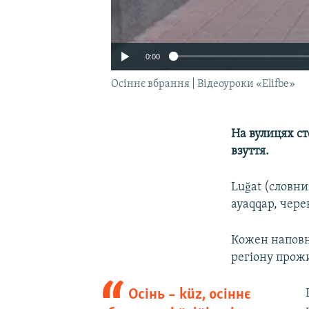
0:00
Осіннє вбрання | Відеоуроки «Elifbe»
На вулицях ст
взуття.
Luğat (словник
ayaqqap, черев
Кожен наповню
регіону прож
Осінь – küz, осіннє