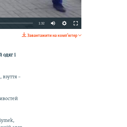
1:32
Завантажити на комп'ютер
EMBED
SHARE
 одяг і
, взуття –
ливостей
kiymek,