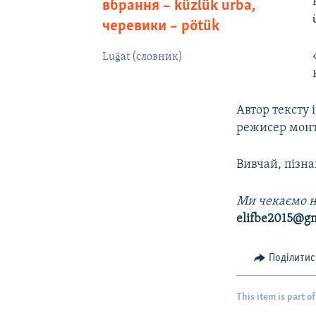
вбрання – küzlük urba,
черевики – pötük
Luğat (словник)
Автор тексту 
режисер мон
Вивчай, пізна
Ми чекаємо н
elifbe2015@g
Поділитис
This item is part of