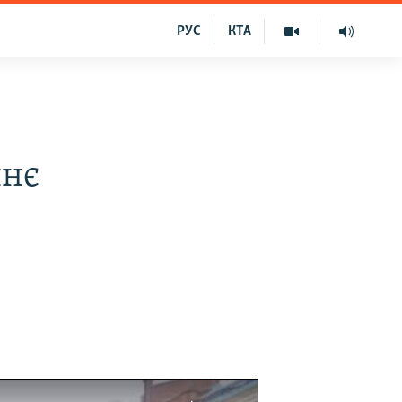
РУС
КТА
ннє