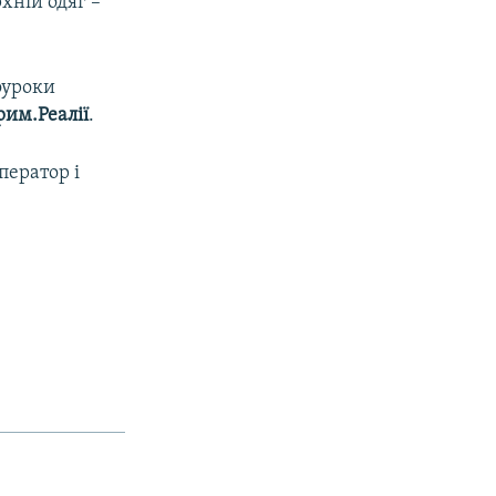
рхній одяг –
еоуроки
рим.Реалії
.
оператор і