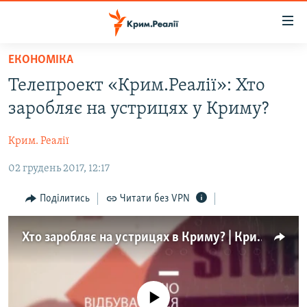
Доступність
посилання
Перейти
ЕКОНОМІКА
до
НОВИНИ
Телепроект «Крим.Реалії»: Хто
основного
ВОДА.КРИМ
матеріалу
заробляє на устрицях у Криму?
ВІДЕО ТА ФОТО
Перейти
до
Крим. Реалії
ПОЛІТИКА
основної
02 грудень 2017, 12:17
БЛОГИ
навігації
Перейти
ПОГЛЯД
Поділитись
Читати без VPN
до
ІНТЕРВ'Ю
пошуку
Хто заробляє на устрицях в Криму? | Крим.Реалії ТВ
ВСЕ ЗА ДЕНЬ
СПЕЦПРОЕКТИ
ЯК ОБІЙТИ БЛОКУВАННЯ
ДЕПОРТАЦІЯ
No media source currently available