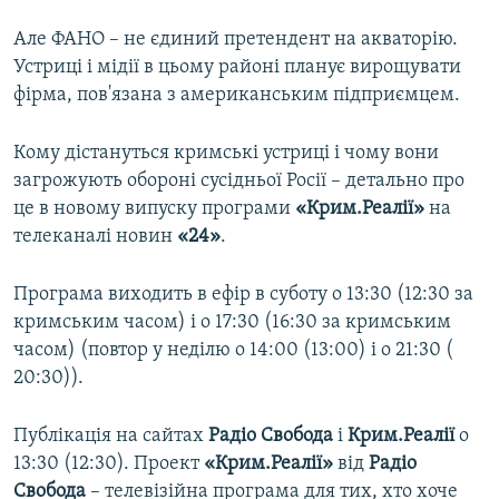
Але ФАНО – не єдиний претендент на акваторію.
Устриці і мідії в цьому районі планує вирощувати
фірма, пов'язана з американським підприємцем.
Кому дістануться кримські устриці і чому вони
загрожують обороні сусідньої Росії – детально про
це в новому випуску програми
«Крим.Реалії»
на
телеканалі новин
«24»
.
Програма виходить в ефір в суботу о 13:30 (12:30 за
кримським часом) і о 17:30 (16:30 за кримським
часом) (повтор у неділю о 14:00 (13:00) і о 21:30 (
20:30)).
Публікація на сайтах
Радіо Свобода
і
Крим.Реалії
о
13:30 (12:30). Проект
«Крим.Реалії»
від
Радіо
Свобода
– телевізійна програма для тих, хто хоче