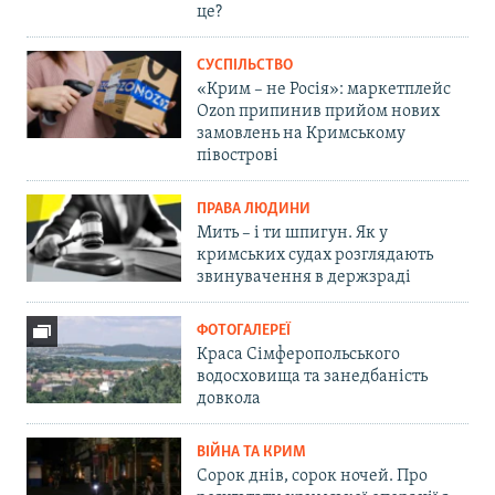
це?
СУСПІЛЬСТВО
«Крим – не Росія»: маркетплейс
Ozon припинив прийом нових
замовлень на Кримському
півострові
ПРАВА ЛЮДИНИ
Мить – і ти шпигун. Як у
кримських судах розглядають
звинувачення в держзраді
ФОТОГАЛЕРЕЇ
Краса Сімферопольського
водосховища та занедбаність
довкола
ВІЙНА ТА КРИМ
Сорок днів, сорок ночей. Про