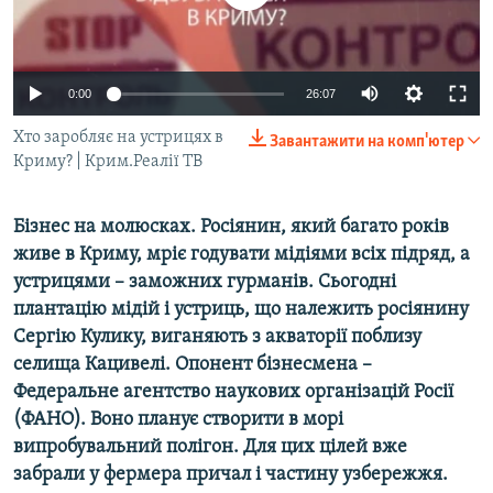
ВІДЕОУРОКИ «ELIFBE»
Русский
СВІДЧЕННЯ ОКУПАЦІЇ
Qırımtatar
0:00
26:07
УКРАЇНСЬКА ПРОБЛЕМА КРИМУ
ДОЛУЧАЙСЯ!
Хто заробляє на устрицях в
ІНФОГРАФІКА
Завантажити на комп'ютер
Криму? | Крим.Реалії ТВ
Бізнес на молюсках. Росіянин, який багато років
Усі сайти RFE/RL
живе в Криму, мріє годувати мідіями всіх підряд, а
устрицями – заможних гурманів. Сьогодні
плантацію мідій і устриць, що належить росіянину
Сергію Кулику, виганяють з акваторії поблизу
селища Кацивелі. Опонент бізнесмена –
Федеральне агентство наукових організацій Росії
(ФАНО). Воно планує створити в морі
випробувальний полігон. Для цих цілей вже
забрали у фермера причал і частину узбережжя.