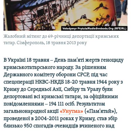
ВІДЕОУРОКИ «ELIFBE»
Русский
СВІДЧЕННЯ ОКУПАЦІЇ
Qırımtatar
УКРАЇНСЬКА ПРОБЛЕМА КРИМУ
ДОЛУЧАЙСЯ!
Жалобний мітинг до 69-річниці депортації кримських
ІНФОГРАФІКА
татар. Сімферополь, 18 травня 2013 року
В Україні 18 травня ‒ День пам'яті жертв геноциду
Усі сайти RFE/RL
кримськотатарського народу. За рішенням
Державного комітету оборони СРСР, під час
спецоперації НКВС-НКДБ 18-20 травня 1944 року з
Криму до Середньої Азії, Сибіру та Уралу були
депортовані всі кримські татари, за офіційними
повідомленнями ‒ 194 111 осіб. Результатом
загальнонародної акції
«Унутма»
(«Пам'ятай»),
проведеної в 2004-2011 роках у Криму, став збір
близько 950 спогадів очевидців вчиненого над