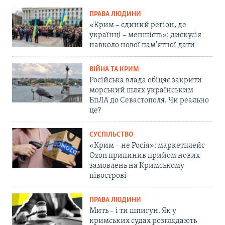
ПРАВА ЛЮДИНИ
«Крим – єдиний регіон, де
українці – меншість»: дискусія
навколо нової пам'ятної дати
ВІЙНА ТА КРИМ
Російська влада обіцяє закрити
морський шлях українським
БпЛА до Севастополя. Чи реально
це?
СУСПІЛЬСТВО
«Крим – не Росія»: маркетплейс
Ozon припинив прийом нових
замовлень на Кримському
півострові
ПРАВА ЛЮДИНИ
Мить – і ти шпигун. Як у
кримських судах розглядають