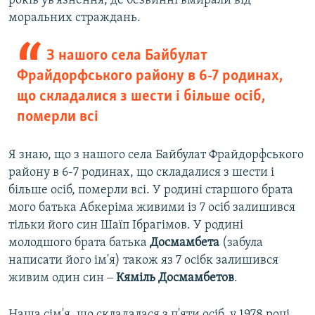
років ув'язнення, де безвинні вмирали від
моральних страждань.
З нашого села Байбулат
Фрайдорфського району в 6-7 родинах,
що складалися з шести і більше осіб,
померли всі
Я знаю, що з нашого села Байбулат Фрайдорфського
району в 6-7 родинах, що складалися з шести і
більше осіб, померли всі. У родині старшого брата
мого батька Абкеріма живими із 7 осіб залишився
тільки його син Шаїп Ібрагімов. У родині
молодшого брата батька
Досмамбета
(забула
написати його ім'я) також яз 7 осібк залишився
живим один син ‒
Кяміль Досмамбетов
.
Наша сім'я, що складалася з п'яти осіб, у 1978 році