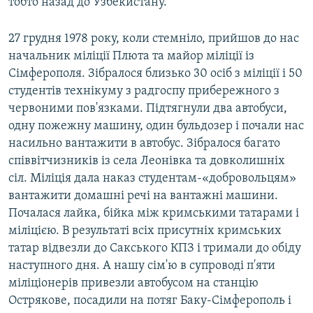
тобто назад до Узбекистану.
27 грудня 1978 року, коли стемніло, прийшов до нас
начальник міліції Плюта та майор міліції із
Сімферополя. Зібралося близько 30 осіб з міліції і 50
студентів технікуму з радгоспу прибережного з
червоними пов'язками. Підтягнули два автобуси,
одну пожежну машину, один бульдозер і почали нас
насильно вантажити в автобус. Зібралося багато
співвітчизників із села Леонівка та довколишніх
сіл. Міліція дала наказ студентам-«добровольцям»
вантажити домашні речі на вантажні машини.
Почалася лайка, бійка між кримськими татарами і
міліцією. В результаті всіх присутніх кримських
татар відвезли до Сакського КПЗ і тримали до обіду
наступного дня. А нашу сім'ю в супроводі п'яти
міліціонерів привезли автобусом на станцію
Острякове, посадили на потяг Баку-Сімферополь і