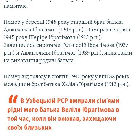
пам'ятаю.
Помер у березні 1945 року старший брат батька
Аджімолла Ібрагімов (1908 р.н.). Померла в червні
1945 року Шеріфе Ібрагімова (1915 р.н.).
Залишилися сиротами Гульперій Ібрагімова (1937
р.н.) й Аджігельди Ібрагімов (1939 р.н.), яких взяли
на виховання родичі батька.
Помер від голоду в жовтні 1945 року у віці 32 років
молодший брат батька Халіль Ібрагімов (1913 р.н.).
В Узбецькій РСР вмирали сім'ями
рідні мого батька Веліля Ібрагімова в
той час, коли він воював, захищаючи
своїх близьких