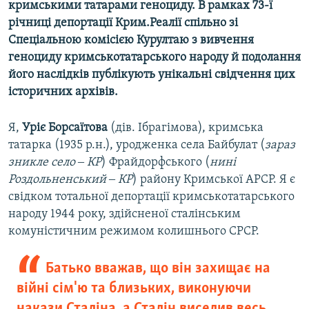
кримськими татарами геноциду. В рамках 73-ї
річниці депортації Крим.Реалії спільно зі
Спеціальною комісією Курултаю з вивчення
геноциду кримськотатарського народу й подолання
його наслідків публікують унікальні свідчення цих
історичних архівів.
Я,
Уріє Борсаїтова
(дів. Ібрагімова), кримська
татарка (1935 р.н.), уродженка села Байбулат (
зараз
зникле село ‒ КР
) Фрайдорфського (
нині
Роздольненський ‒ КР
) району Кримської АРСР. Я є
свідком тотальної депортації кримськотатарського
народу 1944 року, здійсненої сталінським
комуністичним режимом колишнього СРСР.
Батько вважав, що він захищає на
війні сім'ю та близьких, виконуючи
накази Сталіна, а Сталін виселив весь