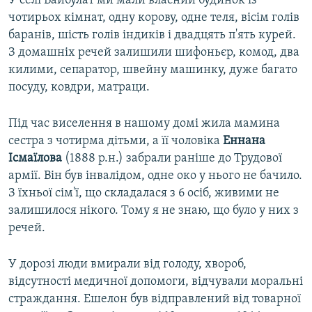
У селі Байбулат ми мали власний будинок із
чотирьох кімнат, одну корову, одне теля, вісім голів
баранів, шість голів індиків і двадцять п'ять курей.
З домашніх речей залишили шифоньєр, комод, два
килими, сепаратор, швейну машинку, дуже багато
посуду, ковдри, матраци.
Під час виселення в нашому домі жила мамина
сестра з чотирма дітьми, а її чоловіка
Еннана
Ісмаїлова
(1888 р.н.) забрали раніше до Трудової
армії. Він був інвалідом, одне око у нього не бачило.
З їхньої сім'ї, що складалася з 6 осіб, живими не
залишилося нікого. Тому я не знаю, що було у них з
речей.
У дорозі люди вмирали від голоду, хвороб,
відсутності медичної допомоги, відчували моральні
страждання. Ешелон був відправлений від товарної