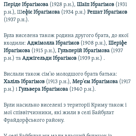
Періде Ібрагімова
(1928 р.н.),
Шаїп Ібрагімов
(1931
р.н.), Ш
ефіє Ібрагімова
(1934 р.н.)
Решат Ібрагімов
(1937 р.н.).
Була виселена також родина другого брата, до якої
входили:
Аджімолла Ібрагімов
(1908 р.н.),
Шеріфе
Ібрагімова
(1915 р.н.),
Гульперій Ібрагімова
(1937
р.н.) та
Аджігельди Ібрагімов
(1939 р.н.) .
Вислали також сім'ю молодшого брата батька:
Халіль Ібрагімов
(1913 р.н.),
Мер'єм Ібрагімова
(1917
р.н.) і
Гульвера Ібрагімова
(1940 р.н.).
Були насильно виселені з території Криму також і
мої співвітчизники, які жили в селі Байбулат
Фрайдорфського району.