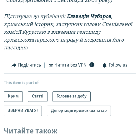
(Спогад датований 3 листопада 2009 року)
Підготував до публікації
Ельведін Чубаров
,
кримський історик, заступник голови Спеціальної
комісії Курултаю з вивчення геноциду
кримськотатарського народу й подолання його
наслідків
Поділитись
Читати без VPN
Follow us
This item is part of
Крим
Статті
Головне за добу
ЗВЕРНИ УВАГУ!
Депортація кримських татар
Читайте також