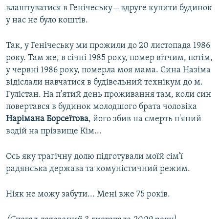
влаштуватися в Генічеську ‒ вдруге купити будинок
у нас не було коштів.
Так, у Генічеську ми прожили до 20 листопада 1986
року. Там же, в січні 1985 року, помер вітчим, потім,
у червні 1986 року, померла моя мама. Сина Назіма
відіслали навчатися в будівельний технікум до м.
Гулістан. На п'ятий день проживання там, коли син
повертався в будинок молодшого брата чоловіка
Нарімана Борсеїтова
, його збив на смерть п'яний
водій на прізвище Кім...
Ось яку трагічну долю підготували моїй сім'ї
радянська держава та комуністичний режим.
Ніяк не можу забути... Мені вже 75 років.