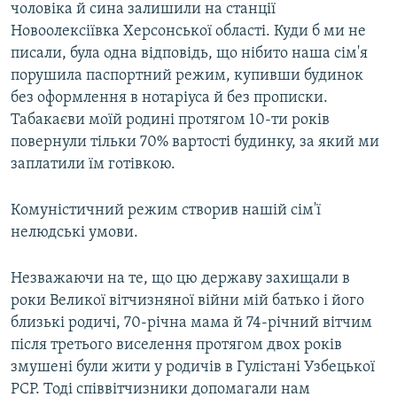
чоловіка й сина залишили на станції
Новоолексіївка Херсонської області. Куди б ми не
писали, була одна відповідь, що нібито наша сім'я
порушила паспортний режим, купивши будинок
без оформлення в нотаріуса й без прописки.
Табакаєви моїй родині протягом 10-ти років
повернули тільки 70% вартості будинку, за який ми
заплатили їм готівкою.
Комуністичний режим створив нашій сім'ї
нелюдські умови.
Незважаючи на те, що цю державу захищали в
роки Великої вітчизняної війни мій батько і його
близькі родичі, 70-річна мама й 74-річний вітчим
після третього виселення протягом двох років
змушені були жити у родичів в Гулістані Узбецької
РСР. Тоді співвітчизники допомагали нам