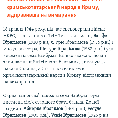
кримськотатарський народ з Криму,
відправивши на вимирання
18 травня 1944 року, під час спецоперації військ
НКВC, я та члени моєї сім'ї e складі: мати,
Вазіфе
Ібрагімова
(1910 р.н.), я, Уріє Ібрагімова (1935 р.н.) і
молодша сестра,
Шекуре Ібрагімова
(1938 р.н.) були
виселені із села Байбулат. Батько вважав, що він
захищає на війні сім'ю та близьких, виконуючи
накази Сталіна, а Сталін виселив весь
кримськотатарський народ з Криму, відправивши
на вимирання.
Окрім нашої сім'ї також із села Байбулат була
виселена сім'я старшого брата батька. До неї
входили:
Абкерім Ібрагімов
(1901 р.н.),
Ресуде
Ібрагімова
(1905 р.н.),
Усніє Ібрагімова
(1926 р.н.),