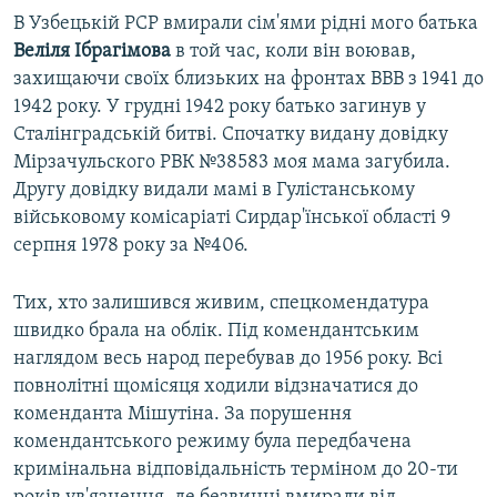
В Узбецькій РСР вмирали сім'ями рідні мого батька
Веліля Ібрагімова
в той час, коли він воював,
захищаючи своїх близьких на фронтах ВВВ з 1941 до
1942 року. У грудні 1942 року батько загинув у
Сталінградській битві. Спочатку видану довідку
Мірзачульского РВК №38583 моя мама загубила.
Другу довідку видали мамі в Гулістанському
військовому комісаріаті Сирдар'їнської області 9
серпня 1978 року за №406.
Тих, хто залишився живим, спецкомендатура
швидко брала на облік. Під комендантським
наглядом весь народ перебував до 1956 року. Всі
повнолітні щомісяця ходили відзначатися до
коменданта Мішутіна. За порушення
комендантського режиму була передбачена
кримінальна відповідальність терміном до 20-ти