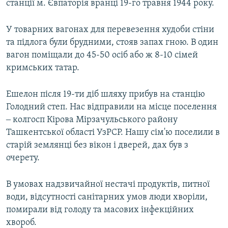
станції м. Євпаторія вранці 19-го травня 1944 року.
У товарних вагонах для перевезення худоби стіни
та підлога були брудними, стояв запах гною. В один
вагон поміщали до 45-50 осіб або ж 8-10 сімей
кримських татар.
Ешелон після 19-ти діб шляху прибув на станцію
Голодний степ. Нас відправили на місце поселення
‒ колгосп Кірова Мірзачульського району
Ташкентської області УзРСР. Нашу сім'ю поселили в
старій землянці без вікон і дверей, дах був з
очерету.
В умовах надзвичайної нестачі продуктів, питної
води, відсутності санітарних умов люди хворіли,
помирали від голоду та масових інфекційних
хвороб.