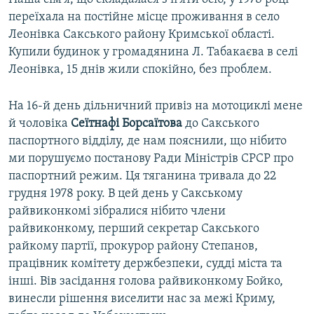
переїхала на постійне місце проживання в село
Леонівка Сакського району Кримської області.
Купили будинок у громадянина Л. Табакаєва в селі
Леонівка, 15 днів жили спокійно, без проблем.
На 16-й день дільничний привіз на мотоциклі мене
й чоловіка
Сеїтнафі Борсаїтова
до Сакського
паспортного відділу, де нам пояснили, що нібито
ми порушуємо постанову Ради Міністрів СРСР про
паспортний режим. Ця тяганина тривала до 22
грудня 1978 року. В цей день у Сакському
райвиконкомі зібралися нібито члени
райвиконкому, перший секретар Сакського
райкому партії, прокурор району Степанов,
працівник комітету держбезпеки, судді міста та
інші. Вів засідання голова райвиконкому Бойко,
винесли рішення виселити нас за межі Криму,