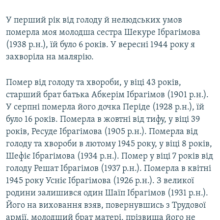
У перший рік від голоду й нелюдських умов
померла моя молодша сестра Шекуре Ібрагімова
(1938 р.н.), їй було 6 років. У вересні 1944 року я
захворіла на малярію.
Помер від голоду та хвороби, у віці 43 років,
старший брат батька Абкерім Ібрагімов (1901 р.н.).
У серпні померла його дочка Періде (1928 р.н.), їй
було 16 років. Померла в жовтні від тифу, у віці 39
років, Ресуде Ібрагімова (1905 р.н.). Померла від
голоду та хвороби в лютому 1945 року, у віці 8 років,
Шефіє Ібрагімова (1934 р.н.). Помер у віці 7 років від
голоду Решат Ібрагімов (1937 р.н.). Померла в квітні
1945 року Усніє Ібрагімова (1926 р.н.). З великої
родини залишився один Шаїп Ібрагімов (1931 р.н.).
Його на виховання взяв, повернувшись з Трудової
армії, молодший брат матері, прізвища його не