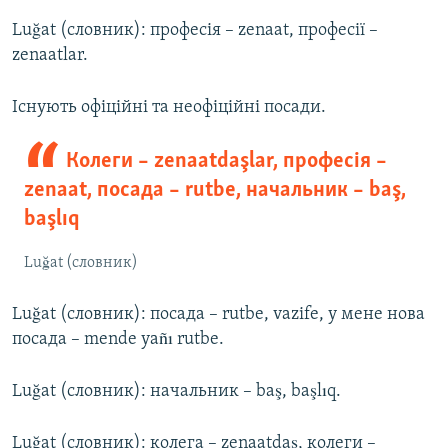
Luğat (словник): професія – zenaat, професії –
zenaatlar.
Існують офіційні та неофіційні посади.
Колеги – zenaatdaşlar, професія –
zenaat, посада – rutbe, начальник – baş,
başlıq
Luğat (словник)
Luğat (словник): посада – rutbe, vazife, у мене нова
посада – mende yañı rutbe.
Luğat (словник): начальник – baş, başlıq.
Luğat (словник): колега – zenaatdaş, колеги –