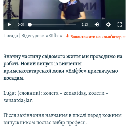
ВІДЕОУРОКИ «ELIFBE»
Русский
СВІДЧЕННЯ ОКУПАЦІЇ
Qırımtatar
0:00
1:13
УКРАЇНСЬКА ПРОБЛЕМА КРИМУ
ДОЛУЧАЙСЯ!
Посада | Відеоуроки «Elifbe»
ІНФОГРАФІКА
Завантажити на комп'ютер
Значну частину свідомого життя ми проводимо на
Усі сайти RFE/RL
роботі. Новий випуск із вивчення
кримськотатарської мови «Еліфбе» присвячуємо
посадам.
Luğat (словник): колега – zenaatdaş, колеги –
zenaatdaşlar.
Після закінчення навчання в школі перед кожним
випускником постає вибір професії.