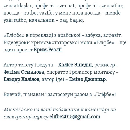
zenaatdaşlar, професія – zenaat, професії – zenaatlar,
посада – rutbe, vazife, у мене нова посада – mende
yañı rutbe, начальник – baş, başlıq.
«Еліфбе» в перекладі з арабської – азбука, алфавіт.
Відеоуроки кримськотатарської мови «Еліфбе» – ще
один проект
Крим.Реалії
.
Автор тексту і ведуча –
Халісе Зінедін
, режисер –
Фатіма Османова
, оператор і режисер монтажу –
Ельдар Халілов
, автор ідеї –
Еміне Джеппар
.
Вивчай, пізнавай і застосовуй разом з «Еліфбе»!
Ми чекаємо на ваші побажання й коментарі на
електронну адресу
elifbe2015@gmail.com