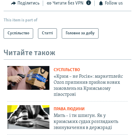
Поділитись
Читати без VPN
Follow us
This item is part of
Суспільство
Статті
Головне за добу
Читайте також
СУСПІЛЬСТВО
«Крим – не Росія»: маркетплейс
Ozon припинив прийом нових
замовлень на Кримському
півострові
ПРАВА ЛЮДИНИ
Мить – і ти шпигун. Як у
кримських судах розглядають
звинувачення в держзраді