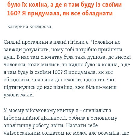
було їх коліна, а де я там буду із своїми
160? Я придумала, як все обладнати
Катерина Котлярова
Сильні прогалини в плані гігієни є. Чоловіки не
завжди розуміють, чому тобі потрібно прийняти
душ. В нас там спочатку була така душова, де високі
чоловіки, коли мились, то видно було їх коліна, а де
я там буду із своїми 160? Я придумала, як все
обладнати, чоловіки допомогли, і дівчата, які
підтягнулись до нас пізніше, вже більш-менш
умови мали.
У моєму військовому квитку я – спеціаліст з
інформаційної діяльності, робила в основному
аналітичну роботу, звіти. Назвати себе
універсальним солдатом не можу, але розуміла, що