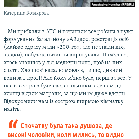
Катерина Котлярова
​– Ми приїхали в АТО й починали все робити з нуля:
формування батальйону «Айдар», реєстрація осіб
(майже одразу мали «200-го», але не знали хто,
звідки), побутові питання вирішували. Пам’ятаю,
хтось знайшов у лісі медичні ноші, щоб на них
спати. Хлопцеві казали: мовляв, ти що, дивний,
вони ж в крові! Але йому м’яко було, перш за все. У
нас із сестрою були свої спальники, але нам ще
хлопці відали матраци, за що ми їм дуже вдячні.
Відокремили нам із сестрою ширмою кімнатку
навіть.
Спочатку була така душова, де
високі чоловіки, коли мились, то видно