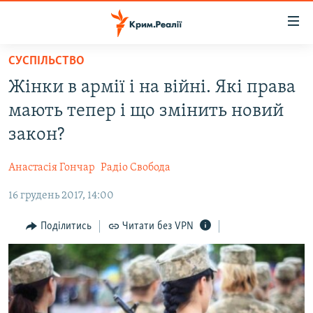
Доступність
посилання
Перейти
СУСПІЛЬСТВО
до
НОВИНИ
Жінки в армії і на війні. Які права
основного
ВОДА.КРИМ
матеріалу
мають тепер і що змінить новий
ВІДЕО ТА ФОТО
Перейти
закон?
до
ПОЛІТИКА
основної
Анастасія Гончар
Радіо Свобода
БЛОГИ
навігації
Перейти
16 грудень 2017, 14:00
ПОГЛЯД
до
ІНТЕРВ'Ю
Поділитись
Читати без VPN
пошуку
ВСЕ ЗА ДЕНЬ
СПЕЦПРОЕКТИ
ЯК ОБІЙТИ БЛОКУВАННЯ
ДЕПОРТАЦІЯ