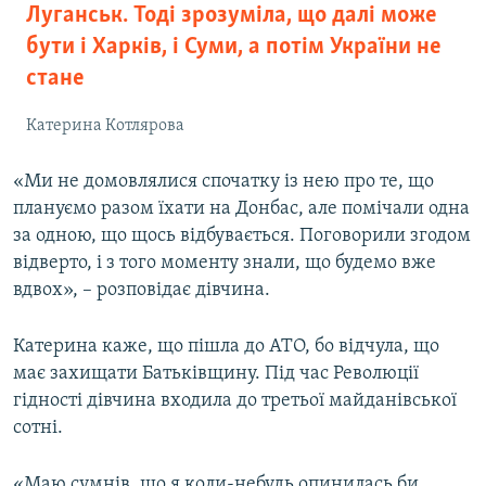
Луганськ. Тоді зрозуміла, що далі може
бути і Харків, і Суми, а потім України не
стане
Катерина Котлярова
«Ми не домовлялися спочатку із нею про те, що
плануємо разом їхати на Донбас, але помічали одна
за одною, що щось відбувається. Поговорили згодом
відверто, і з того моменту знали, що будемо вже
вдвох», – розповідає дівчина.
Катерина каже, що пішла до АТО, бо відчула, що
має захищати Батьківщину. Під час Революції
гідності дівчина входила до третьої майданівської
сотні.
«Маю сумнів, що я коли-небудь опинилась би