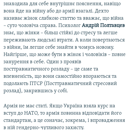
знаходила для себе внутрішнє пояснення, навіщо
вона йде на війну або до армії взагалі. Дехто
називає жінок слабкою статтю та вважає, що війна
– суто чоловіча справа. Психолог
Андрій Полтавцев
знає, що жінки – більш стійкі до стресу та легше
переживають людські втрати. А коли повертаються
з війни, їм легше себе знайти в чомусь новому.
Найгірше, що може бути в жінок і чоловіків – повне
занурення в себе. Один з проявів
посттравматичного розладу – це саме та
впевненість, що вони самостійно впораються та
подолають ПТСР (Посттравматичний стресовий
розлад), закрившись у собі.
Армія не має статі. Якщо Україна взяла курс на
вступ до НАТО, то армія повинна відповідати його
стандартам, а це означає, зокрема, і впровадження
в ній гендерно-чутливого захисту.