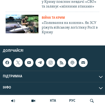
у Криму пояснює невдачі «СВО»
та залякує «мінними атаками»
ВІЙНА ТА КРИМ
«Полювання на колони». Як ЗСУ
ріжуть військову логістику Росії в
Криму
ДОЛУЧАЙСЯ!
ПІДТРИМКА
ІНФО
© Крим.Реалії, 2026 | Усі права застережено.
КТА
РУС