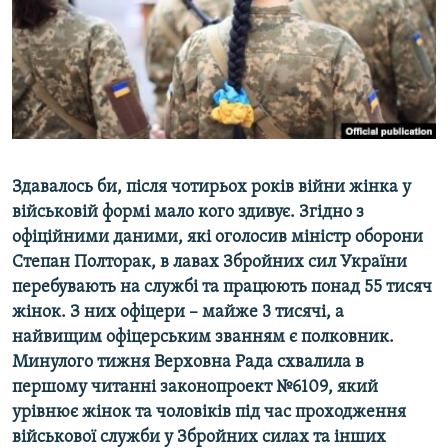
ВІДЕОУРОКИ «ELIFBE»
Русский
СВІДЧЕННЯ ОКУПАЦІЇ
Qırımtatar
УКРАЇНСЬКА ПРОБЛЕМА КРИМУ
ДОЛУЧАЙСЯ!
ІНФОГРАФІКА
Здавалось би, після чотирьох років війни жінка у
військовій формі мало кого здивує. Згідно з
Усі сайти RFE/RL
офіційними даними, які оголосив міністр оборони
Степан Полторак, в лавах Збройних сил України
перебувають на службі та працюють понад 55 тисяч
жінок. З них офіцери –​ майже 3 тисячі, а
найвищим офіцерським званням є полковник.
Минулого тижня Верховна Рада схвалила в
першому читанні законопроект №6109, який
урівнює жінок та чоловіків під час проходження
військової служби у Збройних силах та інших