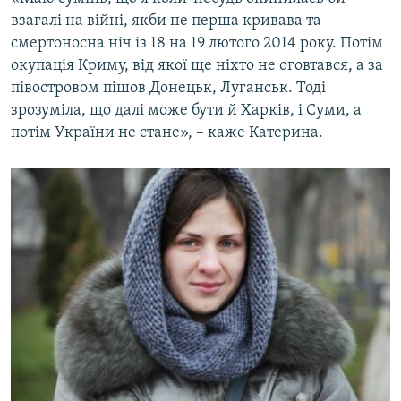
взагалі на війні, якби не перша кривава та
смертоносна ніч із 18 на 19 лютого 2014 року. Потім
окупація Криму, від якої ще ніхто не оговтався, а за
півостровом пішов Донецьк, Луганськ. Тоді
зрозуміла, що далі може бути й Харків, і Суми, а
потім України не стане», – каже Катерина.