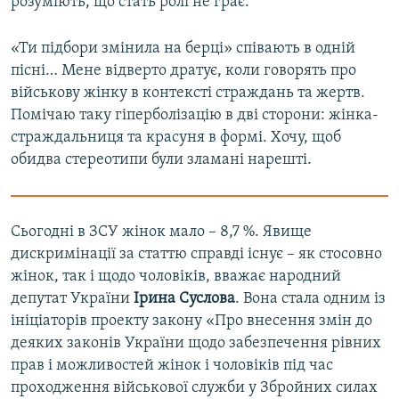
розуміють, що стать ролі не грає.
«Ти підбори змінила на берці» співають в одній
пісні… Мене відверто дратує, коли говорять про
військову жінку в контексті страждань та жертв.
Помічаю таку гіперболізацію в дві сторони: жінка-
страждальниця та красуня в формі. Хочу, щоб
обидва стереотипи були зламані нарешті.
Сьогодні в ЗСУ жінок мало – 8,7 %. Явище
дискримінації за статтю справді існує – як стосовно
жінок, так і щодо чоловіків, вважає народний
депутат України
Ірина Суслова
. Вона стала одним із
ініціаторів проекту закону «Про внесення змін до
деяких законів України щодо забезпечення рівних
прав і можливостей жінок і чоловіків під час
проходження військової служби у Збройних силах