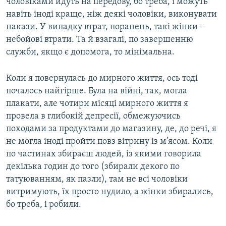
чоловіками йдуть на передову, бо треба, і можуть
навіть іноді краще, ніж деякі чоловіки, виконувати
накази. У випадку втрат, поранень, такі жінки –
небойові втрати. Та й взагалі, по завершенню
служби, якщо є допомога, то мінімальна.
Коли я повернулась до мирного життя, ось тоді
почалось найгірше. Була на війні, так, могла
плакати, але чотири місяці мирного життя я
провела в глибокій депресії, обмежуючись
походами за продуктами до магазину, де, до речі, я
не могла іноді пройти повз вітрину із м’ясом. Коли
по частинах збираєш людей, із якими говорила
декілька годин до того (збирали декого по
татуюванням, як пазли), там не всі чоловіки
витримують, їх просто нудило, а жінки збирались,
бо треба, і робили.