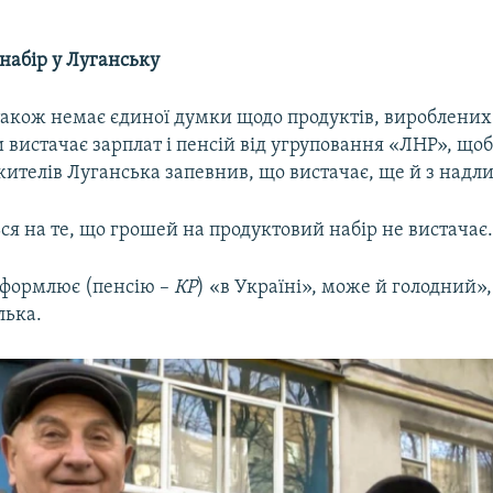
набір у Луганську
також немає єдиної думки щодо продуктів, вироблених
 вистачає зарплат і пенсій від угруповання «ЛНР», що
 жителів Луганська запевнив, що вистачає, ще й з над
ся на те, що грошей на продуктовий набір не вистачає
 оформлює (пенсію –
КР
) «в Україні», може й голодний»,
лька.