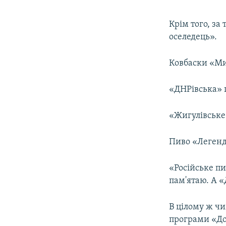
Крім того, з
оселедець».
Ковбаски «Мис
«ДНРівська» г
«Жигулівське»
Пиво «Легенда
«Російське пи
пам'ятаю. А «
В цілому ж ч
програми «Дон