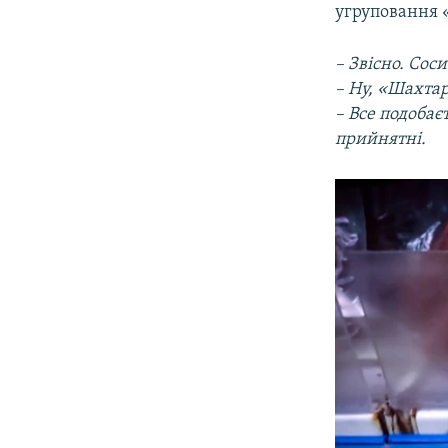
угруповання 
– Звісно. Сос
– Ну, «Шахта
– Все подобаєт
прийнятні.