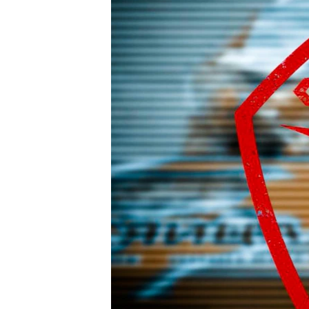
ВІДЕОУРОКИ «ELIFBE»
СВІДЧЕННЯ ОКУПАЦІЇ
УКРАЇНСЬКА ПРОБЛЕМА КРИМУ
ІНФОГРАФІКА