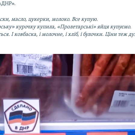
«ДНР».
иски, масло, цукерки, молоко. Все купую.
рську» курочку купила, «Пролетарські» яйця купуємо.
ься. І ковбаска, і молочне, і хліб, і булочки. Ціни теж д