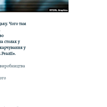
ьку. Чого там
і
во
а столах у
 харчування у
Реалії».
о виробництва
ого