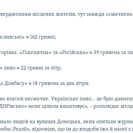
а твердженням місцевих жителів, тут завжди «смачнен
ливські» ≈ 162 гривні;
орілка: «Пшенична» та «Російська» ≈ 39 гривень за пі
 пиво ≈ 22 гривні за літр;
 Донбасу» ≈ 18 гривень за два літри.
во взагалі несмачне. Українське пиво... це було давнен
ДНРівське» мене цілком влаштовує», – розповідає місц
имало людей на вулицях Донецька, яких опитали журна
бас.Реалії», відповіли, що їм до вподоби їжа й напої 