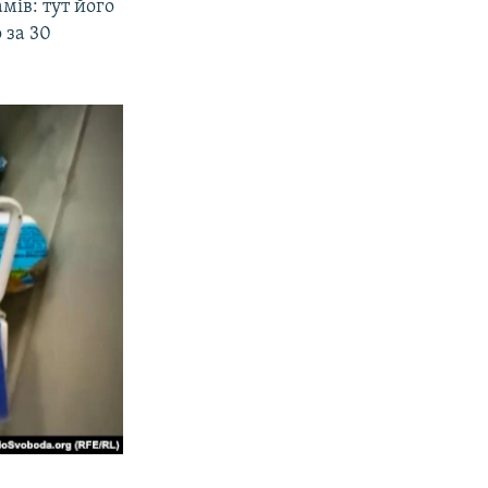
ів: тут його
 за 30