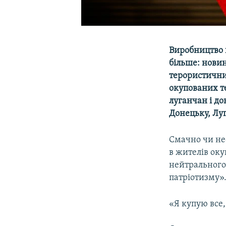
Виробництво 
більше: новин
терористични
окупованих те
луганчан і до
Донецьку, Луг
Смачно чи нес
в жителів ок
нейтрального
патріотизму»
«Я купую все,