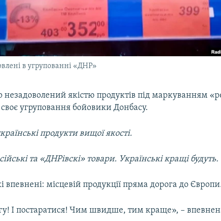
овлені в угрупованні «ДНР»
хто незадоволений якістю продуктів під маркуванням «р
 своє угруповання бойовики Донбасу.
 українські продукти вищої якості.
сійські та «ДНРівскі» товари. Українські кращі будуть.
і впевнені: місцевій продукції пряма дорога до Європи
гу! І постаратися! Чим швидше, тим краще», – впевнен