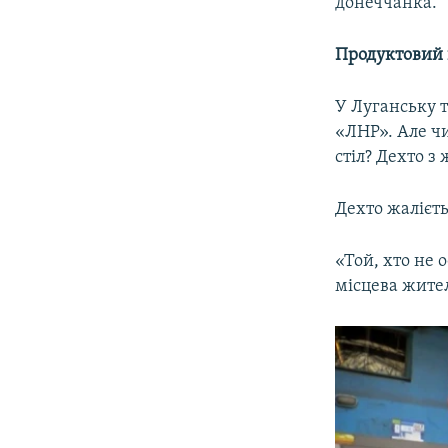
донеччанка.
Продуктовий 
У Луганську 
«ЛНР». Але чи
стіл? Дехто з
Дехто жалієть
«Той, хто не
місцева жите