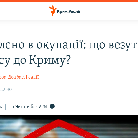
ено в окупації: що везуть
су до Криму?
ова
Донбас. Реалії
 22:30
ь
Читати без VPN