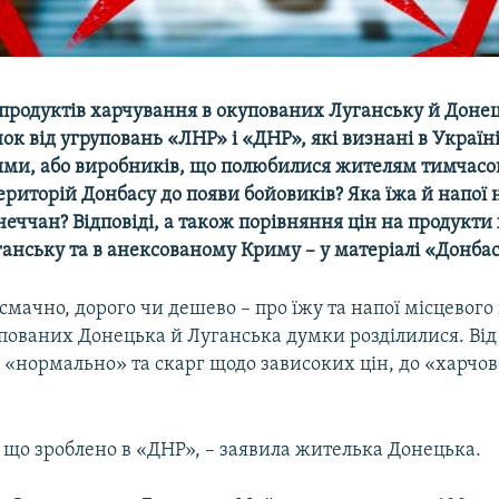
продуктів харчування в окупованих Луганську й Донец
ок від угруповань «ЛНР» і «ДНР», які визнані в Україн
ми, або виробників, що полюбилися жителям тимчасо
риторій Донбасу до появи бойовиків? Яка їжа й напої н
неччан? Відповіді, а також порівняння цін на продукти
анську та в анексованому Криму – у матеріалі «Донбас.
мачно, дорого чи дешево – про їжу та напої місцевог
упованих Донецька й Луганська думки розділилися. Від
 «нормально» та скарг щодо зависоких цін, до «харчов
.
 що зроблено в «ДНР», – заявила жителька Донецька.