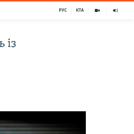
РУС
КТА
 із