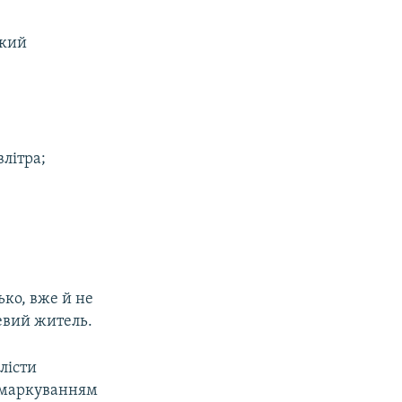
ький
влітра;
ько, вже й не
евий житель.
лісти
з маркуванням