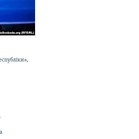
еспубліки»,
.
а