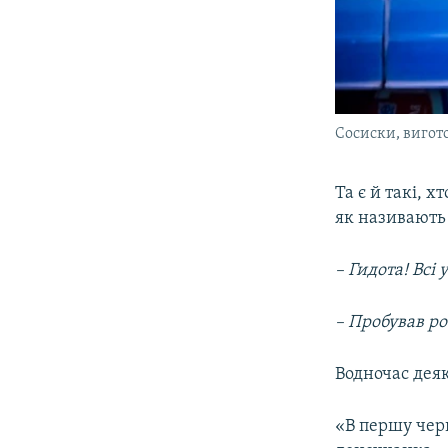
Сосиски, вигот
Та є й такі, 
як називають
– Гидота! Всі
– Пробував ро
Водночас деяк
«В першу чер