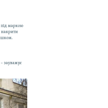
 під маркою
б накрити
лишком.
.
 – зауважує