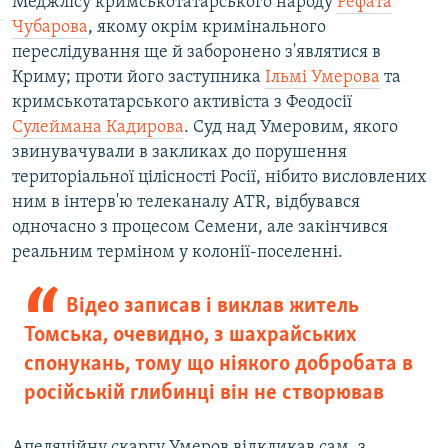
Меджлісу кримськотатарського народу
Рефата
Чубарова
, якому окрім кримінального
переслідування ще й заборонено з'являтися в
Криму; проти його заступника
Ільмі Умерова
та
кримськотатарського активіста з Феодосії
Сулеймана Кадирова
. Суд над Умеровим, якого
звинувачували в закликах до порушення
територіальної цілісності Росії, нібито висловлених
ним в інтерв'ю телеканалу ATR, відбувався
одночасно з процесом Семени, але закінчився
реальним терміном у колонії-поселенні.
Відео записав і виклав житель
Томська, очевидно, з шахрайських
спонукань, тому що ніякого добробата в
російській глибинці він не створював
Апеляційну скаргу Умеров відкликав сам, з