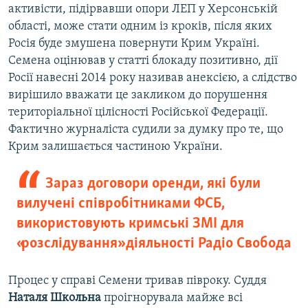
активісти, підірвавши опори ЛЕП у Херсонській
області, може стати одним із кроків, після яких
Росія буде змушена повернути Крим Україні.
Семена оцінював у статті блокаду позитивно, дії
Росії навесні 2014 року називав анексією, а слідство
вирішило вважати це закликом до порушення
територіальної цілісності Російської Федерації.
Фактично журналіста судили за думку про те, що
Крим залишається частиною України.
Зараз договори оренди, які були
вилучені співробітниками ФСБ,
використовують кримські ЗМІ для
«розслідування» діяльності Радіо Свобода
Процес у справі Семени тривав півроку. Суддя
Наталя Школьна
проігнорувала майже всі