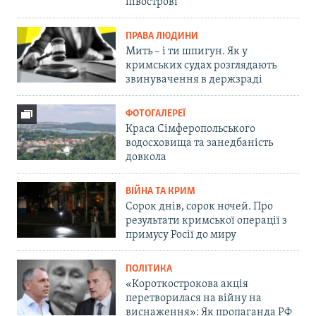
півострові
ПРАВА ЛЮДИНИ
Мить – і ти шпигун. Як у
кримських судах розглядають
звинувачення в держзраді
ФОТОГАЛЕРЕЇ
Краса Сімферопольського
водосховища та занедбаність
довкола
ВІЙНА ТА КРИМ
Сорок днів, сорок ночей. Про
результати кримської операції з
примусу Росії до миру
ПОЛІТИКА
«Короткострокова акція
перетворилася на війну на
виснаження»: Як пропаганда РФ