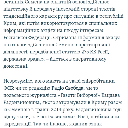
останніх Семена на оплатній основі здійснює
підготовку й передачу іноземній стороні текстів
тенденційного характеру про ситуацію в республіці
Крим, які потім використовуються в спеціальних
інформаційних акціях на шкоду інтересам
Російської Федерації. Отримана інформація вказує
на ознаки здійснення Семеною протиправної
діяльності, передбаченої статтею 275 КК Росії, ‒
державна зрада», ‒ йдеться в оперативному
донесенні.
Незрозуміло, кого мають на увазі співробітники
ФСБ: чи то редакцію
Радіо Свобода
, чи то
польського журналіста «Газети Виборчої» Вацлава
Радзивиновича, якого затримували в Криму разом
із Семеною в травні 2014 року. Радзивиновича тоді
відпустили, але потім вислали з Росії, позбавивши
акредитації. Так чи інакше, жодних ознак