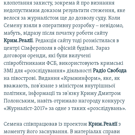
клопотання захисту, зокрема й про визнання
недопустимим доказом результати стеження, яке
велося за журналістом ще до дозволу суду. Коли
Семену взяли в оперативну розробку ‒ невідомо,
мабуть, відразу після початку роботи сайту
Крим.Реалії
. Редакція сайту тоді розмістилася в
центрі Сімферополя в офісній будівлі. Зараз
договори оренди, які були вилучені
співробітниками ФСБ, використовують кримські
ЗМІ для «розслідування» діяльності
Радіо Свобода
на півострові. Видання «Крыминформ», яке, як
вважають, пов'язане з міністром внутрішньої
політики, інформації та зв'язку Криму Дмитром
Полонським, навіть отримало нагороду конкурсу
«Журналіст-2017» за одне з таких «розслідувань».
Семена співпрацював із проектом
Крим.Реалії
з
моменту його заснування. В матеріалах справи