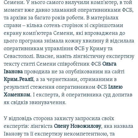
Семени. У нього самого вилучили комп'ютер, в той
момент вже давно зламаний оперативниками ФСБ,
та архіви за багато років роботи. В матеріалах
справи ‒ кілька сотень сторінок зі скріншотами
екрану комп'ютера Семени, які впроваджена до
цього програма знімала кожну хвилину й відсилала
оперативникам управління ФСБ у Криму та
Севастополі. Власне, навіть лінгвістичну експертизу
тексту статті Семени співробітник ФСБ
Ольга
Іванова
проводила не за опублікованим на сайті
Крим.Реалії
, а за чернетками, отриманими в
результаті стеження оперативником ФСБ
Іллею
Хоменком
. І експерта, й оперативника суд допитав
як свідків звинувачення.
У відповідь сторона захисту запросила своїх
експертів: лінгвіста
Олену Новожилову
, яка назвала
Іванову та її експертизу некомпетентною, та