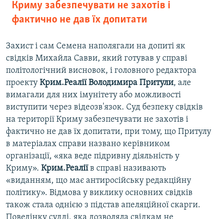
Криму забезпечувати не захотів і
фактично не дав їх допитати
Захист і сам Семена наполягали на допиті як
свідків Михайла Савви, який готував у справі
політологічний висновок, і головного редактора
проекту
Крим.Реалії Володимира Притули
, але
вимагали для них імунітету або можливості
виступити через відеозв'язок. Суд безпеку свідків
на території Криму забезпечувати не захотів і
фактично не дав їх допитати, при тому, що Притулу
в матеріалах справи названо керівником
організації, «яка веде підривну діяльність у
Криму».
Крим.Реалії
в справі називають
«виданням, що має антиросійську редакційну
політику». Відмова у виклику основних свідків
також стала однією з підстав апеляційної скарги.
Поведінку судді, яка дозволяла свідкам не