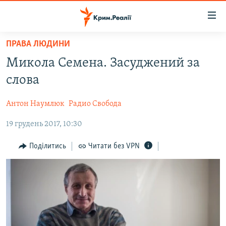
Доступність
посилання
Перейти
ПРАВА ЛЮДИНИ
до
НОВИНИ
Микола Семена. Засуджений за
основного
ВОДА.КРИМ
матеріалу
слова
ВІДЕО ТА ФОТО
Перейти
до
Антон Наумлюк
Радио Свобода
ПОЛІТИКА
основної
19 грудень 2017, 10:30
БЛОГИ
навігації
Перейти
ПОГЛЯД
Поділитись
Читати без VPN
до
ІНТЕРВ'Ю
пошуку
ВСЕ ЗА ДЕНЬ
СПЕЦПРОЕКТИ
ЯК ОБІЙТИ БЛОКУВАННЯ
ДЕПОРТАЦІЯ