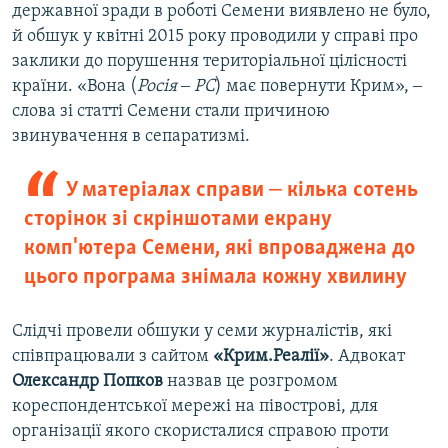
державної зради в роботі Семени виявлено не було,
й обшук у квітні 2015 року проводили у справі про
заклики до порушення територіальної цілісності
країни. «Вона (
Росія ‒ РС
) має повернути Крим», ‒
слова зі статті Семени стали причиною
звинувачення в сепаратизмі.
У матеріалах справи ‒ кілька сотень
сторінок зі скріншотами екрану
комп'ютера Семени, які впроваджена до
цього програма знімала кожну хвилину
Слідчі провели обшуки у семи журналістів, які
співпрацювали з сайтом
«Крим.Реалії»
. Адвокат
Олександр Попков
назвав це розгромом
кореспондентської мережі на півострові, для
організації якого скористалися справою проти