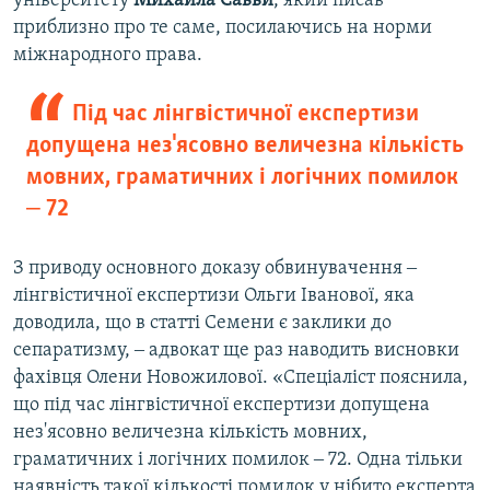
університету
Михайла Савви
, який писав
приблизно про те саме, посилаючись на норми
міжнародного права.
Під час лінгвістичної експертизи
допущена нез'ясовно величезна кількість
мовних, граматичних і логічних помилок
‒ 72
З приводу основного доказу обвинувачення ‒
лінгвістичної експертизи Ольги Іванової, яка
доводила, що в статті Семени є заклики до
сепаратизму, ‒ адвокат ще раз наводить висновки
фахівця Олени Новожилової. «Спеціаліст пояснила,
що під час лінгвістичної експертизи допущена
нез'ясовно величезна кількість мовних,
граматичних і логічних помилок ‒ 72. Одна тільки
наявність такої кількості помилок у нібито експерта