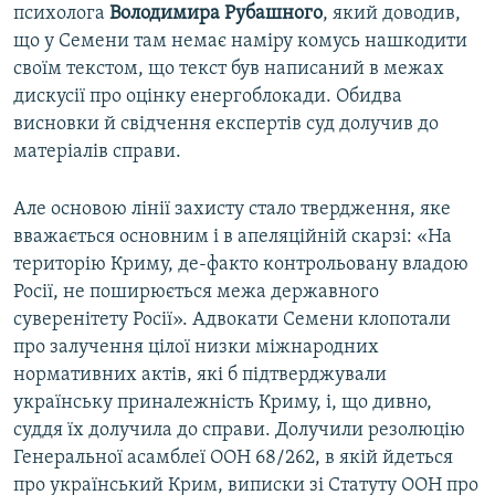
психолога
Володимира Рубашного
, який доводив,
що у Семени там немає наміру комусь нашкодити
своїм текстом, що текст був написаний в межах
дискусії про оцінку енергоблокади. Обидва
висновки й свідчення експертів суд долучив до
матеріалів справи.
Але основою лінії захисту стало твердження, яке
вважається основним і в апеляційній скарзі: «На
територію Криму, де-факто контрольовану владою
Росії, не поширюється межа державного
суверенітету Росії». Адвокати Семени клопотали
про залучення цілої низки міжнародних
нормативних актів, які б підтверджували
українську приналежність Криму, і, що дивно,
суддя їх долучила до справи. Долучили резолюцію
Генеральної асамблеї ООН 68/262, в якій йдеться
про український Крим, виписки зі Статуту ООН про