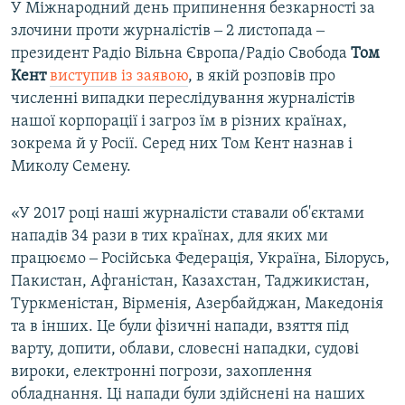
У Міжнародний день припинення безкарності за
злочини проти журналістів ‒ 2 листопада ‒
президент Радіо Вільна Європа/Радіо Свобода
Том
Кент
виступив із заявою
, в якій розповів про
численні випадки переслідування журналістів
нашої корпорації і загроз їм в різних країнах,
зокрема й у Росії. Серед них Том Кент назнав і
Миколу Семену.
«У 2017 році наші журналісти ставали об'єктами
нападів 34 рази в тих країнах, для яких ми
працюємо ‒ Російська Федерація, Україна, Білорусь,
Пакистан, Афганістан, Казахстан, Таджикистан,
Туркменістан, Вірменія, Азербайджан, Македонія
та в інших. Це були фізичні напади, взяття під
варту, допити, облави, словесні нападки, судові
вироки, електронні погрози, захоплення
обладнання. Ці напади були здійснені на наших