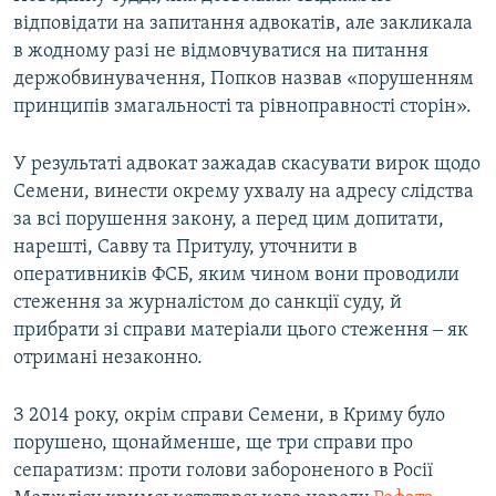
відповідати на запитання адвокатів, але закликала
в жодному разі не відмовчуватися на питання
держобвинувачення, Попков назвав «порушенням
принципів змагальності та рівноправності сторін».
У результаті адвокат зажадав скасувати вирок щодо
Семени, винести окрему ухвалу на адресу слідства
за всі порушення закону, а перед цим допитати,
нарешті, Савву та Притулу, уточнити в
оперативників ФСБ, яким чином вони проводили
стеження за журналістом до санкції суду, й
прибрати зі справи матеріали цього стеження ‒ як
отримані незаконно.
З 2014 року, окрім справи Семени, в Криму було
порушено, щонайменше, ще три справи про
сепаратизм: проти голови забороненого в Росії