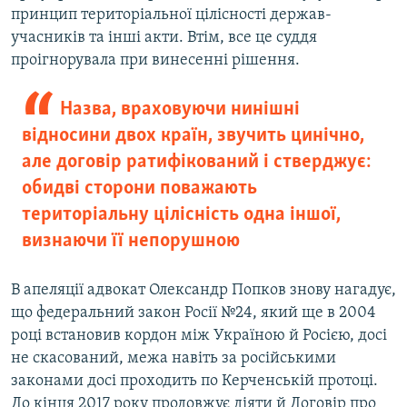
принцип територіальної цілісності держав-
учасників та інші акти. Втім, все це суддя
проігнорувала при винесенні рішення.
Назва, враховуючи нинішні
відносини двох країн, звучить цинічно,
але договір ратифікований і стверджує:
обидві сторони поважають
територіальну цілісність одна іншої,
визнаючи її непорушною
В апеляції адвокат Олександр Попков знову нагадує,
що федеральний закон Росії №24, який ще в 2004
році встановив кордон між Україною й Росією, досі
не скасований, межа навіть за російськими
законами досі проходить по Керченській протоці.
До кінця 2017 року продовжує діяти й Договір про