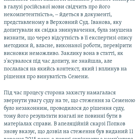
в галузі російської мови свідчить про його
некомпетентність», ‒ йдеться в документі,
представленому в Верховний Суд. Іванова, яку
допитували як свідка звинувачення, була змушена
визнати, що через відсутність в її експертизі опису
методики й, власне, виконаної роботи, перевірити
висновки неможливо. Заклику вона в статті, як
з'ясувалося під час допиту, не знайшла, але
послалася на якийсь контекст, який і вплинув на
рішення про винуватість Семени.
Під час процесу сторона захисту намагалася
звернути увагу суду на те, що стеження за Семеною
було незаконним, проводилося до рішення суду,
тому його результати взагалі не повинні бути в
матеріалах справи. В апеляційній скарзі Попков
знову вказує, що дозвіл на стеження був виданий 11