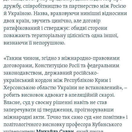
дружбу, співробітництво та партнерство між Росією
й Україною. Назва, враховуючи нинішні відносини
двох країн, звучить цинічно, але договір
ратифікований і стверджує: обидві сторони
поважають територіальну цілісність одна іншої,
визнаючи її непорушною.
«Таким чином, згідно з міжнародно-правовими
договорами, Конституцією Росії та федеральним
законодавством, державний російсько-
український кордон між Республікою Крим і
Херсонською областю України не встановлений», ‒
робить висновок адвокат в апеляційній скарзі.
Власне, суд у своєму рішенні навіть не став
заперечувати ці твердження, проігнорувавши
міжнародні акти. Точно так само суд «не помітив» і
політологічного висновку професора Кубанського