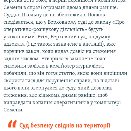
вересня 2015 року, а перші скріншоти з комп'ютера
Семени в справі отримані двома днями раніше.
Суддю Школьну це не збентежило. Попков
сподівається, що у Верховному суді до закону «Про
оперативно-розшукову діяльність» будуть
уважнішими. Втім, Верховний суд, на думку
адвоката (і це також зазначене в апеляції), вже
порушив закон, коли видав дозвіл на стеження
заднім числом. Утворилося замкнене коло:
силовики залізли в комп'ютер журналіста,
побачили, що він готує статтю, якою вони вирішили
скористатися для порушення справи, на підставі
цього вони звернулися до суду, який дозволив
стеження, але кількома днями раніше, щоб
виправдати копання оперативників у комп'ютері
Семени.
Суд безпеку свідків на території