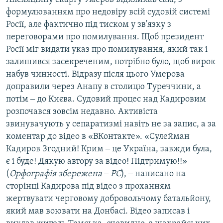
формулюванням про недовіру всій судовій системі
Росії, але фактично під тиском у зв'язку з
переговорами про помилування. Щоб президент
Росії міг видати указ про помилування, який так і
залишився засекреченим, потрібно було, щоб вирок
набув чинності. Відразу після цього Умерова
доправили через Анапу в столицю Туреччини, а
потім ‒ до Києва. Судовий процес над Кадировим
розпочався зовсім недавно. Активіста
звинувачують у сепаратизмі навіть не за запис, а за
коментар до відео в «ВКонтакте». «Сулейман
Кадиров Згодний! Крим ‒ це Україна, завжди була,
є і буде! Дякую автору за відео! Підтримую!!»
(
Орфографія збережена ‒ РС
), ‒ написано на
сторінці Кадирова під відео з проханням
жертвувати черговому добровольчому батальйону,
який мав воювати на Донбасі. Відео записав і