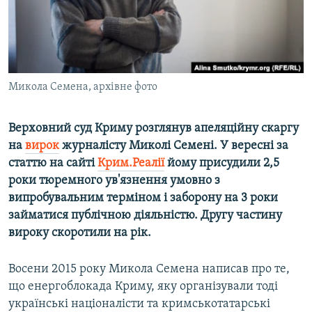
ВІДЕОУРОКИ «ELIFBE»
Русский
СВІДЧЕННЯ ОКУПАЦІЇ
Qırımtatar
УКРАЇНСЬКА ПРОБЛЕМА КРИМУ
ДОЛУЧАЙСЯ!
Микола Семена, архівне фото
ІНФОГРАФІКА
Верховний суд Криму розглянув апеляційну скаргу
на
вирок
журналісту Миколі Семені. У вересні за
Усі сайти RFE/RL
статтю на сайті
Крим.Реалії
йому присудили 2,5
роки тюремного ув'язнення умовно з
випробувальним терміном і заборону на 3 роки
займатися публічною діяльністю. Другу частину
вироку скоротили на рік.
Восени 2015 року Микола Семена написав про те,
що енергоблокада Криму, яку організували тоді
українські націоналісти та кримськотатарські