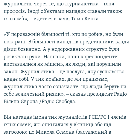
журналістів через те, що журналістика ‒ їхня
професія. Іноді об'єктами нападок ставали також
їхні сім'ї», ‒ йдеться в заяві Тома Кента.
«У переважній більшості ті, хто це робив, не були
покарані. В більшості випадків представники влади
діяли безкарно. А у недержавних структур були
розв'язані руки. Навпаки, наші кореспонденти
виставлялися як мішень, як люди, які порушили
закон. Журналістика ‒ це послуга, яку суспільство
надає собі. У тих країнах, де ми працюємо,
журналістика часто означає те, що люди беруть на
себе величезний ризик», ‒ сказав президент Радіо
Вільна Європа /Радіо Свобода.
Він нагадав імена тих журналістів РСЕ/РС і членів
їхніх сімей, які опинилися у в'язниці або під
загрозою: це Микола Семена (засуджений в