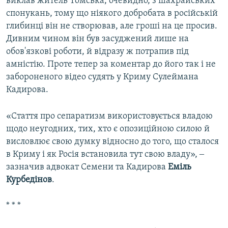
виклав житель Томська, очевидно, з шахрайських
спонукань, тому що ніякого добробата в російській
глибинці він не створював, але гроші на це просив.
Дивним чином він був засуджений лише на
обов'язкові роботи, й відразу ж потрапив під
амністію. Проте тепер за коментар до його так і не
забороненого відео судять у Криму Сулеймана
Кадирова.
«Стаття про сепаратизм використовується владою
щодо неугодних, тих, хто є опозиційною силою й
висловлює свою думку відносно до того, що сталося
в Криму і як Росія встановила тут свою владу», ‒
зазначив адвокат Семени та Кадирова
Еміль
Курбедінов
.
* * *