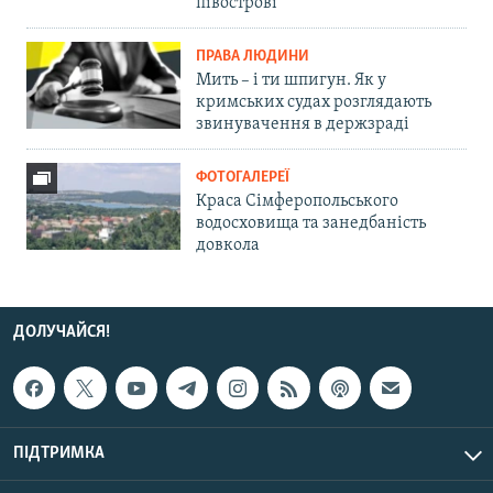
півострові
ПРАВА ЛЮДИНИ
Мить – і ти шпигун. Як у
кримських судах розглядають
звинувачення в держзраді
ФОТОГАЛЕРЕЇ
Краса Сімферопольського
водосховища та занедбаність
довкола
ДОЛУЧАЙСЯ!
ПІДТРИМКА