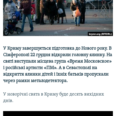
ВІДЕОУРОКИ «ELIFBE»
Русский
СВІДЧЕННЯ ОКУПАЦІЇ
Qırımtatar
УКРАЇНСЬКА ПРОБЛЕМА КРИМУ
ДОЛУЧАЙСЯ!
ІНФОГРАФІКА
У Криму завершується підготовка до Нового року. В
Сімферополі 22 грудня відкрили головну ялинку. На
Усі сайти RFE/RL
святі виступали місцева група «Время Московское»
і російські артисти «ПМ». А в Севастополі на
відкриття ялинки дітей і їхніх батьків пропускали
через рамки металодетектора.
У новорічні свята в Криму буде десять вихідних
днів.