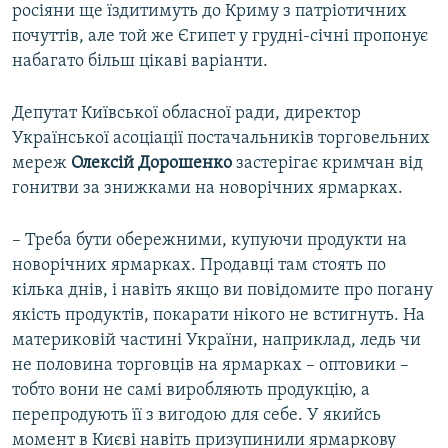
росіяни ще їздитимуть до Криму з патріотичних
почуттів, але той же Єгипет у грудні-січні пропонує
набагато більш цікаві варіанти.
Депутат Київської обласної ради, директор
Української асоціації постачальників торговельних
мереж
Олексій Дорошенко
застерігає кримчан від
гонитви за знижками на новорічних ярмарках.
– Треба бути обережними, купуючи продукти на
новорічних ярмарках. Продавці там стоять по
кілька днів, і навіть якщо ви повідомите про погану
якість продуктів, покарати нікого не встигнуть. На
материковій частині України, наприклад, ледь чи
не половина торговців на ярмарках – оптовики –
тобто вони не самі виробляють продукцію, а
перепродують її з вигодою для себе. У якийсь
момент в Києві навіть призупинили ярмаркову