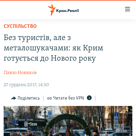
Доступність
посилання
Перейти
СУСПІЛЬСТВО
до
НОВИНИ
Без туристів, але з
основного
ВОДА.КРИМ
матеріалу
металошукачами: як Крим
ВІДЕО ТА ФОТО
Перейти
готується до Нового року
до
ПОЛІТИКА
основної
Павло Новиков
БЛОГИ
навігації
Перейти
27 грудень 2017, 14:30
ПОГЛЯД
до
ІНТЕРВ'Ю
Поділитись
Читати без VPN
пошуку
ВСЕ ЗА ДЕНЬ
СПЕЦПРОЕКТИ
ЯК ОБІЙТИ БЛОКУВАННЯ
ДЕПОРТАЦІЯ