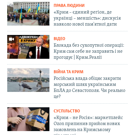
ПРАВА ЛЮДИНИ
«Крим – єдиний регіон, де
українці – меншість»: дискусія
навколо нової пам'ятної дати
ВІДЕО
Блокада без сухопутної операції:
Крим сам себе не заправить і не
прогодує | Крим.Реалії
ВІЙНА ТА КРИМ
Російська влада обіцяє закрити
морський шлях українським
БпЛА до Севастополя. Чи реально
це?
СУСПІЛЬСТВО
«Крим – не Росія»: маркетплейс
Ozon припинив прийом нових
замовлень на Кримському