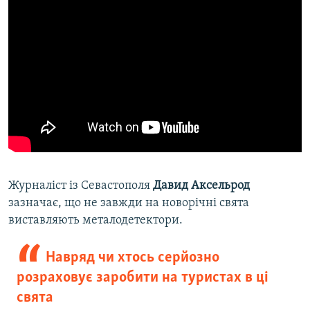
Журналіст із Севастополя
Давид Аксельрод
зазначає, що не завжди на новорічні свята
виставляють металодетектори.
Навряд чи хтось серйозно
розраховує заробити на туристах в ці
свята