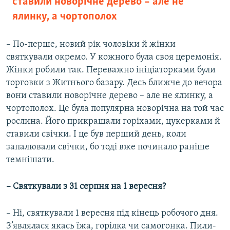
ставили новорічне дерево – але не
ялинку, а чортополох
– По-перше, новий рік чоловіки й жінки
святкували окремо. У кожного була своя церемонія.
Жінки робили так. Переважно ініціаторками були
торговки з Житнього базару. Десь ближче до вечора
вони ставили новорічне дерево – але не ялинку, а
чортополох. Це була популярна новорічна на той час
рослина. Його прикрашали горіхами, цукерками й
ставили свічки. І це був перший день, коли
запалювали свічки, бо тоді вже починало раніше
темнішати.
– Святкували з 31 серпня на 1 вересня?
– Ні, святкували 1 вересня під кінець робочого дня.
З’являлася якась їжа, горілка чи самогонка. Пили-