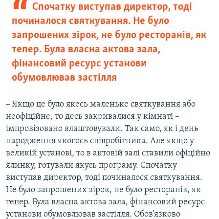
Спочатку виступав директор, тоді
починалося святкування. Не було
запрошених зірок, не було ресторанів, як
тепер. Була власна актова зала,
фінансовий ресурс установи
обумовлював застілля
– Якщо це було якесь маленьке святкування або
неофіційне, то десь закривалися у кімнаті –
імпровізовано влаштовували. Так само, як і день
народження якогось співробітника. Але якщо у
великій установі, то в актовій залі ставили офіційно
ялинку, готували якусь програму. Спочатку
виступав директор, тоді починалося святкування.
Не було запрошених зірок, не було ресторанів, як
тепер. Була власна актова зала, фінансовий ресурс
установи обумовлював застілля. Обов’язково