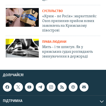
СУСПІЛЬСТВО
«Крим – не Росія»: маркетплейс
Ozon припинив прийом нових
замовлень на Кримському
півострові
ПРАВА ЛЮДИНИ
Мить – і ти шпигун. Як у
кримських судах розглядають
звинувачення в держзраді
ДОЛУЧАЙСЯ!
ПІДТРИМКА