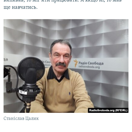
випивав, то міг йти працювати. А якщо ні, то мав
ще навчатись.
Станіслав Цалик