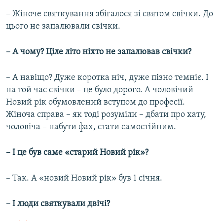
– Жіноче святкування збігалося зі святом свічки. До
цього не запалювали свічки.
– А чому? Ціле літо ніхто не запалював свічки?
– А навіщо? Дуже коротка ніч, дуже пізно темніє. І
на той час свічки – це було дорого. А чоловічий
Новий рік обумовлений вступом до професії.
Жіноча справа – як тоді розуміли – дбати про хату,
чоловіча – набути фах, стати самостійним.
– І це був саме «старий Новий рік»?
– Так. А «новий Новий рік» був 1 січня.
– І люди святкували двічі?