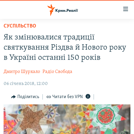
Доступність
посилання
Перейти
СУСПІЛЬСТВО
до
НОВИНИ
Як змінювалися традиції
основного
ВОДА.КРИМ
матеріалу
святкування Різдва й Нового року
ВІДЕО ТА ФОТО
Перейти
в Україні останні 150 років
до
ПОЛІТИКА
основної
Дмитро Шурхало
Радіо Свобода
БЛОГИ
навігації
Перейти
06 січень 2018, 12:00
ПОГЛЯД
до
ІНТЕРВ'Ю
Поділитись
Читати без VPN
пошуку
ВСЕ ЗА ДЕНЬ
СПЕЦПРОЕКТИ
ЯК ОБІЙТИ БЛОКУВАННЯ
ДЕПОРТАЦІЯ