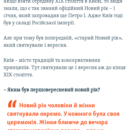
Якщо взяти середину XIX століття в Києві, то люди
знали, що є так званий офіційний Новий рік – 1
січня, який запровадив ще Петро І. Адже Київ тоді
був у складі Російської імперії.
Але при тому був попередній, «старий Новий рік»,
який святкували 1 вересня.
Київ – місто традицій та консервативних
принципів. Тут святкували це 1 вересня аж до кінця
XIX століття.
– Яким був першовересневий новий рік?
Новий рік чоловіки й жінки
святкували окремо. У кожного була своя
церемонія. Жінки ближче до вечора