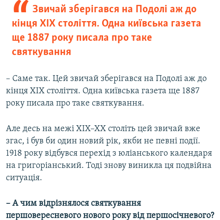
Звичай зберігався на Подолі аж до
кінця XIX століття. Одна київська газета
ще 1887 року писала про таке
святкування
– Саме так. Цей звичай зберігався на Подолі аж до
кінця XIX століття. Одна київська газета ще 1887
року писала про таке святкування.
Але десь на межі ХІХ–ХХ століть цей звичай вже
згас, і був би один новий рік, якби не певні події.
1918 року відбувся перехід з юліанського календаря
на григоріанський. Тоді знову виникла ця подвійна
ситуація.
– А чим відрізнялося святкування
першовересневого нового року від першосічневого?