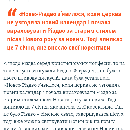
«Нове» Різдво з’явилося, коли церква
не узгодила новий календар і почала
вираховувати Різдво за старим стилем
після Нового року за новим. Тоді виникло
це 7 січня, яке внесло свої корективи
А щодо Різдва серед християнських конфесій, то на
той час усі святкували Різдво 25 грудня, і не було з
цього приводу дискусій. Дата була усталеною.
«Нове» Різдво з’явилося, коли церква не узгодила
новий календар і почала вираховувати Різдво за
старим стилем після Нового року за новим. Тоді
виникло це 7 січня, яке внесло свої корективи. Так
це було Різдво – сімейне свято, завершувався піст, а
тоді вже можна святкувати Новий рік на повну
душу. А так виходить навпаки: спочатку Новий рік,