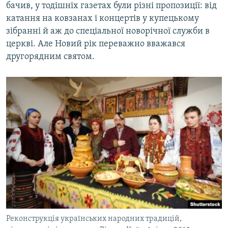
бачив, у тодішніх газетах були різні пропозиції: від
катання на ковзанах і концертів у купецькому
зібранні й аж до спеціальної новорічної служби в
церкві. Але Новий рік переважно вважався
другорядним святом.
Реконструкція українських народних традицій,