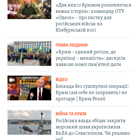
«Для них із Кримом розпочнеться
важка історія»: командир ОТУ
«Одеса» – про пастку для
російських військ на
Кінбурнській косі
ПРАВА ЛЮДИНИ
«Крим – єдиний регіон, де
українці – меншість»: дискусія
навколо нової пам'ятної дати
ВІДЕО
Блокада без сухопутної операції:
Крим сам себе не заправить і не
прогодує | Крим.Реалії
ВІЙНА ТА КРИМ
Російська влада обіцяє закрити
морський шлях українським
БпЛА до Севастополя. Чи реально
це?