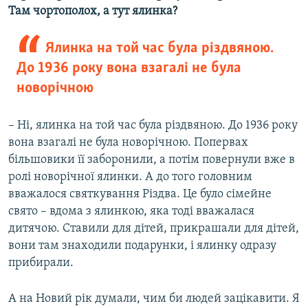
Там чортополох, а тут ялинка?
Ялинка на той час була різдвяною.
До 1936 року вона взагалі не була
новорічною
– Ні, ялинка на той час була різдвяною. До 1936 року
вона взагалі не була новорічною. Попервах
більшовики її заборонили, а потім повернули вже в
ролі новорічної ялинки. А до того головним
вважалося святкування Різдва. Це було сімейне
свято – вдома з ялинкою, яка тоді вважалася
дитячою. Ставили для дітей, прикрашали для дітей,
вони там знаходили подарунки, і ялинку одразу
прибирали.
А на Новий рік думали, чим би людей зацікавити. Я