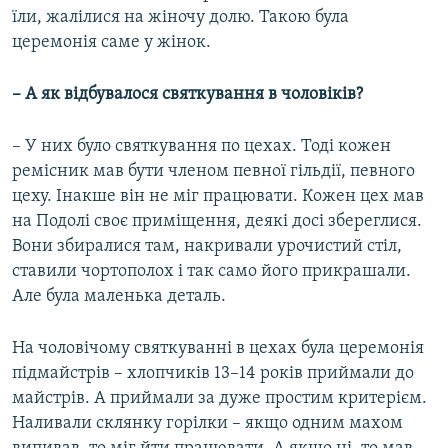
їли, жалілися на жіночу долю. Такою була
церемонія саме у жінок.
– А як відбувалося святкування в чоловіків?
– У них було святкування по цехах. Тоді кожен
ремісник мав бути членом певної гільдії, певного
цеху. Інакше він не міг працювати. Кожен цех мав
на Подолі своє приміщення, деякі досі збереглися.
Вони збиралися там, накривали урочистий стіл,
ставили чортополох і так само його прикрашали.
Але була маленька деталь.
На чоловічому святкуванні в цехах була церемонія
підмайстрів – хлопчиків 13–14 років приймали до
майстрів. А приймали за дуже простим критерієм.
Наливали склянку горілки – якщо одним махом