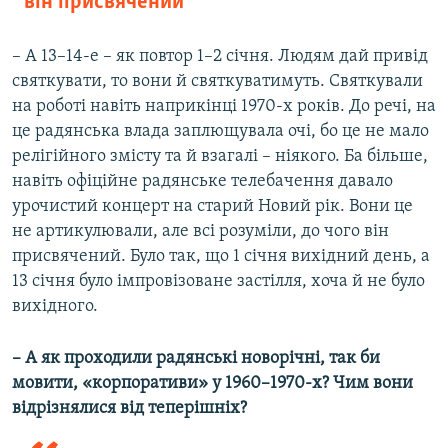
він присвячений
– А 13–14-е – як повтор 1–2 січня. Людям дай привід
святкувати, то вони й святкуватимуть. Святкували
на роботі навіть наприкінці 1970-х років. До речі, на
це радянська влада заплющувала очі, бо це не мало
релігійного змісту та й взагалі – ніякого. Ба більше,
навіть офіційне радянське телебачення давало
урочистий концерт на старий Новий рік. Вони це
не артикулювали, але всі розуміли, до чого він
присвячений. Було так, що 1 січня вихідний день, а
13 січня було імпровізоване застілля, хоча й не було
вихідного.
– А як проходили радянські новорічні, так би
мовити, «корпоративи» у 1960–1970-х? Чим вони
відрізнялися від теперішніх?