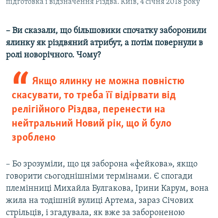
підготовка і відзначення Різдва. Київ, 4 січня 2018 року
– Ви сказали, що більшовики спочатку заборонили
ялинку як різдвяний атрибут, а потім повернули в
ролі новорічного. Чому?
Якщо ялинку не можна повністю
скасувати, то треба її відірвати від
релігійного Різдва, перенести на
нейтральний Новий рік, що й було
зроблено
– Бо зрозуміли, що ця заборона «фейкова», якщо
говорити сьогоднішніми термінами. Є спогади
племінниці Михайла Булгакова, Ірини Карум, вона
жила на тодішній вулиці Артема, зараз Січових
стрільців, і згадувала, як вже за забороненою