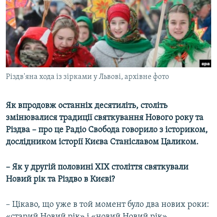
ВІДЕОУРОКИ «ELIFBE»
Русский
СВІДЧЕННЯ ОКУПАЦІЇ
Qırımtatar
УКРАЇНСЬКА ПРОБЛЕМА КРИМУ
ДОЛУЧАЙСЯ!
ІНФОГРАФІКА
Різдв'яна хода із зірками у Львові, архівне фото
Як впродовж останніх десятиліть, століть
Усі сайти RFE/RL
змінювалися традиції святкування Нового року та
Різдва – про це Радіо Свобода говорило з істориком,
дослідником історії Києва Станіславом Цаликом.
– Як у другій половині ХІХ століття святкували
Новий рік та Різдво в Києві?
– Цікаво, що уже в той момент було два нових роки:
«старий Новий рік» і «новий Новий рік».