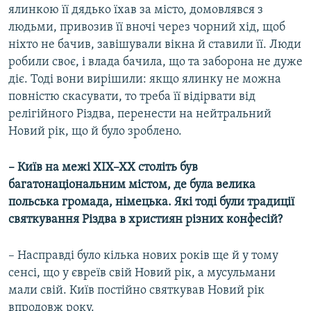
ялинкою її дядько їхав за місто, домовлявся з
людьми, привозив її вночі через чорний хід, щоб
ніхто не бачив, завішували вікна й ставили її. Люди
робили своє, і влада бачила, що та заборона не дуже
діє. Тоді вони вирішили: якщо ялинку не можна
повністю скасувати, то треба її відірвати від
релігійного Різдва, перенести на нейтральний
Новий рік, що й було зроблено.
– Київ на межі ХІХ–ХХ століть був
багатонаціональним містом, де була велика
польська громада, німецька. Які тоді були традиції
святкування Різдва в християн різних конфесій?
– Насправді було кілька нових років ще й у тому
сенсі, що у євреїв свій Новий рік, а мусульмани
мали свій. Київ постійно святкував Новий рік
впродовж року.