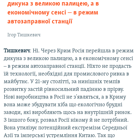
дикуна з великою палицею, а в
економічному сенсі ‒ в режим
автозаправної станції
Ігор Тишкевич
Тишкевич
: Ні. Через Крим Росія перейшла в режим
дикуна з великою палицею, а в економічному сенсі
‒ в режим автозаправної станції. Ніхто не продасть
їй технології, необхідні для промислового ривка в
майбутнє. У 21-му столітті, за нинішніх темпів
розвитку застій рівносильний падінню в прірву.
Нові виробництва в Росії не з'являться, а в Криму
вона може збудувати хіба що екологічно брудні
заводи, які виробляють щось на внутрішній ринок.
З іншого боку, розвал Росії нікому й не потрібний.
Вона утилізує потенційний екстремізм Середньої
Азії та імперські устремління Китаю. Так що