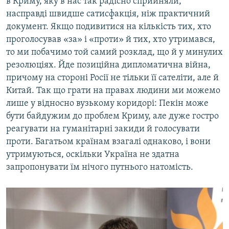
в Криму, яку в нас так радісно сприйняли,
насправді швидше сатисфакція, ніж практичний
документ. Якщо подивитися на кількість тих, хто
проголосував «за» і «проти» й тих, хто утримався,
то ми побачимо той самий розклад, що й у минулих
резолюціях. Йде позиційна дипломатична війна,
причому на стороні Росії не тільки її сателіти, але й
Китай. Так що грати на правах людини ми можемо
лише у відносно вузькому коридорі: Пекін може
бути байдужим до проблем Криму, але дуже гостро
реагувати на гуманітарні закиди й голосувати
проти. Багатьом країнам взагалі однаково, і вони
утримуються, оскільки Україна не здатна
запропонувати їм нічого путнього натомість.