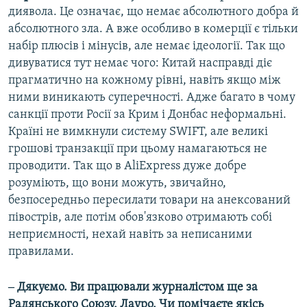
диявола. Це означає, що немає абсолютного добра й
абсолютного зла. А вже особливо в комерції є тільки
набір плюсів і мінусів, але немає ідеології. Так що
дивуватися тут немає чого: Китай насправді діє
прагматично на кожному рівні, навіть якщо між
ними виникають суперечності. Адже багато в чому
санкції проти Росії за Крим і Донбас неформальні.
Країні не вимкнули систему SWIFT, але великі
грошові транзакції при цьому намагаються не
проводити. Так що в AliExpress дуже добре
розуміють, що вони можуть, звичайно,
безпосередньо пересилати товари на анексований
півострів, але потім обов'язково отримають собі
неприємності, нехай навіть за неписаними
правилами.
‒ Дякуємо. Ви працювали журналістом ще за
Радянського Союзу, Лауро. Чи помічаєте якісь