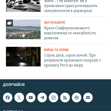
Мить – і ти шпигун. Як у
кримських судах розглядають
звинувачення в держзраді
ФОТОГАЛЕРЕЇ
Краса Сімферопольського
водосховища та занедбаність
довкола
ВІЙНА ТА КРИМ
Сорок днів, сорок ночей. Про
результати кримської операції з
примусу Росії до миру
ДОЛУЧАЙСЯ!