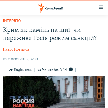
Доступність
посилання
Перейти
ІНТЕРВ'Ю
до
НОВИНИ
Крим як камінь на шиї: чи
основного
ВОДА.КРИМ
матеріалу
переживе Росія режим санкцій?
ВІДЕО ТА ФОТО
Перейти
до
Павло Новиков
ПОЛІТИКА
основної
09 січень 2018, 14:30
БЛОГИ
навігації
Перейти
ПОГЛЯД
Поділитись
Читати без VPN
до
ІНТЕРВ'Ю
пошуку
ВСЕ ЗА ДЕНЬ
СПЕЦПРОЕКТИ
ЯК ОБІЙТИ БЛОКУВАННЯ
ДЕПОРТАЦІЯ