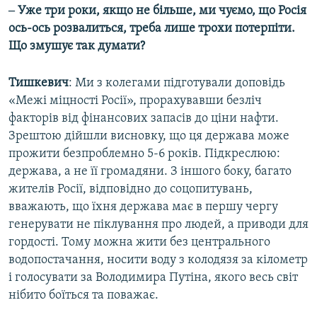
‒ Уже три роки, якщо не більше, ми чуємо, що Росія
ось-ось розвалиться, треба лише трохи потерпіти.
Що змушує так думати?
Тишкевич
: Ми з колегами підготували доповідь
«Межі міцності Росії», прорахувавши безліч
факторів від фінансових запасів до ціни нафти.
Зрештою дійшли висновку, що ця держава може
прожити безпроблемно 5-6 років. Підкреслюю:
держава, а не її громадяни. З іншого боку, багато
жителів Росії, відповідно до соцопитувань,
вважають, що їхня держава має в першу чергу
генерувати не піклування про людей, а приводи для
гордості. Тому можна жити без центрального
водопостачання, носити воду з колодязя за кілометр
і голосувати за Володимира Путіна, якого весь світ
нібито боїться та поважає.