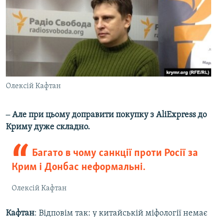
Олексій Кафтан
‒ Але при цьому доправити покупку з AliExpress до
Криму дуже складно.
Багато в чому санкції проти Росії за
Крим і Донбас неформальні.
Олексій Кафтан
Кафтан
: Відповім так: у китайській міфології немає