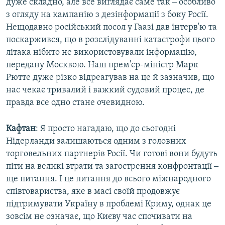
дуже складно, але все виглядає саме так ‒ особливо
з огляду на кампанію з дезінформації з боку Росії.
Нещодавно російський посол у Гаазі дав інтерв'ю та
поскаржився, що в розслідуванні катастрофи цього
літака нібито не використовували інформацію,
передану Москвою. Наш прем'єр-міністр Марк
Рютте дуже різко відреагував на це й зазначив, що
нас чекає тривалий і важкий судовий процес, де
правда все одно стане очевидною.
Кафтан
: Я просто нагадаю, що до сьогодні
Нідерланди залишаються одним з головних
торговельних партнерів Росії. Чи готові вони будуть
піти на великі втрати та загострення конфронтації ‒
ще питання. І це питання до всього міжнародного
співтовариства, яке в масі своїй продовжує
підтримувати Україну в проблемі Криму, однак це
зовсім не означає, що Києву час спочивати на