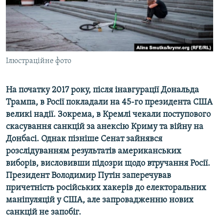
ВІДЕОУРОКИ «ELIFBE»
Русский
СВІДЧЕННЯ ОКУПАЦІЇ
Qırımtatar
УКРАЇНСЬКА ПРОБЛЕМА КРИМУ
ДОЛУЧАЙСЯ!
Ілюстраційне фото
ІНФОГРАФІКА
На початку 2017 року, після інавгурації Дональда
Трампа, в Росії покладали на 45-го президента США
Усі сайти RFE/RL
великі надії. Зокрема, в Кремлі чекали поступового
скасування санкцій за анексію Криму та війну на
Донбасі. Однак пізніше Сенат зайнявся
розслідуванням результатів американських
виборів, висловивши підозри щодо втручання Росії.
Президент Володимир Путін заперечував
причетність російських хакерів до електоральних
маніпуляцій у США, але запровадженню нових
санкцій не запобіг.