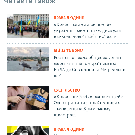
Читайте також
ПРАВА ЛЮДИНИ
«Крим – єдиний регіон, де
українці – меншість»: дискусія
навколо нової пам'ятної дати
ВІЙНА ТА КРИМ
Російська влада обіцяє закрити
морський шлях українським
БпЛА до Севастополя. Чи реально
це?
СУСПІЛЬСТВО
«Крим – не Росія»: маркетплейс
Ozon припинив прийом нових
замовлень на Кримському
півострові
ПРАВА ЛЮДИНИ