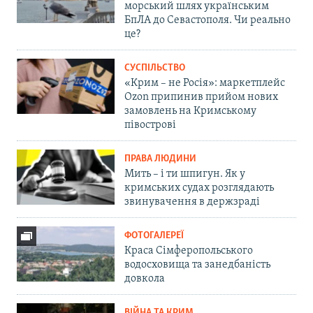
морський шлях українським
БпЛА до Севастополя. Чи реально
це?
СУСПІЛЬСТВО
«Крим – не Росія»: маркетплейс
Ozon припинив прийом нових
замовлень на Кримському
півострові
ПРАВА ЛЮДИНИ
Мить – і ти шпигун. Як у
кримських судах розглядають
звинувачення в держзраді
ФОТОГАЛЕРЕЇ
Краса Сімферопольського
водосховища та занедбаність
довкола
ВІЙНА ТА КРИМ