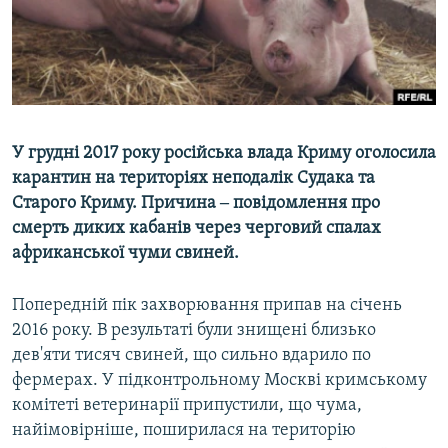
ВІДЕОУРОКИ «ELIFBE»
Русский
СВІДЧЕННЯ ОКУПАЦІЇ
Qırımtatar
УКРАЇНСЬКА ПРОБЛЕМА КРИМУ
ДОЛУЧАЙСЯ!
ІНФОГРАФІКА
У грудні 2017 року російська влада Криму оголосила
карантин на територіях неподалік Судака та
Старого Криму. Причина ‒ повідомлення про
Усі сайти RFE/RL
смерть диких кабанів через черговий спалах
африканської чуми свиней.
Попередній пік захворювання припав на січень
2016 року. В результаті були знищені близько
дев'яти тисяч свиней, що сильно вдарило по
фермерах. У підконтрольному Москві кримському
комітеті ветеринарії припустили, що чума,
найімовірніше, поширилася на територію