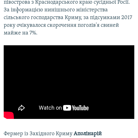
півострова з Краснодарського краю сусідньої Росії.
За інформацією нинішнього міністерства
сільського господарства Криму, за підсумками 2017
року очікувалося скорочення поголів'я свиней
майже на 7%.
Фермер із Західного Криму
Аполінарій