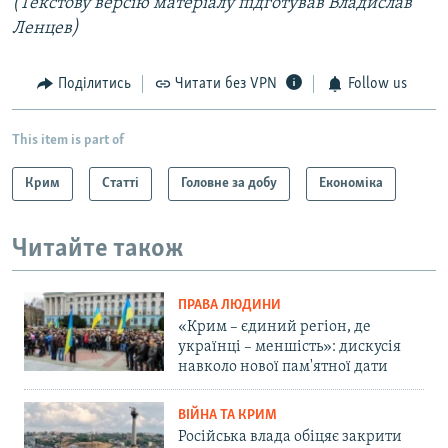
(Текстову версію матеріалу підготував Владислав
Ленцев)
Поділитись
Читати без VPN
Follow us
This item is part of
Крим
Статті
Головне за добу
Економіка
Читайте також
ПРАВА ЛЮДИНИ
«Крим – єдиний регіон, де
українці – меншість»: дискусія
навколо нової пам'ятної дати
ВІЙНА ТА КРИМ
Російська влада обіцяє закрити