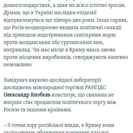
домогосподарствах, а ціни на м'ясо істотно зросли.
Думаю, що в Україні наслідки епідемії
відчуватимуться ще півтора-два роки. Інша справа,
що Росія неодноразово вводила політичні санкції
під приводом недотримання санітарних норм:
проти молдавських або грузинських вин,
наприклад. Чи має місце в Криму якась змова
проти місцевих виробників, стверджувати напевно
неможливо.
Завідувач науково-дослідної лабораторії
досліджень міжнародної торгівлі РАНГіДС
Олександр Кнобель
констатує, що свинина не
вперше стає предметом політичного торгу між
Росією та іншими країнами.
‒ З точки зору російської влади, в Криму вони
застосовують обмеження всередині власної