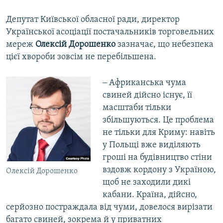
Депутат Київської обласної ради, директор
Української асоціації постачальників торговельних
мереж
Олексій Дорошенко
зазначає, що небезпека
цієї хвороби зовсім не перебільшена.
‒ Африканська чума
свиней дійсно існує, її
масштаби тільки
збільшуються. Це проблема
не тільки для Криму: навіть
у Польщі вже виділяють
гроші на будівництво стіни
вздовж кордону з Україною,
Олексій Дорошенко
щоб не заходили дикі
кабани. Країна, дійсно,
серйозно постраждала від чуми, довелося вирізати
багато свиней, зокрема й у приватних