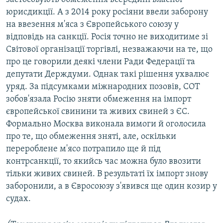
юрисдикції. А з 2014 року росіяни ввели заборону
на ввезення м'яса з Європейського союзу у
відповідь на санкції. Росія точно не виходитиме зі
Світової організації торгівлі, незважаючи на те, що
про це говорили деякі члени Ради Федерації та
депутати Держдуми. Однак такі рішення ухвалює
уряд. За підсумками міжнародних позовів, СОТ
зобов'язала Росію зняти обмеження на імпорт
європейської свинини та живих свиней з ЄС.
Формально Москва виконала вимоги й оголосила
про те, що обмеження зняті, але, оскільки
перероблене м'ясо потрапило ще й під
контрсанкції, то якийсь час можна було ввозити
тільки живих свиней. В результаті їх імпорт знову
заборонили, а в Євросоюзу з'явився ще один козир у
судах.