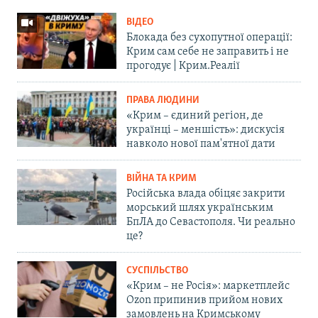
ВІДЕО
Блокада без сухопутної операції:
Крим сам себе не заправить і не
прогодує | Крим.Реалії
ПРАВА ЛЮДИНИ
«Крим – єдиний регіон, де
українці – меншість»: дискусія
навколо нової пам'ятної дати
ВІЙНА ТА КРИМ
Російська влада обіцяє закрити
морський шлях українським
БпЛА до Севастополя. Чи реально
це?
СУСПІЛЬСТВО
«Крим – не Росія»: маркетплейс
Ozon припинив прийом нових
замовлень на Кримському