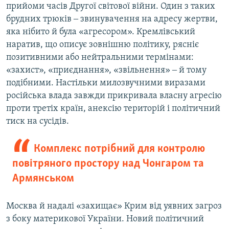
прийоми часів Другої світової війни. Один з таких
брудних трюків ‒ звинувачення на адресу жертви,
яка нібито й була «агресором». Кремлівський
наратив, що описує зовнішню політику, рясніє
позитивними або нейтральними термінами:
«захист», «приєднання», «звільнення» ‒ й тому
подібними. Настільки милозвучними виразами
російська влада завжди прикривала власну агресію
проти третіх країн, анексію територій і політичний
тиск на сусідів.
Комплекс потрібний для контролю
повітряного простору над Чонгаром та
Армянськом
Москва й надалі «захищає» Крим від уявних загроз
з боку материкової України. Новий політичний