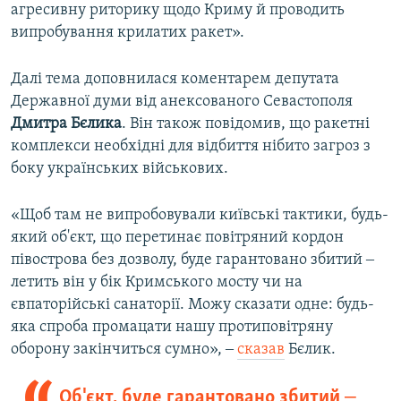
агресивну риторику щодо Криму й проводить
випробування крилатих ракет».
Далі тема доповнилася коментарем депутата
Державної думи від анексованого Севастополя
Дмитра Бєлика
. Він також повідомив, що ракетні
комплекси необхідні для відбиття нібито загроз з
боку українських військових.
«Щоб там не випробовували київські тактики, будь-
який об'єкт, що перетинає повітряний кордон
півострова без дозволу, буде гарантовано збитий ‒
летить він у бік Кримського мосту чи на
євпаторійські санаторії. Можу сказати одне: будь-
яка спроба промацати нашу протиповітряну
оборону закінчиться сумно», ‒
сказав
Бєлик.
Об'єкт, буде гарантовано збитий ‒