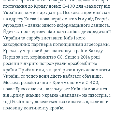
лежить практично на поверхні. Повідомлення про
постачання до Криму нових С-400 для «захисту від
України», коментар Дмитра Пєскова з претензіями
на адресу Києва і нова порція оптимізму від Георгія
Мурадова ‒ ланки одного інформаційного ланцюга.
Йдеться про чергову піар-кампанію з дискредитації
України та спробу виставити Київ і його
закордонних партнерів потенційними агресорами.
Кремль у черговий раз шантажує країни Заходу.
Перш за все, керівництво ЄС. Якщо в 2014 році
росіяни відкрито погрожували «розбомбити»
країни Прибалтики, якщо ті ризикнуть допомагати
Україні, то тепер вони діють набагато обачніше.
Москва, розмістивши в Криму системи С-400,
подає Брюсселю сигнал: змусьте Київ відмовитися
від Криму, інакше Україна «нападає» на півострів, і
тоді Росії знову доведеться «захищатися», заливши
половину континенту кров'ю.