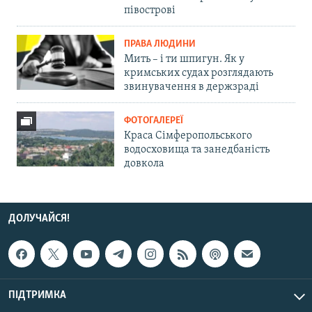
півострові
ПРАВА ЛЮДИНИ
Мить – і ти шпигун. Як у
кримських судах розглядають
звинувачення в держзраді
ФОТОГАЛЕРЕЇ
Краса Сімферопольського
водосховища та занедбаність
довкола
ДОЛУЧАЙСЯ!
ПІДТРИМКА