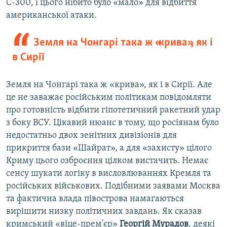
С-300, і цього нібито було «мало» для відбиття
американської атаки.
Земля на Чонгарі така ж «крива», як і
в Сирії
Земля на Чонгарі така ж «крива», як і в Сирії. Але
це не заважає російським політикам повідомляти
про готовність відбити гіпотетичний ракетний удар
з боку ВСУ. Цікавий нюанс в тому, що росіянам було
недостатньо двох зенітних дивізіонів для
прикриття бази «Шайрат», а для «захисту» цілого
Криму цього озброєння цілком вистачить. Немає
сенсу шукати логіку в висловлюваннях Кремля та
російських військових. Подібними заявами Москва
та фактична влада півострова намагаються
вирішити низку політичних завдань. Як сказав
кримський «віце-прем'єр»
Георгій Мурадов
, деякі