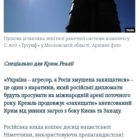
ВІДЕОУРОКИ «ELIFBE»
Русский
СВІДЧЕННЯ ОКУПАЦІЇ
Qırımtatar
УКРАЇНСЬКА ПРОБЛЕМА КРИМУ
ДОЛУЧАЙСЯ!
Пускова установка зенітної ракетної системи комплексу
ІНФОГРАФІКА
С-400 «Тріумф» у Московській області. Архівне фото
Спеціально для Крим.Реалії
Усі сайти RFE/RL
«Україна ‒ агресор, а Росія змушена захищатися» ‒
це один з наративів, який російські дипломати
будуть просувати на міжнародній арені поточного
року. Кремль продовжує «захищати» анексований
Крим від уявних загроз з боку Києва та Заходу.
Російська влада копіює досвід нацистської
Німеччини, використовуючи пропагандистські