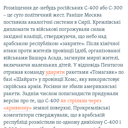
Розміщення де-небудь російських С-400 або С-300
‒ це суто політичний жест. Раніше Москва
поставила аналогічні системи в Сирії. Кремлівські
дипломати та військові погрожували силам
західної коаліції, стверджуючи, що небо над
арабською республікою «закрите». Після хімічної
атаки проти жителів провінції Ідліб, організованої
військами Башара Асада, загинули мирні жителі,
включаючи маленьких дітей. У відповідь Пентагон
отримав команду
ударити
ракетами «Томагавк» по
базі «Шайрат» у провінції Хомс, яку використовує
сирійська армія. Росіяни не збили американські
ракети. Заднім числом попагандисти придумали
версію про те, що С-400
не стріляли через
«кривизну»
земної поверхні. Прокремлівські
коментатори стверджували, що в арабській
республіці розмістили по одному дивізіону С-400 і