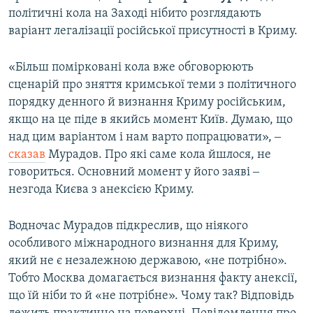
політичні кола на Заході нібито розглядають
варіант легалізації російської присутності в Криму.
«Більш помірковані кола вже обговорюють
сценарій про зняття кримської теми з політичного
порядку денного й визнання Криму російським,
якщо на це піде в якийсь момент Київ. Думаю, що
над цим варіантом і нам варто попрацювати», ‒
сказав
Мурадов. Про які саме кола йшлося, не
говориться. Основний момент у його заяві ‒
незгода Києва з анексією Криму.
Водночас Мурадов підкреслив, що ніякого
особливого міжнародного визнання для Криму,
який не є незалежною державою, «не потрібно».
Тобто Москва домагається визнання факту анексії,
що їй ніби то й «не потрібне». Чому так? Відповідь