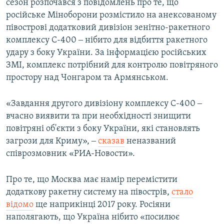
сезон розпочався з повідомлень про те, що
російське Міноборони розмістило на анексованому
півострові додатковий дивізіон зенітно-ракетного
комплексу С-400 ‒ нібито для відбиття ракетного
удару з боку України. За інформацією російських
ЗМІ, комплекс потрібний для контролю повітряного
простору над Чонгаром та Армянськом.
«Завдання другого дивізіону комплексу С-400 ‒
вчасно виявити та при необхідності знищити
повітряні об'єкти з боку України, які становлять
загрози для Криму», ‒
сказав
неназваний
співрозмовник «РИА-Новости».
Про те, що Москва має намір перемістити
додаткову ракетну систему на півострів,
стало
відомо
ще наприкінці 2017 року. Росіяни
наполягають, що Україна нібито «посилює