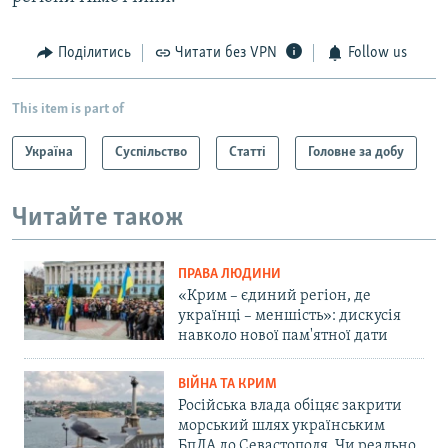
Поділитись
Читати без VPN
Follow us
This item is part of
Україна
Суспільство
Статті
Головне за добу
Читайте також
ПРАВА ЛЮДИНИ
«Крим – єдиний регіон, де
українці – меншість»: дискусія
навколо нової пам'ятної дати
ВІЙНА ТА КРИМ
Російська влада обіцяє закрити
морський шлях українським
БпЛА до Севастополя. Чи реально