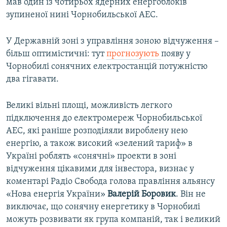
мав один із чотирьох ядерних енергоблоків
зупиненої нині Чорнобильської АЕС.
У Державній зоні з управління зоною відчуження –
більш оптимістичні: тут
прогнозують
появу у
Чорнобилі сонячних електростанцій потужністю
два гігавати.
Великі вільні площі, можливість легкого
підключення до електромереж Чорнобильської
АЕС, які раніше розподіляли вироблену нею
енергію, а також високий «зелений тариф» в
Україні роблять «сонячні» проекти в зоні
відчуження цікавими для інвестора, визнає у
коментарі Радіо Свобода голова правління альянсу
«Нова енергія України»
Валерій Боровик
. Він не
виключає, що сонячну енергетику в Чорнобилі
можуть розвивати як група компаній, так і великий