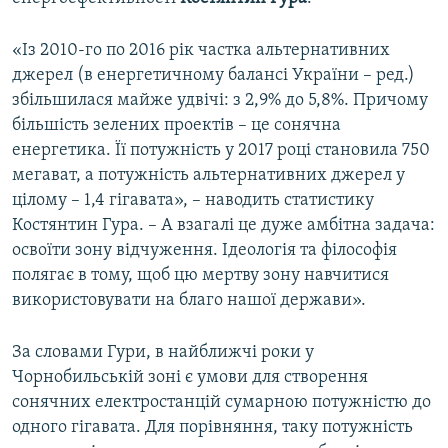
«Із 2010-го по 2016 рік частка альтернативних
джерел (в енергетичному балансі України – ред.)
збільшилася майже удвічі: з 2,9% до 5,8%. Причому
більшість зелених проектів – це сонячна
енергетика. Її потужність у 2017 році становила 750
мегават, а потужність альтернативних джерел у
цілому – 1,4 гігавата», – наводить статистику
Костянтин Гура. – А взагалі це дуже амбітна задача:
освоїти зону відчуження. Ідеологія та філософія
полягає в тому, щоб цю мертву зону навчитися
використовувати на благо нашої держави».
За словами Гури, в найближчі роки у
Чорнобильській зоні є умови для створення
сонячних електростанцій сумарною потужністю до
одного гігавата. Для порівняння, таку потужність