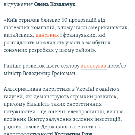
відчуження
Олена Ковальчук
.
«Київ отримав близько 60 пропозицій від
іноземних компаній, в тому числі американських,
китайських,
данських
і французьких, які
розглядають можливість участі в майбутніх
сонячних розробках у цьому районі».
Раніше розвиток цього сектору
анонсував
прем’єр-
міністр Володимир Гройсман.
Альтернативна енергетика в Україні є однією з
галузей, які демонструють стрімкий розвиток,
причому більшість таких енергетичних
потужностей – це сонячні електростанції, визнає
керівник Центру залучення зелених інвестицій,
радник голови Державного агентства з
енергоефективності
Костянтин Гура
.