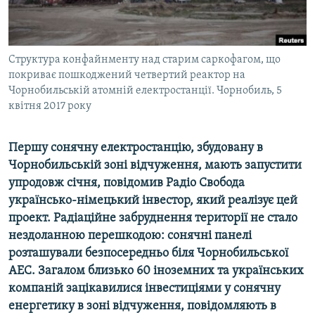
ВІДЕОУРОКИ «ELIFBE»
Русский
СВІДЧЕННЯ ОКУПАЦІЇ
Qırımtatar
Cтруктура конфайнменту над старим саркофагом, що
УКРАЇНСЬКА ПРОБЛЕМА КРИМУ
покриває пошкоджений четвертий реактор на
ДОЛУЧАЙСЯ!
ІНФОГРАФІКА
Чорнобильській атомній електростанції. Чорнобиль, 5
квітня 2017 року
Першу сонячну електростанцію, збудовану в
Усі сайти RFE/RL
Чорнобильській зоні відчуження, мають запустити
упродовж січня, повідомив Радіо Свобода
українсько-німецький інвестор, який реалізує цей
проект. Радіаційне забруднення території не стало
нездоланною перешкодою: сонячні панелі
розташували безпосередньо біля Чорнобильської
АЕС. Загалом близько 60 іноземних та українських
компаній зацікавилися інвестиціями у сонячну
енергетику в зоні відчуження, повідомляють в