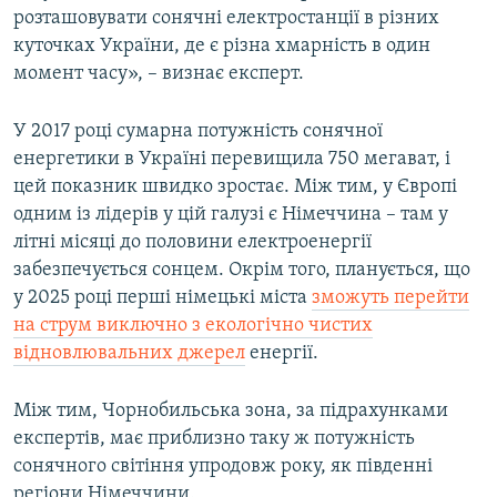
розташовувати сонячні електростанції в різних
куточках України, де є різна хмарність в один
момент часу», – визнає експерт.
У 2017 році сумарна потужність сонячної
енергетики в Україні перевищила 750 мегават, і
цей показник швидко зростає. Між тим, у Європі
одним із лідерів у цій галузі є Німеччина – там у
літні місяці до половини електроенергії
забезпечується сонцем. Окрім того, планується, що
у 2025 році перші німецькі міста
зможуть перейти
на струм виключно з екологічно чистих
відновлювальних джерел
енергії.
Між тим, Чорнобильська зона, за підрахунками
експертів, має приблизно таку ж потужність
сонячного світіння упродовж року, як південні
регіони Німеччини.