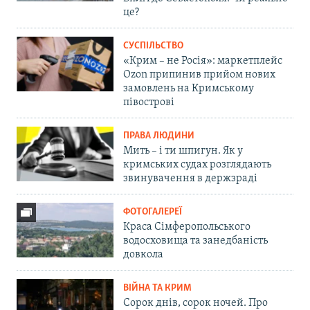
це?
СУСПІЛЬСТВО
«Крим – не Росія»: маркетплейс
Ozon припинив прийом нових
замовлень на Кримському
півострові
ПРАВА ЛЮДИНИ
Мить – і ти шпигун. Як у
кримських судах розглядають
звинувачення в держзраді
ФОТОГАЛЕРЕЇ
Краса Сімферопольського
водосховища та занедбаність
довкола
ВІЙНА ТА КРИМ
Сорок днів, сорок ночей. Про