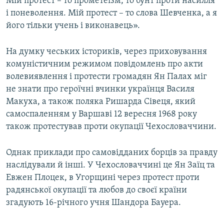
Мій протест – то прометеїзм, то бунт проти насилля
і поневолення. Мій протест – то слова Шевченка, а я
його тільки учень і виконавець».
На думку чеських істориків, через приховування
комуністичним режимом повідомлень про акти
волевиявлення і протести громадян Ян Палах міг
не знати про героїчні вчинки українця Василя
Макуха, а також поляка Ришарда Сівеця, який
самоспаленням у Варшаві 12 вересня 1968 року
також протестував проти окупації Чехословаччини.
Однак приклади про самовідданих борців за правду
наслідували й інші. У Чехословаччині це Ян Заїц та
Евжен Плоцек, в Угорщині через протест проти
радянської окупації та любов до своєї країни
згадують 16-річного учня Шандора Бауера.