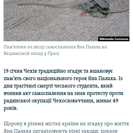
ВІДЕОУРОКИ «ELIFBE»
Русский
СВІДЧЕННЯ ОКУПАЦІЇ
Qırımtatar
УКРАЇНСЬКА ПРОБЛЕМА КРИМУ
ДОЛУЧАЙСЯ!
ІНФОГРАФІКА
Пам’ятник на місці самоспалення Яна Палаха на
Вацлавській площі у Празі
Усі сайти RFE/RL
19 січня Чехія традиційно згадує та вшановує
пам’ять свого національного героя Яна Палаха. Із
дня трагічної смерті чеського студента, який
вчинив акт самоспалення на знак протесту проти
радянської окупації Чехословаччини, минає 49
років.
Щороку в різних містах країни на згадку про життя
Яна Палаха організовують різні заходи: покази