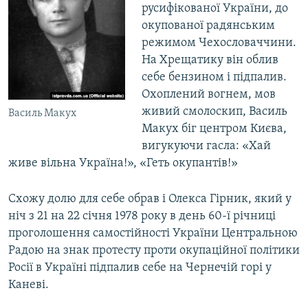
русифікованої України, до
окупованої радянським
режимом Чехословаччини.
На Хрещатику він облив
себе бензином і підпалив.
Охоплений вогнем, мов
живий смолоскип, Василь
Василь Макух
Макух біг центром Києва,
вигукуючи гасла: «Хай
живе вільна Україна!», «Геть окупантів!»
Схожу долю для себе обрав і Олекса Гірник, який у
ніч з 21 на 22 січня 1978 року в день 60-ї річниці
проголошення самостійності України Центральною
Радою на знак протесту проти окупаційної політики
Росії в Україні підпалив себе на Чернечій горі у
Каневі.