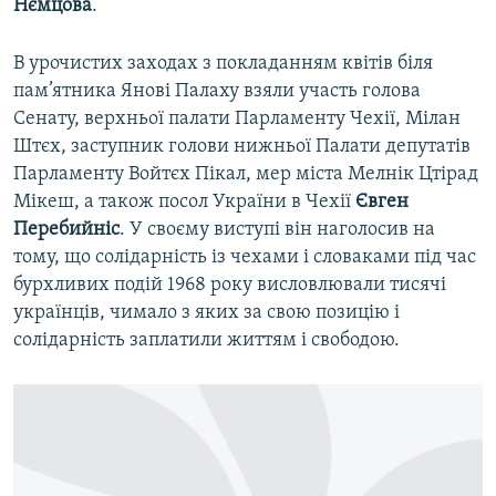
Нємцова
.
В урочистих заходах з покладанням квітів біля
пам’ятника Янові Палаху взяли участь голова
Сенату, верхньої палати Парламенту Чехії, Мілан
Штєх, заступник голови нижньої Палати депутатів
Парламенту Войтєх Пікал, мер міста Мелнік Цтірад
Мікеш, а також посол України в Чехії
Євген
Перебийніс
. У своєму виступі він наголосив на
тому, що солідарність із чехами і словаками під час
бурхливих подій 1968 року висловлювали тисячі
українців, чимало з яких за свою позицію і
солідарність заплатили життям і свободою.