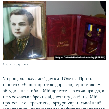
Олекса Гірник
У прощальному листі дружині Олекса Гірник
написав: «Я ішов простою дорогою, тернистою. Не
зблудив, не схибив. Мій протест – то сама правда, а
не московська брехня від початку до кінця. Мій
протест – то пережиття, тортури української нації.