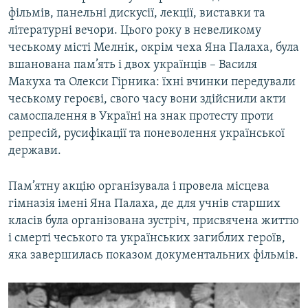
фільмів, панельні дискусії, лекції, виставки та
літературні вечори. Цього року в невеликому
чеському місті Мелнік, окрім чеха Яна Палаха, була
вшанована пам’ять і двох українців – Василя
Макуха та Олекси Гірника: їхні вчинки передували
чеському героєві, свого часу вони здійснили акти
самоспалення в Україні на знак протесту проти
репресій, русифікації та поневолення української
держави.
Пам’ятну акцію організувала і провела місцева
гімназія імені Яна Палаха, де для учнів старших
класів була організована зустріч, присвячена життю
і смерті чеського та українських загиблих героїв,
яка завершилась показом документальних фільмів.