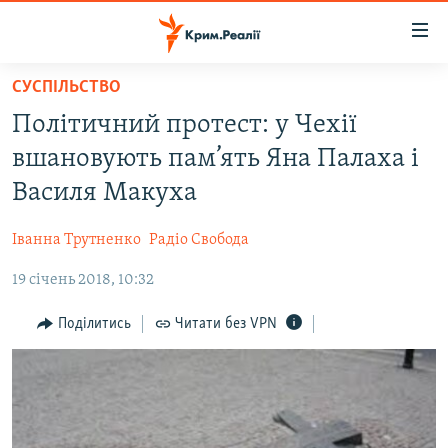
Доступність
посилання
Перейти
СУСПІЛЬСТВО
до
НОВИНИ
Політичний протест: у Чехії
основного
ВОДА.КРИМ
матеріалу
вшановують пам’ять Яна Палаха і
ВІДЕО ТА ФОТО
Перейти
Василя Макуха
до
ПОЛІТИКА
основної
Іванна Трутненко
Радіо Свобода
БЛОГИ
навігації
Перейти
19 січень 2018, 10:32
ПОГЛЯД
до
ІНТЕРВ'Ю
Поділитись
Читати без VPN
пошуку
ВСЕ ЗА ДЕНЬ
СПЕЦПРОЕКТИ
ЯК ОБІЙТИ БЛОКУВАННЯ
ДЕПОРТАЦІЯ