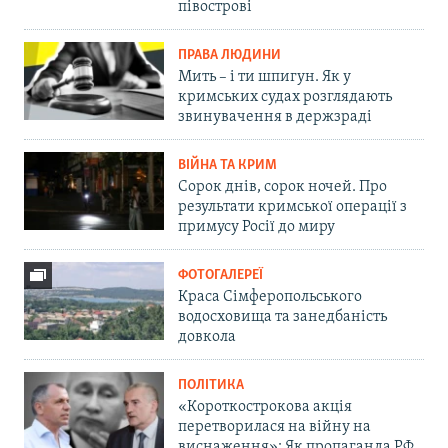
півострові
ПРАВА ЛЮДИНИ
Мить – і ти шпигун. Як у
кримських судах розглядають
звинувачення в держзраді
ВІЙНА ТА КРИМ
Сорок днів, сорок ночей. Про
результати кримської операції з
примусу Росії до миру
ФОТОГАЛЕРЕЇ
Краса Сімферопольського
водосховища та занедбаність
довкола
ПОЛІТИКА
«Короткострокова акція
перетворилася на війну на
виснаження»: Як пропаганда РФ