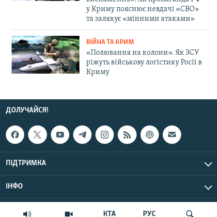
у Криму пояснює невдачі «СВО»
та залякує «мінними атаками»
ВІЙНА ТА КРИМ
«Полювання на колони». Як ЗСУ
ріжуть військову логістику Росії в
Криму
ДОЛУЧАЙСЯ!
ПІДТРИМКА
ІНФО
© Крим.Реалії, 2026 | Усі права застережено.
КТА
РУС