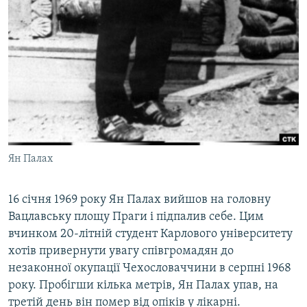
Ян Палах
16 січня 1969 року Ян Палах вийшов на головну
Вацлавську площу Праги і підпалив себе. Цим
вчинком 20-літній студент Карлового університету
хотів привернути увагу співгромадян до
незаконної окупації Чехословаччини в серпні 1968
року. Пробігши кілька метрів, Ян Палах упав, на
третій день він помер від опіків у лікарні.