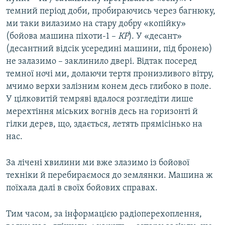
темний період доби, пробираючись через багнюку,
ми таки вилазимо на стару добру «копійку»
(бойова машина піхоти-1 –
КР
). У «десант»
(десантний відсік усередині машини, під бронею)
не залазимо – заклинило двері. Відтак посеред
темної ночі ми, долаючи тертя пронизливого вітру,
мчимо верхи залізним конем десь глибоко в поле.
У цілковитій темряві вдалося розгледіти лише
мерехтіння міських вогнів десь на горизонті й
гілки дерев, що, здається, летять прямісінько на
нас.
За лічені хвилини ми вже злазимо із бойової
техніки й перебираємося до землянки. Машина ж
поїхала далі в своїх бойових справах.
Тим часом, за інформацією радіоперехоплення,