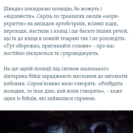
Швидко покидаємо позицію, бо можуть і
«відповісти». Скрізь по траншеях окопів «нори-
укриття» на випадок артобстрілів, всілякі ходи,
переходи, настили з колод і ще багато інших речей,
що їх до кінця в повній темряві так і не розгледіти.
«Тут обережно, пригинайте голови» – про нас
постійно піклуються та супроводжують.
На ще одній позиції під світлом маленького
ліхтарика бійці заряджають магазини до автоматів
набоями. Сором’язливо мало говорять. «Розбудіть
молодих, то їхнє діло, хай вони говорять», – каже
один із бійців, які займалися справою.