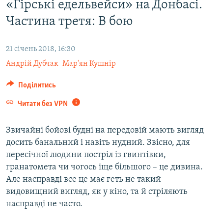
«Гірські едельвейси» на Донбасі.
ВІДЕОУРОКИ «ELIFBE»
Русский
Частина третя: В бою
СВІДЧЕННЯ ОКУПАЦІЇ
Qırımtatar
УКРАЇНСЬКА ПРОБЛЕМА КРИМУ
21 січень 2018, 16:30
ДОЛУЧАЙСЯ!
ІНФОГРАФІКА
Андрій Дубчак
Мар'ян Кушнір
Поділитись
Читати без VPN
Усі сайти RFE/RL
Звичайні бойові будні на передовій мають вигляд
досить банальний і навіть нудний. Звісно, для
пересічної людини постріл із гвинтівки,
гранатомета чи чогось іще більшого – це дивина.
Але насправді все це має геть не такий
видовищний вигляд, як у кіно, та й стріляють
насправді не часто.