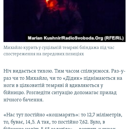
Михайло курить у суцільній темряві бліндажа під час
спостереження на передових позиціях
Ніч видається тихою. Тим часом спілкуємося. Раз-у-
раз чи то Михайло, чи то «Дідик» піднімаються на
ноги в цілковитій темряві й вдивляються у
бійницю. Розгледіти ситуацію допомагає прилад
нічного бачення.
«Нас тут постійно «кошмарять»: то 12,7 міліметрів,
то, буває, 14,5. А так, то постійно 7,62. Було, в