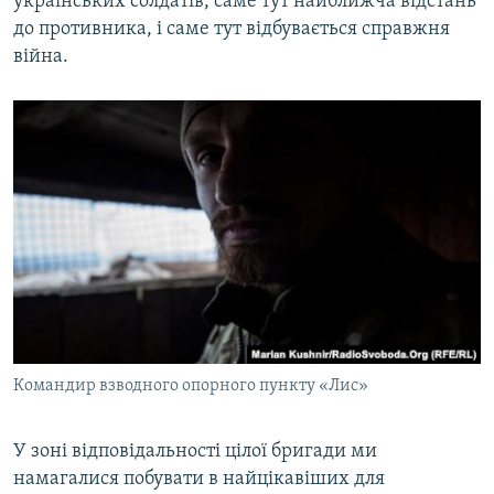
українських солдатів, саме тут найближча відстань
до противника, і саме тут відбувається справжня
війна.
Командир взводного опорного пункту «Лис»
У зоні відповідальності цілої бригади ми
намагалися побувати в найцікавіших для