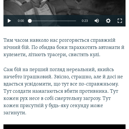
0:00
0:23
Тим часом навколо нас розгоряється справжній
нічний бій. По обидва боки тарахкотять автомати й
кулемети, літають трасери, свистять кулі.
Сам бій на перший погляд нереальний, якийсь
начебто іграшковий. Звісно, страшно, але й досі не
вдається усвідомити, що тут все по-справжньому.
Тут солдати намагаються вбити противника. Тут
кожен рух несе в собі смертельну загрозу. Тут
кожен присутній у будь-яку секунду може
загинути.