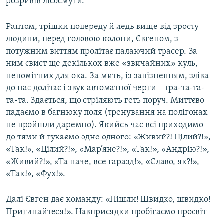
розривів лісосмуги.
Раптом, трішки попереду й ледь вище від зросту
людини, перед головою колони, Євгеном, з
потужним виттям пролітає палаючий трасер. За
ним свист ще декількох вже «звичайних» куль,
непомітних для ока. За мить, із запізненням, зліва
до нас долітає і звук автоматної черги – тра-та-та-
та-та. Здається, що стріляють геть поруч. Миттєво
падаємо в багнюку поля (тренування на полігонах
не пройшли даремно). Якийсь час всі приходимо
до тями й гукаємо одне одного: «Живий?! Цілий?!»,
«Так!», «Цілий?!», «Мар’яне?!», «Так!», «Андрію?!»,
«Живий?!», «Та наче, все гаразд!», «Славо, як?!»,
«Так!», «Фух!».
Далі Євген дає команду: «Пішли! Швидко, швидко!
Пригинайтеся!». Навприсядки пробігаємо просвіт