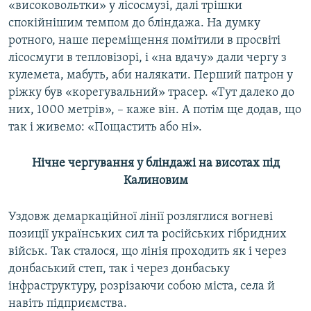
«високовольтки» у лісосмузі, далі трішки
спокійнішим темпом до бліндажа. На думку
ротного, наше переміщення помітили в просвіті
лісосмуги в тепловізорі, і «на вдачу» дали чергу з
кулемета, мабуть, аби налякати. Перший патрон у
ріжку був «корегувальний» трасер. «Тут далеко до
них, 1000 метрів», – каже він. А потім ще додав, що
так і живемо: «Пощастить або ні».
Нічне чергування у бліндажі на висотах під
Калиновим
Уздовж демаркаційної лінії розляглися вогневі
позиції українських сил та російських гібридних
військ. Так сталося, що лінія проходить як і через
донбаський степ, так і через донбаську
інфраструктуру, розрізаючи собою міста, села й
навіть підприємства.