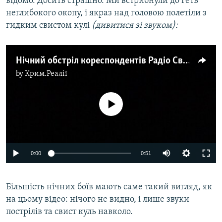
відомо. Досить страшно. Ми встрибнули до геть
неглибокого окопу, і якраз над головою полетіли з
гидким свистом кулі
(дивитися зі звуком):
Нічний обстріл кореспондентів Радіо Свобода під час дороги на позиції ЗСУ під Попасною
by
Крим.Реалії
No media source currently available
0:00
0:51
Більшість нічних боїв мають саме такий вигляд, як
на цьому відео: нічого не видно, і лише звуки
пострілів та свист куль навколо.