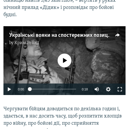
бійницю навіть 5,45 залетіло», – вертить у руках
нічний прилад «Дідик» і розповідає про бойові
будні.
Українські вояки на спостережних позиціях у бліндажі під Попасною
by
Крим.Реалії
No media source currently available
0:00
0:18
Чергувати бійцям доводиться по декілька годин і,
здається, в нас досить часу, щоб розпитати хлопців
про війну, про бойові дії, про сприйняття