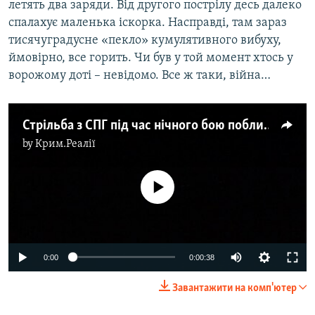
летять два заряди. Від другого пострілу десь далеко
спалахує маленька іскорка. Насправді, там зараз
тисячуградусне «пекло» кумулятивного вибуху,
ймовірно, все горить. Чи був у той момент хтось у
ворожому доті – невідомо. Все ж таки, війна…
Стрільба з СПГ під час нічного бою поблизу Попасної
by
Крим.Реалії
No media source currently available
0:00
0:00:38
Завантажити на комп'ютер