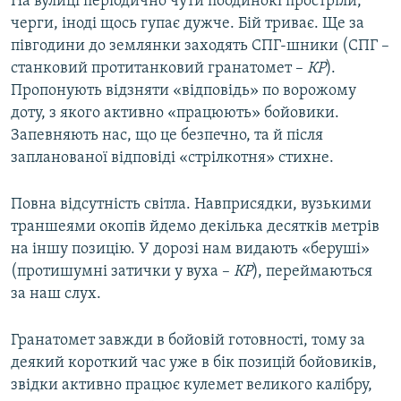
На вулиці періодично чути поодинокі простріли,
черги, іноді щось гупає дужче. Бій триває. Ще за
півгодини до землянки заходять СПГ-шники (СПГ –
станковий протитанковий гранатомет –
КР
).
Пропонують відзняти «відповідь» по ворожому
доту, з якого активно «працюють» бойовики.
Запевняють нас, що це безпечно, та й після
запланованої відповіді «стрілкотня» стихне.
Повна відсутність світла. Навприсядки, вузькими
траншеями окопів йдемо декілька десятків метрів
на іншу позицію. У дорозі нам видають «беруші»
(протишумні затички у вуха –
КР
), переймаються
за наш слух.
Гранатомет завжди в бойовій готовності, тому за
деякий короткий час уже в бік позицій бойовиків,
звідки активно працює кулемет великого калібру,