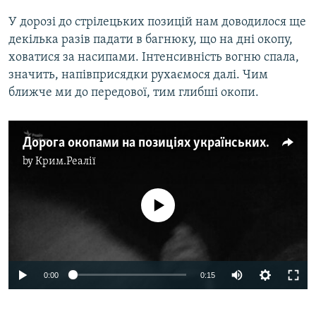
У дорозі до стрілецьких позицій нам доводилося ще
декілька разів падати в багнюку, що на дні окопу,
ховатися за насипами. Інтенсивність вогню спала,
значить, напівприсядки рухаємося далі. Чим
ближче ми до передової, тим глибші окопи.
Дорога окопами на позиціях українських військових під Попасною
by
Крим.Реалії
No media source currently available
0:00
0:15