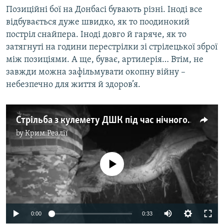
Позиційні бої на Донбасі бувають різні. Іноді все
відбувається дуже швидко, як то поодинокий
постріл снайпера. Іноді довго й гаряче, як то
затягнуті на години перестрілки зі стрілецької зброї
між позиціями. А ще, буває, артилерія… Втім, не
завжди можна зафільмувати окопну війну –
небезпечно для життя й здоров’я.
Стрільба з кулемету ДШК під час нічного бою неподалік Попасної
by
Крим.Реалії
No media source currently available
0:00
0:33