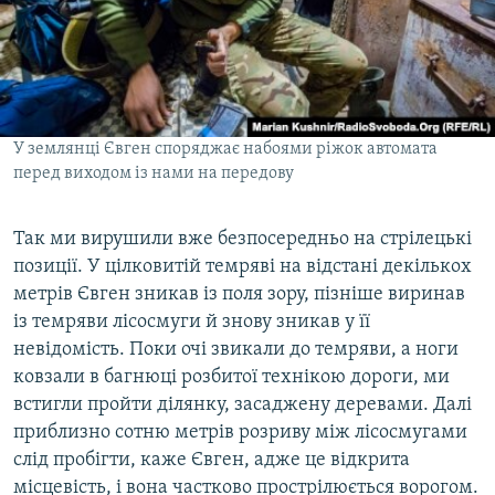
У землянці Євген споряджає набоями ріжок автомата
перед виходом із нами на передову
Так ми вирушили вже безпосередньо на стрілецькі
позиції. У цілковитій темряві на відстані декількох
метрів Євген зникав із поля зору, пізніше виринав
із темряви лісосмуги й знову зникав у її
невідомість. Поки очі звикали до темряви, а ноги
ковзали в багнюці розбитої технікою дороги, ми
встигли пройти ділянку, засаджену деревами. Далі
приблизно сотню метрів розриву між лісосмугами
слід пробігти, каже Євген, адже це відкрита
місцевість, і вона частково прострілюється ворогом.