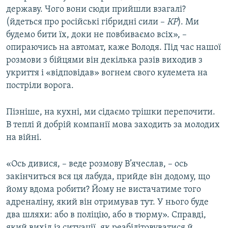
державу. Чого вони сюди прийшли взагалі?
(йдеться про російські гібридні сили –
КР
). Ми
будемо бити їх, доки не повбиваємо всіх», –
опираючись на автомат, каже Володя. Під час нашої
розмови з бійцями він декілька разів виходив з
укриття і «відповідав» вогнем свого кулемета на
постріли ворога.
Пізніше, на кухні, ми сідаємо трішки перепочити.
В теплі й добрій компанії мова заходить за молодих
на війні.
«Ось дивися, – веде розмову В’ячеслав, – ось
закінчиться вся ця лабуда, прийде він додому, що
йому вдома робити? Йому не вистачатиме того
адреналіну, який він отримував тут. У нього буде
два шляхи: або в поліцію, або в тюрму». Справді,
який вихід із ситуації, як реабілітовуватися й