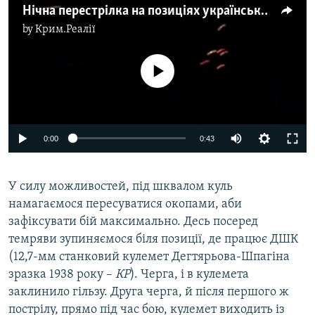
Нічна перестрілка на позиціях українських військ під Попасною
by
Крим.Реалії
No media source currently available
0:00
0:43
У силу можливостей, під шквалом куль
намагаємося пересуватися окопами, аби
зафіксувати бій максимально. Десь посеред
темряви зупиняємося біля позиції, де працює ДШК
(12,7-мм станковий кулемет Дегтярьова-Шпагіна
зразка 1938 року –
КР
). Черга, і в кулемета
заклинило гільзу. Друга черга, й після першого ж
пострілу, прямо під час бою, кулемет виходить із