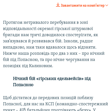
Завантажити на комп'ютер
Протягом нетривалого перебування в зоні
відповідальності окремої гірської штурмової
бригади нам тричі доводилося спостерігати, як
зав’язувався й розвивався бій. Інколи, радше
випадково, нам таки вдавалося щось відзняти.
Нижче наша розповідь про два з них – про нічний
бій під Попасною, та про нічне чергування на
позиціях під Калиновим.
Нічний бій «гірських едельвейсів» під
Попасною
Щоб дістатися до передових позицій поблизу
Попасної, для нас на КСП (командно-спостережний
пункт –
КР
) батальйону прогрівають «беху». У