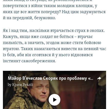
повертатися з війни таким молодим хлопцям, у
яких ще все життя попереду? Над цим задумуються
й на передовій, безумовно.
Як і над тим, наскільки втрачається страх в окопах.
Кажуть, якщо вже солдат не боїться – втрачає
пильність, а значить, згодом може стати бойовою
втратою. Таких намагаються вивести на певний час
із боїв, аби він оговтався й у нього відновився
інстинкт самозбереження.
Майор В'ячеслав Скоряк про проблему «повернення з війни»
by
Крим.Реалії
No media source currently available