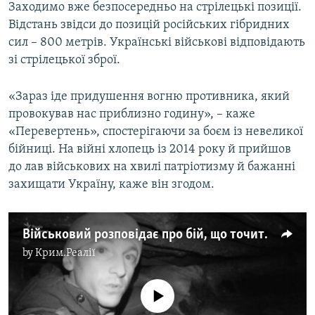
​Заходимо вже безпосередньо на стрілецькі позиції.
Відстань звідси до позицій російських гібридних
сил – 800 метрів. Українські військові відповідають
зі стрілецької зброї.
«Зараз іде придушення вогню противника, який
провокував нас приблизно годину», – каже
«Перевертень», спостерігаючи за боєм із невеликої
бійниці. На війні хлопець із 2014 року й прийшов
до лав військових на хвилі патріотизму й бажанні
захищати Україну, каже він згодом.
Військовий розповідає про бій, що точиться на порзиціях під Попасною
by
Крим.Реалії
No media source currently available