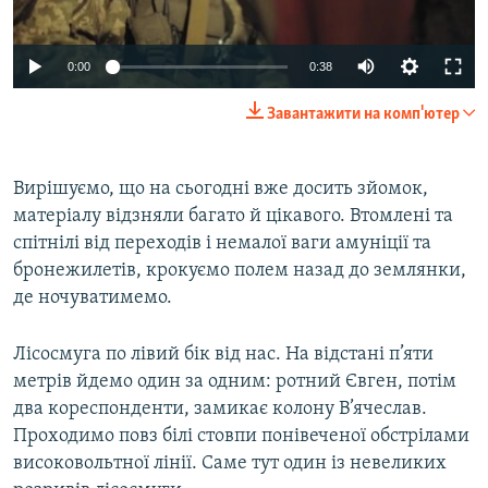
0:00
0:38
Завантажити на комп'ютер
Вирішуємо, що на сьогодні вже досить зйомок,
матеріалу відзняли багато й цікавого. Втомлені та
спітнілі від переходів і немалої ваги амуніції та
бронежилетів, крокуємо полем назад до землянки,
де ночуватимемо.
Лісосмуга по лівий бік від нас. На відстані п’яти
метрів йдемо один за одним: ротний Євген, потім
два кореспонденти, замикає колону В’ячеслав.
Проходимо повз білі стовпи понівеченої обстрілами
високовольтної лінії. Саме тут один із невеликих