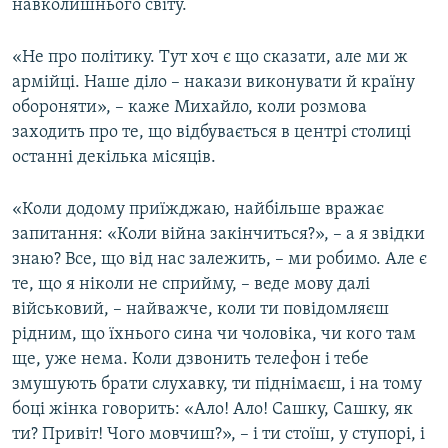
навколишнього світу.
«Не про політику. Тут хоч є що сказати, але ми ж
армійці. Наше діло – накази виконувати й країну
обороняти», – каже Михайло, коли розмова
заходить про те, що відбувається в центрі столиці
останні декілька місяців.
«Коли додому приїжджаю, найбільше вражає
запитання: «Коли війна закінчиться?», – а я звідки
знаю? Все, що від нас залежить, – ми робимо. Але є
те, що я ніколи не сприйму, – веде мову далі
військовий, – найважче, коли ти повідомляєш
рідним, що їхнього сина чи чоловіка, чи кого там
ще, уже нема. Коли дзвонить телефон і тебе
змушують брати слухавку, ти піднімаєш, і на тому
боці жінка говорить: «Ало! Ало! Сашку, Сашку, як
ти? Привіт! Чого мовчиш?», – і ти стоїш, у ступорі, і