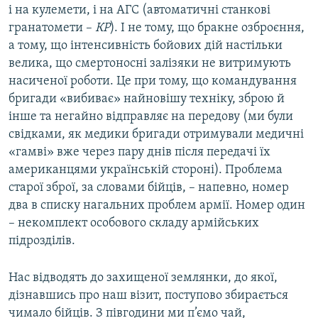
і на кулемети, і на АГС (автоматичні станкові
гранатомети –
КР
). І не тому, що бракне озброєння,
а тому, що інтенсивність бойових дій настільки
велика, що смертоносні залізяки не витримують
насиченої роботи. Це при тому, що командування
бригади «вибиває» найновішу техніку, зброю й
інше та негайно відправляє на передову (ми були
свідками, як медики бригади отримували медичні
«гамві» вже через пару днів після передачі їх
американцями українській стороні). Проблема
старої зброї, за словами бійців, – напевно, номер
два в списку нагальних проблем армії. Номер один
– некомплект особового складу армійських
підрозділів.
Нас відводять до захищеної землянки, до якої,
дізнавшись про наш візит, поступово збирається
чимало бійців. З півгодини ми п’ємо чай,