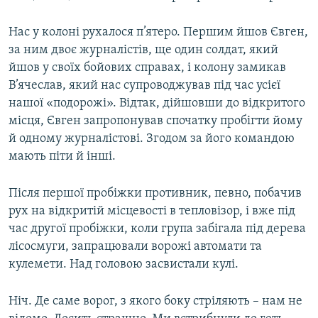
Нас у колоні рухалося п’ятеро. Першим йшов Євген,
за ним двоє журналістів, ще один солдат, який
йшов у своїх бойових справах, і колону замикав
В’ячеслав, який нас супроводжував під час усієї
нашої «подорожі». Відтак, дійшовши до відкритого
місця, Євген запропонував спочатку пробігти йому
й одному журналістові. Згодом за його командою
мають піти й інші.
Після першої пробіжки противник, певно, побачив
рух на відкритій місцевості в тепловізор, і вже під
час другої пробіжки, коли група забігала під дерева
лісосмуги, запрацювали ворожі автомати та
кулемети. Над головою засвистали кулі.
Ніч. Де саме ворог, з якого боку стріляють – нам не