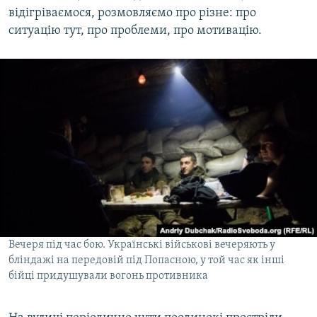
відігріваємося, розмовляємо про різне: про
ситуацію тут, про проблеми, про мотивацію.
Вечеря під час бою. Українські військові вечеряють у
бліндажі на передовій під Попасною, у той час як інші
бійці придушували вогонь противника