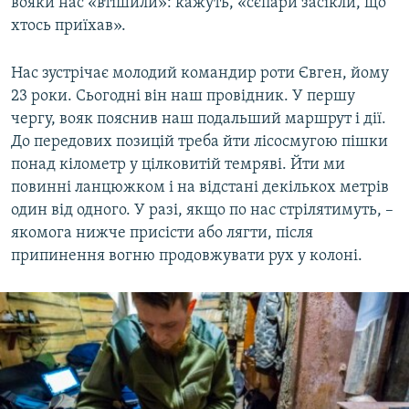
вояки нас «втішили»: кажуть, «сєпари засікли, що
хтось приїхав».
​Нас зустрічає молодий командир роти Євген, йому
23 роки. Сьогодні він наш провідник. У першу
чергу, вояк пояснив наш подальший маршрут і дії.
До передових позицій треба йти лісосмугою пішки
понад кілометр у цілковитій темряві. Йти ми
повинні ланцюжком і на відстані декількох метрів
один від одного. У разі, якщо по нас стрілятимуть, –
якомога нижче присісти або лягти, після
припинення вогню продовжувати рух у колоні.