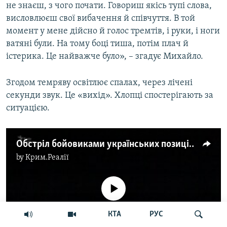
не знаєш, з чого почати. Говориш якісь тупі слова,
висловлюєш свої вибачення й співчуття. В той
момент у мене дійсно й голос тремтів, і руки, і ноги
ватяні були. На тому боці тиша, потім плач й
істерика. Це найважче було», – згадує Михайло.
Згодом темряву освітлює спалах, через лічені
секунди звук. Це «вихід». Хлопці спостерігають за
ситуацією.
Обстріл бойовиками українських позицій під Попасною
by
Крим.Реалії
No media source currently available
КТА
РУС