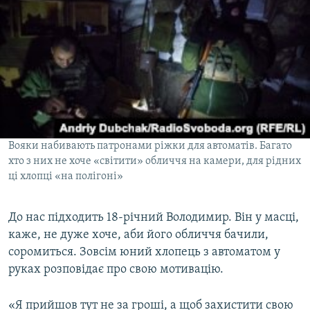
Вояки набивають патронами ріжки для автоматів. Багато
хто з них не хоче «світити» обличчя на камери, для рідних
ці хлопці «на полігоні»
До нас підходить 18-річний Володимир. Він у масці,
каже, не дуже хоче, аби його обличчя бачили,
соромиться. Зовсім юний хлопець з автоматом у
руках розповідає про свою мотивацію.
«Я прийшов тут не за гроші, а щоб захистити свою