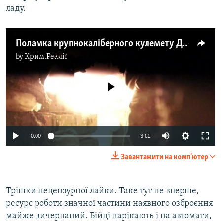
ладу.
Поламка крупнокаліберного кулемету ДШК під час нічного бою неподалік Попасної
by
Крим.Реалії
No media source currently available
0:00
3:01
Завантажити на комп'ютер
Трішки нецензурної лайки. Таке тут не вперше,
ресурс роботи значної частини наявного озброєння
майже вичерпаний. Бійці нарікають і на автомати,