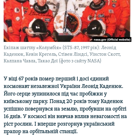
ВІДЕОУРОКИ «ELIFBE»
Русский
СВІДЧЕННЯ ОКУПАЦІЇ
Qırımtatar
УКРАЇНСЬКА ПРОБЛЕМА КРИМУ
ДОЛУЧАЙСЯ!
ІНФОГРАФІКА
Екіпаж шаттлу «Колумбія» (STS-87, 1997 рік): Леонід
Каденюк, Кевін Крегель, Стівен Ліндсі, Уїнстон Скотт,
Калпана Чавла, Такао Дої (фото з сайту NASA)
Усі сайти RFE/RL
У віці 67 років помер перший і досі єдиний
космонавт незалежної України Леонід Каденюк.
Його серце зупинилося під час пробіжки у
київському парку. Понад 20 років тому Каденюк
успішно повернувся на землю, пробувши на орбіті
16 днів. У космосі він вивчав вплив невагомості на
ріст рослин. І вперше розгорнув український
прапор на орбітальній станції.