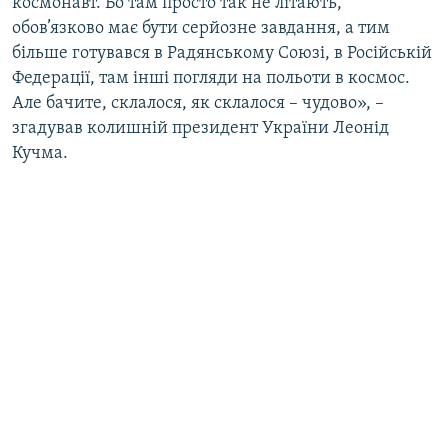
космонавт. Бо там просто так не літають,
обов’язково має бути серйозне завдання, а тим
більше готувався в Радянському Союзі, в Російській
Федерації, там інші погляди на польоти в космос.
Але бачите, склалося, як склалося – чудово», –
згадував колишній президент України Леонід
Кучма.