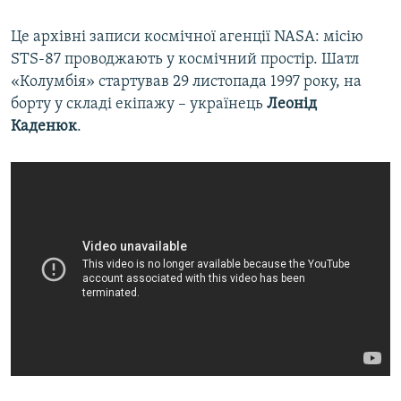
Це архівні записи космічної агенції NASA: місію
STS-87 проводжають у космічний простір. Шатл
«Колумбія» стартував 29 листопада 1997 року, на
борту у складі екіпажу – українець
Леонід
Каденюк
.