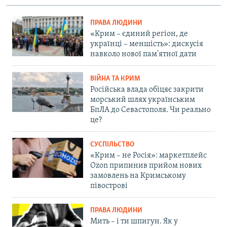
ПРАВА ЛЮДИНИ
«Крим – єдиний регіон, де
українці – меншість»: дискусія
навколо нової пам'ятної дати
ВІЙНА ТА КРИМ
Російська влада обіцяє закрити
морський шлях українським
БпЛА до Севастополя. Чи реально
це?
СУСПІЛЬСТВО
«Крим – не Росія»: маркетплейс
Ozon припинив прийом нових
замовлень на Кримському
півострові
ПРАВА ЛЮДИНИ
Мить – і ти шпигун. Як у