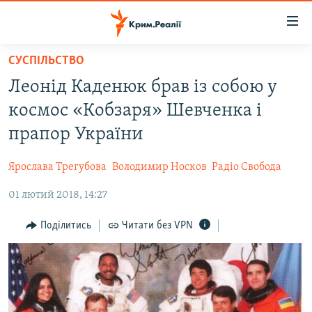
Доступність
посилання
Перейти
СУСПІЛЬСТВО
до
НОВИНИ
Леонід Каденюк брав із собою у
основного
ВОДА.КРИМ
матеріалу
космос «Кобзаря» Шевченка і
ВІДЕО ТА ФОТО
Перейти
прапор України
до
ПОЛІТИКА
основної
Ярослава Трегубова
Володимир Носков
Радіо Свобода
БЛОГИ
навігації
Перейти
01 лютий 2018, 14:27
ПОГЛЯД
до
ІНТЕРВ'Ю
Поділитись
Читати без VPN
пошуку
ВСЕ ЗА ДЕНЬ
СПЕЦПРОЕКТИ
ЯК ОБІЙТИ БЛОКУВАННЯ
ДЕПОРТАЦІЯ