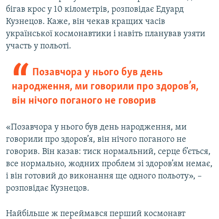
бігав крос у 10 кілометрів, розповідає Едуард
Кузнецов. Каже, він чекав кращих часів
української космонавтики і навіть планував узяти
участь у польоті.
Позавчора у нього був день
народження, ми говорили про здоров’я,
він нічого поганого не говорив
«Позавчора у нього був день народження, ми
говорили про здоров’я, він нічого поганого не
говорив. Він казав: тиск нормальний, серце б’ється,
все нормально, жодних проблем зі здоров’ям немає,
і він готовий до виконання ще одного польоту», –
розповідає Кузнецов.
Найбільше ж переймався перший космонавт