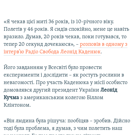
«Я чекав цієї миті 36 років, із 10-річного віку.
Полетів у 46 років. Я сидів спокійно, мене це навіть
вразило. Думав, 20 років чекав, поки готувався, то
тепер 20 секунд дочекаюся», –
розповів в одному з
інтерв’ю Радіо Свобода Леонід Каденюк
.
Його завданням у Всесвіті було провести
експерименти і дослідити – як ростуть рослини в
невагомості. Про участь Каденюка у місії особисто
домовлявся другий президент України
Леонід
Кучма
з американським колегою Біллом
Клінтоном.
«Він людина була рішуча: пообіцяв – зробив. Дійсно
тоді була проблема, я думав, з чим полетить наш