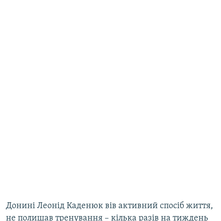
Донині Леонід Каденюк вів активний спосіб життя,
не полишав тренування – кілька разів на тиждень