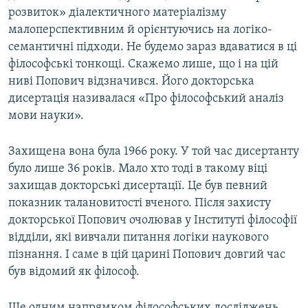
розвиток» діалектичного матеріалізму
малоперспективним й орієнтуючись на логіко-
семантичні підходи. Не будемо зараз вдаватися в ці
філософські тонкощі. Скажемо лише, що і на цій
ниві Попович відзначився. Його докторська
дисертація називалася «Про філософський аналіз
мови науки».
Захищена вона була 1966 року. У той час дисертанту
було лише 36 років. Мало хто тоді в такому віці
захищав докторські дисертації. Це був певний
показник талановитості вченого. Після захисту
докторської Попович очолював у Інституті філософії
відділи, які вивчали питання логіки наукового
пізнання. І саме в цій царині Попович довгий час
був відомий як філософ.
Ще одним напрямком філософських досліджень,