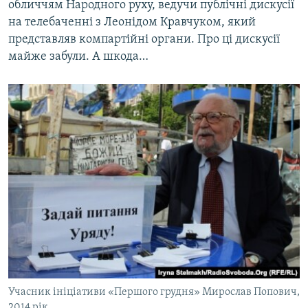
обличчям Народного руху, ведучи публічні дискусії
на телебаченні з Леонідом Кравчуком, який
представляв компартійні органи. Про ці дискусії
майже забули. А шкода…
Учасник ініціативи «Першого грудня» Мирослав Попович,
2014 рік