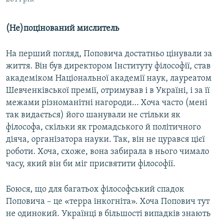
(Не)поцінований мислитель
На перший погляд, Поповича достатньо цінували за
життя. Він був директором Інституту філософії, став
академіком Національної академії наук, лауреатом
Шевченківської премії, отримував і в Україні, і за її
межами різноманітні нагороди… Хоча часто (мені
так видається) його шанували не стільки як
філософа, скільки як громадського й політичного
діяча, організатора науки. Так, він не цурався цієї
роботи. Хоча, схоже, вона забирала в нього чимало
часу, який він би міг присвятити філософії.
Боюся, що для багатьох філософський спадок
Поповича – це «терра інкогніта». Хоча Попович тут
не одинокий. Українці в більшості випадків знають