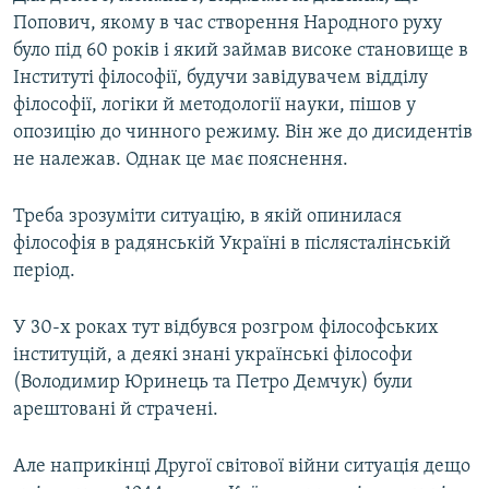
Попович, якому в час створення Народного руху
було під 60 років і який займав високе становище в
Інституті філософії, будучи завідувачем відділу
філософії, логіки й методології науки, пішов у
опозицію до чинного режиму. Він же до дисидентів
не належав. Однак це має пояснення.
Треба зрозуміти ситуацію, в якій опинилася
філософія в радянській Україні в післясталінській
період.
У 30-х роках тут відбувся розгром філософських
інституцій, а деякі знані українські філософи
(Володимир Юринець та Петро Демчук) були
арештовані й страчені.
Але наприкінці Другої світової війни ситуація дещо