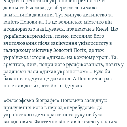
Звідки корені такої україноцентричності? Із
давнього Ізяслава, де збереглося чимало
пам’ятників давнини. Тут минуло дитинство та
юність Поповича. І в це волинське містечко він
неодноразово навідувався, працюючи в Києві. Цю
україноцентричність, певно, посилило його
вчителювання після закінчення університету в
галицькому містечку Золотий Потік, де теж
українська історія «дихає» на кожному кроці. Та,
зрештою, Київ, попри його русифікованість, навіть у
радянські часи «дихав українством»… Було би
бажання відчути це дихання. А Попович якраз
належав до тих, хто його відчував.
«Філософська біографія» Поповича засвідчує:
прилучення його в період «перебудови» до
українського демократичного руху не було
випадковим. Фактично він став інтелектуальним