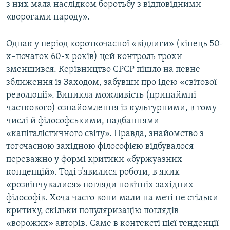
з них мала наслідком боротьбу з відповідними
«ворогами народу».
Однак у період короткочасної «відлиги» (кінець 50-
х–початок 60-х років) цей контроль трохи
зменшився. Керівництво СРСР пішло на певне
зближення із Заходом, забувши про ідею «світової
революції». Виникла можливість (принаймні
часткового) ознайомлення із культурними, в тому
числі й філософськими, надбаннями
«капіталістичного світу». Правда, знайомство з
тогочасною західною філософією відбувалося
переважно у формі критики «буржуазних
концепцій». Тоді з’явилися роботи, в яких
«розвінчувалися» погляди новітніх західних
філософів. Хоча часто вони мали на меті не стільки
критику, скільки популяризацію поглядів
«ворожих» авторів. Саме в контексті цієї тенденції