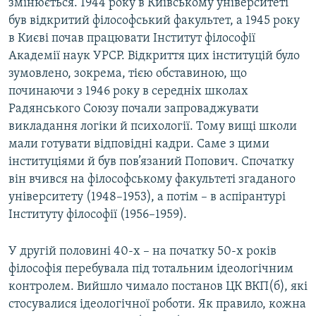
змінюється. 1944 року в Київському університеті
був відкритий філософський факультет, а 1945 року
в Києві почав працювати Інститут філософії
Академії наук УРСР. Відкриття цих інституцій було
зумовлено, зокрема, тією обставиною, що
починаючи з 1946 року в середніх школах
Радянського Союзу почали запроваджувати
викладання логіки й психології. Тому вищі школи
мали готувати відповідні кадри. Саме з цими
інституціями й був пов’язаний Попович. Спочатку
він вчився на філософському факультеті згаданого
університету (1948–1953), а потім – в аспірантурі
Інституту філософії (1956–1959).
У другій половині 40-х – на початку 50-х років
філософія перебувала під тотальним ідеологічним
контролем. Вийшло чимало постанов ЦК ВКП(б), які
стосувалися ідеологічної роботи. Як правило, кожна