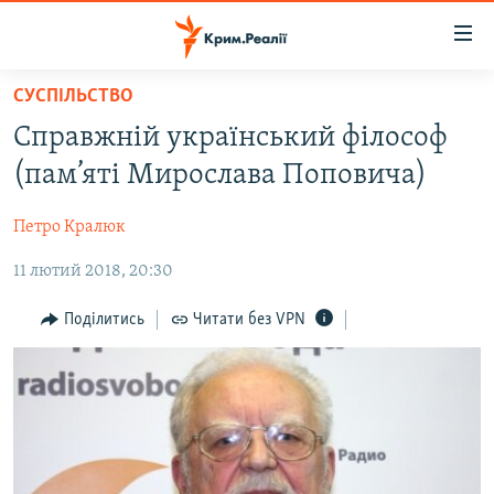
Доступність
посилання
Перейти
СУСПІЛЬСТВО
до
НОВИНИ
Справжній український філософ
основного
ВОДА.КРИМ
матеріалу
(пам’яті Мирослава Поповича)
ВІДЕО ТА ФОТО
Перейти
до
Петро Кралюк
ПОЛІТИКА
основної
11 лютий 2018, 20:30
БЛОГИ
навігації
Перейти
ПОГЛЯД
Поділитись
Читати без VPN
до
ІНТЕРВ'Ю
пошуку
ВСЕ ЗА ДЕНЬ
СПЕЦПРОЕКТИ
ЯК ОБІЙТИ БЛОКУВАННЯ
ДЕПОРТАЦІЯ