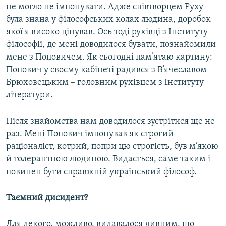
не могло не імпонувати. Адже співтворцем Руху
була знана у філософських колах людина, доробок
якої я високо цінував. Ось тоді рухівці з Інституту
філософії, де мені доводилося бувати, познайомили
мене з Поповичем. Як сьогодні пам’ятаю картину:
Попович у своєму кабінеті радився з В’ячеславом
Брюховецьким – головним рухівцем з Інституту
літератури.
Після знайомства нам доводилося зустрітися ще не
раз. Мені Попович імпонував як строгий
раціоналіст, котрий, попри цю строгість, був м’якою
й толерантною людиною. Видається, саме таким і
повинен бути справжній український філософ.
Таємний дисидент?
Для декого, можливо, видавалося дивним, що