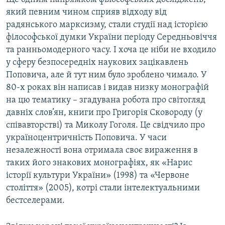
який певним чином сприяв відходу від
радянського марксизму, стали студії над історією
філософської думки України періоду Середньовіччя
та ранньомодерного часу. І хоча це ніби не входило
у сферу безпосередніх наукових зацікавлень
Поповича, але й тут ним було зроблено чимало. У
80-х роках він написав і видав низку монографій
на цю тематику – згадувана робота про світогляд
давніх слов’ян, книги про Григорія Сковороду (у
співавторстві) та Миколу Гоголя. Це свідчило про
україноцентричність Поповича. У часи
незалежності вона отримала своє вираження в
таких його знакових монографіях, як «Нарис
історії культури України» (1998) та «Червоне
століття» (2005), котрі стали інтелектуальними
бестселерами.