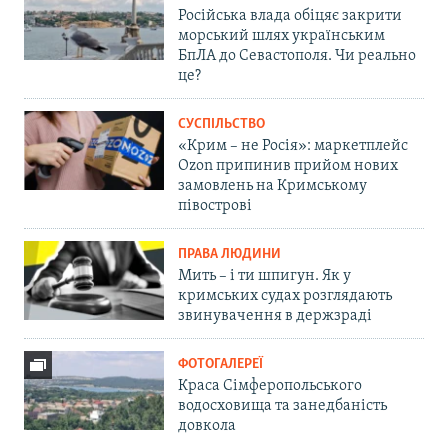
Російська влада обіцяє закрити
морський шлях українським
БпЛА до Севастополя. Чи реально
це?
СУСПІЛЬСТВО
«Крим – не Росія»: маркетплейс
Ozon припинив прийом нових
замовлень на Кримському
півострові
ПРАВА ЛЮДИНИ
Мить – і ти шпигун. Як у
кримських судах розглядають
звинувачення в держзраді
ФОТОГАЛЕРЕЇ
Краса Сімферопольського
водосховища та занедбаність
довкола