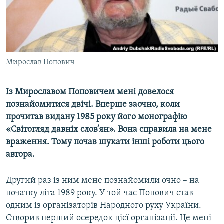
ВІДЕОУРОКИ «ELIFBE»
Русский
СВІДЧЕННЯ ОКУПАЦІЇ
Qırımtatar
УКРАЇНСЬКА ПРОБЛЕМА КРИМУ
ДОЛУЧАЙСЯ!
Мирослав Попович
ІНФОГРАФІКА
Із Мирославом Поповичем мені довелося
познайомитися двічі. Вперше заочно, коли
Усі сайти RFE/RL
прочитав видану 1985 року його монографію
«Світогляд давніх слов’ян». Вона справила на мене
враження. Тому почав шукати інші роботи цього
автора.
Другий раз із ним мене познайомили очно – на
початку літа 1989 року. У той час Попович став
одним із організаторів Народного руху України.
Створив перший осередок цієї організації. Це мені