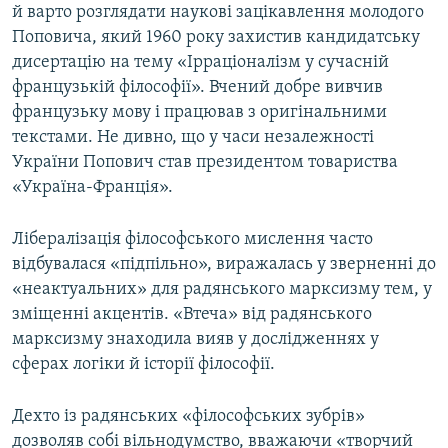
й варто розглядати наукові зацікавлення молодого
Поповича, який 1960 року захистив кандидатську
дисертацію на тему «Ірраціоналізм у сучасній
французькій філософії». Вчений добре вивчив
французьку мову і працював з оригінальними
текстами. Не дивно, що у часи незалежності
України Попович став президентом товариства
«Україна-Франція».
Лібералізація філософського мислення часто
відбувалася «підпільно», виражалась у зверненні до
«неактуальних» для радянського марксизму тем, у
зміщенні акцентів. «Втеча» від радянського
марксизму знаходила вияв у дослідженнях у
сферах логіки й історії філософії.
Дехто із радянських «філософських зубрів»
дозволяв собі вільнодумство, вважаючи «творчий