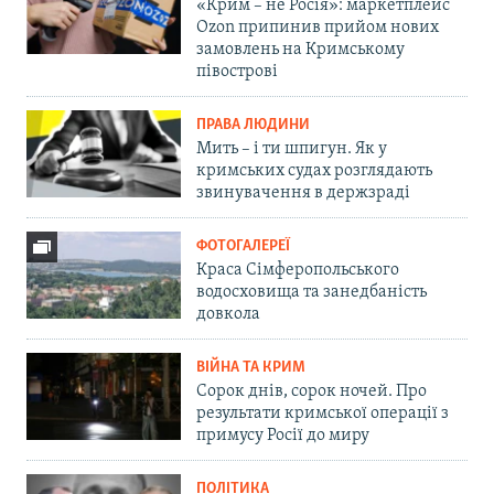
«Крим – не Росія»: маркетплейс
Ozon припинив прийом нових
замовлень на Кримському
півострові
ПРАВА ЛЮДИНИ
Мить – і ти шпигун. Як у
кримських судах розглядають
звинувачення в держзраді
ФОТОГАЛЕРЕЇ
Краса Сімферопольського
водосховища та занедбаність
довкола
ВІЙНА ТА КРИМ
Сорок днів, сорок ночей. Про
результати кримської операції з
примусу Росії до миру
ПОЛІТИКА