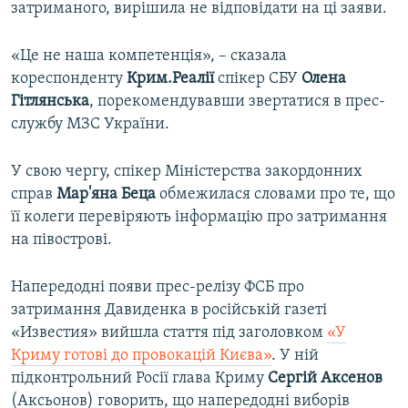
затриманого, вирішила не відповідати на ці заяви.
«Це не наша компетенція», – сказала
кореспонденту
Крим.Реалії
спікер СБУ
Олена
Гітлянська
, порекомендувавши звертатися в прес-
службу МЗС України.
У свою чергу, спікер Міністерства закордонних
справ
Мар'яна Беца
обмежилася словами про те, що
її колеги перевіряють інформацію про затримання
на півострові.
Напередодні появи прес-релізу ФСБ про
затримання Давиденка в російській газеті
«Известия» вийшла стаття під заголовком
«У
Криму готові до провокацій Києва»
. У ній
підконтрольний Росії глава Криму
Сергій Аксенов
(Аксьонов) говорить, що напередодні виборів