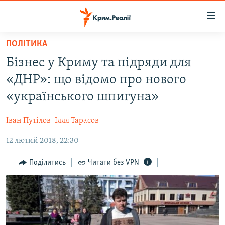
Доступність
посилання
Перейти
ПОЛІТИКА
до
НОВИНИ
Бізнес у Криму та підряди для
основного
ВОДА.КРИМ
матеріалу
«ДНР»: що відомо про нового
ВІДЕО ТА ФОТО
Перейти
«українського шпигуна»
до
ПОЛІТИКА
основної
Іван Путілов
Ілля Тарасов
БЛОГИ
навігації
Перейти
12 лютий 2018, 22:30
ПОГЛЯД
до
ІНТЕРВ'Ю
Поділитись
Читати без VPN
пошуку
ВСЕ ЗА ДЕНЬ
СПЕЦПРОЕКТИ
ЯК ОБІЙТИ БЛОКУВАННЯ
ДЕПОРТАЦІЯ