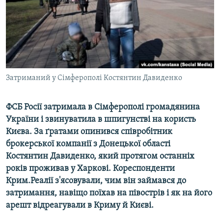
ВІДЕОУРОКИ «ELIFBE»
Русский
СВІДЧЕННЯ ОКУПАЦІЇ
Qırımtatar
УКРАЇНСЬКА ПРОБЛЕМА КРИМУ
ДОЛУЧАЙСЯ!
ІНФОГРАФІКА
Затриманий у Сімферополі Костянтин Давиденко
ФСБ Росії затримала в Сімферополі громадянина
Усі сайти RFE/RL
України і звинуватила в шпигунстві на користь
Києва. За ґратами опинився співробітник
брокерської компанії з Донецької області
Костянтин Давиденко, який протягом останніх
років проживав у Харкові. Кореспонденти
Крим.Реалії з'ясовували, чим він займався до
затримання, навіщо поїхав на півострів і як на його
арешт відреагували в Криму й Києві.