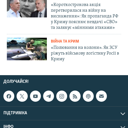
«Короткострокова акція
перетворилася на війну на
виснаження»: Як пропаганда РФ
у Криму пояснює невдачі «СВО»
та залякує «мінними атаками»
ВІЙНА ТА КРИМ
«Полювання на колони». Як ЗСУ
ріжуть військову логістику Росії в
Криму
ДОЛУЧАЙСЯ!
ПІДТРИМКА
ІНФО