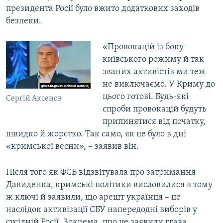
президента Росії було вжито додаткових заходів
безпеки.
«Провокацій із боку
київського режиму й так
званих активістів ми теж
не виключаємо. У Криму до
цього готові. Будь-які
Сергій Аксенов
спроби провокацій будуть
припинятися від початку,
швидко й жорстко. Так само, як це було в дні
«кримської весни», – заявив він.
Після того як ФСБ відзвітувала про затримання
Давиденка, кримські політики висловилися в тому
ж ключі й заявили, що арешт українця – це
наслідок активізації СБУ напередодні виборів у
сусідній Росії. Зокрема, про це заявили глава