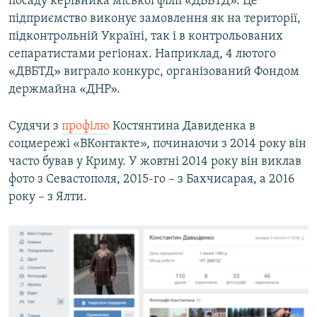
посаду керівника міської філії «ДВБТД». Це
підприємство виконує замовлення як на території,
підконтрольній Україні, так і в контрольованих
сепаратистами регіонах. Наприклад, 4 лютого
«ДВБТД» виграло конкурс, організований Фондом
держмайна «ДНР».
Судячи з
профілю
Костянтина Давиденка в
соцмережі «ВКонтакте», починаючи з 2014 року він
часто бував у Криму. У жовтні 2014 року він виклав
фото з Севастополя, 2015-го – з Бахчисарая, а 2016
року – з Ялти.