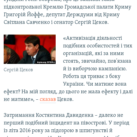
підконтрольної Кремлю Громадської палати Криму
Григорій Йоффе, депутат Держдуми від Криму
Світлана Савченко і сенатор Сергій Цеков.
«Активізація діяльності
подібних особистостей і тих
організацій, які за ними
стоять, звичайно, пов'язана
й із виборчою кампанією.
Сергій Цеков
Робота ця триває з боку
України. Чи матиме вона
ефект? На мій погляд, до цього не мала ефекту і далі
не матиме», –
сказав
Цеков.
Затримання Костянтина Давиденка – далеко не
перший подібний інцидент на півострові. У період
із літа 2016 року за підозрою в шпигунстві й