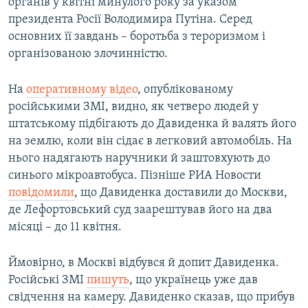
органів у квітні минулого року за указом
президента Росії Володимира Путіна. Серед
основних її завдань – боротьба з тероризмом і
організованою злочинністю.
На
оперативному відео
, опублікованому
російськими ЗМІ, видно, як четверо людей у
штатському підбігають до Давиденка й валять його
на землю, коли він сідає в легковий автомобіль. На
нього надягають наручники й заштовхують до
синього мікроавтобуса. Пізніше РИА Новости
повідомили
, що Давиденка доставили до Москви,
де Лефортовський суд заарештував його на два
місяці – до 11 квітня.
Ймовірно, в Москві відбувся й допит Давиденка.
Російські ЗМІ
пишуть
, що українець уже дав
свідчення на камеру. Давиденко сказав, що прибув