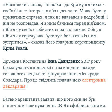
«Наскільки я знаю, він поїхав до Криму в якихось
своїх бізнес-інтересах або щось таке. Може бути, у
приватних справах, я так не вдавався в подробиці, і
він не розповідав. Я з ним бачився перед від'їздом,
ніби як у своїх особистих справах поїхав. Обіцяв
ніби як у середу вже бути тут, бо я хотів із ним
зустрітися», – сказав його товариш кореспонденту
Крим.Реалії
.
Дружина Костянтина
Інна Давиденко
2017 року
брала участь в конкурсі на заміщення посади
головного спеціаліста фінуправління міськради
Соледара. Про це свідчить подана нею
електронна
декларація
.
Батько арештанта заявив, що його син не був
шпигуном і звинувачення ФСБ є сфабрикованими.