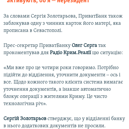
активують, бо я ‒ нерезидент
За словами Сергія Золотарьова, ПриватБанк також
заблокував одну з чинних карток його матері, яка
прописана в Севастополі.
Прес-секретар ПриватБанку
Олег Серга
так
прокоментував для
Радіо Крим.Реалії
цю ситуацію:
«Ми вже про це чотири роки говоримо. Потрібно
підійти до відділення, уточнити документи ‒ ось і
все. Щодо кожного такого клієнта система вимагає
уточнення документів, а інакше автоматично
блокує операції з жителями Криму. Це чисто
технологічна річ».
Сергій Золотарьов
стверджує, що у відділенні банку
в нього додаткових документів не просили.