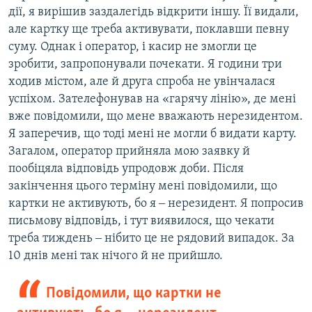
дії, я вирішив заздалегідь відкрити іншу. Її видали,
але картку ще треба активувати, поклавши певну
суму. Однак і оператор, і касир не змогли це
зробити, запропонували почекати. Я години три
ходив містом, але й друга спроба не увінчалася
успіхом. Зателефонував на «гарячу лінію», де мені
вже повідомили, що мене вважають нерезидентом.
Я заперечив, що тоді мені не могли б видати карту.
Загалом, оператор прийняла мою заявку й
пообіцяла відповідь упродовж доби. Після
закінчення цього терміну мені повідомили, що
картки не активують, бо я ‒ нерезидент. Я попросив
письмову відповідь, і тут виявилося, що чекати
треба тиждень ‒ нібито це не рядовий випадок. За
10 днів мені так нічого й не прийшло.
Повідомили, що картки не