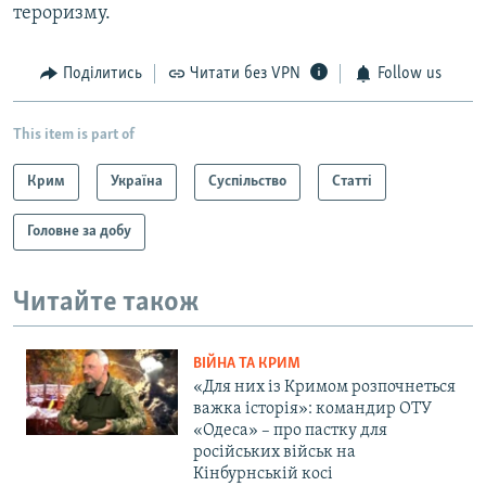
тероризму.
Поділитись
Читати без VPN
Follow us
This item is part of
Крим
Україна
Суспільство
Статті
Головне за добу
Читайте також
ВІЙНА ТА КРИМ
«Для них із Кримом розпочнеться
важка історія»: командир ОТУ
«Одеса» – про пастку для
російських військ на
Кінбурнській косі