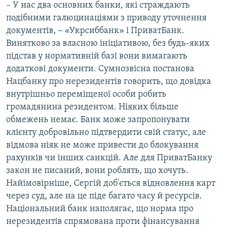
– У нас два основних банки, які страждають
подібними галюцинаціями з приводу уточнення
документів, ‒ «Укрсиббанк» і ПриватБанк.
Винятково за власною ініціативою, без будь-яких
підстав у нормативній базі вони вимагають
додаткові документи. Сумнозвісна постанова
Нацбанку про нерезидентів говорить, що довідка
внутрішньо переміщеної особи робить
громадянина резидентом. Ніяких більше
обмежень немає. Банк може запропонувати
клієнту добровільно підтвердити свій статус, але
відмова ніяк не може привести до блокування
рахунків чи інших санкцій. Але для ПриватБанку
закон не писаний, вони роблять, що хочуть.
Найімовірніше, Сергій доб'ється відновлення карт
через суд, але на це піде багато часу й ресурсів.
Національний банк наполягає, що норма про
нерезидентів спрямована проти фінансування