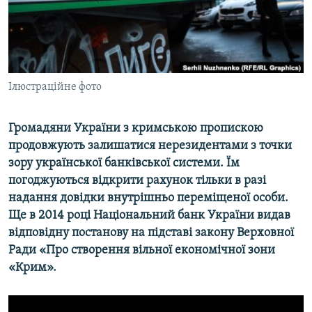
ВІДЕОУРОКИ «ELIFBE»
Русский
СВІДЧЕННЯ ОКУПАЦІЇ
Qırımtatar
УКРАЇНСЬКА ПРОБЛЕМА КРИМУ
ДОЛУЧАЙСЯ!
Ілюстраційне фото
ІНФОГРАФІКА
Громадяни України з кримською пропискою
продовжують залишатися нерезидентами з точки
Усі сайти RFE/RL
зору української банківської системи. Їм
погоджуються відкрити рахунок тільки в разі
надання довідки внутрішньо переміщеної особи.
Ще в 2014 році Національний банк України видав
відповідну постанову на підставі закону Верховної
Ради «Про створення вільної економічної зони
«Крим».