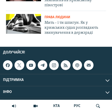
замовлень на Кримському
півострові
ПРАВА ЛЮДИНИ
Мить – і ти шпигун. Як у
кримських судах розглядають
звинувачення в держзраді
ДОЛУЧАЙСЯ!
ПІДТРИМКА
ІНФО
© Крим.Реалії, 2026 | Усі права застережено.
КТА
РУС