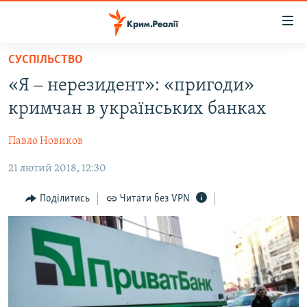
Доступність
посилання
Перейти
СУСПІЛЬСТВО
до
НОВИНИ
«Я ‒ нерезидент»: «пригоди»
основного
ВОДА.КРИМ
матеріалу
кримчан в українських банках
ВІДЕО ТА ФОТО
Перейти
до
Павло Новиков
ПОЛІТИКА
основної
21 лютий 2018, 12:30
БЛОГИ
навігації
Перейти
ПОГЛЯД
Поділитись
Читати без VPN
до
ІНТЕРВ'Ю
пошуку
ВСЕ ЗА ДЕНЬ
СПЕЦПРОЕКТИ
ЯК ОБІЙТИ БЛОКУВАННЯ
ДЕПОРТАЦІЯ