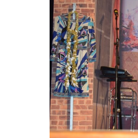
ВІДЕОУРОКИ «ELIFBE»
СВІДЧЕННЯ ОКУПАЦІЇ
УКРАЇНСЬКА ПРОБЛЕМА КРИМУ
ІНФОГРАФІКА