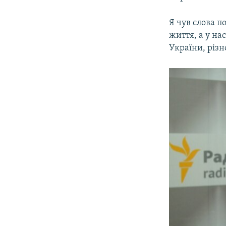
Я чув слова п
життя, а у на
України, різ