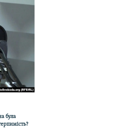
на була
терпимість?