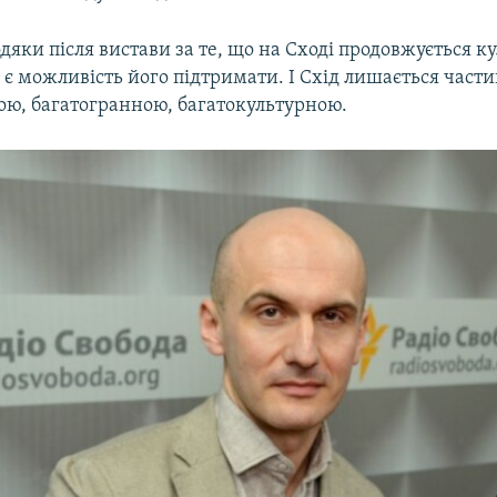
одяки після вистави за те, що на Сході продовжується к
с є можливість його підтримати. І Схід лишається част
ною, багатогранною, багатокультурною.