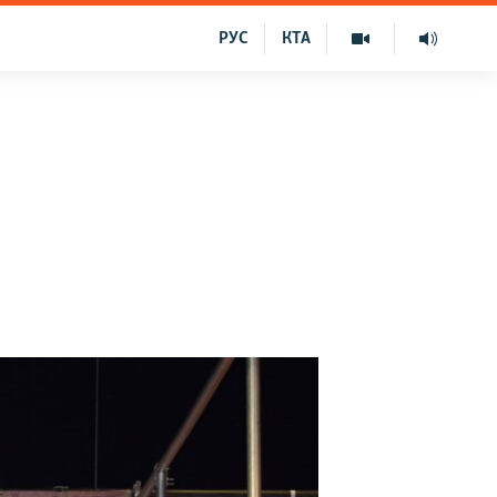
РУС
КТА