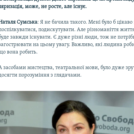
яризація, може, не росте, але існує.
Наталя Сумська
: Я не бачила такого. Мені було б цікав
поспілкуватися, подискутувати. Але різноманіття життя
буде завжди існувати. Є дуже різні люди, тож не потріб
загострювати на цьому увагу. Важливо, які людина роб
що вона робить.
А засобами мистецтва, театральної мови, було дуже зр
досягти порозуміння з глядачами.