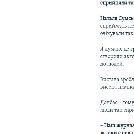
сприйняли так
Наталя Сумсь
сприймуть гля
очікували так
Я думаю, це г
створили акто
до людей.​
Вистава зробл
висока планка
Донбас – тому
люди так спри
– Наш журналі
ж таки є пев