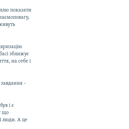
ціллю показати
взаємоповагу,
 живуть
ляризацію
басі зближує
тя, на себе і
е завдання –
ув і є
у що
і люди. А це