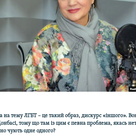
а
єса на тему ЛГБТ – це такий образ, дискурс «іншого». Во
онбасі, тому що там із цим є певна проблема, якась не
но чують одне одного?