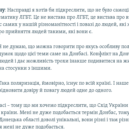
ну
: Насправді я хотів би підкреслити, що не було само
ематику ЛГБТ. Це не вистава про ЛГБТ, це вистава про 
 самих у нашій різноманітності і повазі до людей, які
ро прийняття людей такими, які вони є.
Я не думаю, що можна говорити про якусь особливу по
думок щодо цієї теми саме на Донбасі. Конфлікт на Дон
людей і дає можливість трохи інакше подивитися на жит
на стосунки з іншими.
Така поляризація, ймовірно, існує по всій країні. І наш
відновити довіру й повагу людей одне до одного.
сі – тому що ми хочемо підкреслити, що Схід України б
 країни. Мені не дуже подобається термін Донбас, том
Донецька області доволі унікальні, вони різні і там різн
я мені не дуже подобається.