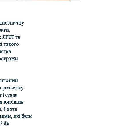
однозначну
ваги,
о ЛГБТ та
і такого
истка
Програми
кликаний
а розвитку
 і стала
тя вирішив
. І хоча
зями, які були
? Як