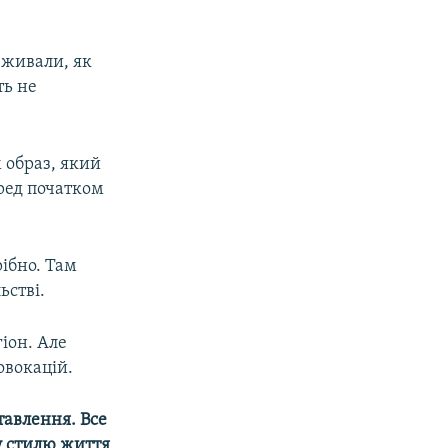
еживали, як
ть не
м образ, який
еред початком
рібно. Там
ьстві.
іон. Але
овокацій.
тавлення. Все
у стилю життя