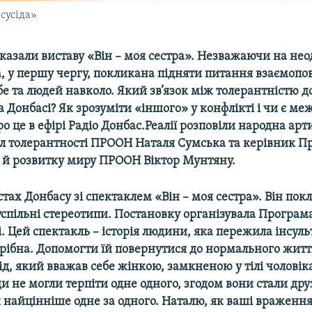
сусіда»
оказали виставу «Він – моя сестра». Незважаючи на не
а, у першу чергу, покликана підняти питання взаємопо
е та людей навколо. Який зв’язок між толерантністю д
 Донбасі? Як зрозуміти «іншого» у конфлікті і чи є меж
о це в ефірі Радіо Донбас.Реалії розповіли народна арт
ол толерантності ПРООН Наталя Сумська та керівник 
 й розвитку миру ПРООН Віктор Мунтяну.
істах Донбасу зі спектаклем «Він – моя сестра». Він по
успільні стереотипи. Постановку організувала Програм
. Цей спектакль – історія людини, яка пережила інсульт
трібна. Допомогти їй повернутися до нормального жит
д, який вважав себе жінкою, замкненою у тілі чоловіка
ди не могли терпіти одне одного, згодом вони стали дру
и найцінніше одне за одного. Наталю, як ваші враження