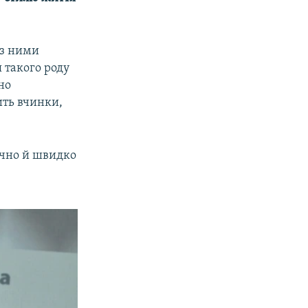
о з ними
 такого роду
но
ить вчинки,
учно й швидко