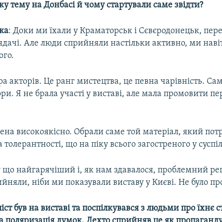
у тему на Донбасі й чому стартували саме звідти?
ка
: Доки ми їхали у Краматорськ і Сєвєродонецьк, пер
дачі. Але люди сприйняли настільки активно, ми наві
ого.
ра акторів. Це ранг мистецтва, це певна чарівність. Са
ри. Я не брала участі у виставі, але мала промовити п
ена високоякісно. Обрали саме той матеріал, який пот
 толерантності, що на піку всього загостреного у суспіл
 що найгарячіший і, як нам здавалося, проблемний рег
йняли, ніби ми показували виставу у Києві. Не було пр
ст був на виставі та поспілкувався з людьми про їхнє с
на поляризація думок. Дехто сприйняв це як пропаганд