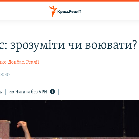
с: зрозуміти чи воювати?
нко
Донбас. Реалії
18:30
ь
Читати без VPN