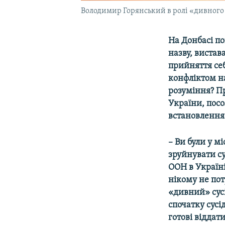
Володимир Горянський в ролі «дивного 
На Донбасі п
назву, вистав
прийняття себ
конфліктом на
розуміння? Пр
України, пос
встановлення
– Ви були у м
зруйнувати с
ООН в Україні
нікому не по
«дивний» сусі
спочатку сусі
готові віддат