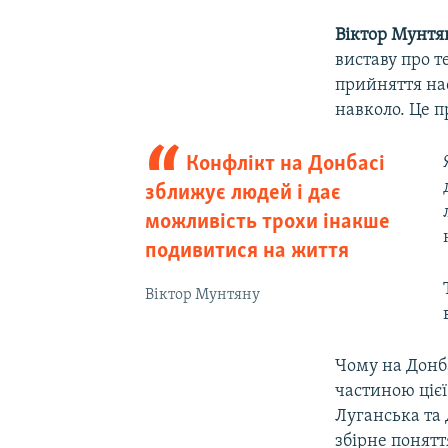
Віктор Мунтя
виставу про т
прийняття нас
навколо. Це п
Конфлікт на Донбасі
зближує людей і дає
можливість трохи інакше
подивитися на життя
Віктор Мунтяну
Чому на Донба
частиною цієї
Луганська та 
збірне понятт