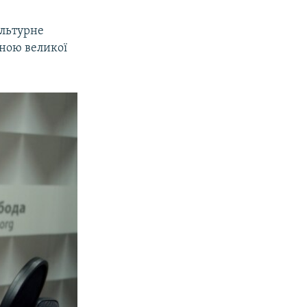
ультурне
иною великої