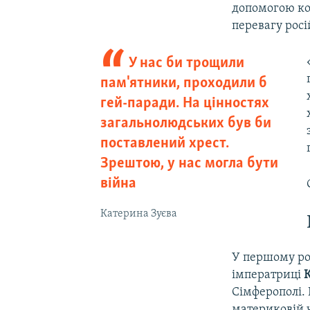
допомогою кон
перевагу росі
У нас би трощили
пам'ятники, проходили б
гей-паради. На цінностях
загальнолюдських був би
поставлений хрест.
Зрештою, у нас могла бути
війна
Катерина Зуєва
У першому ро
імператриці
К
Сімферополі. 
материковій ч