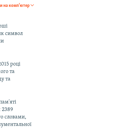
и на комп'ютер
SHARE
рші
як символ
ли
015 році
px
width
ого та
ду та
пам'яті
и 2389
го словами,
нументальної