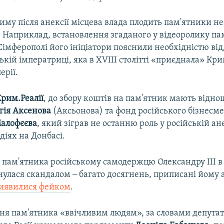
риму після анексії місцева влада плодить пам'ятники 
. Наприклад, встановлення згаданого у відеоролику па
 Сімферополі його ініціатори пояснили необхідністю ві
ській імператриці, яка в XVIII столітті «приєднала» Кр
ерії.
рим.Реалії
, до збору коштів на пам'ятник мають відно
гія Аксенова
(Аксьонова) та фонд російського бізнесм
алофєєва
, який зіграв не останню роль у російській ан
одіях на Донбасі.
 пам'ятника російському самодержцю Олександру III в
нулася скандалом ‒ багато досягнень, приписані йому
иявилися фейком
.
ння пам'ятника «ввічливим людям», за словами депута