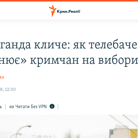
ганда кличе: як телебач
нює» кримчан на вибор
ва
8, 12:30
ь
Читати без VPN