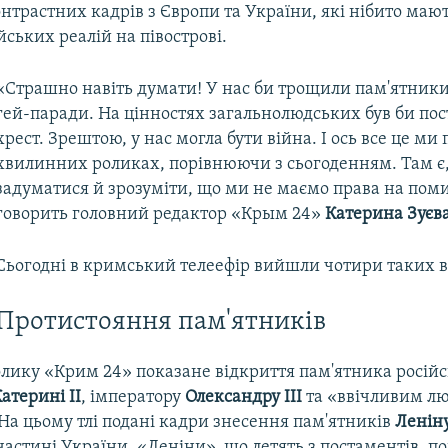
трастних кадрів з Європи та України, які нібито маю
йських реалій на півострові.
«Страшно навіть думати! У нас би трощили пам'ятники
гей-паради. На цінностях загальнолюдських був би по
хрест. Зрештою, у нас могла бути війна. І ось все це ми
хвилинних роликах, порівнюючи з сьогоденням. Там є
задуматися й зрозуміти, що ми не маємо права на поми
говорить головний редактор «Крым 24»
Катерина Зуєв
Сьогодні в кримський телеефір вийшли чотири таких 
Протистояння пам'ятників
лику «Крим 24» показане відкриття пам'ятника російс
атерині II
, імператору
Олександру III
та «ввічливим л
На цьому тлі подані кадри знесення пам'ятників
Ленін
астині України. «Леніни», що летять з постаментів, пок