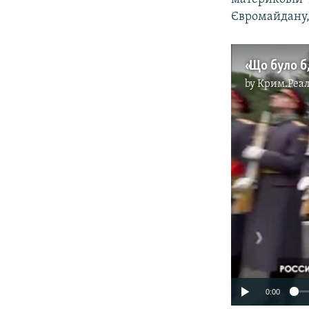
Євромайдану,
by
Крим.Реал
0:00