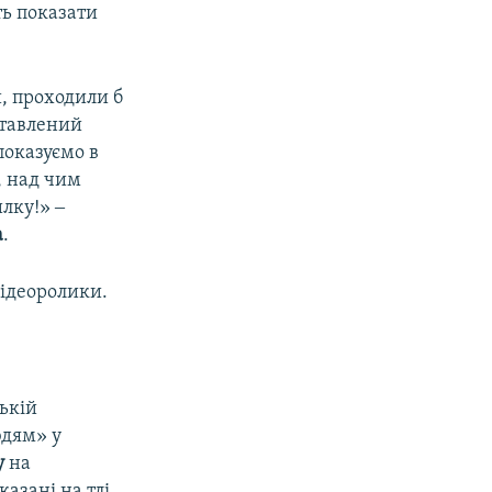
ть показати
, проходили б
ставлений
 показуємо в
, над чим
лку!» ‒
а
.
відеоролики.
ькій
юдям» у
у
на
азані на тлі