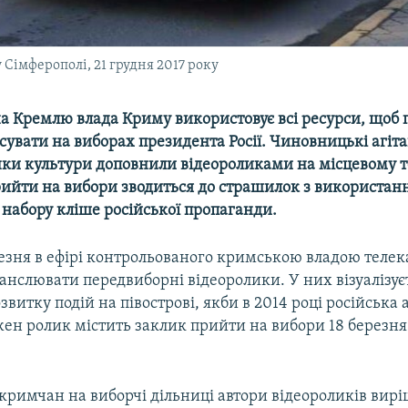
 Сімферополі, 21 грудня 2017 року
а Кремлю влада Криму використовує всі ресурси, щоб
увати на виборах президента Росії. Чиновницькі агіта
инки культури доповнили відеороликами на місцевому т
ийти на вибори зводиться до страшилок з використан
 набору кліше російської пропаганди.
резня в ефірі контрольованого кримською владою теле
анслювати передвиборні відеоролики. У них візуалізує
витку подій на півострові, якби в 2014 році російська 
жен ролик містить заклик прийти на вибори 18 березня 
.
кримчан на виборчі дільниці автори відеороликів вир