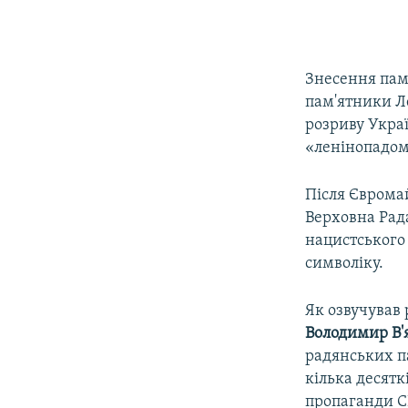
Знесення пам
пам'ятники Ле
розриву Укра
«ленінопадом
Після Євромай
Верховна Рад
нацистського
символіку.
Як озвучував 
Володимир В'
радянських па
кілька десят
пропаганди С