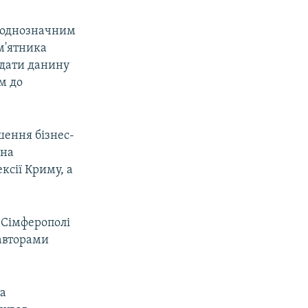
неоднозначним
м'ятника
ддати данину
им до
шення бізнес-
ена
ексії Криму, а
 Сімферополі
 авторами
та