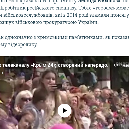
ого Росії кримського парламенту
Леоніда Бабашова
, п
івробітник російського спецназу. Тобто «героєм» мож
яч військовослужбовців, які в 2014 році зламали присягу
розшук військовою прокуратурою України.
так однозначно з кримськими пам'ятниками, як показа
му відеоролику.
Відеоролик телеканалу «Крым 24», створений напередодні виборів у Росії (відео)
EMB
ії
No media source currently available