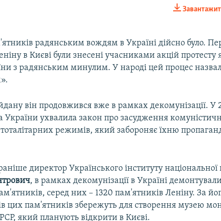
Завантажит
EMBED
'ятників радянським вождям в Україні дійсно було. Пе
ніну в Києві були знесені учасниками акцій протесту 
їни з радянським минулим. У народі цей процес назва
».
дану він продовжився вже в рамках декомунізації. У 2
а України ухвалила закон про засудження комуністичн
 тоталітарних режимів, який забороняє їхню пропаган
раніше директор Українського інституту національної 
ятрович
, в рамках декомунізації в Україні демонтувал
м'ятників, серед них – 1320 пам'ятників Леніну. За йо
ків цих пам'ятників збережуть для створення музею мо
РСР, який планують відкрити в Києві.