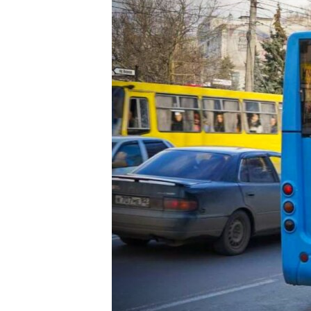
ВІДЕОУРОКИ «ELIFBE»
СВІДЧЕННЯ ОКУПАЦІЇ
УКРАЇНСЬКА ПРОБЛЕМА КРИМУ
ІНФОГРАФІКА