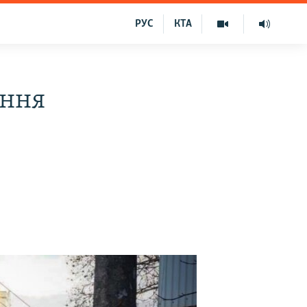
РУС
КТА
ення
и