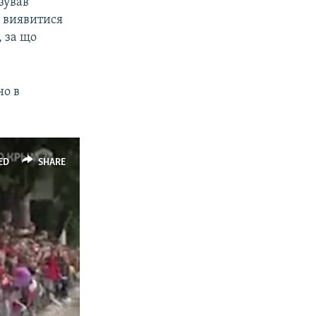
озував
е виявитися
, за що
но в
ED
SHARE