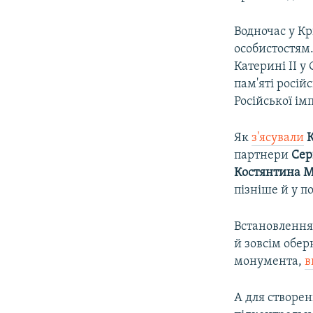
Водночас у К
особистостям
Катерині II у
пам'яті росій
Російської імп
Як
з'ясували
К
партнери
Сер
Костянтина М
пізніше й у п
Встановлення
й зовсім обер
монумента,
в
А для створе