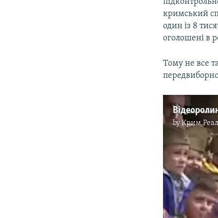
підконтрольн
кримський сп
один із 8 тис
оголошені в 
Тому не все 
передвиборно
by
Крим.Реал