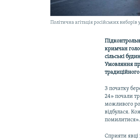
Політична агітація російських виборів у
Підконтрольн
кримчан голос
сільські буд
Умовляння пр
традиційного
З початку бе
24» почали тр
можливого роз
відбулася. Ко
помилитися»
Сприяти явці 