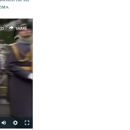
ом».
ED
SHARE