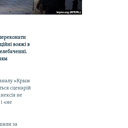
 переконати
ційні вояжі в
елебаченні.
ням
каналу «Крым
ться сценарій
анексія не
і «не
ішили за