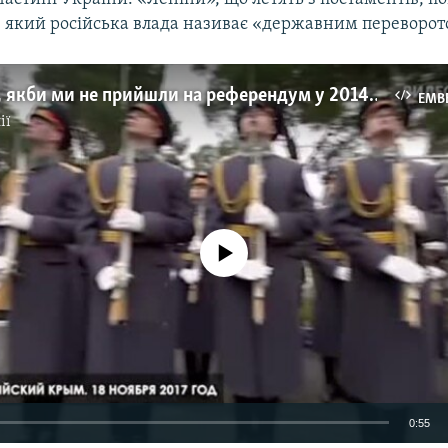
 який російська влада називає «державним переворот
«Що було б, якби ми не прийшли на референдум у 2014 році?» – агітація «Крым 24» (відео)
EMB
ії
No media source currently available
0:55