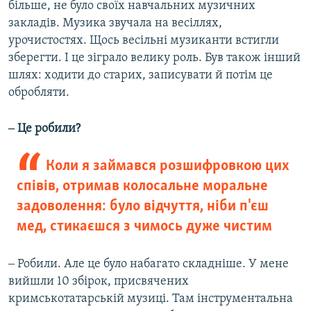
більше, не було своїх навчальних музичних
закладів. Музика звучала на весіллях,
урочистостях. Щось весільні музиканти встигли
зберегти. І це зіграло велику роль. Був також інший
шлях: ходити до старих, записувати й потім це
обробляти.
‒ Це робили?
Коли я займався розшифровкою цих
співів, отримав колосальне моральне
задоволення: було відчуття, ніби п'єш
мед, стикаєшся з чимось дуже чистим
‒ Робили. Але це було набагато складніше. У мене
вийшли 10 збірок, присвячених
кримськотатарській музиці. Там інструментальна