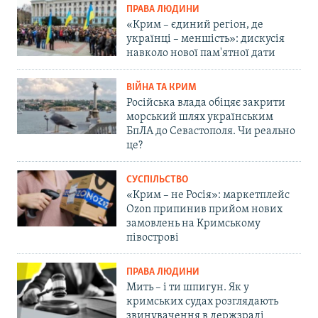
ПРАВА ЛЮДИНИ
«Крим – єдиний регіон, де
українці – меншість»: дискусія
навколо нової пам'ятної дати
ВІЙНА ТА КРИМ
Російська влада обіцяє закрити
морський шлях українським
БпЛА до Севастополя. Чи реально
це?
СУСПІЛЬСТВО
«Крим – не Росія»: маркетплейс
Ozon припинив прийом нових
замовлень на Кримському
півострові
ПРАВА ЛЮДИНИ
Мить – і ти шпигун. Як у
кримських судах розглядають
звинувачення в держзраді