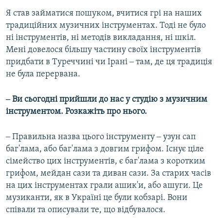
Я став займатися пошуком, вчитися грі на наших
традиційних музичних інструментах. Тоді не було
ні інструментів, ні методів викладання, ні шкіл.
Мені довелося більшу частину своїх інструментів
придбати в Туреччині чи Ірані ‒ там, де ця традиція
не була перервана.
‒ Ви сьогодні прийшли до нас у студію з музичним
інструментом. Розкажіть про нього.
‒ Правильна назва цього інструменту ‒ узун сап
баг'лама, або баг'лама з довгим грифом. Існує ціле
сімейство цих інструментів, є баг'лама з коротким
грифом, мейдан сази та диван сази. За старих часів
на цих інструментах грали ашик'и, або ашуги. Це
музиканти, як в Україні це були кобзарі. Вони
співали та описували те, що відбувалося.