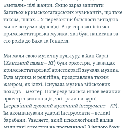
«випали» цілі жанри. Якщо зараз запитати
багатьох кримськотатарських музикантів, що таке
таксім, пішах... У переважній більшості випадків
ми не почуємо відповіді. А це справжнісінька
кримськотатарська музика, яка була написана за
сто років до Баха та Генделя.
Ми мали свою музичну культуру, в Хан Сараї
(
Ханський палац ‒ КР
) були оркестри, у палацах
кримськотатарської аристократії звучала музика.
Була музика й релігійна, представлена таким
жанром, як іляхі. Існувала музика військових
походів ‒ мехтер. Попереду війська йшов великий
оркестр з виконавців, які грали на зурні
(
дерев'яний духовий музичний інструмент ‒ КР
),
їм акомпанували ударні інструменти ‒ великі
барабани. Уявляєте, який психологічний вплив
мали такі оркестри на противника? З іншого боку,