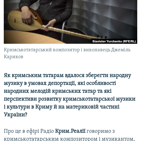
ВІДЕОУРОКИ «ELIFBE»
Русский
СВІДЧЕННЯ ОКУПАЦІЇ
Qırımtatar
УКРАЇНСЬКА ПРОБЛЕМА КРИМУ
ДОЛУЧАЙСЯ!
ІНФОГРАФІКА
Кримськотатарський композитор і виконавець Джеміль
Кариков
Усі сайти RFE/RL
Як кримським татарам вдалося зберегти народну
музику в умовах депортації, які особливості
народних мелодій кримських татар та які
перспективи розвитку кримськотатарської музики
і культури в Криму й на материковій частині
України?
Про це в ефірі Радіо
Крим.Реалії
говоримо з
кримськотатарським композитором і музикантом,