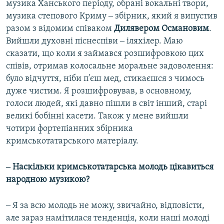
музика Ханського періоду, обрані вокальні твори,
музика степового Криму ‒ збірник, який я випустив
разом з відомим співаком
Дилявером Османовим
.
Вийшли духовні піснеспіви ‒ іляхілер. Маю
сказати, що коли я займався розшифровкою цих
співів, отримав колосальне моральне задоволення:
було відчуття, ніби п'єш мед, стикаєшся з чимось
дуже чистим. Я розшифровував, в основному,
голоси людей, які давно пішли в світ інший, старі
великі бобінні касети. Також у мене вийшли
чотири фортепіанних збірника
кримськотатарського матеріалу.
‒ Наскільки кримськотатарська молодь цікавиться
народною музикою?
‒ Я за всю молодь не можу, звичайно, відповісти,
але зараз намітилася тенденція, коли наші молоді