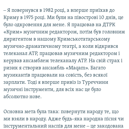
‒ Я повернувся в 1982 році, а вперше приїхав до
Криму в 1975 році. Ми були на півострові 10 днів, це
було одкровення для мене. Я працював на ДТРК
«Крим» музичним редактором, потім був головним
диригентом в нашому Кримськотатарському
музично-драматичному театрі, а коли відкрився
телеканал АТР, працював музичним редактором і
керував ансамблем телеканалу АТР. На свій страх і
ризик я створив ансамбль «Maqam». Багато
музикантів працювали на совість, без всякої
зарплати. Тоді я вперше привіз із Туреччини
музичні інструменти, для всіх нас це було
абсолютно нове.
Основна мета була така: повернути народу те, що
ми взяли в народу. Адже будь-яка народна пісня чи
інструментальний наспів для мене ‒ це закодована