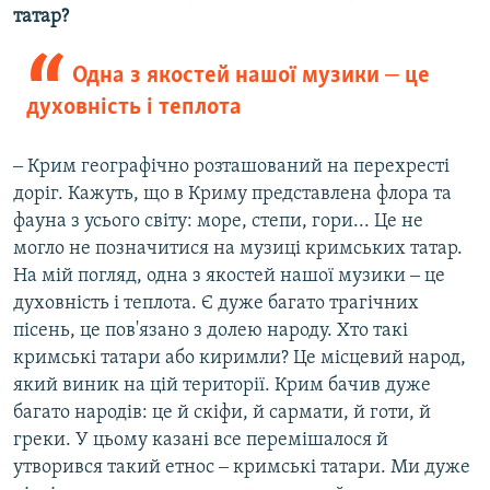
татар?
Одна з якостей нашої музики ‒ це
духовність і теплота
‒ Крим географічно розташований на перехресті
доріг. Кажуть, що в Криму представлена флора та
фауна з усього світу: море, степи, гори... Це не
могло не позначитися на музиці кримських татар.
На мій погляд, одна з якостей нашої музики ‒ це
духовність і теплота. Є дуже багато трагічних
пісень, це пов'язано з долею народу. Хто такі
кримські татари або киримли? Це місцевий народ,
який виник на цій території. Крим бачив дуже
багато народів: це й скіфи, й сармати, й готи, й
греки. У цьому казані все перемішалося й
утворився такий етнос ‒ кримські татари. Ми дуже