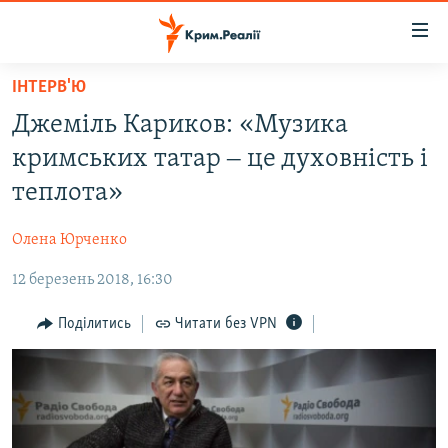
Доступність
посилання
Перейти
ІНТЕРВ'Ю
до
НОВИНИ
Джеміль Кариков: «Музика
основного
ВОДА.КРИМ
матеріалу
кримських татар ‒ це духовність і
ВІДЕО ТА ФОТО
Перейти
теплота»
до
ПОЛІТИКА
основної
Олена Юрченко
БЛОГИ
навігації
Перейти
12 березень 2018, 16:30
ПОГЛЯД
до
ІНТЕРВ'Ю
Поділитись
Читати без VPN
пошуку
ВСЕ ЗА ДЕНЬ
СПЕЦПРОЕКТИ
ЯК ОБІЙТИ БЛОКУВАННЯ
ДЕПОРТАЦІЯ