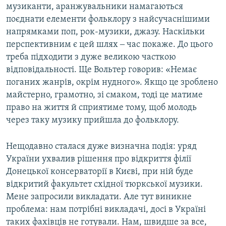
музиканти, аранжувальники намагаються
поєднати елементи фольклору з найсучаснішими
напрямками поп, рок-музики, джазу. Наскільки
перспективним є цей шлях ‒ час покаже. До цього
треба підходити з дуже великою часткою
відповідальності. Ще Вольтер говорив: «Немає
поганих жанрів, окрім нудного». Якщо це зроблено
майстерно, грамотно, зі смаком, тоді це матиме
право на життя й сприятиме тому, щоб молодь
через таку музику прийшла до фольклору.
Нещодавно сталася дуже визначна подія: уряд
України ухвалив рішення про відкриття філії
Донецької консерваторії в Києві, при ній буде
відкритий факультет східної тюркської музики.
Мене запросили викладати. Але тут виникне
проблема: нам потрібні викладачі, досі в Україні
таких фахівців не готували. Нам, швидше за все,