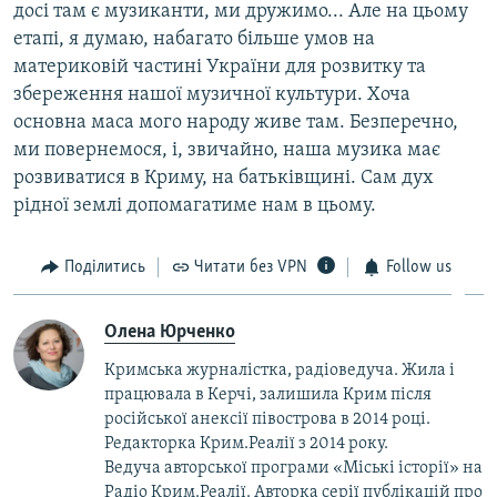
досі там є музиканти, ми дружимо... Але на цьому
етапі, я думаю, набагато більше умов на
материковій частині України для розвитку та
збереження нашої музичної культури. Хоча
основна маса мого народу живе там. Безперечно,
ми повернемося, і, звичайно, наша музика має
розвиватися в Криму, на батьківщині. Сам дух
рідної землі допомагатиме нам в цьому.
Поділитись
Читати без VPN
Follow us
Олена Юрченко
Кримська журналістка, радіоведуча. Жила і
працювала в Керчі, залишила Крим після
російської анексії півострова в 2014 році.
Редакторка Крим.Реалії з 2014 року.
Ведуча авторської програми «Міські історії» на
Радіо Крим.Реалії. Авторка серії публікацій про