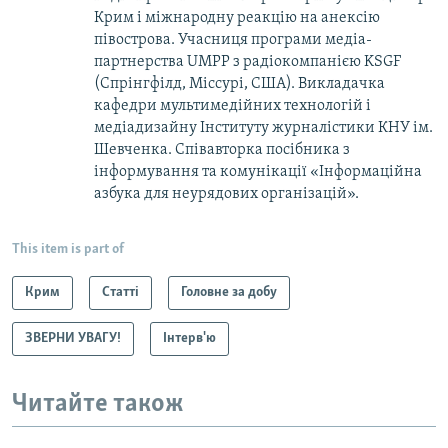
Крим і міжнародну реакцію на анексію
півострова. Учасниця програми медіа-
партнерства UMPP з радіокомпанією KSGF
(Спрінгфілд, Міссурі, США). Викладачка
кафедри мультимедійних технологій і
медіадизайну Інституту журналістики КНУ ім.
Шевченка. Співавторка посібника з
інформування та комунікації «Інформаційна
азбука для неурядових організацій».
This item is part of
Крим
Статті
Головне за добу
ЗВЕРНИ УВАГУ!
Інтерв'ю
Читайте також