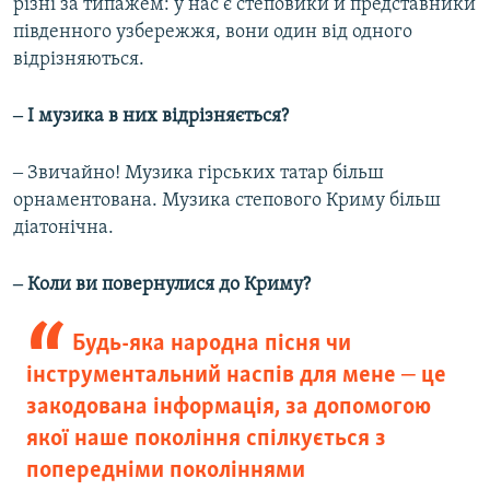
різні за типажем: у нас є степовики й представники
південного узбережжя, вони один від одного
відрізняються.
‒ І музика в них відрізняється?
‒ Звичайно! Музика гірських татар більш
орнаментована. Музика степового Криму більш
діатонічна.
‒ Коли ви повернулися до Криму?
Будь-яка народна пісня чи
інструментальний наспів для мене ‒ це
закодована інформація, за допомогою
якої наше покоління спілкується з
попередніми поколіннями