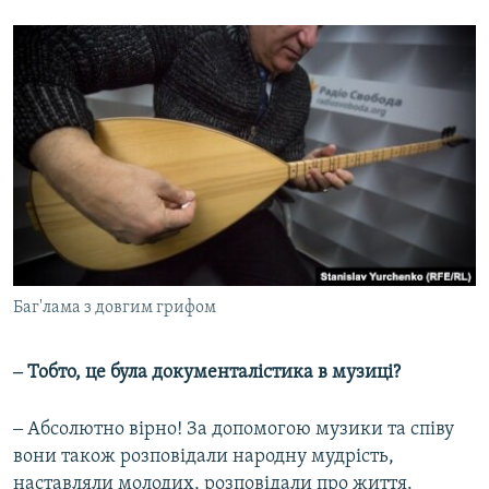
Баг'лама з довгим грифом
‒ Тобто, це була документалістика в музиці?
‒ Абсолютно вірно! За допомогою музики та співу
вони також розповідали народну мудрість,
наставляли молодих, розповідали про життя.