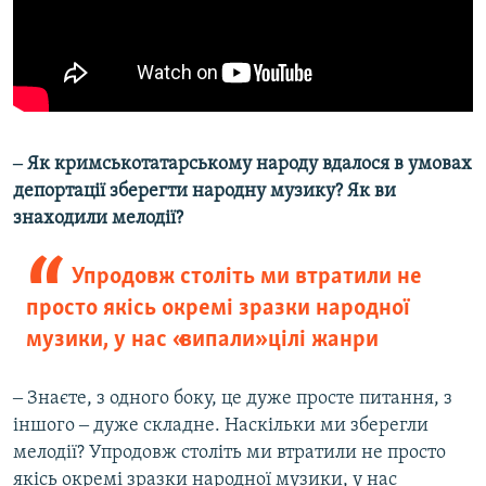
‒ Як кримськотатарському народу вдалося в умовах
депортації зберегти народну музику? Як ви
знаходили мелодії?
Упродовж століть ми втратили не
просто якісь окремі зразки народної
музики, у нас «випали» цілі жанри
‒ Знаєте, з одного боку, це дуже просте питання, з
іншого ‒ дуже складне. Наскільки ми зберегли
мелодії? Упродовж століть ми втратили не просто
якісь окремі зразки народної музики, у нас