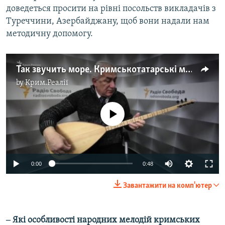
доведеться просити на рівні посольств викладачів з
Туреччини, Азербайджану, щоб вони надали нам
методичну допомогу.
Так звучить море. Кримськотатарські мотиви в студії Крим.Реалії (відео)
by
Крим.Реалії
No media source currently available
0:00
0:48
Завантажити на комп'ютер
‒ Які особливості народних мелодій кримських