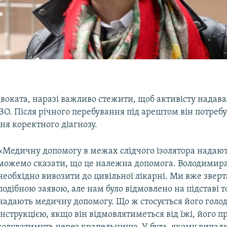
двоката, наразі важливо стежити, щоб активісту надав
ЗО. Після річного перебування під арештом він потреб
ня коректного діагнозу.
«Медичну допомогу в межах слідчого ізолятора надают
можемо сказати, що це належна допомога. Володимира
необхідно вивозити до цивільної лікарні. Ми вже зверт
подібною заявою, але нам було відмовлено на підставі т
надають медичну допомогу. Що ж стосується його голод
інструкцією, якщо він відмовлятиметься від їжі, його 