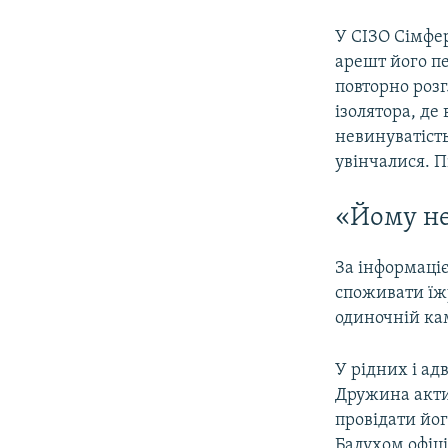
У СІЗО Сімфе
арешт його п
повторно розг
ізолятора, де
невинуватіст
увінчалися. П
«Йому не
За інформаці
споживати їжу 
одиночній ка
У рідних і ад
Дружина акт
провідати йог
Балухом офіці