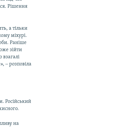
ися. Рішення
ть, а тільки
ному міхурі.
оби. Раніше
може зійти
 взагалі
», ‒ розповіла
и. Російський
хисного.
пливу на