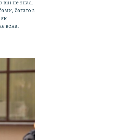
 він не знає,
ами, багато з
 як
ає вона.