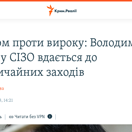
ом проти вироку: Володи
у СІЗО вдається до
ичайних заходів
ва
, 14:21
ь
Читати без VPN