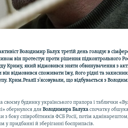
активіст Володимир Балух третій день голодує в сімфе
ином він протестує проти рішення підконтрольного Рос
ду Криму, який відмовився зняти обвинувачення з акти
 він відмовився споживати їжу, його рідні та захисни
упу. Крим.Реалії з'ясовували, що відбувається з Володи
 своєму будинку українського прапора і таблички «Ву
ні» обернулося для
Володимира Балуха
спочатку обшук
 з боку співробітників ФСБ Росії, потім адмінарештом,
м у придбанні й зберіганні боєприпасів.