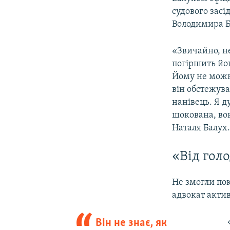
судового засі
Володимира Б
«Звичайно, не
погіршить йог
Йому не можна
він обстежува
нанівець. Я д
шокована, вон
Наталя Балух
«Від гол
Не змогли пок
адвокат акти
Він не знає, як