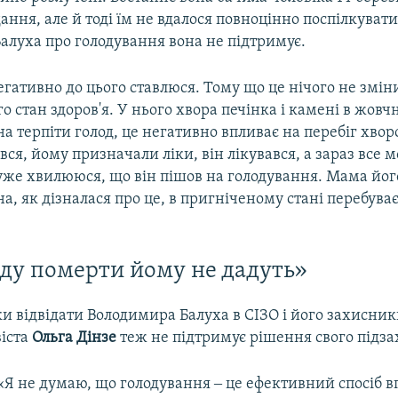
дання, але й тоді їм не вдалося повноцінно поспілкуват
алуха про голодування вона не підтримує.
гативно до цього ставлюся. Тому що це нічого не зміни
о стан здоров'я. У нього хвора печінка і камені в жовч
 терпіти голод, це негативно впливає на перебіг хвор
вся, йому призначали ліки, він лікувався, а зараз все 
уже хвилююся, що він пішов на голодування. Мама його
а, як дізналася про це, в пригніченому стані перебуває
.
оду померти йому не дадуть»
и відвідати Володимира Балуха в СІЗО і його захисник
віста
Ольга Дінзе
теж не підтримує рішення свого підза
«Я не думаю, що голодування ‒ це ефективний спосіб в