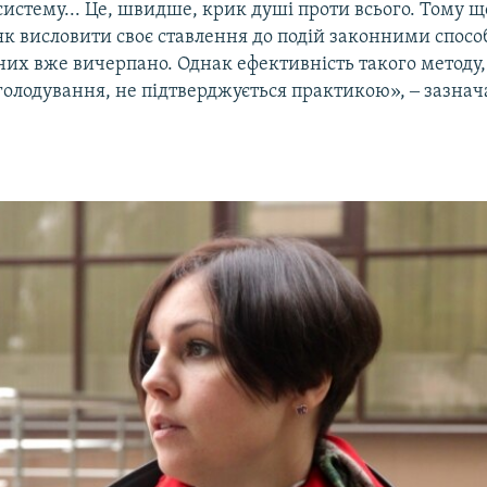
систему... Це, швидше, крик душі проти всього. Тому що
як висловити своє ставлення до подій законними способ
них вже вичерпано. Однак ефективність такого методу,
голодування, не підтверджується практикою», ‒ зазнач