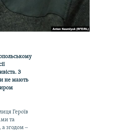
ропольському
ії
віста. З
ки не мають
миром
лиця Героїв
ами та
 а згодом ‒