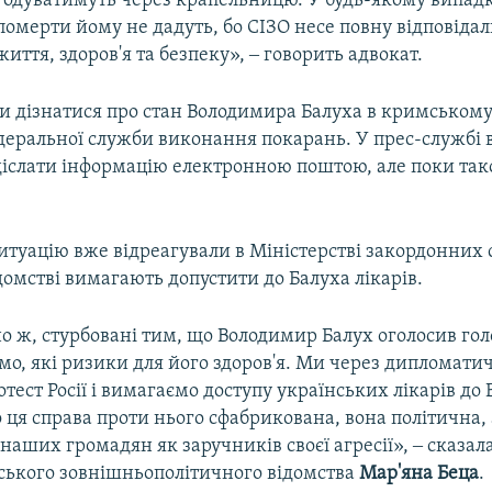
годуватимуть через крапельницю. У будь-якому випадку
померти йому не дадуть, бо СІЗО несе повну відповідал
життя, здоров'я та безпеку», ‒ говорить адвокат.
и дізнатися про стан Володимира Балуха в кримському
едеральної служби виконання покарань. У прес-службі 
діслати інформацію електронною поштою, але поки так
итуацію вже відреагували в Міністерстві закордонних 
домстві вимагають допустити до Балуха лікарів.
о ж, стурбовані тим, що Володимир Балух оголосив го
мо, які ризики для його здоров'я. Ми через дипломати
тест Росії і вимагаємо доступу українських лікарів до
 ця справа проти нього сфабрикована, вона політична, 
наших громадян як заручників своєї агресії», ‒ сказал
нського зовнішньополітичного відомства
Мар'яна Беца
.