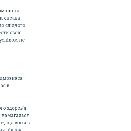
домашній
и справа
до слідчого
ести свою
успіхом не
ідмовився
ває в
го здоров'я.
е намагалася
те, що вони з
ня під час