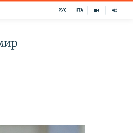
РУС
КТА
мир