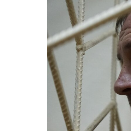
ВІДЕОУРОКИ «ELIFBE»
СВІДЧЕННЯ ОКУПАЦІЇ
УКРАЇНСЬКА ПРОБЛЕМА КРИМУ
ІНФОГРАФІКА