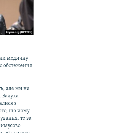
али медичну
ує обстеження
ь, але ми не
 Балуха
алися з
ого, що йому
ування, то за
примусово