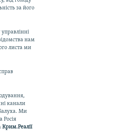
, від голоду
ьність за його
 управлінні
відомства нам
ого листа ми
справ
лодування,
чні канали
 Балуха. Ми
а Росія
а
Крим.Реалії