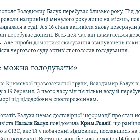
рополя Володимир Балух перебуває близько року. Під 
еревели наприкінці минулого року лише на місяць, пок
лядалася в суді. А з 16 січня активіста знову повернули 
 він перебуває донині. Весь цей час він намагається дов
ь. Але спроби домогтися скасування звинувачень поки 
ісля чергового суду активіст оголосив голодування.
 можна голодувати»
єю Кримської правозахисної групи, Володимир Балух в
з 19 березня. З цього часу він п'є тільки воду й перебу
мері під цілодобовим спостереженням.
вокатів Балуха немає достовірної інформації про стан йо
ивіста
Наталя Балух
повідомила
Крим.Реалії
, що раніш
о в СІЗО, але їй у побаченні відмовили, пославшись на 
йно розлучені. Востаннє вона бачила чоловіка 14 берез