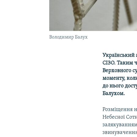
Володимир Балух
Український 
СІЗО. Таким ч
Верховного су
моменту, коли
до нього дост
Балухом.
Розміщення на
Небесної Сот
залякуваннями
звинувачення