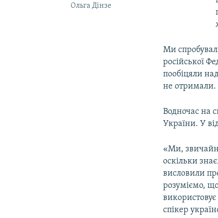
Ольга Дінзе
Ми спробувал
російської Ф
пообіцяли на
не отримали.
Водночас на с
України. У ві
«Ми, звичайн
оскільки знає
висловили про
розуміємо, що
використовує 
спікер украї