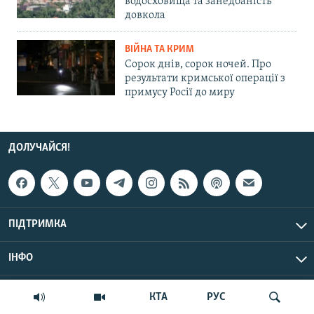
водосховища та занедбаність
довкола
ВІЙНА ТА КРИМ
Сорок днів, сорок ночей. Про
результати кримської операції з
примусу Росії до миру
ДОЛУЧАЙСЯ!
ПІДТРИМКА
ІНФО
© Крим.Реалії, 2026 | Усі права застережено.
КТА
РУС