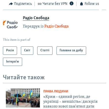
Поділитись
Читати без VPN
Follow us
Радіо Свобода
Передрук із
Радіо Свобода
This item is part of
Росія
Світ
Статті
Головне за добу
Інтерв'ю
Читайте також
ПРАВА ЛЮДИНИ
«Крим – єдиний регіон, де
українці – меншість»: дискусія
навколо нової пам'ятної дати