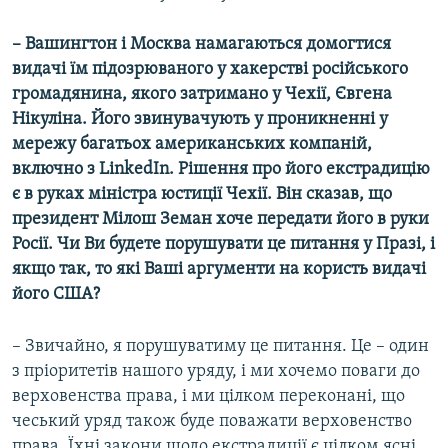
– Вашингтон і Москва намагаються домогтися
видачі їм підозрюваного у хакерстві російського
громадянина, якого затримано у Чехії, Євгена
Нікуліна. Його звинувачують у проникненні у
мережу багатьох американських компаній,
включно з
LinkedIn
. Рішення про його екстрадицію
є в руках міністра юстиції Чехії. Він сказав, що
президент Мілош Земан хоче передати його в руки
Росії. Чи Ви будете порушувати це питання у Празі, і
якщо так, то які Ваші аргументи на користь видачі
його США?
– Звичайно, я порушуватиму це питання. Це – один
з пріоритетів нашого уряду, і ми хочемо поваги до
верховенства права, і ми цілком переконані, що
чеський уряд також буде поважати верховенство
права. Їхні закони щодо екстрадиції є цілком ясні.