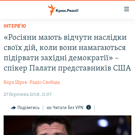
Доступність
посилання
Перейти
ІНТЕРВ'Ю
до
НОВИНИ
«Росіяни мають відчути наслідки
основного
ВОДА.КРИМ
матеріалу
своїх дій, коли вони намагаються
ВІДЕО ТА ФОТО
Перейти
підірвати західні демократії» –
до
ПОЛІТИКА
спікер Палати представників США
основної
БЛОГИ
навігації
Карл Шрек
Радіо Свобода
Перейти
ПОГЛЯД
до
27 березень 2018, 11:07
ІНТЕРВ'Ю
пошуку
ВСЕ ЗА ДЕНЬ
Поділитись
Читати без VPN
СПЕЦПРОЕКТИ
ЯК ОБІЙТИ БЛОКУВАННЯ
ДЕПОРТАЦІЯ