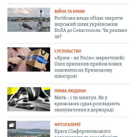
ВІЙНА ТА КРИМ
Російська влада обіцяє закрити
морський шлях українським
БпЛА до Севастополя. Чи реально
це?
СУСПІЛЬСТВО
«Крим – не Росія»: маркетплейс
Ozon припинив прийом нових
замовлень на Кримському
півострові
ПРАВА ЛЮДИНИ
Мить – і ти шпигун. Як у
кримських судах розглядають
звинувачення в держзраді
ФОТОГАЛЕРЕЇ
Краса Сімферопольського