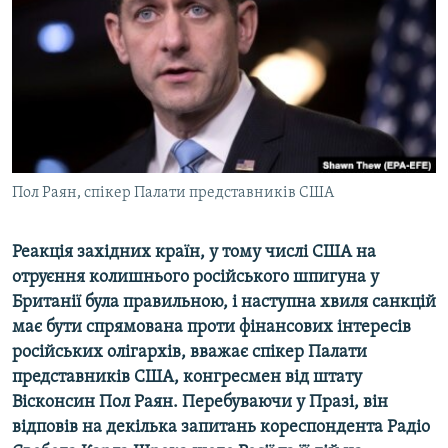
ВІДЕОУРОКИ «ELIFBE»
Русский
СВІДЧЕННЯ ОКУПАЦІЇ
Qırımtatar
УКРАЇНСЬКА ПРОБЛЕМА КРИМУ
ДОЛУЧАЙСЯ!
ІНФОГРАФІКА
Пол Раян, спікер Палати представників США
Усі сайти RFE/RL
Реакція західних країн, у тому числі США на
отруєння колишнього російського шпигуна у
Британії була правильною, і наступна хвиля санкцій
має бути спрямована проти фінансових інтересів
російських олігархів, вважає спікер Палати
представників США, конгресмен від штату
Вісконсин Пол Раян. Перебуваючи у Празі, він
відповів на декілька запитань кореспондента Радіо