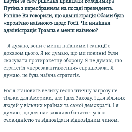
партій за своє рішення привітати Володимира
Путіна з переобранням на посаді президента.
Раніше Ви говорили, що адміністрація Обами була
«хронічно наївною» щодо Росії. Чи нинішня
адміністрація Трампа є менш наївною?
– Я думаю, вони є менш наївними і санкції є
доказом цього. Я не думаю, що ми повинні були
скасувати протиракетну оборону. Я не думаю, що
стратегія «перезавантаження» спрацювала. Я
думаю, це була наївна стратегія.
Росія становить велику геополітичну загрозу не
тільки для Америки, але і для Заходу, і для вільних
людей у вільних країнах та самої демократії. І я
думаю, що для нас важливо бачити з усією
очевидністю та відповідати відповідним чином.