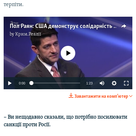
терпіти.
Пол Раян: США демонструє солідарність з союзниками (відео)
by
Крим.Реалії
No media source currently available
0:00
1:23
Завантажити на комп'ютер
– Ви нещодавно сказали, що потрібно посилювати
санкції проти Росії.