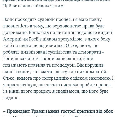
Цей випадок є цілком ясним.
Вони проходять судовий процес, і я маю повну
впевненість в тому, що верховенство права буде
дотримано. Відповідь на питання щодо його видачі
Америці чи Росії є цілком зрозумілою, з якого боку
ви б на нього не подивилися. Отже, це те, що
роблять цивілізовані суспільства та демократії –
вони поважають закони одне одного, вони
поважають правила та процедури. Він порушив
наші закони, він зламав доступ до цих компаній.
Отже, вимога про екстрадицію є цілком законною. І
я просто очікую, що чеська система пройде процес,
і в кінці цього процесу, я сподіваюся, що його буде
видано.
– Президент Трамп зазнав гострої критики від обох