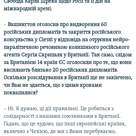
Свобода Карла Шрека щодо Росії та її дій на
міжнародній арені.
–
Вашингтон оголосив про видворення 60
російських дипломатів та закриття російського
консульства у Сіетлі у відповідь на отруєння нейро-
паралітичною речовиною колишнього російського
агента Сергія Скрипаля у Британії. Так само, слідом
за Британією 14 країн ЄС оголосили про те, що вони
висилають близько 20 російських дипломатів.
Оскільки розслідування в Британії ще не закінчено,
чи Вам не здається, що з цими кроками
поквапилися?
– Ні. Я думаю, ці дії правильні. Це робиться з
солідарності з нашими союзниками в Британії.
Гадаю, що це чудово, що інші європейські країни,
включно з Чехією, де ми з Вами перебуваємо,